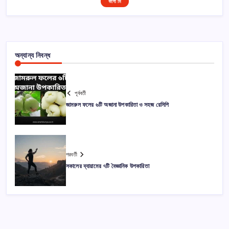
ফলো মি
অন্যান্য নিবন্ধ
পূর্ববর্তী
জামরুল ফলের ৬টি অজানা উপকারিতা ও সহজ রেসিপি
পরবর্তী
সকালের ব্যায়ামের ৭টি বৈজ্ঞানিক উপকারিতা