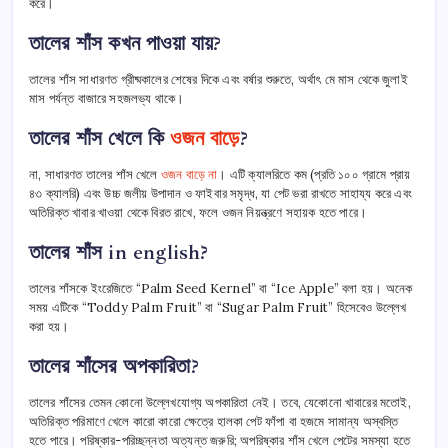
করে।
তালের শাঁস কখন পাওয়া যায়?
তালের শাঁস সাধারণত গ্রীষ্মকালের শেষের দিকে এবং বর্ষার শুরুতে, অর্থাৎ মে মাস থেকে জুলাই
মাস পর্যন্ত বাজারে সহজলভ্য থাকে।
তালের শাঁস খেলে কি
ওজন বাড়ে
?
না, সাধারণত তালের শাঁস খেলে
ওজন বাড়ে না
। এটি ক্যালরিতে কম (প্রতি ১০০ গ্রামে প্রায়
৪৩ ক্যালরি) এবং উচ্চ জলীয় উপাদান ও ফাইবার সমৃদ্ধ, যা পেট ভরা রাখতে সাহায্য করে এবং
অতিরিক্ত খাবার খাওয়া থেকে বিরত রাখে, ফলে ওজন নিয়ন্ত্রণে সহায়ক হতে পারে।
তালের শাঁস in english?
তালের শাঁসকে ইংরেজিতে “Palm Seed Kernel” বা “Ice Apple” বলা হয়। অনেক
সময় এটিকে “Toddy Palm Fruit” বা “Sugar Palm Fruit” হিসেবেও উল্লেখ
করা হয়।
তালের শাঁসের অপকারিতা?
তালের শাঁসের তেমন কোনো উল্লেখযোগ্য অপকারিতা নেই। তবে, যেকোনো খাবারের মতোই,
অতিরিক্ত পরিমাণে খেলে কারো কারো ক্ষেত্রে হালকা পেট ফাঁপা বা হজমে সামান্য অস্বস্তি
হতে পারে। পরিষ্কার-পরিচ্ছন্নতা অত্যন্ত জরুরি; অপরিষ্কার শাঁস খেলে পেটের সমস্যা হতে