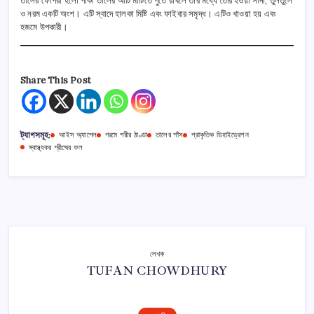
তালের ফোপরা হলো পাকা তালের আঁটি মাটিতে পুঁতে রাখলে তার মধ্যে তৈরি হওয়া সাদা, তুলতুলে
ও নরম একটি অংশ। এটি স্বাদে হালকা মিষ্টি এবং ফাইবার সমৃদ্ধ। এটিও খাওয়া হয় এবং
হজমে উপকারী।
Share This Post
ট্যাগসমূহ:
আইস অ্যাপেল
গরমে শরীর ঠাণ্ডা
তালের শাঁস
প্রাকৃতিক ডিহাইড্রেশন
স্বাস্থ্যকর গ্রীষ্মের ফল
লেখক
TUFAN CHOWDHURY