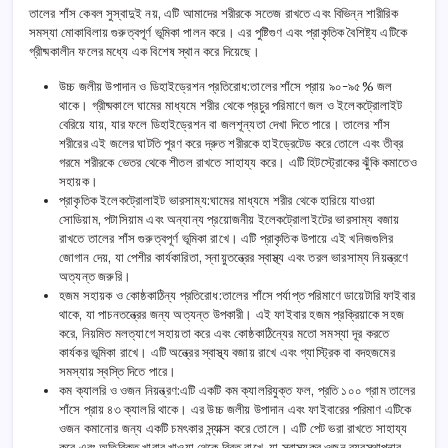
তালের শাঁস কেবল সুস্বাদুই নয়, এটি আমাদের শরীরকে সতেজ রাখতে এবং বিভিন্ন শারীরিক
সমস্যা মোকাবিলায় গুরুত্বপূর্ণ ভূমিকা পালন করে। এর পুষ্টিগুণ এবং প্রাকৃতিক বৈশিষ্ট্য এটিকে
গ্রীষ্মকালীন ফলের মধ্যে এক বিশেষ স্থান করে দিয়েছে।
উচ্চ জলীয় উপাদান ও ডিহাইড্রেশন প্রতিরোধ:তালের শাঁসে প্রায় ৯০-৯৫% জল
থাকে। গ্রীষ্মকালে ঘামের মাধ্যমে শরীর থেকে প্রচুর পরিমাণে জল ও ইলেকট্রোলাইট
বেরিয়ে যায়, যার ফলে ডিহাইড্রেশন বা জলশূন্যতা দেখা দিতে পারে। তালের শাঁস
শরীরের এই জলের ঘাটতি পূরণ করে দ্রুত শরীরকে হাইড্রেটেড করে তোলে এবং তীব্র
গরমে শরীরকে ভেতর থেকে শীতল রাখতে সাহায্য করে। এটি হিটস্ট্রোকের ঝুঁকি কমাতেও
সহায়ক।
প্রাকৃতিক ইলেকট্রোলাইট ভারসাম্য:ঘামের মাধ্যমে শরীর থেকে হারিয়ে যাওয়া
সোডিয়াম, পটাসিয়াম এবং অন্যান্য প্রয়োজনীয় ইলেকট্রোলাইটের ভারসাম্য বজায়
রাখতে তালের শাঁস গুরুত্বপূর্ণ ভূমিকা রাখে। এটি প্রাকৃতিক উপায়ে এই খনিজগুলির
জোগান দেয়, যা পেশীর কার্যকারিতা, স্নায়ুতন্ত্রের স্বাস্থ্য এবং তরল ভারসাম্য নিয়ন্ত্রণে
অত্যন্ত জরুরি।
হজম সহায়ক ও কোষ্ঠকাঠিন্য প্রতিরোধ:তালের শাঁসে পর্যাপ্ত পরিমাণে ডায়েটারি ফাইবার
থাকে, যা পাচনতন্ত্রের জন্য অত্যন্ত উপকারী। এই ফাইবার হজম প্রক্রিয়াকে সহজ
করে, নিয়মিত মলত্যাগে সহায়তা করে এবং কোষ্ঠকাঠিন্যের মতো সমস্যা দূর করতে
কার্যকর ভূমিকা রাখে। এটি অন্ত্রের স্বাস্থ্য বজায় রাখে এবং গ্যাস্ট্রিক বা বদহজমের
সমস্যায় স্বস্তি দিতে পারে।
কম ক্যালরি ও ওজন নিয়ন্ত্রণ:এটি একটি কম ক্যালরিযুক্ত ফল, প্রতি ১০০ গ্রাম তালের
শাঁসে প্রায় ৪৩ ক্যালরি থাকে। এর উচ্চ জলীয় উপাদান এবং ফাইবারের পরিমাণ এটিকে
ওজন কমানোর জন্য একটি চমৎকার স্ন্যাক্স করে তোলে। এটি পেট ভরা রাখতে সাহায্য
করে এবং অতিরিক্ত খাবার খাওয়া থেকে বিরত রাখে, যা স্বাস্থ্যকর ওজন ব্যবস্থাপনার