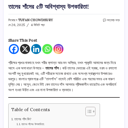
তালের শাঁসের ৫টি অবিশ্বাস্য উপকারিতা!
তালের
লিখেছেন
TUFAN CHOWDHURY
মন্তব্য বন্ধ
শাঁসের
মে 26, 2025
4 মিনিটে পড়া
৫টি
অবিশ্বাস্য
উপকারিতা!
Share This Post
তে
গ্রীষ্মের প্রখর দাবদাহে যখন শরীর ক্লান্ত আর মন অস্থির, তখন প্রকৃতি আমাদের জন্য নিয়ে
আসে এক অসাধারণ উপহার –
তালের শাঁস
। কচি তালের ভেতরের এই স্বচ্ছ, নরম ও রসালো
অংশটি শুধু মুখরোচকই নয়, এটি শরীরকে সতেজ রাখতে এবং অসংখ্য স্বাস্থ্যগত উপকারেও
ভরপুর। বাংলার গ্রামগঞ্জে এটি “তালশাঁস” নামেই বেশি পরিচিত এবং গরমের সময় এক দারুণ
তৃপ্তি দেয়। আসুন, জেনে নিই কেন তালের শাঁস আপনার গ্রীষ্মকালীন ডায়েটের এক অপরিহার্য
অংশ হওয়া উচিত এবং এর নানা উপকারিতা ও ব্যবহার।
Table of Contents
তালের শাঁস কি?
তালের শাঁসের উপকারিতা: