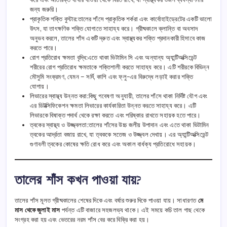
জন্য জরুরি।
প্রাকৃতিক শক্তি বুস্টার:তালের শাঁসে প্রাকৃতিক শর্করা এবং কার্বোহাইড্রেটের একটি ভালো
উৎস, যা তাৎক্ষণিক শক্তি যোগাতে সাহায্য করে। গ্রীষ্মকালে ক্লান্তি বা অবসাদ
অনুভব করলে, তালের শাঁস একটি দ্রুত এবং স্বাস্থ্যকর শক্তি প্রদানকারী হিসাবে কাজ
করতে পারে।
রোগ প্রতিরোধ ক্ষমতা বৃদ্ধি:এতে থাকা ভিটামিন সি এবং অন্যান্য অ্যান্টিঅক্সিডেন্ট
শরীরের রোগ প্রতিরোধ ক্ষমতাকে শক্তিশালী করতে সাহায্য করে। এটি শরীরকে বিভিন্ন
মৌসুমি সংক্রমণ, যেমন – সর্দি, কাশি এবং ফ্লু-এর বিরুদ্ধে লড়াই করার শক্তি
যোগায়।
লিভারের স্বাস্থ্য উন্নত করা:কিছু গবেষণা অনুযায়ী, তালের শাঁসে থাকা নির্দিষ্ট যৌগ এবং
এর ডিটক্সিফিকেশন ক্ষমতা লিভারের কার্যকারিতা উন্নত করতে সাহায্য করে। এটি
লিভারকে বিষাক্ত পদার্থ থেকে রক্ষা করতে এবং পরিষ্কার রাখতে সহায়ক হতে পারে।
ত্বকের স্বাস্থ্য ও উজ্জ্বলতা:তালের শাঁসের উচ্চ জলীয় উপাদান এবং এতে থাকা ভিটামিন
ত্বকের আর্দ্রতা বজায় রাখে, যা ত্বককে সতেজ ও উজ্জ্বল দেখায়। এর অ্যান্টিঅক্সিডেন্ট
গুণাবলী ত্বকের কোষের ক্ষতি রোধ করে এবং অকাল বার্ধক্য প্রতিরোধে সহায়ক।
তালের শাঁস কখন পাওয়া যায়?
তালের শাঁস মূলত গ্রীষ্মকালের শেষের দিকে এবং বর্ষার শুরুর দিকে পাওয়া যায়। সাধারণত
মে
মাস থেকে জুলাই মাস
পর্যন্ত এটি বাজারে সহজলভ্য থাকে। এই সময়ে কচি তাল গাছ থেকে
সংগ্রহ করা হয় এবং ভেতরের নরম শাঁস বের করে বিক্রি করা হয়।