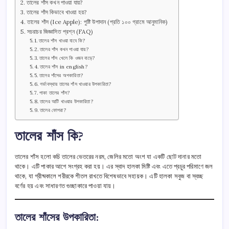
তালের শাঁস কখন পাওয়া যায়?
তালের শাঁস কিভাবে খাওয়া হয়?
তালের শাঁস (Ice Apple): পুষ্টি উপাদান (প্রতি ১০০ গ্রামে আনুমানিক)
সচরাচর জিজ্ঞাসিত প্রশ্ন (FAQ)
তালের শাঁস খাওয়া যাবে কি?
তালের শাঁস কখন পাওয়া যায়?
তালের শাঁস খেলে কি ওজন বাড়ে?
তালের শাঁস in english?
তালের শাঁসের অপকারিতা?
গর্ভাবস্থায় তালের শাঁস খাওয়ার উপকারিতা?
পাকা তালের শাঁস?
তালের আটি খাওয়ার উপকারিতা?
তালের ফোপরা?
তালের শাঁস কি?
তালের শাঁস হলো কচি তালের ভেতরের নরম, জেলির মতো অংশ যা একটি ছোট দানার মতো
থাকে। এটি পাকার আগে সংগ্রহ করা হয়। এর স্বাদ হালকা মিষ্টি এবং এতে প্রচুর পরিমাণে জল
থাকে, যা গ্রীষ্মকালে শরীরকে শীতল রাখতে বিশেষভাবে সহায়ক। এটি হালকা সবুজ বা স্বচ্ছ
বর্ণের হয় এবং সাধারণত গুচ্ছাকারে পাওয়া যায়।
তালের শাঁসের উপকারিতা: