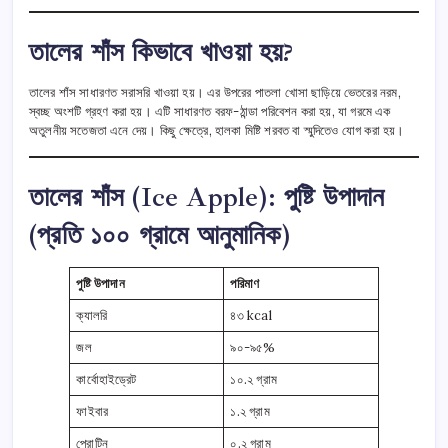
তালের শাঁস কিভাবে খাওয়া হয়?
তালের শাঁস সাধারণত সরাসরি খাওয়া হয়। এর উপরের পাতলা খোসা ছাড়িয়ে ভেতরের নরম,
স্বচ্ছ অংশটি গ্রহণ করা হয়। এটি সাধারণত বরফ-ঠান্ডা পরিবেশন করা হয়, যা গরমে এক
অতুলনীয় সতেজতা এনে দেয়। কিছু ক্ষেত্রে, হালকা মিষ্টি শরবত বা স্মুদিতেও যোগ করা হয়।
তালের শাঁস (Ice Apple): পুষ্টি উপাদান
(প্রতি ১০০ গ্রামে আনুমানিক)
পুষ্টি উপাদান
পরিমাণ
ক্যালরি
৪৩ kcal
জল
৯০-৯৫%
কার্বোহাইড্রেট
১০.২ গ্রাম
ফাইবার
১.২ গ্রাম
প্রোটিন
০.২ গ্রাম