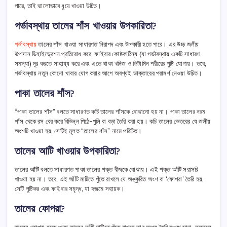
পারে, তাই ভালোভাবে ধুয়ে খাওয়া উচিত।
গর্ভাবস্থায় তালের শাঁস খাওয়ার উপকারিতা?
গর্ভাবস্থায়
তালের শাঁস খাওয়া সাধারণত নিরাপদ এবং উপকারী হতে পারে। এর উচ্চ জলীয়
উপাদান ডিহাইড্রেশন প্রতিরোধ করে, ফাইবার কোষ্ঠকাঠিন্য (যা গর্ভাবস্থায় একটি সাধারণ
সমস্যা) দূর করতে সাহায্য করে এবং এতে থাকা খনিজ ও ভিটামিন শরীরের পুষ্টি যোগায়। তবে,
গর্ভাবস্থায় নতুন কোনো খাবার যোগ করার আগে অবশ্যই ডাক্তারের পরামর্শ নেওয়া উচিত।
পাকা তালের শাঁস?
“পাকা তালের শাঁস” বলতে সাধারণত কচি তালের শাঁসকে বোঝানো হয় না। পাকা তালের নরম
শাঁস থেকে রস বের করে বিভিন্ন পিঠে-পুলি বা বড়া তৈরি করা হয়। কচি তালের ভেতরের যে জলীয়
অংশটি খাওয়া হয়, সেটিই মূলত “তালের শাঁস” নামে পরিচিত।
তালের আটি খাওয়ার উপকারিতা?
তালের আঁটি বলতে সাধারণত পাকা তালের শক্ত বীজকে বোঝায়। এই শক্ত আঁটি সরাসরি
খাওয়া হয় না। তবে, এই আঁটি মাটিতে পুঁতে রাখলে যে অঙ্কুরিত অংশ বা ‘ফোপরা’ তৈরি হয়,
সেটি পুষ্টিকর এবং ফাইবার সমৃদ্ধ, যা হজমে সহায়ক।
তালের ফোপরা?