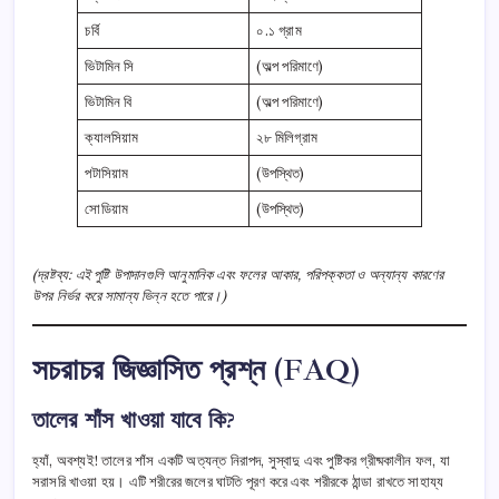
চর্বি
০.১ গ্রাম
ভিটামিন সি
(অল্প পরিমাণে)
ভিটামিন বি
(অল্প পরিমাণে)
ক্যালসিয়াম
২৮ মিলিগ্রাম
পটাসিয়াম
(উপস্থিত)
সোডিয়াম
(উপস্থিত)
(দ্রষ্টব্য: এই পুষ্টি উপাদানগুলি আনুমানিক এবং ফলের আকার, পরিপক্কতা ও অন্যান্য কারণের
উপর নির্ভর করে সামান্য ভিন্ন হতে পারে।)
সচরাচর জিজ্ঞাসিত প্রশ্ন (FAQ)
তালের শাঁস খাওয়া যাবে কি?
হ্যাঁ, অবশ্যই! তালের শাঁস একটি অত্যন্ত নিরাপদ, সুস্বাদু এবং পুষ্টিকর গ্রীষ্মকালীন ফল, যা
সরাসরি খাওয়া হয়। এটি শরীরের জলের ঘাটতি পূরণ করে এবং শরীরকে ঠান্ডা রাখতে সাহায্য