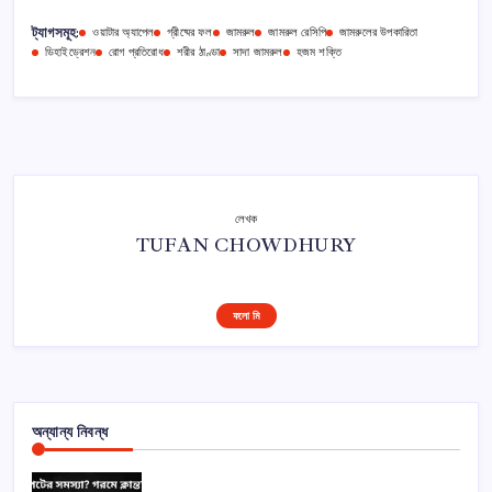
ট্যাগসমূহ:
ওয়াটার অ্যাপেল
গ্রীষ্মের ফল
জামরুল
জামরুল রেসিপি
জামরুলের উপকারিতা
ডিহাইড্রেশন
রোগ প্রতিরোধ
শরীর ঠাণ্ডা
সাদা জামরুল
হজম শক্তি
লেখক
TUFAN CHOWDHURY
ফলো মি
অন্যান্য নিবন্ধ