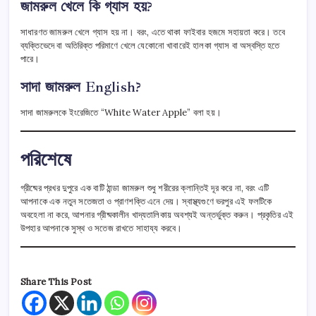
জামরুল খেলে কি গ্যাস হয়?
সাধারণত জামরুল খেলে গ্যাস হয় না। বরং, এতে থাকা ফাইবার হজমে সহায়তা করে। তবে
ব্যক্তিভেদে বা অতিরিক্ত পরিমাণে খেলে যেকোনো খাবারেই হালকা গ্যাস বা অস্বস্তি হতে
পারে।
সাদা জামরুল English?
সাদা জামরুলকে ইংরেজিতে “White Water Apple” বলা হয়।
পরিশেষে
গ্রীষ্মের প্রখর দুপুরে এক বাটি ঠান্ডা জামরুল শুধু শরীরের ক্লান্তিই দূর করে না, বরং এটি
আপনাকে এক নতুন সতেজতা ও প্রাণশক্তি এনে দেয়। স্বাস্থ্যগুণে ভরপুর এই ফলটিকে
অবহেলা না করে, আপনার গ্রীষ্মকালীন খাদ্যতালিকায় অবশ্যই অন্তর্ভুক্ত করুন। প্রকৃতির এই
উপহার আপনাকে সুস্থ ও সতেজ রাখতে সাহায্য করবে।
Share This Post