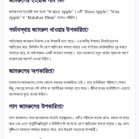
জামরুলের ইংরেজি নাম কি?
জামরুলের ইংরেজি নাম হলো “Water Apple”। এটি “Rose Apple”, “Wax
Apple” বা “Malabar Plum” নামেও পরিচিত।
গর্ভাবস্থায় জামরুল খাওয়ার উপকারিতা?
গর্ভাবস্থায় জামরুল নিরাপদ এবং উপকারী হতে পারে। এর জলীয় উপাদান ডিহাইড্রেশন
প্রতিরোধ করে, ভিটামিন সি রোগ প্রতিরোধ ক্ষমতা বাড়ায় এবং ফাইবার কোষ্ঠকাঠিন্য দূর করতে
সাহায্য করে, যা গর্ভাবস্থায় একটি সাধারণ সমস্যা। তবে যেকোনো নতুন খাবার গ্রহণের আগে
ডাক্তারের পরামর্শ নেওয়া উচিত।
জামরুলের অপকারিতা?
সাধারণত জামরুলের তেমন কোনো গুরুতর অপকারিতা নেই। তবে অতিরিক্ত পরিমাণে সেবনে
কিছু ক্ষেত্রে হালকা পেট ফাঁপা বা গ্যাস্ট্রিক সমস্যা হতে পারে। কীটনাশকের অবশিষ্টাংশ এড়াতে
ভালোভাবে ধুয়ে খাওয়া উচিত।
লাল জামরুলের উপকারিতা?
লাল জামরুলও সাদা জামরুলের মতোই স্বাস্থ্যকর। এটিও শরীরকে সতেজ রাখে, হজমে সাহায্য
করে এবং এতে অ্যান্টিঅক্সিডেন্ট ও ভিটামিন সি থাকে যা রোগ প্রতিরোধ ক্ষমতা বাড়ায়। রঙ ভেদে
পুষ্টিগুণে সামান্য পার্থক্য থাকতে পারে, তবে উভয়ই অত্যন্ত উপকারী।