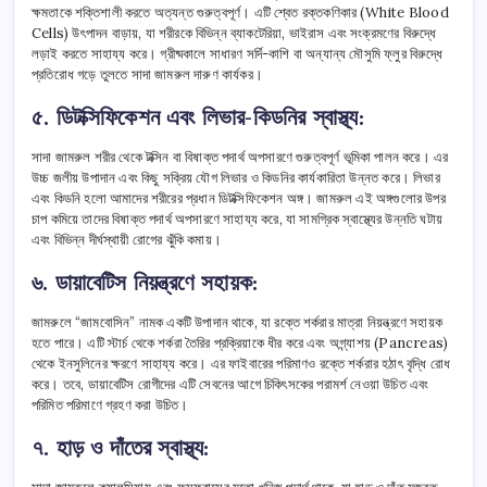
ক্ষমতাকে শক্তিশালী করতে অত্যন্ত গুরুত্বপূর্ণ। এটি শ্বেত রক্তকণিকার (White Blood
Cells) উৎপাদন বাড়ায়, যা শরীরকে বিভিন্ন ব্যাকটেরিয়া, ভাইরাস এবং সংক্রমণের বিরুদ্ধে
লড়াই করতে সাহায্য করে। গ্রীষ্মকালে সাধারণ সর্দি-কাশি বা অন্যান্য মৌসুমি ফ্লুর বিরুদ্ধে
প্রতিরোধ গড়ে তুলতে সাদা জামরুল দারুণ কার্যকর।
৫. ডিটক্সিফিকেশন এবং লিভার-কিডনির স্বাস্থ্য:
সাদা জামরুল শরীর থেকে টক্সিন বা বিষাক্ত পদার্থ অপসারণে গুরুত্বপূর্ণ ভূমিকা পালন করে। এর
উচ্চ জলীয় উপাদান এবং কিছু সক্রিয় যৌগ লিভার ও কিডনির কার্যকারিতা উন্নত করে। লিভার
এবং কিডনি হলো আমাদের শরীরের প্রধান ডিটক্সিফিকেশন অঙ্গ। জামরুল এই অঙ্গগুলোর উপর
চাপ কমিয়ে তাদের বিষাক্ত পদার্থ অপসারণে সাহায্য করে, যা সামগ্রিক স্বাস্থ্যের উন্নতি ঘটায়
এবং বিভিন্ন দীর্ঘস্থায়ী রোগের ঝুঁকি কমায়।
৬. ডায়াবেটিস নিয়ন্ত্রণে সহায়ক:
জামরুলে “জামবোসিন” নামক একটি উপাদান থাকে, যা রক্তে শর্করার মাত্রা নিয়ন্ত্রণে সহায়ক
হতে পারে। এটি স্টার্চ থেকে শর্করা তৈরির প্রক্রিয়াকে ধীর করে এবং অগ্ন্যাশয় (Pancreas)
থেকে ইনসুলিনের ক্ষরণে সাহায্য করে। এর ফাইবারের পরিমাণও রক্তে শর্করার হঠাৎ বৃদ্ধি রোধ
করে। তবে, ডায়াবেটিস রোগীদের এটি সেবনের আগে চিকিৎসকের পরামর্শ নেওয়া উচিত এবং
পরিমিত পরিমাণে গ্রহণ করা উচিত।
৭. হাড় ও দাঁতের স্বাস্থ্য: