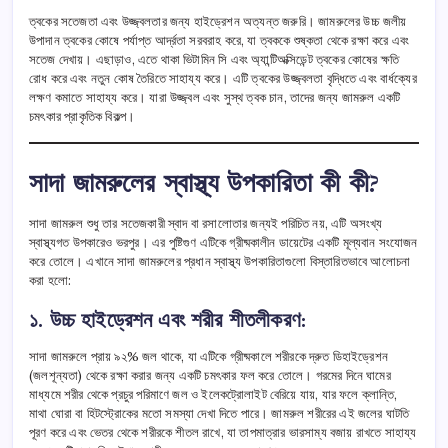
ত্বকের সতেজতা এবং উজ্জ্বলতার জন্য হাইড্রেশন অত্যন্ত জরুরি। জামরুলের উচ্চ জলীয়
উপাদান ত্বকের কোষে পর্যাপ্ত আর্দ্রতা সরবরাহ করে, যা ত্বককে শুষ্কতা থেকে রক্ষা করে এবং
সতেজ দেখায়। এছাড়াও, এতে থাকা ভিটামিন সি এবং অ্যান্টিঅক্সিডেন্ট ত্বকের কোষের ক্ষতি
রোধ করে এবং নতুন কোষ তৈরিতে সাহায্য করে। এটি ত্বকের উজ্জ্বলতা বৃদ্ধিতে এবং বার্ধক্যের
লক্ষণ কমাতে সাহায্য করে। যারা উজ্জ্বল এবং সুস্থ ত্বক চান, তাদের জন্য জামরুল একটি
চমৎকার প্রাকৃতিক বিকল্প।
সাদা জামরুলের স্বাস্থ্য উপকারিতা কী কী?
সাদা জামরুল শুধু তার সতেজকারী স্বাদ বা রসালোতার জন্যই পরিচিত নয়, এটি অসংখ্য
স্বাস্থ্যগত উপকারেও ভরপুর। এর পুষ্টিগুণ এটিকে গ্রীষ্মকালীন ডায়েটের একটি মূল্যবান সংযোজন
করে তোলে। এখানে সাদা জামরুলের প্রধান স্বাস্থ্য উপকারিতাগুলো বিস্তারিতভাবে আলোচনা
করা হলো:
১. উচ্চ হাইড্রেশন এবং শরীর শীতলীকরণ:
সাদা জামরুলে প্রায় ৯২% জল থাকে, যা এটিকে গ্রীষ্মকালে শরীরকে দ্রুত ডিহাইড্রেশন
(জলশূন্যতা) থেকে রক্ষা করার জন্য একটি চমৎকার ফল করে তোলে। গরমের দিনে ঘামের
মাধ্যমে শরীর থেকে প্রচুর পরিমাণে জল ও ইলেকট্রোলাইট বেরিয়ে যায়, যার ফলে ক্লান্তি,
মাথা ঘোরা বা হিটস্ট্রোকের মতো সমস্যা দেখা দিতে পারে। জামরুল শরীরের এই জলের ঘাটতি
পূরণ করে এবং ভেতর থেকে শরীরকে শীতল রাখে, যা তাপমাত্রার ভারসাম্য বজায় রাখতে সাহায্য