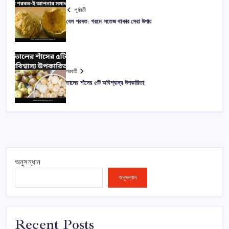
পূর্ববর্তী
বেল শরবত: গরমে সতেজ থাকার সেরা উপায়
পরবর্তী
তালের শাঁসের ৫টি অবিশ্বাস্য উপকারিতা!
অনুসন্ধান
অনুসন্ধান
Recent Posts