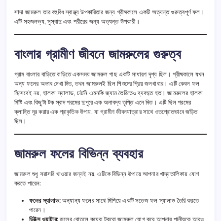
সাদা জামরুল তার বহুবিধ স্বাস্থ্য উপকারিতার জন্য গ্রীষ্মকালে একটি অত্যন্ত গুরুত্বপূর্ণ ফল।
এটি সহজলভ্য, সুস্বাদু এবং শরীরের জন্য অত্যন্ত উপকারী।
বাংলার গ্রামীণ জীবনে জামরুলের গুরুত্ব
গ্রাম বাংলার বাড়িতে বাড়িতে একসময় জামরুল গাছ একটি সাধারণ দৃশ্য ছিল। গ্রীষ্মকালে যখন
অন্য ফলের অভাব দেখা দিত, তখন জামরুলই ছিল শিশুদের প্রিয় জলখাবার। এটি কেবল ফল
হিসেবেই নয়, হালকা স্যালাড, চাটনি এমনকি জ্যাম তৈরিতেও ব্যবহৃত হত। জামরুলের হালকা
মিষ্টি এবং কিছুটা টক স্বাদ গরমের দুপুরে এক অনাবদ্য তৃপ্তি এনে দিত। এটি ছিল গরমের
ক্লান্তি দূর করার এক প্রাকৃতিক উপায়, যা গ্রামীণ জীবনযাত্রার সাথে ওতপ্রোতভাবে জড়িত
ছিল।
জামরুল ফলের বিভিন্ন ব্যবহার
জামরুল শুধু সরাসরি খাওয়ার জন্যই নয়, এটিকে বিভিন্ন উপায়ে আপনার খাদ্যতালিকায় যোগ
করতে পারেন:
ফলের স্যালাড:
অন্যান্য ফলের সাথে মিশিয়ে একটি সতেজ ফল স্যালাড তৈরি করতে
পারেন।
ডিটক্স ওয়াটার:
জলের বোতলে কয়েক টুকরো জামরুল যোগ করে আপনার পানীয়কে আরও