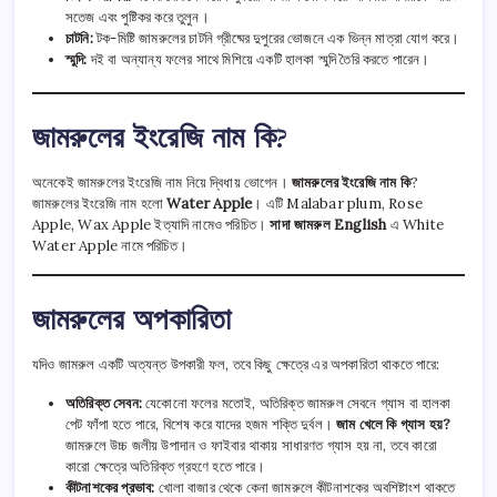
সতেজ এবং পুষ্টিকর করে তুলুন।
চাটনি:
টক-মিষ্টি জামরুলের চাটনি গ্রীষ্মের দুপুরের ভোজনে এক ভিন্ন মাত্রা যোগ করে।
স্মুদি:
দই বা অন্যান্য ফলের সাথে মিশিয়ে একটি হালকা স্মুদি তৈরি করতে পারেন।
জামরুলের ইংরেজি নাম কি?
অনেকেই জামরুলের ইংরেজি নাম নিয়ে দ্বিধায় ভোগেন।
জামরুলের ইংরেজি নাম কি
?
জামরুলের ইংরেজি নাম হলো
Water Apple
। এটি Malabar plum, Rose
Apple, Wax Apple ইত্যাদি নামেও পরিচিত।
সাদা জামরুল English
এ White
Water Apple নামে পরিচিত।
জামরুলের অপকারিতা
যদিও জামরুল একটি অত্যন্ত উপকারী ফল, তবে কিছু ক্ষেত্রে এর অপকারিতা থাকতে পারে:
অতিরিক্ত সেবন:
যেকোনো ফলের মতোই, অতিরিক্ত জামরুল সেবনে গ্যাস বা হালকা
পেট ফাঁপা হতে পারে, বিশেষ করে যাদের হজম শক্তি দুর্বল।
জাম খেলে কি গ্যাস হয়?
জামরুলে উচ্চ জলীয় উপাদান ও ফাইবার থাকায় সাধারণত গ্যাস হয় না, তবে কারো
কারো ক্ষেত্রে অতিরিক্ত গ্রহণে হতে পারে।
কীটনাশকের প্রভাব:
খোলা বাজার থেকে কেনা জামরুলে কীটনাশকের অবশিষ্টাংশ থাকতে