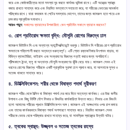
করে এবং কোষ্ঠকাঠিন্যের মতো সমস্যা দূর করতে কার্যকর ভূমিকা রাখে। এটি অন্ত্রের স্বাস্থ্য
বজায় রাখতে সাহায্য করে এবং নিয়মিত মলত্যাগে সহায়তা করে, যা শরীরের ভেতরের আবর্জনা
পরিষ্কার রাখে। যারা বদহজম বা পেটের সমস্যায় ভোগেন, তাদের জন্য জামরুল হতে পারে এক
চমৎকার প্রাকৃতিক সমাধান।
আরও পড়ুন:
সকালের ব্যায়ামের উপকারিতা: কেন প্রতিদিন সকালে ব্যায়াম করবেন?
৩. রোগ প্রতিরোধ ক্ষমতা বৃদ্ধি: মৌসুমি রোগের বিরুদ্ধে ঢাল
জামরুল ভিটামিন সি এবং অন্যান্য অ্যান্টিঅক্সিডেন্টে ভরপুর। ভিটামিন সি শরীরের রোগ প্রতিরোধ
ক্ষমতাকে শক্তিশালী করতে অত্যন্ত গুরুত্বপূর্ণ। এটি শ্বেত রক্তকণিকার উৎপাদন বাড়ায়, যা
বিভিন্ন ব্যাকটেরিয়া, ভাইরাস এবং সংক্রমণের বিরুদ্ধে লড়াই করার জন্য অপরিহার্য।
গ্রীষ্মকালে ঠান্ডা, ফ্লু বা অন্যান্য মৌসুমি সংক্রমণের ঝুঁকি বেড়ে যায়। জামরুল সেবন এই
ধরনের রোগের বিরুদ্ধে শরীরকে একটি প্রাকৃতিক সুরক্ষা ঢাল প্রদান করে, যা আপনাকে সুস্থ ও
সতেজ থাকতে সাহায্য করে।
৪. ডিটক্সিফিকেশন: শরীর থেকে বিষাক্ত পদার্থ দূরীকরণ
জামরুল শরীর থেকে টক্সিন বা বিষাক্ত পদার্থ বের করে দিতে অত্যন্ত কার্যকর। এর উচ্চ জলীয়
উপাদান এবং কিছু নির্দিষ্ট যৌগ লিভার ও কিডনির কার্যকারিতা উন্নত করে। লিভার এবং কিডনি
হলো আমাদের শরীরের প্রধান ডিটক্সিফিকেশন অঙ্গ। জামরুল এই অঙ্গগুলোর ওপর চাপ কমায়
এবং তাদের কার্যকরভাবে বিষাক্ত পদার্থ অপসারণে সাহায্য করে। নিয়মিত জামরুল সেবন
শরীরকে ভেতর থেকে পরিষ্কার রাখতে সাহায্য করে, যা সামগ্রিক স্বাস্থ্যের উন্নতি ঘটায়।
৫. ত্বকের স্বাস্থ্য: উজ্জ্বল ও সতেজ ত্বকের রহস্য