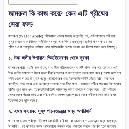
জামরুল কি কাজ করে? কেন এটি গ্রীষ্মের
সেরা ফল?
জামরুল (Water Apple) গ্রীষ্মকালে কেবল স্বাদে অতুলনীয় নয়, এটি আমাদের শরীরকে
সুস্থ রাখতে এবং বিভিন্ন শারীরিক সমস্যা মোকাবিলায় গুরুত্বপূর্ণ ভূমিকা পালন করে। এর
পুষ্টিগুণ এবং প্রাকৃতিক বৈশিষ্ট্য একে গ্রীষ্মকালীন ফলের মধ্যে এক বিশেষ স্থান করে দিয়েছে।
১. উচ্চ জলীয় উপাদান: ডিহাইড্রেশন থেকে সুরক্ষা
জামরুলে প্রায় ৯২% জল থাকে, যা এটিকে গ্রীষ্মের জন্য একটি আদর্শ ফল করে তোলে। এই
উচ্চ জলীয় উপাদান শরীরকে দ্রুত ডিহাইড্রেশন বা জলশূন্যতা থেকে রক্ষা করে। গরমে আমাদের
শরীর থেকে ঘামের মাধ্যমে প্রচুর পরিমাণে জল এবং ইলেকট্রোলাইট বেরিয়ে যায়, যার ফলে
ক্লান্তি, মাথা ঘোরা এবং অন্যান্য সমস্যা দেখা দিতে পারে। জামরুল শরীরে প্রয়োজনীয় জলের
ঘাটতি পূরণ করে এবং ইলেকট্রোলাইটের ভারসাম্য বজায় রাখতে সাহায্য করে। এটি শরীরকে
ভেতর থেকে শীতল রাখে এবং বাইরের উচ্চ তাপমাত্রার প্রভাব থেকে শরীরকে রক্ষা করে, ফলে
হিটস্ট্রোকের ঝুঁকি কমে।
২. হজম সহায়ক: সুস্থ পাচনতন্ত্রের জন্য অপরিহার্য
জামরুলে রয়েছে পর্যাপ্ত পরিমাণে ডায়েটারি ফাইবার, যা আমাদের পাচনতন্ত্রের জন্য অত্যন্ত
উপকারী। এই ফাইবার হজম প্রক্রিয়াকে উন্নত করে, খাবারকে সহজে পরিপাক হতে সাহায্য