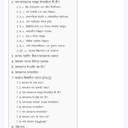
সাদা জামরুলের স্বাস্থ্য উপকারিতা কী কী?
১. উচ্চ হাইড্রেশন এবং শরীর শীতলীকরণ:
২. কম ক্যালরি এবং ওজন নিয়ন্ত্রণ:
৩. হজমশক্তির উন্নতি ও কোষ্ঠকাঠিন্য প্রতিরোধ:
৪. রোগ প্রতিরোধ ক্ষমতা বৃদ্ধি:
৫. ডিটক্সিফিকেশন এবং লিভার-কিডনির স্বাস্থ্য:
৬. ডায়াবেটিস নিয়ন্ত্রণে সহায়ক:
৭. হাড় ও দাঁতের স্বাস্থ্য:
৮. ইউরিক অ্যাসিড নিয়ন্ত্রণ:
৯. পেশি শক্তিশালীকরণ এবং ক্র্যাম্প কমানো:
১০. ত্বকের উজ্জ্বলতা এবং সতেজতা:
বাংলার গ্রামীণ জীবনে জামরুলের গুরুত্ব
জামরুল ফলের বিভিন্ন ব্যবহার
জামরুলের ইংরেজি নাম কি?
জামরুলের অপকারিতা
সচরাচর জিজ্ঞাসিত প্রশ্ন (FAQ)
জামরুল কি কাজ করে?
জামরুলে কত ক্যালরি আছে?
সাদা জামরুলের স্বাস্থ্য উপকারিতা কী কী?
জামরুলের ইংরেজি নাম কি?
গর্ভাবস্থায় জামরুল খাওয়ার উপকারিতা?
জামরুলের অপকারিতা?
লাল জামরুলের উপকারিতা?
জামরুল খেলে কি গ্যাস হয়?
সাদা জামরুল English?
পরিশেষে