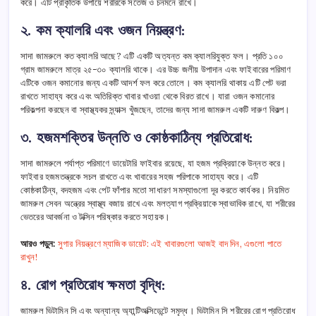
করে। এটি প্রাকৃতিক উপায়ে শরীরকে সতেজ ও চনমনে রাখে।
২. কম ক্যালরি এবং ওজন নিয়ন্ত্রণ:
সাদা জামরুলে কত ক্যালরি আছে? এটি একটি অত্যন্ত কম ক্যালরিযুক্ত ফল। প্রতি ১০০
গ্রাম জামরুলে মাত্র ২৫-৩০ ক্যালরি থাকে। এর উচ্চ জলীয় উপাদান এবং ফাইবারের পরিমাণ
এটিকে ওজন কমানোর জন্য একটি আদর্শ ফল করে তোলে। কম ক্যালরি থাকায় এটি পেট ভরা
রাখতে সাহায্য করে এবং অতিরিক্ত খাবার খাওয়া থেকে বিরত রাখে। যারা ওজন কমানোর
পরিকল্পনা করছেন বা স্বাস্থ্যকর স্ন্যাক্স খুঁজছেন, তাদের জন্য সাদা জামরুল একটি দারুণ বিকল্প।
৩. হজমশক্তির উন্নতি ও কোষ্ঠকাঠিন্য প্রতিরোধ:
সাদা জামরুলে পর্যাপ্ত পরিমাণে ডায়েটারি ফাইবার রয়েছে, যা হজম প্রক্রিয়াকে উন্নত করে।
ফাইবার হজমতন্ত্রকে সচল রাখতে এবং খাবারের সহজ পরিপাকে সাহায্য করে। এটি
কোষ্ঠকাঠিন্য, বদহজম এবং পেট ফাঁপার মতো সাধারণ সমস্যাগুলো দূর করতে কার্যকর। নিয়মিত
জামরুল সেবন অন্ত্রের স্বাস্থ্য বজায় রাখে এবং মলত্যাগ প্রক্রিয়াকে স্বাভাবিক রাখে, যা শরীরের
ভেতরের আবর্জনা ও টক্সিন পরিষ্কার করতে সহায়ক।
আরও পড়ুন:
সুগার নিয়ন্ত্রণে ম্যাজিক ডায়েট: এই খাবারগুলো আজই বাদ দিন, এগুলো পাতে
রাখুন!
৪. রোগ প্রতিরোধ ক্ষমতা বৃদ্ধি:
জামরুল ভিটামিন সি এবং অন্যান্য অ্যান্টিঅক্সিডেন্টে সমৃদ্ধ। ভিটামিন সি শরীরের রোগ প্রতিরোধ