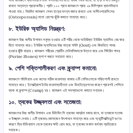
সাদা জামরুলে ক্যালসিয়াম এবং ফসফরাসের মতো খনিজ পদার্থ থাকে, যা হাড় ও দাঁত মজবুত
রাখতে অত্যন্ত প্রয়োজনীয়। প্রতি ১০০ গ্রাম জামরুলে প্রায় ২৯ মিলিগ্রাম ক্যালসিয়াম
পাওয়া যায়। নিয়মিত জামরুল সেবন হাড়ের ঘনত্ব বজায় রাখতে এবং অস্টিওপরোসিসের
(Osteoporosis) মতো রোগের ঝুঁকি কমাতে সাহায্য করে।
৮. ইউরিক অ্যাসিড নিয়ন্ত্রণ:
জামরুল উচ্চ জলীয় উপাদান সমৃদ্ধ হওয়ায় এটি শরীর থেকে অতিরিক্ত ইউরিক অ্যাসিড বের করে
দিতে সাহায্য করে। ইউরিক অ্যাসিডের উচ্চ মাত্রা গাউট (Gout) এবং কিডনিতে পাথর
হওয়ার ঝুঁকি বাড়ায়। জামরুল শরীরের প্রোটিন মেটাবলিজমকে উন্নত করে এবং পিউরিন পাথর
(Purine Stones) ফ্লাশ করতে সহায়তা করে।
৯. পেশি শক্তিশালীকরণ এবং ক্র্যাম্প কমানো:
জামরুলে পটাসিয়াম এবং জলের সঠিক ভারসাম্য থাকায় এটি পেশিগুলোকে শক্তিশালী রাখতে
সাহায্য করে। ইলেক্ট্রোলাইটের ভারসাম্যহীনতা এবং ডিহাইড্রেশনের কারণে প্রায়শই পেশিতে
ব্যথা বা ক্র্যাম্প (Cramp) হয়। জামরুল এই সমস্যাগুলো কমাতে সহায়ক।
১০. ত্বকের উজ্জ্বলতা এবং সতেজতা:
জামরুলের উচ্চ জলীয় উপাদান এবং ভিটামিন সি ত্বকের আর্দ্রতা বজায় রাখে, যা ত্বককে সতেজ
ও উজ্জ্বল দেখায়। এটি ত্বকের কোলাজেন উৎপাদনে সাহায্য করে এবং অ্যান্টিঅক্সিডেন্ট গুণের
কারণে ফ্রি র্যাডিক্যাল থেকে ত্বকের ক্ষতি রোধ করে, যা ত্বকের অকাল বার্ধক্য প্রতিরোধে
সহায়ক।