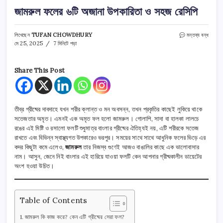
জামরুল ফলের ৬টি অজানা উপকারিতা ও সহজ রেসিপি
জামরুল
লিখেছেন
TUFAN CHOWDHURY
মন্তব্য বন্ধ
ফলের
মে 25, 2025
7 মিনিটে পড়া
৬টি
অজানা
উপকারিতা
Share This Post
ও
সহজ
রেসিপি
তে
তীব্র গ্রীষ্মের দাবদাহে যখন শরীর ক্লান্ত ও মন অবসন্ন, তখন প্রকৃতির কাছেই লুকিয়ে থাকে
সতেজতার অমৃত। এমনই এক অমৃত ফল হলো জামরুল। গোলাপি, সাদা বা হালকা লালচে
রঙের এই মিষ্টি ও রসালো ফলটি শুধুমাত্র বাংলার গ্রীষ্মের ঐতিহ্যই নয়, এটি শরীরকে সতেজ
রাখতে এবং বিভিন্ন স্বাস্থ্যগত উপকারেও ভরপুর। সময়ের সাথে সাথে আধুনিক ফলের ভিড়ে এর
কদর কিছুটা কমে এলেও,
জামরুল
তার নিজস্ব গুণেই আজও বাঙালির কাছে এক ভালোবাসার
নাম। আসুন, জেনে নিই বাংলার এই হারিয়ে যাওয়া ফলটি কেন আপনার গ্রীষ্মকালীন ডায়েটের
অংশ হওয়া উচিত।
Table of Contents
জামরুল কি কাজ করে? কেন এটি গ্রীষ্মের সেরা ফল?