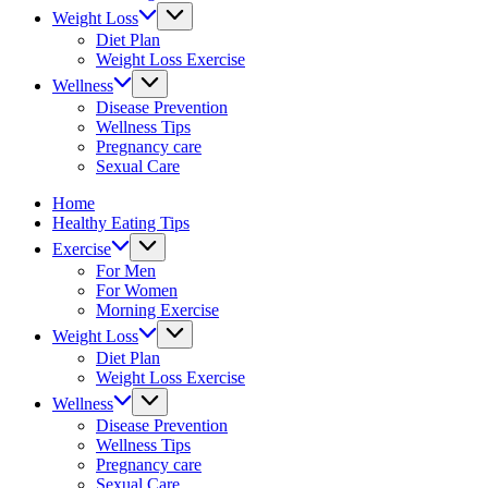
&
Weight Loss
fitness
Diet Plan
tips.
Weight Loss Exercise
Wellness
Disease Prevention
Wellness Tips
Pregnancy care
Sexual Care
Home
Healthy Eating Tips
Exercise
For Men
For Women
Morning Exercise
Weight Loss
Diet Plan
Weight Loss Exercise
Wellness
Disease Prevention
Wellness Tips
Pregnancy care
Sexual Care