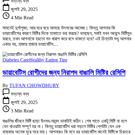
মন্তব্য বন্ধ
মিষ্টি
খাওয়া
জুলাই 29, 2025
নিয়ে
4 Min Read
আর
চিন্তা
সামনেই দুর্গাপূজা, আর ঘরে ঘরে আসছে উৎসবের আমেজ। কিন্তু আপনার কি
নয়:
ডায়াবেটিসের কারণে মিষ্টির দিকে তাকাতে ভয় করছে? ভাবছেন, সবাই যখন আনন্দে মিষ্টিমুখ
৩টি
করবে, তখন আপনাকে হয়তো মন খারাপ করে বসে থাকতে হবে? এই চিন্তাটা শুধু আপনার
সহজ
একার নয়, হাজার হাজার ডায়াবেটিস…
ও
নিরাপদ
রেসিপি
Diabetes Care
Healthy Eating Tips
তে
ডায়াবেটিস রোগীদের জন্য নিরাপদ বাঙালি মিষ্টির রেসিপি
By
TUFAN CHOWDHURY
ডায়াবেটিস
মন্তব্য বন্ধ
রোগীদের
জন্য
জুলাই 29, 2025
নিরাপদ
3 Min Read
বাঙালি
মিষ্টির
বাঙালির জীবনে মিষ্টি ছাড়া উৎসব-আনন্দ ভাবাটাই কঠিন। শেষ পাতে একটু মিষ্টি না হলে
রেসিপি
যেন খাওয়াটা সম্পূর্ণ হয় না। কিন্তু ডায়াবেটিস ধরা পড়লে মিষ্টির প্লেটটা যেন এক
তে
ধাক্কায় অনেক দূরে সরে যায়। আপনারও কি মনে হয় ডায়াবেটিস মানেই মিষ্টিকে চিরতরে