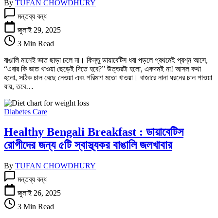
By
TUFAN CHOWDHURY
ডায়াবেটিস
মন্তব্য বন্ধ
থাকলে
কোন
জুলাই 29, 2025
চালের
3 Min Read
ভাত
খাবেন?
বাঙালি মানেই ভাত ছাড়া চলে না। কিন্তু ডায়াবেটিস ধরা পড়লে প্রথমেই প্রশ্ন আসে,
সাদা
“এবার কি ভাত খাওয়া ছেড়েই দিতে হবে?” উত্তরটা হলো, একদমই না! আসল কথা
না
হলো, সঠিক চাল বেছে নেওয়া এবং পরিমাণ মতো খাওয়া। বাজারে নানা ধরনের চাল পাওয়া
লাল?
যায়, তবে…
তে
Diabetes Care
Healthy Bengali Breakfast : ডায়াবেটিস
রোগীদের জন্য ৫টি স্বাস্থ্যকর বাঙালি জলখাবার
By
TUFAN CHOWDHURY
Healthy
মন্তব্য বন্ধ
Bengali
Breakfast
জুলাই 26, 2025
:
3 Min Read
ডায়াবেটিস
রোগীদের