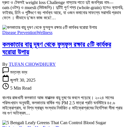
দ্রুত ও টেকসই weight loss Challenge নাস্তার পাতে দুই জনপ্রিয় নাম—
বেশি
oats (ওটস) ও muesli (মিউজলি)। দুটিই পূর্ণ শস্য (whole-grain) হলেও ক্যালরি,
সহায়ক?
ফাইবার, চিনি ও পুষ্টিগুণে বড় পার্থক্য আছে, যা ওজন কমানোর সাফল্যে সরাসরি প্রভাব
তে
ফেলে । কীভাবে দু’জন কাজ করে?…
Disease Prevention
Wellness
কলকাতার বায়ু দূষণ থেকে ফুসফুস রক্ষার ৫টি কার্যকর
ঘরোয়া উপায়
By
TUFAN CHOWDHURY
কলকাতার
মন্তব্য বন্ধ
বায়ু
দূষণ
জুলাই 30, 2025
থেকে
5 Min Read
ফুসফুস
রক্ষার
বাংলার রাজধানী কলকাতা আজ মারাত্মক বায়ু দূষণের কবলে পড়েছে। ২০২৪ সালের
৫টি
পরিসংখ্যান অনুযায়ী, কলকাতায় বার্ষিক গড় PM 2.5 মাত্রা প্রতি ঘনমিটারে ৪৫.৬
কার্যকর
মাইক্রোগ্রাম, যা বিশ্ব স্বাস্থ্য সংস্থার নির্ধারিত ৫ মাইক্রোগ্রামের নির্দেশিকা সীমা প্রায়
ঘরোয়া
নয় গুণ অতিক্রম…
উপায়
তে