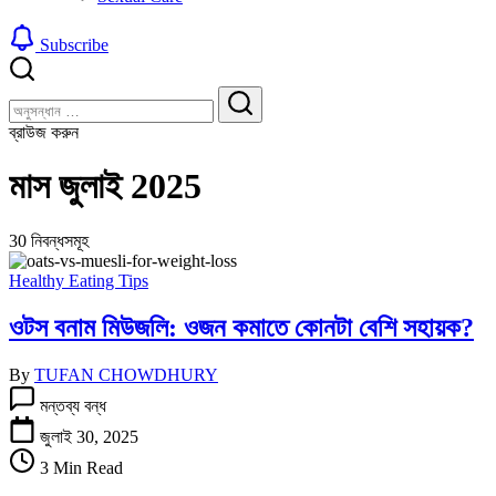
Subscribe
বন্ধ
খুঁজুন
করুন
খুঁজুন
ব্রাউজ করুন
মাস
জুলাই 2025
30 নিবন্ধসমূহ
Healthy Eating Tips
ওটস বনাম মিউজলি: ওজন কমাতে কোনটা বেশি সহায়ক?
By
TUFAN CHOWDHURY
ওটস
মন্তব্য বন্ধ
বনাম
মিউজলি:
জুলাই 30, 2025
ওজন
3 Min Read
কমাতে
কোনটা