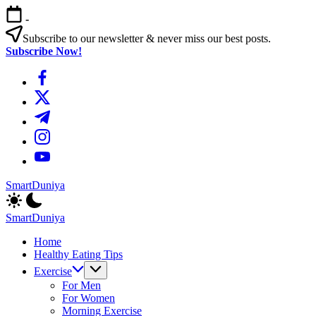
এড়িয়ে
-
লেখায়
যান
Subscribe to our newsletter & never miss our best posts.
Subscribe Now!
https://www.facebook.com/
https://twitter.com/
https://t.me/
https://www.instagram.com/
https://youtube.com/
SmartDuniya
Be
Smart
SmartDuniya
&
Be
Happy
Home
Smart
Life
Healthy Eating Tips
&
with
Happy
Exercise
health
Life
For Men
&
with
For Women
fitness
health
Morning Exercise
tips.