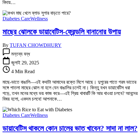
বিদায়…
Diabetes Care
Wellness
মাছের ঝোলকে ডায়াবেটিস-ফ্রেন্ডলি বানানোর উপায়
By
TUFAN CHOWDHURY
মাছের
মন্তব্য বন্ধ
ঝোলকে
ডায়াবেটিস-
জুলাই 29, 2025
ফ্রেন্ডলি
4 Min Read
বানানোর
উপায়
মাছে-ভাতে বাঙালি—এই কথাটা আমাদের রক্তে মিশে আছে। দুপুরের পাতে গরম ভাতের
তে
সঙ্গে পাতলা মাছের ঝোল না হলে যেন বাঙালির চলেই না। কিন্তু যখন ডায়াবেটিস ধরা
পড়ে, তখন মনের মধ্যে ভয় কাজ করে—এই প্রিয় খাবারটি কি আর খাওয়া চলবে? আনন্দের
বিষয় হলো, একদম চলবে! আপনাকে…
Diabetes Care
Wellness
ডায়াবেটিস থাকলে কোন চালের ভাত খাবেন? সাদা না লাল?