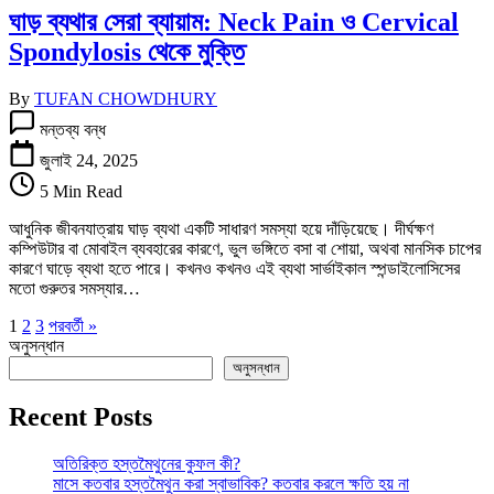
ঘাড় ব্যথার সেরা ব্যায়াম: Neck Pain ও Cervical
Spondylosis থেকে মুক্তি
By
TUFAN CHOWDHURY
ঘাড়
মন্তব্য বন্ধ
ব্যথার
সেরা
জুলাই 24, 2025
ব্যায়াম:
5 Min Read
Neck
Pain
আধুনিক জীবনযাত্রায় ঘাড় ব্যথা একটি সাধারণ সমস্যা হয়ে দাঁড়িয়েছে। দীর্ঘক্ষণ
ও
কম্পিউটার বা মোবাইল ব্যবহারের কারণে, ভুল ভঙ্গিতে বসা বা শোয়া, অথবা মানসিক চাপের
Cervical
কারণে ঘাড়ে ব্যথা হতে পারে। কখনও কখনও এই ব্যথা সার্ভাইকাল স্পন্ডাইলোসিসের
Spondylosis
মতো গুরুতর সমস্যার…
থেকে
মুক্তি
1
2
3
পরবর্তী »
তে
অনুসন্ধান
অনুসন্ধান
Recent Posts
অতিরিক্ত হস্তমৈথুনের কুফল কী?
মাসে কতবার হস্তমৈথুন করা স্বাভাবিক? কতবার করলে ক্ষতি হয় না