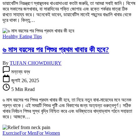
ডায়াবেটিস নিয়ন্ত্রণে স্বাস্থ্যকর খাওয়াদাওয়া কতটা জরুরি, তা আমরা সবাই জানি। বিশেষ
জন্য
করে সকালের জলখাবার, যা সারাদিনের শক্তি জোগায় এবং রক্তে শর্করার মাত্রা ঠিক
৫টি
রাখতে সাহায্য করে। অনেকেই ভাবেন, ডায়াবেটিস মানেই পছন্দের বাঙালি খাবার থেকে
স্বাস্থ্যকর
দূরে থাকা। কিন্তু…
বাঙালি
জলখাবার
তে
Healthy Eating Tips
৬ মাস বয়সের পর শিশুর প্রথম খাবার কী হবে?
By
TUFAN CHOWDHURY
৬
মন্তব্য বন্ধ
মাস
বয়সের
জুলাই 26, 2025
পর
5 Min Read
শিশুর
প্রথম
৬ মাস বয়সের পর শিশুর প্রথম খাবার কী হবে, তা নিয়ে নতুন বাবা-মায়েদের মনে অনেক
খাবার
প্রশ্ন থাকে। এই সময়টি শিশুর পুষ্টি এবং বিকাশের জন্য অত্যন্ত গুরুত্বপূর্ণ। সঠিক
কী
খাবার নির্বাচন শিশুর সুস্থ বৃদ্ধি নিশ্চিত করে এবং ভবিষ্যতের খাদ্যাভ্যাস গঠনে সহায়তা
হবে?
করে। আজকে…
তে
Exercise
For Men
For Women