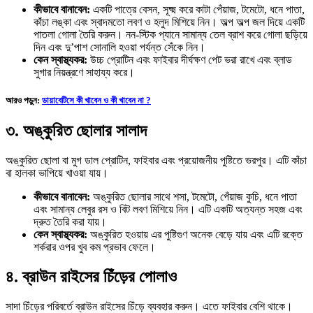
কীভাবে বানাবেন:
একটি পাত্রে বেসন, সূক্ষ্ম করে কাটা পেঁয়াজ, টমেটো, ধনে পাতা,
কাঁচা লঙ্কা এবং স্বাদমতো লবণ ও হলুদ মিশিয়ে নিন। অল্প অল্প জল দিয়ে একটি
পাতলা গোলা তৈরি করুন। নন-স্টিক প্যানে সামান্য তেল ব্রাশ করে গোলা ছড়িয়ে
দিন এবং দু’পাশ সোনালি হওয়া পর্যন্ত সেঁকে নিন।
কেন স্বাস্থ্যকর:
উচ্চ প্রোটিন এবং ফাইবার দীর্ঘক্ষণ পেট ভরা রাখে এবং ব্লাড
সুগার নিয়ন্ত্রণে সাহায্য করে।
আরও পড়ুন:
ডায়াবেটিসে কী খাবেন ও কী খাবেন না ?
৩. অঙ্কুরিত ছোলার সালাদ
অঙ্কুরিত ছোলা বা মুগ ডাল প্রোটিন, ফাইবার এবং প্রয়োজনীয় পুষ্টিতে ভরপুর। এটি কাঁচা
বা হালকা ভাপিয়ে খাওয়া যায়।
কীভাবে বানাবেন:
অঙ্কুরিত ছোলার সাথে শসা, টমেটো, পেঁয়াজ কুচি, ধনে পাতা
এবং সামান্য লেবুর রস ও বিট লবণ মিশিয়ে নিন। এটি একটি অত্যন্ত সহজ এবং
দ্রুত তৈরি করা যায়।
কেন স্বাস্থ্যকর:
অঙ্কুরিত হওয়ায় এর পুষ্টিগুণ অনেক বেড়ে যায় এবং এটি রক্তে
শর্করার ওপর খুব কম প্রভাব ফেলে।
৪. ব্রাউন রাইসের চিঁড়ের পোলাও
সাদা চিঁড়ের পরিবর্তে ব্রাউন রাইসের চিঁড়ে ব্যবহার করুন। এতে ফাইবার বেশি থাকে।