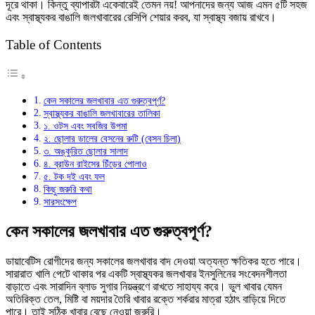
দূরে থাকা। কিন্তু ব্যাপারটা একেবারেই তেমন নয়! আপনাদের জন্য আজ এমন ৫টি সহজ
জলখাবার
এবং স্বাস্থ্যকর বাঙালি জলখাবারের রেসিপি শেয়ার করব, যা স্বাস্থ্য বজায় রাখবে।
তে
Table of Contents
কেন সকালের জলখাবার এত গুরুত্বপূর্ণ?
স্বাস্থ্যকর বাঙালি জলখাবারের তালিকা
১. ওটস এবং সবজির উপমা
২. ছোলার ডালের বেসনের রুটি (বেসন চিলা)
৩. অঙ্কুরিত ছোলার সালাদ
৪. ব্রাউন রাইসের চিঁড়ের পোলাও
৫. টক দই এবং ফল
কিছু জরুরি কথা
সারসংক্ষেপ
কেন সকালের জলখাবার এত গুরুত্বপূর্ণ?
ডায়াবেটিস রোগীদের জন্য সকালের জলখাবার বাদ দেওয়া অত্যন্ত ক্ষতিকর হতে পারে।
সারারাত খালি পেটে থাকার পর একটি স্বাস্থ্যকর জলখাবার ইনসুলিনের সংবেদনশীলতা
বাড়াতে এবং সারাদিন ব্লাড সুগার নিয়ন্ত্রণে রাখতে সাহায্য করে। ভুল খাবার যেমন
অতিরিক্ত তেল, মিষ্টি বা ময়দার তৈরি খাবার রক্তে শর্করার মাত্রা হঠাৎ বাড়িয়ে দিতে
পারে। তাই সঠিক খাবার বেছে নেওয়া জরুরি।