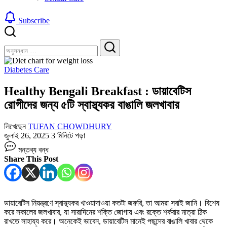
Subscribe
বন্ধ
খুঁজুন
করুন
খুঁজুন
Diabetes Care
Healthy Bengali Breakfast : ডায়াবেটিস
রোগীদের জন্য ৫টি স্বাস্থ্যকর বাঙালি জলখাবার
লিখেছেন
TUFAN CHOWDHURY
জুলাই 26, 2025
3 মিনিটে পড়া
Healthy
মন্তব্য বন্ধ
Bengali
Share This Post
Breakfast
:
ডায়াবেটিস
রোগীদের
জন্য
ডায়াবেটিস নিয়ন্ত্রণে স্বাস্থ্যকর খাওয়াদাওয়া কতটা জরুরি, তা আমরা সবাই জানি। বিশেষ
৫টি
করে সকালের জলখাবার, যা সারাদিনের শক্তি জোগায় এবং রক্তে শর্করার মাত্রা ঠিক
স্বাস্থ্যকর
রাখতে সাহায্য করে। অনেকেই ভাবেন, ডায়াবেটিস মানেই পছন্দের বাঙালি খাবার থেকে
বাঙালি