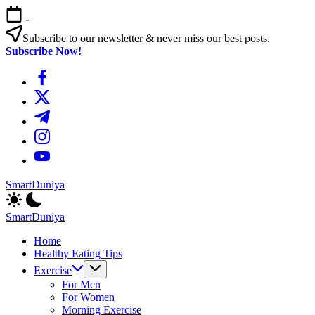
এড়িয়ে
-
লেখায়
যান
Subscribe to our newsletter & never miss our best posts.
Subscribe Now!
https://www.facebook.com/
https://twitter.com/
https://t.me/
https://www.instagram.com/
https://youtube.com/
SmartDuniya
Be
Smart
SmartDuniya
&
Be
Happy
Home
Smart
Life
Healthy Eating Tips
&
with
Happy
Exercise
health
Life
For Men
&
with
For Women
fitness
health
Morning Exercise
tips.