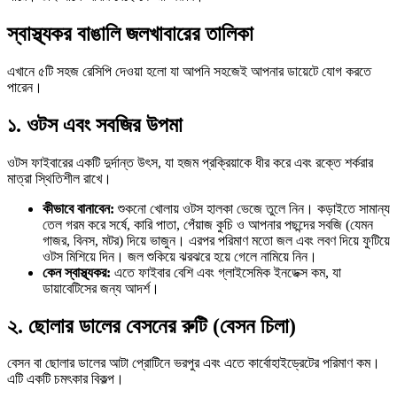
স্বাস্থ্যকর বাঙালি জলখাবারের তালিকা
এখানে ৫টি সহজ রেসিপি দেওয়া হলো যা আপনি সহজেই আপনার ডায়েটে যোগ করতে
পারেন।
১. ওটস এবং সবজির উপমা
ওটস ফাইবারের একটি দুর্দান্ত উৎস, যা হজম প্রক্রিয়াকে ধীর করে এবং রক্তে শর্করার
মাত্রা স্থিতিশীল রাখে।
কীভাবে বানাবেন:
শুকনো খোলায় ওটস হালকা ভেজে তুলে নিন। কড়াইতে সামান্য
তেল গরম করে সর্ষে, কারি পাতা, পেঁয়াজ কুচি ও আপনার পছন্দের সবজি (যেমন
গাজর, বিনস, মটর) দিয়ে ভাজুন। এরপর পরিমাণ মতো জল এবং লবণ দিয়ে ফুটিয়ে
ওটস মিশিয়ে দিন। জল শুকিয়ে ঝরঝরে হয়ে গেলে নামিয়ে নিন।
কেন স্বাস্থ্যকর:
এতে ফাইবার বেশি এবং গ্লাইসেমিক ইনডেক্স কম, যা
ডায়াবেটিসের জন্য আদর্শ।
২. ছোলার ডালের বেসনের রুটি (বেসন চিলা)
বেসন বা ছোলার ডালের আটা প্রোটিনে ভরপুর এবং এতে কার্বোহাইড্রেটের পরিমাণ কম।
এটি একটি চমৎকার বিকল্প।