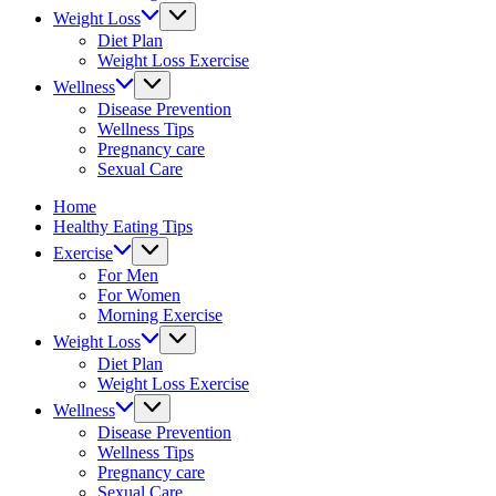
&
Weight Loss
fitness
Diet Plan
tips.
Weight Loss Exercise
Wellness
Disease Prevention
Wellness Tips
Pregnancy care
Sexual Care
Home
Healthy Eating Tips
Exercise
For Men
For Women
Morning Exercise
Weight Loss
Diet Plan
Weight Loss Exercise
Wellness
Disease Prevention
Wellness Tips
Pregnancy care
Sexual Care