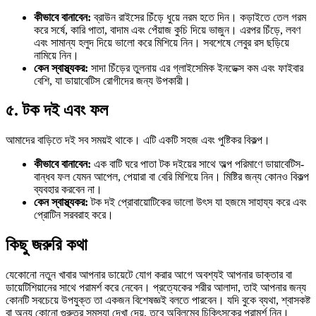
কীভাবে বানাবেন:
ব্রাউন রাইসের চিঁড়ে ধুয়ে নরম হতে দিন। কড়াইতে তেল গরম
করে সর্ষে, কারি পাতা, বাদাম এবং পেঁয়াজ কুচি দিয়ে ভাজুন। এরপর চিঁড়ে, লবণ
এবং সামান্য হলুদ দিয়ে ভালো করে মিশিয়ে নিন। সবশেষে লেবুর রস ছড়িয়ে
নামিয়ে নিন।
কেন স্বাস্থ্যকর:
সাদা চিঁড়ের তুলনায় এর গ্লাইসেমিক ইনডেক্স কম এবং ফাইবার
বেশি, যা ডায়াবেটিস রোগীদের জন্য উপকারী।
৫. টক দই এবং ফল
আমাদের বাড়িতে দই সব সময়ই থাকে। এটি একটি সহজ এবং পুষ্টিকর বিকল্প।
কীভাবে বানাবেন:
এক বাটি ঘরে পাতা টক দইয়ের সাথে অল্প পরিমাণে ডায়াবেটিস-
বান্ধব ফল যেমন আপেল, পেয়ারা বা বেরি মিশিয়ে নিন। মিষ্টির জন্য কোনও বিকল্প
ব্যবহার করবেন না।
কেন স্বাস্থ্যকর:
টক দই প্রোবায়োটিকের ভালো উৎস যা হজমে সাহায্য করে এবং
প্রোটিন সরবরাহ করে।
কিছু জরুরি কথা
যেকোনো নতুন খাবার আপনার ডায়েটে যোগ করার আগে অবশ্যই আপনার ডাক্তার বা
ডায়েটিশিয়ানের সাথে পরামর্শ করে নেবেন। প্রত্যেকের শরীর আলাদা, তাই আপনার জন্য
কোনটি সবচেয়ে উপযুক্ত তা একজন বিশেষজ্ঞই বলতে পারবেন। যদি বুকে ব্যথা, শ্বাসকষ্ট
বা অন্য কোনো গুরুতর সমস্যা দেখা দেয়, তবে অবিলম্বে চিকিৎসকের পরামর্শ নিন।