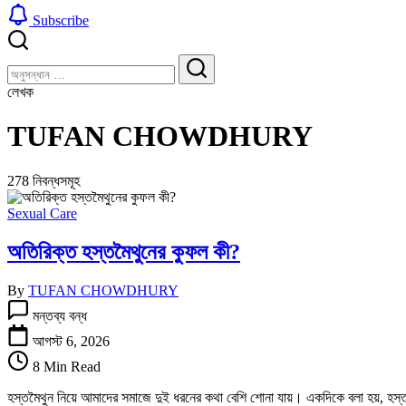
Subscribe
বন্ধ
খুঁজুন
করুন
খুঁজুন
লেখক
TUFAN CHOWDHURY
278 নিবন্ধসমূহ
Sexual Care
অতিরিক্ত হস্তমৈথুনের কুফল কী?
By
TUFAN CHOWDHURY
অতিরিক্ত
মন্তব্য বন্ধ
হস্তমৈথুনের
কুফল
আগস্ট 6, 2026
কী?
8 Min Read
তে
হস্তমৈথুন নিয়ে আমাদের সমাজে দুই ধরনের কথা বেশি শোনা যায়। একদিকে বলা হয়, হস্তমৈ