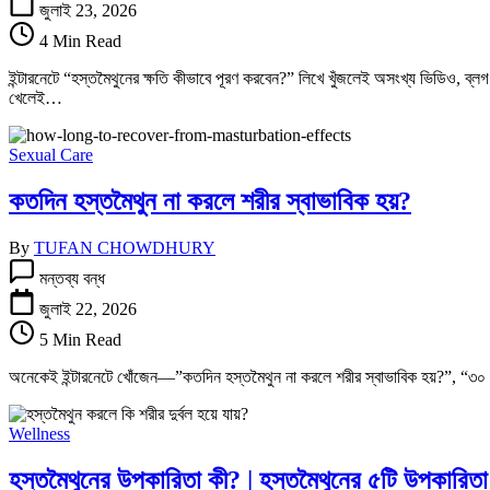
কীভাবে
জুলাই 23, 2026
পূরণ
4 Min Read
করবেন?
তে
ইন্টারনেটে “হস্তমৈথুনের ক্ষতি কীভাবে পূরণ করবেন?” লিখে খুঁজলেই অসংখ্য ভিডিও, ব্ল
খেলেই…
Sexual Care
কতদিন হস্তমৈথুন না করলে শরীর স্বাভাবিক হয়?
By
TUFAN CHOWDHURY
কতদিন
মন্তব্য বন্ধ
হস্তমৈথুন
না
জুলাই 22, 2026
করলে
5 Min Read
শরীর
স্বাভাবিক
অনেকেই ইন্টারনেটে খোঁজেন—”কতদিন হস্তমৈথুন না করলে শরীর স্বাভাবিক হয়?”, “৩০ দ
হয়?
তে
Wellness
হস্তমৈথুনের উপকারিতা কী? | হস্তমৈথুনের ৫টি উপকারিতা