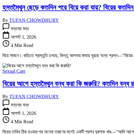
হস্তমৈথুন ছেড়ে কতদিন পরে বিয়ে করা যায়? বিয়ের কতদ
By
TUFAN CHOWDHURY
হস্তমৈথুন
মন্তব্য বন্ধ
ছেড়ে
কতদিন
আগস্ট 1, 2026
পরে
4 Min Read
বিয়ে
করা
বিয়ে সামনে। বাড়িতে প্রস্তুতি চলছে, কিন্তু আপনার মাথায় ঘুরছে অন্য প্রশ্ন—”বিয
যায়?
বিয়ের
কতদিন
Sexual Care
আগে
হস্তমৈথুন
বিয়ের আগে হস্তমৈথুন বন্ধ করা কি জরুরি? কতদিন বন্ধ রাখ
ত্যাগ
করা
উচিত
By
TUFAN CHOWDHURY
তে
বিয়ের
মন্তব্য বন্ধ
আগে
হস্তমৈথুন
আগস্ট 1, 2026
বন্ধ
4 Min Read
করা
কি
বিয়ের তারিখ ঠিক হওয়ার পর অনেক তরুণের মনেই একটি প্রশ্ন ঘুরপাক খায়—”আমি আগে
জরুরি?