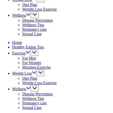
fitness
Diet Plan
tips.
Weight Loss Exercise
Wellness
Disease Prevention
Wellness Tips
Pregnancy care
Sexual Care
Home
Healthy Eating Tips
Exercise
For Men
For Women
Morning Exercise
Weight Loss
Diet Plan
Weight Loss Exercise
Wellness
Disease Prevention
Wellness Tips
Pregnancy care
Sexual Care