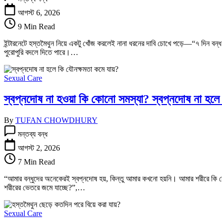
দিন
হস্তমৈথুন
আগস্ট 6, 2026
না
9 Min Read
করলে
কী
ইন্টারনেটে হস্তমৈথুন নিয়ে একটু খোঁজ করলেই নানা ধরনের দাবি চোখে পড়ে—“৭ দিন বন
হয়?
পুরোপুরি বদলে দিতে পারে।…
হস্তমৈথুন
না
করলে
Sexual Care
কী
কী
স্বপ্নদোষ না হওয়া কি কোনো সমস্যা? স্বপ্নদোষ না হলে 
উপকার
পাওয়া
যায়?
By
TUFAN CHOWDHURY
তে
স্বপ্নদোষ
মন্তব্য বন্ধ
না
হওয়া
আগস্ট 2, 2026
কি
7 Min Read
কোনো
সমস্যা?
“আমার বন্ধুদের অনেকেরই স্বপ্নদোষ হয়, কিন্তু আমার কখনো হয়নি। আমার শরীরে কি
স্বপ্নদোষ
শরীরের ভেতরে জমে যাচ্ছে?”,…
না
হলে
ক্ষতি
Sexual Care
তে