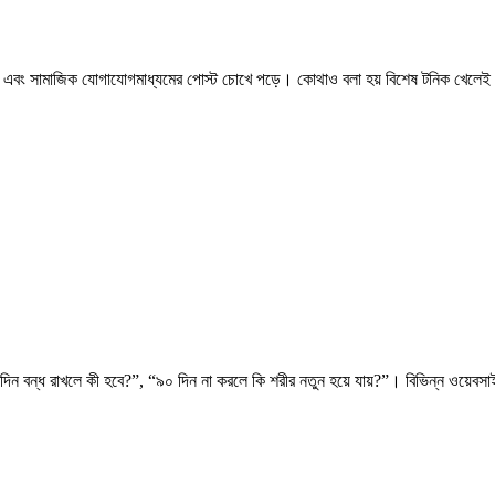
গ এবং সামাজিক যোগাযোগমাধ্যমের পোস্ট চোখে পড়ে। কোথাও বলা হয় বিশেষ টনিক খেলেই শরীর
িন বন্ধ রাখলে কী হবে?”, “৯০ দিন না করলে কি শরীর নতুন হয়ে যায়?”। বিভিন্ন ওয়েবস