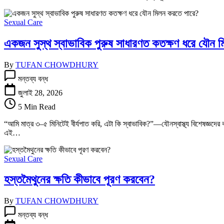
কতদিন
বন্ধ
Sexual Care
রাখলে
বিয়ের
একজন সুস্থ স্বাভাবিক পুরুষ সাধারণত কতক্ষণ ধরে যৌন 
জন্য
উপযুক্ত
হওয়া
By
TUFAN CHOWDHURY
যায়
একজন
মন্তব্য বন্ধ
তে
সুস্থ
স্বাভাবিক
জুলাই 28, 2026
পুরুষ
5 Min Read
সাধারণত
কতক্ষণ
“আমি মাত্র ৩–৫ মিনিটেই বীর্যপাত করি, এটা কি স্বাভাবিক?”—যৌনস্বাস্থ্য বিশেষজ্ঞ
ধরে
এই…
যৌন
মিলন
করতে
Sexual Care
পারে?
তে
হস্তমৈথুনের ক্ষতি কীভাবে পূরণ করবেন?
By
TUFAN CHOWDHURY
হস্তমৈথুনের
মন্তব্য বন্ধ
ক্ষতি