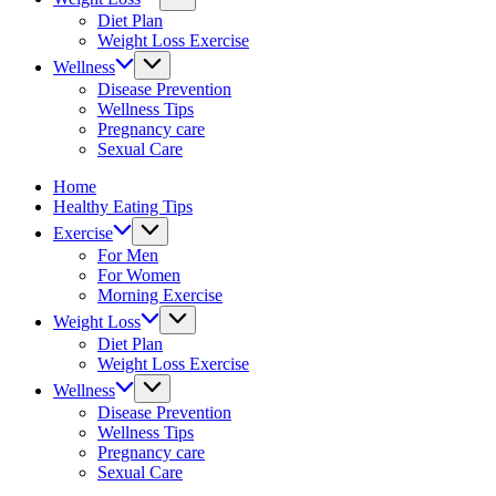
fitness
Diet Plan
tips.
Weight Loss Exercise
Wellness
Disease Prevention
Wellness Tips
Pregnancy care
Sexual Care
Home
Healthy Eating Tips
Exercise
For Men
For Women
Morning Exercise
Weight Loss
Diet Plan
Weight Loss Exercise
Wellness
Disease Prevention
Wellness Tips
Pregnancy care
Sexual Care