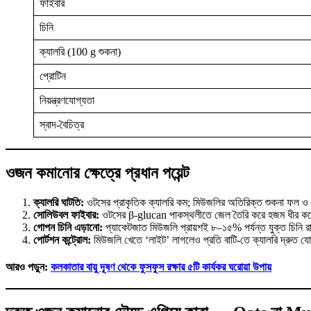
ফাইবার
চিনি
ক্যালরি (100 g শুকনা)
প্রোটিন
নিয়ন্ত্রণযোগ্যতা
স্বাদ-বৈচিত্র
ওজন কমানোর ক্ষেত্রে প্রধান পয়েন্ট
ক্যালরি ঘাটতি:
ওটসের প্রাকৃতিক ক্যালরি কম; মিউজলির অতিরিক্ত শুকনা ফল ও মধু
সোলিউবল ফাইবার:
ওটসের β-glucan পাকস্থলীতে জেল তৈরি করে হজম ধীর করে, ক্
গোপন চিনি এড়ানো:
প্যাকেটজাত মিউজলি প্রায়শই ৮–১৫% পর্যন্ত যুক্ত চিনি রা
পোর্টশন কন্ট্রোল:
মিউজলি খেতে ‘লাইট’ লাগলেও প্রতি বাটি-তে ক্যালরি দ্রুত য
আরও পড়ুন:
কলকাতার বায়ু দূষণ থেকে ফুসফুস রক্ষার ৫টি কার্যকর ঘরোয়া উপায়