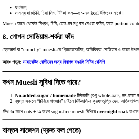
দুধ/জল,
সামান্য দারুচিনি, চিয়া সিড, টাটকা ফল—৫০-৭০ kcal টপিংয়ের মাঝে।
Muesli আগে থেকেই মিশ্রণ; চিনি, তেল-মদ মধু বাদ দেওয়া কঠিন, ফলে portion contro
৪. গোপন সোডিয়াম-শর্করা ফাঁদ
ফ্লেভার্ড বা “crunchy” muesli-তে প্রিজারভেটিভ, অতিরিক্ত সোডিয়াম ও ভাজা উ
আরও পড়ুন:
ডায়াবেটিস রোগীদের জন্য নিরাপদ বাঙালি মিষ্টির রেসিপি
কখন Muesli সুবিধা দিতে পারে?
No-added-sugar / homemade
মিউজলি (শুধু whole-oats, নন-ভাজা নাট
ব্যস্ত সকালে “চিবিয়ে খাওয়ার” চাইলে মিউজলি-র
ক্ৰাঞ্চ
তৃপ্তি দেয়, অতিসংক্ষিপ্
টিপ:
¾ অংশ oats + ¼ অংশ sugar-free muesli মিশিয়ে
overnight soak
রাখলে 
বাস্তব সাজেশন (দ্রুত ফল পেতে)