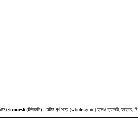
ওটস) ও
muesli
(মিউজলি)। দুটিই পূর্ণ শস্য (whole-grain) হলেও ক্যালরি, ফাইবার, চিন