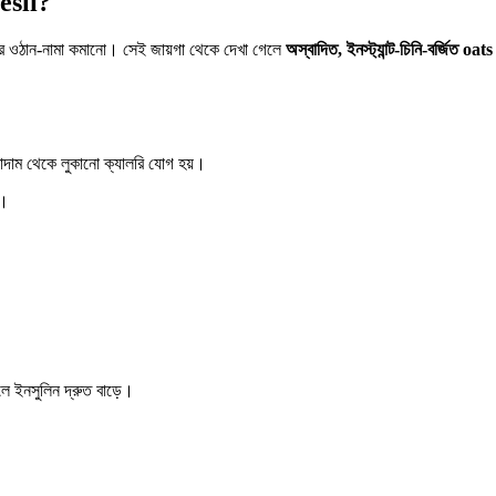
esli?
রার ওঠান-নামা কমানো। সেই জায়গা থেকে দেখা গেলে
অস্বাদিত, ইনস্ট্যান্ট-চিনি-বর্জিত oats
দাম থেকে লুকানো ক্যালরি যোগ হয়।
ত।
 ইনসুলিন দ্রুত বাড়ে।