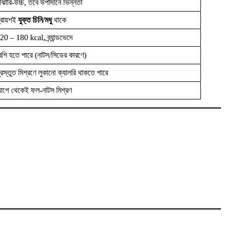
াঝারি-উচ্চ, তবে উপাদানে ভিন্নতা
্রায়শই
যুক্ত চিনি/মধু
থাকে
20 – 180 kcal, ব্র্যান্ডভেদে
েশি হতে পারে (নাটস/সিডের কারণে)
্রস্তুত মিশ্রণে লুকানো ক্যালরি থাকতে পারে
গে থেকেই ফল-নাটস মিশ্রণ