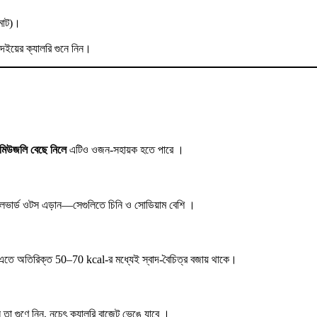
 মোট)।
ইয়ের ক্যালরি গুনে নিন।
 মিউজলি বেছে নিলে
এটিও ওজন-সহায়ক হতে পারে
।
ফ্লেভার্ড ওটস এড়ান—সেগুলিতে চিনি ও সোডিয়াম বেশি
।
s। এতে অতিরিক্ত 50–70 kcal-র মধ্যেই স্বাদ-বৈচিত্র বজায় থাকে।
া গুণে নিন, নচেৎ ক্যালরি বাজেট ভেঙে যাবে
।