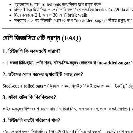
প্রাতরাশে ½ কাপ rolled oats জল/স্কিম দুধে রান্না করুন।
টপিং: 1 tsp চিয়া সিড + ½ টোপারি কলা / মেপেল-ফ্রি berries (≈ 220 kcal
দিনে কমপক্ষে 2 L জল ও 30 মিনিট brisk walk।
সপ্তাহে 2-3 বার মিউজলি খেলে ½ কাপ “no-added-sugar” সীমায় রাখুন; দুধ-দ
বেশি জিজ্ঞাসিত ৫টি প্রশ্ন (FAQ)
1. মিউজলি কি সবসময়ই খারাপ?
না।
শুকনা চিনি-ছাড়া, গোটা শস্য, নাটস-সিড-সমৃদ্ধ হোমমেড বা ‘no-added-sugar’
2. ওটসের কোন ধরনের ভ্যারাইটি বেছে নেব?
Steel-cut বা rolled oats প্রক্রিয়াজাত কম, গ্লাইসেমিক ইনডেক্সও কম। ইনস্ট্যান্ট 
3. ফাঁকা ওটস কি বিরক্তিকর?
ফাইবার-সমৃদ্ধ টপিং যোগ করুন: দারচিনি, চিয়া সিড, সামান্য বাদাম, তাজা ফল/berrie
4. মিউজলি কতটা পরিমাণে খাব?
১/৩–½ কাপ শুকনা মিউজলি ≈ 150–200 kcal (চিনি-ছাড়া ধরলে)। দুধ/দই যোগ করলে ত