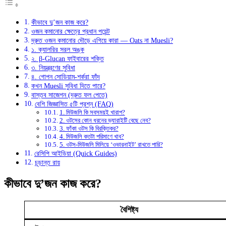
কীভাবে দু’জন কাজ করে?
ওজন কমানোর ক্ষেত্রে প্রধান পয়েন্ট
দ্রুত ওজন কমানোর দৌড়ে এগিয়ে কারা — Oats না Muesli?
১. ক্যালরির সরল অঙ্ক
২. β-Glucan ফাইবারের শক্তি
৩. নিয়ন্ত্রণের সুবিধা
৪. গোপন সোডিয়াম-শর্করা ফাঁদ
কখন Muesli সুবিধা দিতে পারে?
বাস্তব সাজেশন (দ্রুত ফল পেতে)
বেশি জিজ্ঞাসিত ৫টি প্রশ্ন (FAQ)
1. মিউজলি কি সবসময়ই খারাপ?
2. ওটসের কোন ধরনের ভ্যারাইটি বেছে নেব?
3. ফাঁকা ওটস কি বিরক্তিকর?
4. মিউজলি কতটা পরিমাণে খাব?
5. ওটস-মিউজলি মিলিয়ে ‘ওভারনাইট’ রাখতে পারি?
রেসিপি আইডিয়া (Quick Guides)
চূড়ান্ত রায়
কীভাবে দু’জন কাজ করে?
বৈশিষ্ট্য