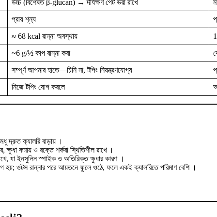
উচ্চ (বিশেষত β-glucan) → দীর্ঘক্ষণ পেট ভরা রাখে
ম
প্রায় শূন্য
প
≈ 68 kcal রান্না অবস্থায়
1
~6 g/½ কাপ রান্না করা
ব
সম্পূর্ণ আপনার হাতে—চিনি না, টপিং নিয়ন্ত্রণযোগ্য
প
নিজে টপিং যোগ করলে
আ
 দ্রুত ক্যালরি বাড়ায়
।
ষুধা কমায় ও রক্তে শর্করা স্থিতিশীল রাখে
।
খে, যা ইনসুলিন স্পাইক ও অতিরিক্ত ক্ষুধার কারণ
।
োগ হয়; ওটস রান্নার পরে আয়তনে ফুলে ওঠে, ফলে একই ক্যালরিতে পরিমাণ বেশি
।