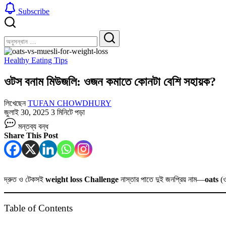
Subscribe
বন্ধ
খুঁজুন
করুন
খুঁজুন
Healthy Eating Tips
ওটস বনাম মিউজলি: ওজন কমাতে কোনটা বেশি সহায়ক?
লিখেছেন
TUFAN CHOWDHURY
জুলাই 30, 2025
3 মিনিটে পড়া
ওটস
মন্তব্য বন্ধ
বনাম
Share This Post
মিউজলি:
ওজন
কমাতে
কোনটা
বেশি
দ্রুত ও টেকসই
weight loss
Challenge
নাস্তার পাতে দুই জনপ্রিয় নাম—
oats
(
সহায়ক?
তে
Table of Contents