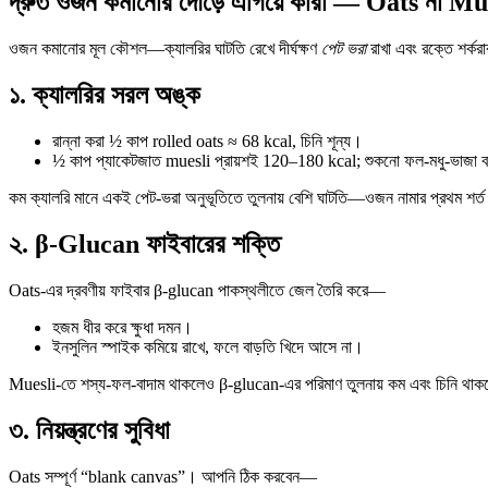
দ্রুত ওজন কমানোর দৌড়ে এগিয়ে কারা —
Oats না Mu
ওজন কমানোর মূল কৌশল—ক্যালরির ঘাটতি রেখে দীর্ঘক্ষণ
পেট ভরা
রাখা এবং রক্তে শর্ক
১. ক্যালরির সরল অঙ্ক
রান্না করা ½ কাপ rolled oats ≈ 68 kcal, চিনি শূন্য।
½ কাপ প্যাকেটজাত muesli প্রায়শই 120–180 kcal; শুকনো ফল-মধু-ভাজা বা
কম ক্যালরি মানে একই পেট-ভরা অনুভূতিতে তুলনায় বেশি ঘাটতি—ওজন নামার প্রথম শর্
২. β-Glucan ফাইবারের শক্তি
Oats-এর দ্রবণীয় ফাইবার β-glucan পাকস্থলীতে জেল তৈরি করে—
হজম ধীর করে ক্ষুধা দমন।
ইনসুলিন স্পাইক কমিয়ে রাখে, ফলে বাড়তি খিদে আসে না।
Muesli-তে শস্য-ফল-বাদাম থাকলেও β-glucan-এর পরিমাণ তুলনায় কম এবং চিনি থাকলে
৩. নিয়ন্ত্রণের সুবিধা
Oats সম্পূর্ণ “blank canvas”। আপনি ঠিক করবেন—