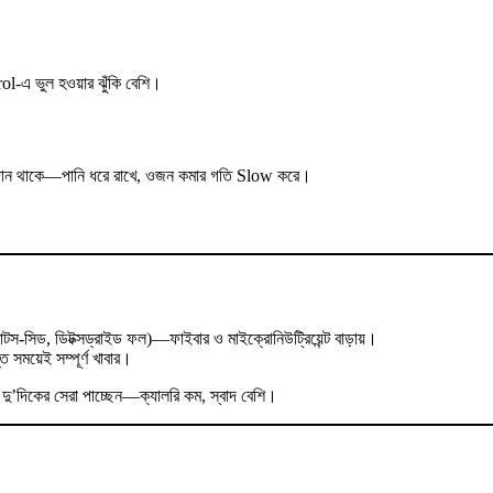
l-এ ভুল হওয়ার ঝুঁকি বেশি।
পাদান থাকে—পানি ধরে রাখে, ওজন কমার গতি Slow করে।
স-সিড, ডিটক্সড্রাইড ফল)—ফাইবার ও মাইক্রোনিউট্রিয়েন্ট বাড়ায়।
ত সময়েই সম্পূর্ণ খাবার।
দু’দিকের সেরা পাচ্ছেন—ক্যালরি কম, স্বাদ বেশি।