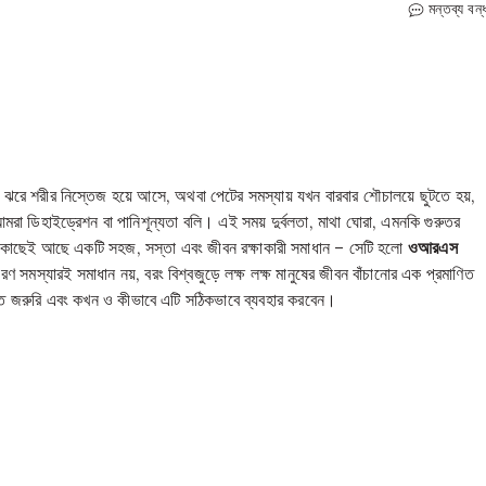
ORS
মন্তব্য বন্
কী?
কেন
খাবেন?
এর
কাজ
কি?
তে
রে শরীর নিস্তেজ হয়ে আসে, অথবা পেটের সমস্যায় যখন বারবার শৌচালয়ে ছুটতে হয়,
রা ডিহাইড্রেশন বা পানিশূন্যতা বলি। এই সময় দুর্বলতা, মাথা ঘোরা, এমনকি গুরুতর
র কাছেই আছে একটি সহজ, সস্তা এবং জীবন রক্ষাকারী সমাধান – সেটি হলো
ওআরএস
ণ সমস্যারই সমাধান নয়, বরং বিশ্বজুড়ে লক্ষ লক্ষ মানুষের জীবন বাঁচানোর এক প্রমাণিত
জরুরি এবং কখন ও কীভাবে এটি সঠিকভাবে ব্যবহার করবেন।