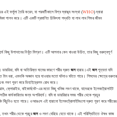
ফর্মুলা তৈরি করেন, যা পরবর্তীকালে বিশ্ব স্বাস্থ্য সংস্থা (
WHO
) দ্বারা
ভূমিকা পালন করে। এটি একটি প্রমাণিত চিকিৎসা পদ্ধতি যা লাখ লাখ শিশুর জীবন
্য কিছু উপাদানের নিখুঁত মিশ্রণ। এটি আপনার কেন খাওয়া উচিত, তার কিছু গুরুত্বপূর্ণ
ায়রিয়া, বমি বা অতিরিক্ত ঘামের কারণে শরীর দ্রুত
জল
হারায়।এই
জল
শূন্যতা যদি
শিতে টান ধরা, এমনকি অজ্ঞান হয়ে যাওয়ার মতো ঘটনাও ঘটতে পারে। শিশুদের ক্ষেত্রে গুরুত
বং লবণ পূরণ করে ডিহাইড্রেশন রোধ করে।
য়াম, ক্লোরাইড, বাইকার্বনেট-এর মতো কিছু খনিজ লবণ থাকে, যাদেরকে ইলেকট্রোলাইট
ক কার্যকারিতার জন্য অপরিহার্য। বমি বা ডায়রিয়ার সময় শরীর থেকে প্রচুর
এমনকি খিঁচুনিও হতে পারে। ওআরএস এই হারানো ইলেকট্রোলাইটগুলো দ্রুত পূরণ করে শরীরের
য়, তখন শরীর থেকে প্রচুর
জল
ও লবণ বেরিয়ে যেতে থাকে। এই পরিস্থিতিতে ঔষধ কাজ