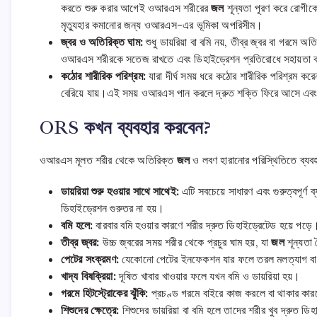
করতে শুরু করার আগেই ওআরএস শরীরের
জল
শূন্যতা পূরণ করে রোগীকে
মৃত্যুহার কমানোর জন্য ওআরএস-এর ভূমিকা অপরিসীম।
জ্বর ও অতিরিক্ত ঘাম:
শুধু ডায়রিয়া বা বমি নয়, তীব্র জ্বর বা গরমে 
ওআরএস শরীরকে সতেজ রাখতে এবং ডিহাইড্রেশন প্রতিরোধে সহায়তা
কঠোর শারীরিক পরিশ্রম:
যারা দীর্ঘ সময় ধরে কঠোর শারীরিক পরিশ্রম করে
বেরিয়ে যায়।এই সময় ওআরএস পান করলে দ্রুত শক্তি ফিরে আসে এবং
ORS কখন ব্যবহার করবেন?
ওআরএস মূলত শরীর থেকে অতিরিক্ত
জল
ও লবণ হারানোর পরিস্থিতিতে ব্যবহ
ডায়রিয়া শুরু হওয়ার সাথে সাথেই:
এটি সবচেয়ে সাধারণ এবং গুরুত্বপূর্ণ
ডিহাইড্রেশন গুরুতর না হয়।
বমি হলে:
বারবার বমি হওয়ার কারণে শরীর দ্রুত ডিহাইড্রেটেড হয়ে 
তীব্র জ্বর:
উচ্চ জ্বরের সময় শরীর থেকে প্রচুর ঘাম হয়, যা
জল
শূন্যতা
পেটের সংক্রমণ:
যেকোনো পেটের ইনফেকশন যার ফলে তরল মলত্যাগ বা 
খাদ্য বিষক্রিয়া:
দূষিত খাবার খাওয়ার ফলে যখন বমি ও ডায়রিয়া হয়।
গরমে হিটস্ট্রোকের ঝুঁকি:
প্রচণ্ড গরমে বাইরে কাজ করলে বা থাকার কারণ
শিশুদের ক্ষেত্রে:
শিশুদের ডায়রিয়া বা বমি হলে তাদের শরীর খুব দ্রুত ডি