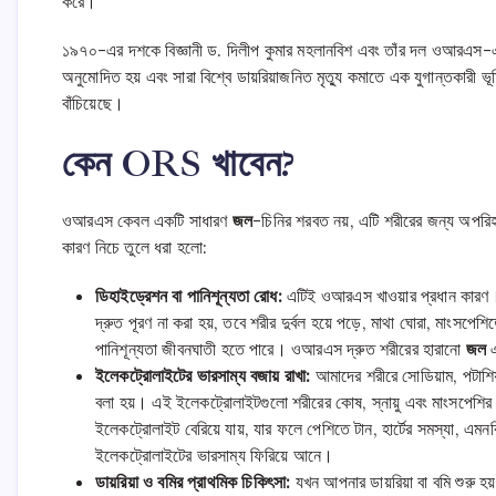
করে।
১৯৭০-এর দশকে বিজ্ঞানী ড. দিলীপ কুমার মহলানবিশ এবং তাঁর দল ওআরএস-এর এই 
অনুমোদিত হয় এবং সারা বিশ্বে ডায়রিয়াজনিত মৃত্যু কমাতে এক যুগান্তকারী 
বাঁচিয়েছে।
কেন ORS খাবেন?
ওআরএস কেবল একটি সাধারণ
জল
-চিনির শরবত নয়, এটি শরীরের জন্য অপরিহার
কারণ নিচে তুলে ধরা হলো:
ডিহাইড্রেশন বা পানিশূন্যতা রোধ:
এটিই ওআরএস খাওয়ার প্রধান কারণ। ড
দ্রুত পূরণ না করা হয়, তবে শরীর দুর্বল হয়ে পড়ে, মাথা ঘোরা, মাংসপে
পানিশূন্যতা জীবনঘাতী হতে পারে। ওআরএস দ্রুত শরীরের হারানো
জল
এ
ইলেকট্রোলাইটের ভারসাম্য বজায় রাখা:
আমাদের শরীরে সোডিয়াম, পটাশি
বলা হয়। এই ইলেকট্রোলাইটগুলো শরীরের কোষ, স্নায়ু এবং মাংসপেশির সঠি
ইলেকট্রোলাইট বেরিয়ে যায়, যার ফলে পেশিতে টান, হার্টের সমস্যা, 
ইলেকট্রোলাইটের ভারসাম্য ফিরিয়ে আনে।
ডায়রিয়া ও বমির প্রাথমিক চিকিৎসা:
যখন আপনার ডায়রিয়া বা বমি শুরু হ