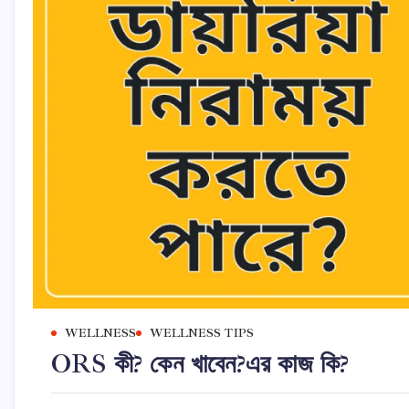
WELLNESS
WELLNESS TIPS
ORS কী? কেন খাবেন?এর কাজ কি?