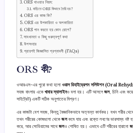
ORS খাওয়ার নিয়ম:
বাড়িতে ORS কিভাবে তৈরি হয়?
ORS এর কাজ কি?
ORS এর উপকারিতা ও অপকারিতা
ORS পান করতে হয় কোন রোগে?
সাবধানতা ও কিছু গুরুত্বপূর্ণ কথা
উপসংহার
প্রায়শই জিজ্ঞাসিত প্রশ্নাবলী (FAQs)
ORS কী?
ওআরএস-এর পুরো কথা হলো
ওরাল রিহাইড্রেশন সলিউশন (Oral Reh
সহজ বাংলায় একে
খাবার স্যালাইন
ও বলা হয়। এটি আসলে
জল
, চিনি এবং কয়
সাইট্রেট) একটি সঠিক অনুপাতের মিশ্রণ।
এর কাজটা বেশ সহজ, কিন্তু বৈজ্ঞানিকভাবে অত্যন্ত কার্যকর। যখন শরীর থে
তখন শরীরের কোষগুলো থেকে
জল
কমে যায় এবং রক্তে লবণের ভারসাম্য নষ্ট হ
করে, আর সোডিয়ামের সাথে
জল
ও শোষিত হয়। এভাবে এটি শরীরের হারানো
জ