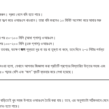
করুন। দ্রুত খেলে বমি হতে পারে।
 অল্প অল্প করে ওআরএস খাওয়ান। তারা বমি করলেও ১০ মিনিট অপেক্ষা করে আবার শুরু
বমির পর ৫০-১০০ মিলি (আধা গ্লাস) ওআরএস।
মির পর ১০০-২০০ মিলি (এক গ্লাস) ওআরএস।
 ততবার, যতক্ষণ
জল
শূন্যতা দূর না হয় বা তৃষ্ণা না কমে, তবে দিনে ২-৩ লিটার পর্যন্ত
ওয়া হলো, যেখানে আপনার জিজ্ঞাসা করা প্রতিটি প্রশ্নের বিস্তারিত উত্তর সহজ এবং
 ৮৫০ শব্দের বেশি এবং “জল” শব্দটি ব্যবহার করে লেখা হয়েছে।
াড়িতেই খুব সহজ উপায়ে ওআরএস তৈরি করা যায়। তবে, এর অনুপাতটা সঠিকভাবে মেনে
কারণও হতে পারে।