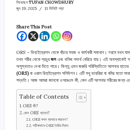
লিখেছেন
TUFAN CHOWDHURY
জুন 19, 2025
11 মিনিটে পড়া
Share This Post
ORS – ডিহাইড্রেশন থেকে বাঁচার সহজ ও কার্যকরী সমাধান। গরমে যখন ঘাম ঝ
তখন শরীর থেকে প্রচুর
জল
এবং খনিজ পদার্থ বেরিয়ে যায়। এই অবস্থাকেই আম
অসুস্থতাও দেখা দিতে পারে। কিন্তু এমন জরুরি পরিস্থিতিতে আপনার হাতে
(ORS)
বা ওরাল রিহাইড্রেশন সলিউশন। এটি শুধু ডায়রিয়া বা বমির মতো সাধার
পদ্ধতি। আজ আমরা জানবো ওআরএস কী, কেন এটি আপনার শরীরের জন্য এত 
Table of Contents
ORS কী?
কেন ORS খাবেন?
ORS কখন ব্যবহার করবেন?
সঠিকভাবে ORS তৈরির নিয়ম: