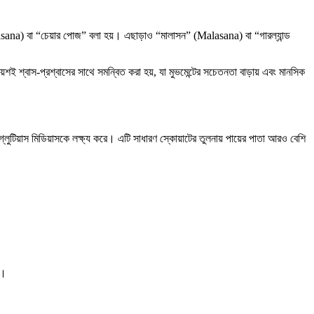
atasana) বা “চেয়ার পোজ” বলা হয়। এছাড়াও “মালাসন” (Malasana) বা “গারল্যান্ড
শই শ্বাস-প্রশ্বাসের সাথে সমন্বিত করা হয়, যা মুভমেন্টের সচেতনতা বাড়ায় এবং মানসিক
টিয়াস মিডিয়াসকে লক্ষ্য করে। এটি সাধারণ স্কোয়াটের তুলনায় পায়ের পাতা আরও বেশি
ে।