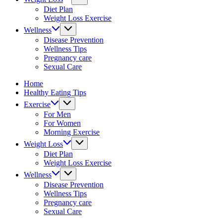
fitness
Diet Plan
tips.
Weight Loss Exercise
Wellness
Disease Prevention
Wellness Tips
Pregnancy care
Sexual Care
Home
Healthy Eating Tips
Exercise
For Men
For Women
Morning Exercise
Weight Loss
Diet Plan
Weight Loss Exercise
Wellness
Disease Prevention
Wellness Tips
Pregnancy care
Sexual Care