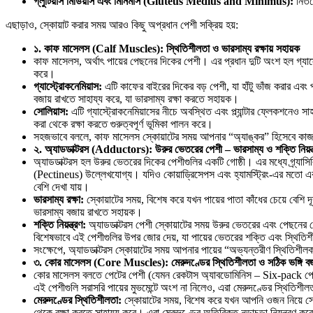
গ্লুটিয়াস মিডিয়াস এবং মিনিমাস (Gluteus Medius and Minimus):
নিতম
এছাড়াও, স্কোয়াট করার সময় আরও কিছু অপ্রধান পেশী সক্রিয় হয়:
১. কাফ মাসেলস (Calf Muscles): স্থিতিশীলতা ও ভারসাম্য রক্ষায় সহায়ক
কাফ মাসেলস, অর্থাৎ পায়ের পেছনের দিকের পেশী। এর প্রধান দুটি অংশ হল গ্যাস্
করে।
গ্যাস্ট্রোকনেমিয়াস:
এটি কাফের বাইরের দিকের বড় পেশী, যা হাঁটু ভাঁজ করার এবং 
বজায় রাখতে সাহায্য করে, যা ভারসাম্য রক্ষা করতে সহায়ক।
সোলিয়াস:
এটি গ্যাস্ট্রোকনেমিয়াসের নীচে অবস্থিত এবং প্ল্যান্টার ফ্লেকশনেও 
করা থেকে রক্ষা করতে গুরুত্বপূর্ণ ভূমিকা পালন করে।
সহজভাবে বললে, কাফ মাসেলস স্কোয়াটের সময় আপনার “অ্যাঙ্কর” হিসেবে কাজ করে
২. অ্যাডডাক্টরস (Adductors): উরুর ভেতরের পেশী – ভারসাম্য ও শক্তি নিয়ন্ত
অ্যাডডাক্টরস হল উরুর ভেতরের দিকের পেশীগুলির একটি গোষ্ঠী। এর মধ্যে গ্র্
(Pectineus) উল্লেখযোগ্য। যদিও কোয়াড্রিসেপস এবং হ্যামস্ট্রিং-এর মতো এরা স্ক
বেশি দেখা যায়।
ভারসাম্য রক্ষা:
স্কোয়াটের সময়, বিশেষ করে যখন পায়ের পাতা কাঁধের চেয়ে বেশি
ভারসাম্য বজায় রাখতে সহায়ক।
শক্তি নিয়ন্ত্রণ:
অ্যাডডাক্টরস পেশী স্কোয়াটের সময় উরুর ভেতরের এবং পেছনের প
বিশেষভাবে এই পেশীগুলির উপর জোর দেয়, যা পায়ের ভেতরের শক্তি এবং স্থিতিশ
সংক্ষেপে, অ্যাডডাক্টরস স্কোয়াটের সময় আপনার পায়ের “অভ্যন্তরীণ স্থিতিশীল
৩. কোর মাসেলস (Core Muscles): মেরুদণ্ডের স্থিতিশীলতা ও সঠিক ভঙ্গি বজা
কোর মাসেলস বলতে পেটের পেশী (যেমন রেকটাস অ্যাবডোমিনিস – Six-pack পেশী, 
এই পেশীগুলি সরাসরি পায়ের মুভমেন্টে অংশ না নিলেও, এরা মেরুদণ্ডের স্থিতিশীলত
মেরুদণ্ডের স্থিতিশীলতা:
স্কোয়াটের সময়, বিশেষ করে যখন আপনি ওজন নিয়ে স
থেকে রক্ষা করতে সাহায্য করে। এরা মেরুদণ্ডের অতিরিক্ত নড়াচড়া নিয়ন্ত্রণ ক