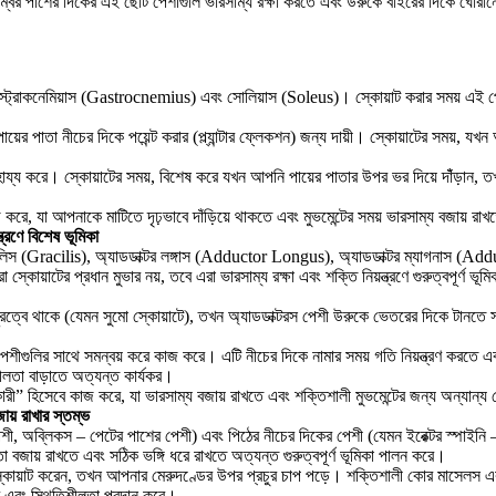
্বের পাশের দিকের এই ছোট পেশীগুলি ভারসাম্য রক্ষা করতে এবং উরুকে বাইরের দিকে ঘোরান
ট্রোকনেমিয়াস (Gastrocnemius) এবং সোলিয়াস (Soleus)। স্কোয়াট করার সময় এই পেশীগুলি
পায়ের পাতা নীচের দিকে পয়েন্ট করার (প্ল্যান্টার ফ্লেকশন) জন্য দায়ী। স্কোয়াটের সময
সাহায্য করে। স্কোয়াটের সময়, বিশেষ করে যখন আপনি পায়ের পাতার উপর ভর দিয়ে দাঁঁড়ান
, যা আপনাকে মাটিতে দৃঢ়ভাবে দাঁড়িয়ে থাকতে এবং মুভমেন্টের সময় ভারসাম্য বজায় রাখ
্রণে বিশেষ ভূমিকা
যাসিলিস (Gracilis), অ্যাডডাক্টর লঙ্গাস (Adductor Longus), অ্যাডডাক্টর ম্যাগনাস (
োয়াটের প্রধান মুভার নয়, তবে এরা ভারসাম্য রক্ষা এবং শক্তি নিয়ন্ত্রণে গুরুত্বপূর্ণ ভূ
 দূরত্বে থাকে (যেমন সুমো স্কোয়াটে), তখন অ্যাডডাক্টরস পেশী উরুকে ভেতরের দিকে টানতে
েশীগুলির সাথে সমন্বয় করে কাজ করে। এটি নীচের দিকে নামার সময় গতি নিয়ন্ত্রণ করতে
ীলতা বাড়াতে অত্যন্ত কার্যকর।
কারী” হিসেবে কাজ করে, যা ভারসাম্য বজায় রাখতে এবং শক্তিশালী মুভমেন্টের জন্য অন্যান
য় রাখার স্তম্ভ
অব্লিকস – পেটের পাশের পেশী) এবং পিঠের নীচের দিকের পেশী (যেমন ইরেক্টর স্পাইনি – 
া বজায় রাখতে এবং সঠিক ভঙ্গি ধরে রাখতে অত্যন্ত গুরুত্বপূর্ণ ভূমিকা পালন করে।
্কোয়াট করেন, তখন আপনার মেরুদণ্ডের উপর প্রচুর চাপ পড়ে। শক্তিশালী কোর মাসেলস 
রে এবং স্থিতিশীলতা প্রদান করে।