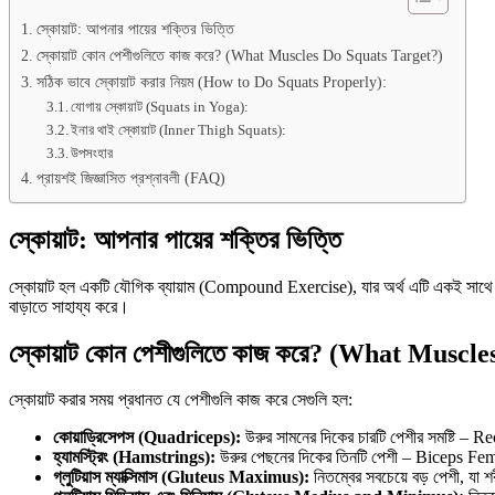
স্কোয়াট: আপনার পায়ের শক্তির ভিত্তি
স্কোয়াট কোন পেশীগুলিতে কাজ করে? (What Muscles Do Squats Target?)
সঠিক ভাবে স্কোয়াট করার নিয়ম (How to Do Squats Properly):
যোগায় স্কোয়াট (Squats in Yoga):
ইনার থাই স্কোয়াট (Inner Thigh Squats):
উপসংহার
প্রায়শই জিজ্ঞাসিত প্রশ্নাবলী (FAQ)
স্কোয়াট: আপনার পায়ের শক্তির ভিত্তি
স্কোয়াট হল একটি যৌগিক ব্যায়াম (Compound Exercise), যার অর্থ এটি একই সাথে একা
বাড়াতে সাহায্য করে।
স্কোয়াট কোন পেশীগুলিতে কাজ করে? (What Muscl
স্কোয়াট করার সময় প্রধানত যে পেশীগুলি কাজ করে সেগুলি হল:
কোয়াড্রিসেপস (Quadriceps):
উরুর সামনের দিকের চারটি পেশীর সমষ্টি – 
হ্যামস্ট্রিং (Hamstrings):
উরুর পেছনের দিকের তিনটি পেশী – Biceps Fem
গ্লুটিয়াস ম্যাক্সিমাস (Gluteus Maximus):
নিতম্বের সবচেয়ে বড় পেশী, যা