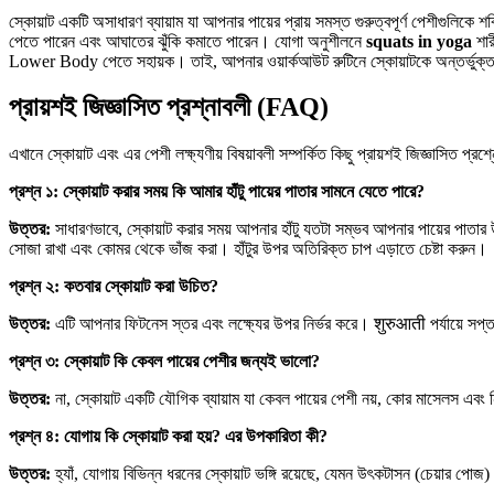
স্কোয়াট একটি অসাধারণ ব্যায়াম যা আপনার পায়ের প্রায় সমস্ত গুরুত্বপূর্ণ পেশীগুলিক
পেতে পারেন এবং আঘাতের ঝুঁকি কমাতে পারেন। যোগা অনুশীলনে
squats in yoga
শার
Lower Body পেতে সহায়ক। তাই, আপনার ওয়ার্কআউট রুটিনে স্কোয়াটকে অন্তর্ভুক্ত 
প্রায়শই জিজ্ঞাসিত প্রশ্নাবলী (FAQ)
এখানে স্কোয়াট এবং এর পেশী লক্ষ্যণীয় বিষয়াবলী সম্পর্কিত কিছু প্রায়শই জিজ্ঞাসিত প্র
প্রশ্ন ১: স্কোয়াট করার সময় কি আমার হাঁটু পায়ের পাতার সামনে যেতে পারে?
উত্তর:
সাধারণভাবে, স্কোয়াট করার সময় আপনার হাঁটু যতটা সম্ভব আপনার পায়ের পাতার উপ
সোজা রাখা এবং কোমর থেকে ভাঁজ করা। হাঁটুর উপর অতিরিক্ত চাপ এড়াতে চেষ্টা করুন।
প্রশ্ন ২: কতবার স্কোয়াট করা উচিত?
উত্তর:
এটি আপনার ফিটনেস স্তর এবং লক্ষ্যের উপর নির্ভর করে। शुरुआती পর্যায়ে সপ্তাহ
প্রশ্ন ৩: স্কোয়াট কি কেবল পায়ের পেশীর জন্যই ভালো?
উত্তর:
না, স্কোয়াট একটি যৌগিক ব্যায়াম যা কেবল পায়ের পেশী নয়, কোর মাসেলস এবং
প্রশ্ন ৪: যোগায় কি স্কোয়াট করা হয়? এর উপকারিতা কী?
উত্তর:
হ্যাঁ, যোগায় বিভিন্ন ধরনের স্কোয়াট ভঙ্গি রয়েছে, যেমন উৎকটাসন (চেয়ার পো