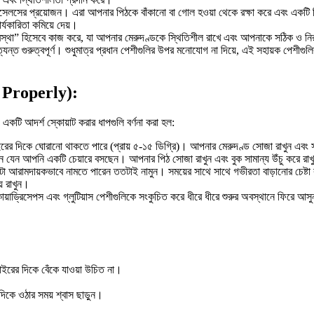
মাসেলসের প্রয়োজন। এরা আপনার পিঠকে বাঁকানো বা গোল হওয়া থেকে রক্ষা করে এবং একটি নি
র্যকারিতা কমিয়ে দেয়।
বস্থা” হিসেবে কাজ করে, যা আপনার মেরুদণ্ডকে স্থিতিশীল রাখে এবং আপনাকে সঠিক ও নিরা
্যন্ত গুরুত্বপূর্ণ। শুধুমাত্র প্রধান পেশীগুলির উপর মনোযোগ না দিয়ে, এই সহায়ক পেশীগু
s Properly):
 একটি আদর্শ স্কোয়াট করার ধাপগুলি বর্ণনা করা হল:
 বাইরের দিকে ঘোরানো থাকতে পারে (প্রায় ৫-১৫ ডিগ্রি)। আপনার মেরুদণ্ড সোজা রাখুন এব
েন আপনি একটি চেয়ারে বসছেন। আপনার পিঠ সোজা রাখুন এবং বুক সামান্য উঁচু করে রাখুন।
 আরামদায়কভাবে নামতে পারেন ততটাই নামুন। সময়ের সাথে সাথে গভীরতা বাড়ানোর চেষ্ট
় রাখুন।
়াড্রিসেপস এবং গ্লুটিয়াস পেশীগুলিকে সংকুচিত করে ধীরে ধীরে শুরুর অবস্থানে ফিরে 
বাইরের দিকে বেঁকে যাওয়া উচিত না।
দিকে ওঠার সময় শ্বাস ছাড়ুন।