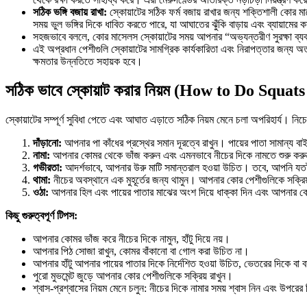
সঠিক ভঙ্গি বজায় রাখা:
স্কোয়াটের সঠিক ফর্ম বজায় রাখার জন্য শক্তিশালী কোর 
সময় ভুল ভঙ্গির দিকে ধাবিত করতে পারে, যা আঘাতের ঝুঁকি বাড়ায় এবং ব্যায়ামের কা
সহজভাবে বললে, কোর মাসেলস স্কোয়াটের সময় আপনার “অভ্যন্তরীণ সুরক্ষা ব্য
এই অপ্রধান পেশীগুলি স্কোয়াটের সামগ্রিক কার্যকারিতা এবং নিরাপত্তার জন্য অত
ক্ষমতার উন্নতিতে সহায়ক হবে।
সঠিক ভাবে স্কোয়াট করার নিয়ম (How to Do Squat
স্কোয়াটের সম্পূর্ণ সুবিধা পেতে এবং আঘাত এড়াতে সঠিক নিয়ম মেনে চলা অপরিহার্য। নিচে
দাঁড়ানো:
আপনার পা কাঁধের প্রস্থের সমান দূরত্বে রাখুন। পায়ের পাতা সামান্য
নামা:
আপনার কোমর থেকে ভাঁজ করুন এবং এমনভাবে নীচের দিকে নামতে শুরু করুন য
গভীরতা:
আদর্শভাবে, আপনার উরু মাটি সমান্তরাল হওয়া উচিত। তবে, আপনি যতটা
থামা:
নীচের অবস্থানে এক মুহূর্তের জন্য থামুন। আপনার কোর পেশীগুলিকে সক্রিয
ওঠা:
আপনার হিল এবং পায়ের পাতার মাঝের অংশ দিয়ে ধাক্কা দিন এবং আপনার কোয
কিছু গুরুত্বপূর্ণ টিপস:
আপনার কোমর ভাঁজ করে নীচের দিকে নামুন, হাঁটু দিয়ে নয়।
আপনার পিঠ সোজা রাখুন, কোমর বাঁকানো বা গোল করা উচিত না।
আপনার হাঁটু আপনার পায়ের পাতার দিকে নির্দেশিত হওয়া উচিত, ভেতরের দিকে বা 
পুরো মুভমেন্ট জুড়ে আপনার কোর পেশীগুলিকে সক্রিয় রাখুন।
শ্বাস-প্রশ্বাসের নিয়ম মেনে চলুন: নীচের দিকে নামার সময় শ্বাস নিন এবং উপরের 