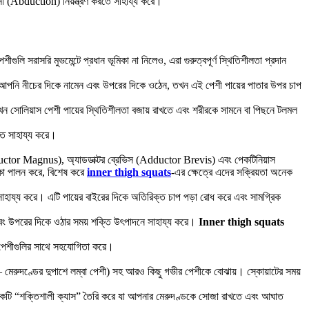
ো (Abduction) নিয়ন্ত্রণ করতে সাহায্য করে।
 সরাসরি মুভমেন্টে প্রধান ভূমিকা না নিলেও, এরা গুরুত্বপূর্ণ স্থিতিশীলতা প্রদান
়, যখন আপনি নীচের দিকে নামেন এবং উপরের দিকে ওঠেন, তখন এই পেশী পায়ের পাতার উপর চাপ
, তখন সোলিয়াস পেশী পায়ের স্থিতিশীলতা বজায় রাখতে এবং শরীরকে সামনে বা পিছনে টলমল
তে সাহায্য করে।
Adductor Magnus), অ্যাডডাক্টর ব্রেভিস (Adductor Brevis) এবং পেকটিনিয়াস
মিকা পালন করে, বিশেষ করে
inner thigh squats
-এর ক্ষেত্রে এদের সক্রিয়তা অনেক
 সাহায্য করে। এটি পায়ের বাইরের দিকে অতিরিক্ত চাপ পড়া রোধ করে এবং সামগ্রিক
 এবং উপরের দিকে ওঠার সময় শক্তি উৎপাদনে সাহায্য করে।
Inner thigh squats
্য পেশীগুলির সাথে সহযোগিতা করে।
মেরুদণ্ডের দুপাশে লম্বা পেশী) সহ আরও কিছু গভীর পেশীকে বোঝায়। স্কোয়াটের সময়
একটি “শক্তিশালী ক্যাস” তৈরি করে যা আপনার মেরুদণ্ডকে সোজা রাখতে এবং আঘাত