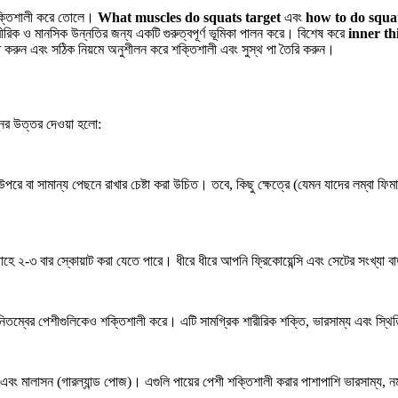
ে শক্তিশালী করে তোলে।
What muscles do squats target
এবং
how to do squa
ীরিক ও মানসিক উন্নতির জন্য একটি গুরুত্বপূর্ণ ভূমিকা পালন করে। বিশেষ করে
inner th
করুন এবং সঠিক নিয়মে অনুশীলন করে শক্তিশালী এবং সুস্থ পা তৈরি করুন।
শ্নের উত্তর দেওয়া হলো:
রে বা সামান্য পেছনে রাখার চেষ্টা করা উচিত। তবে, কিছু ক্ষেত্রে (যেমন যাদের লম্বা ফিমা
ে ২-৩ বার স্কোয়াট করা যেতে পারে। ধীরে ধীরে আপনি ফ্রিকোয়েন্সি এবং সেটের সংখ্যা বাড়
 নিতম্বের পেশীগুলিকেও শক্তিশালী করে। এটি সামগ্রিক শারীরিক শক্তি, ভারসাম্য এবং স্থি
জ) এবং মালাসন (গারল্যান্ড পোজ)। এগুলি পায়ের পেশী শক্তিশালী করার পাশাপাশি ভারসাম্য,