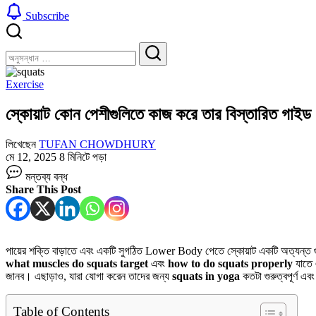
Subscribe
বন্ধ
খুঁজুন
করুন
খুঁজুন
Exercise
স্কোয়াট কোন পেশীগুলিতে কাজ করে তার বিস্তারিত গাইড
লিখেছেন
TUFAN CHOWDHURY
মে 12, 2025
8 মিনিটে পড়া
স্কোয়াট
মন্তব্য বন্ধ
কোন
Share This Post
পেশীগুলিতে
কাজ
করে
তার
বিস্তারিত
পায়ের শক্তি বাড়াতে এবং একটি সুগঠিত Lower Body পেতে স্কোয়াট একটি অত্যন্ত গুরুত
গাইড
what muscles do squats target
এবং
how to do squats properly
যাতে এ
তে
জানব। এছাড়াও, যারা যোগা করেন তাদের জন্য
squats in yoga
কতটা গুরুত্বপূর্ণ এব
Table of Contents