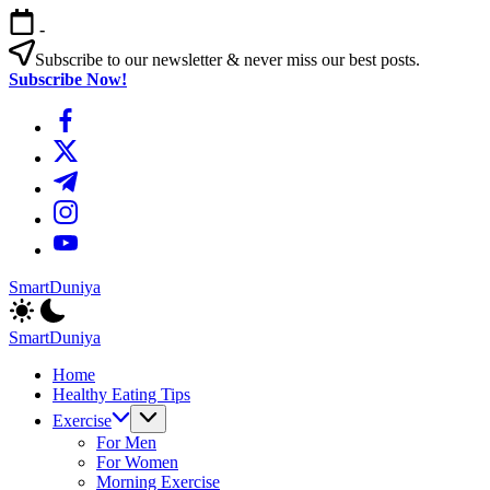
এড়িয়ে
-
লেখায়
যান
Subscribe to our newsletter & never miss our best posts.
Subscribe Now!
https://www.facebook.com/
https://twitter.com/
https://t.me/
https://www.instagram.com/
https://youtube.com/
SmartDuniya
Be
Smart
SmartDuniya
&
Be
Happy
Home
Smart
Life
Healthy Eating Tips
&
with
Happy
Exercise
health
Life
For Men
&
with
For Women
fitness
health
Morning Exercise
tips.