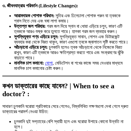
৩. জীবনযাত্রায় পরিবর্তন (Lifestyle Changes):
আরামদায়ক পোশাক পরিধান:
সুতির এবং ঢিলেঢালা পোশাক পরুন যা ত্বককে
শ্বাস নিতে দেয় এবং ঘষা লাগা কমায়।
উত্তপ্ত জল পরিহার:
গরম জল দিয়ে স্নান বা ধোয়া এড়িয়ে চলুন, কারণ এটি
ত্বককে আরও শুষ্ক করে তুলতে পারে। হালকা গরম জল ব্যবহার করুন।
সুগন্ধিযুক্ত পণ্য এড়িয়ে চলুন:
সুগন্ধিযুক্ত সাবান, লোশন এবং ডিটারজেন্ট
ব্যবহার করা থেকে বিরত থাকুন, কারণ এগুলো ত্বকে জ্বালাতন সৃষ্টি করতে পারে।
আঁচড়ানো এড়িয়ে চলুন:
চুলকানি হলেও ত্বক আঁচড়ানো থেকে নিজেকে বিরত
রাখুন, কারণ এটি ত্বককে আরও ক্ষতিগ্রস্ত করতে পারে এবং সংক্রমণের ঝুঁকি
বাড়াতে পারে।
মানসিক চাপ কমানো:
যোগা
, মেডিটেশন বা শখের কাজে সময় দেওয়ার মাধ্যমে
মানসিক চাপ কমানোর চেষ্টা করুন।
কখন ডাক্তারের কাছে যাবেন? | When to see a
doctor? :
সাধারণ চুলকানি ঘরোয়া প্রতিকারে সেরে গেলেও, নিম্নলিখিত লক্ষণগুলো দেখা গেলে দ্রুত
ডাক্তারের পরামর্শ নেওয়া উচিত:
চুলকানি দুই সপ্তাহের বেশি স্থায়ী হলে এবং ঘরোয়া উপায়ে কোনো উন্নতি না
হলে।