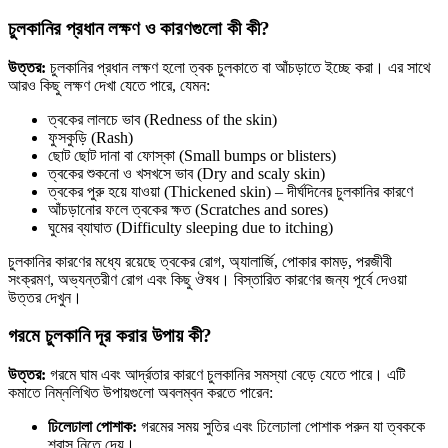
চুলকানির প্রধান লক্ষণ ও কারণগুলো কী কী?
উত্তর:
চুলকানির প্রধান লক্ষণ হলো ত্বক চুলকাতে বা আঁচড়াতে ইচ্ছে করা। এর সাথে
আরও কিছু লক্ষণ দেখা যেতে পারে, যেমন:
ত্বকের লালচে ভাব (Redness of the skin)
ফুসকুড়ি (Rash)
ছোট ছোট দানা বা ফোস্কা (Small bumps or blisters)
ত্বকের শুকনো ও খসখসে ভাব (Dry and scaly skin)
ত্বকের পুরু হয়ে যাওয়া (Thickened skin) – দীর্ঘদিনের চুলকানির কারণে
আঁচড়ানোর ফলে ত্বকের ক্ষত (Scratches and sores)
ঘুমের ব্যাঘাত (Difficulty sleeping due to itching)
চুলকানির কারণের মধ্যে রয়েছে ত্বকের রোগ, অ্যালার্জি, পোকার কামড়, পরজীবী
সংক্রমণ, অভ্যন্তরীণ রোগ এবং কিছু ঔষধ। বিস্তারিত কারণের জন্য পূর্বে দেওয়া
উত্তর দেখুন।
গরমে চুলকানি দূর করার উপায় কী?
উত্তর:
গরমে ঘাম এবং আর্দ্রতার কারণে চুলকানির সমস্যা বেড়ে যেতে পারে। এটি
কমাতে নিম্নলিখিত উপায়গুলো অবলম্বন করতে পারেন:
ঢিলেঢালা পোশাক:
গরমের সময় সুতির এবং ঢিলেঢালা পোশাক পরুন যা ত্বককে
শ্বাস নিতে দেয়।