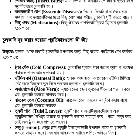
পোকার কামড় (Insect Bites):
মশা, পিঁপড়া বা অন্যান্য পোকার কামড়ের ফলে
স্থানীয়ভাবে চুলকানি হয়।
অভ্যন্তরীণ রোগ (Systemic Diseases):
লিভার, কিডনি বা থাইরয়েডের
সমস্যা এবং ডায়াবেটিসের মতো কিছু রোগ সারা শরীরে চুলকানি সৃষ্টি করতে পারে।
কিছু ঔষধ (Medications):
কিছু ঔষধের পার্শ্বপ্রতিক্রিয়া হিসেবে চুলকানি
হতে পারে।
চুলকানি দূর করার ঘরোয়া প্রতিকারগুলো কী কী?
উত্তর:
হালকা থেকে মাঝারি চুলকানির উপশমের জন্য কিছু ঘরোয়া প্রতিকার বেশ কার্যকর
হতে পারে:
ঠান্ডা সেঁক (Cold Compress):
চুলকানির স্থানে ঠান্ডা জলের ব্যাগ বা বরফের
প্যাক লাগালে আরাম পাওয়া যায়।
ওটমিল বাথ (Oatmeal Bath):
হালকা গরম জলে কলয়েডাল ওটমিল মিশিয়ে
সেই জলে কিছুক্ষণ ডুব দিলে ত্বকের জ্বালা ও চুলকানি কমে।
অ্যালোভেরা (Aloe Vera):
অ্যালোভেরা জেল ত্বকের শীতলতা প্রদান করে
এবং চুলকানি কমাতে সাহায্য করে।
নারকেল তেল (Coconut Oil):
নারকেল তেল ত্বকের আর্দ্রতা বজায় রাখে
এবং চুলকানি কমাতে সহায়ক।
তুলসী পাতা (Tulsi Leaves):
তুলসী পাতায় অ্যান্টিব্যাকটেরিয়াল এবং
অ্যান্টিফাঙ্গাল বৈশিষ্ট্য রয়েছে যা চুলকানি কমাতে সাহায্য করে। পাতা সেদ্ধ করে
সেই জল ঠান্ডা করে লাগাতে পারেন।
লেবু (Lemon):
লেবুর রসে অ্যান্টি-ইনফ্লেমেটরি উপাদান থাকে যা চুলকানি
কমাতে সাহায্য করে। সরাসরি আক্রান্ত স্থানে লাগিয়ে শুকিয়ে নিন।