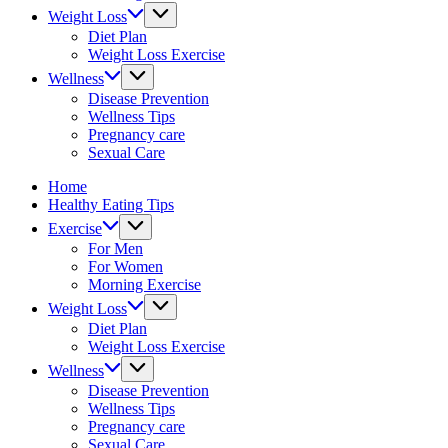
&
Weight Loss
fitness
Diet Plan
tips.
Weight Loss Exercise
Wellness
Disease Prevention
Wellness Tips
Pregnancy care
Sexual Care
Home
Healthy Eating Tips
Exercise
For Men
For Women
Morning Exercise
Weight Loss
Diet Plan
Weight Loss Exercise
Wellness
Disease Prevention
Wellness Tips
Pregnancy care
Sexual Care