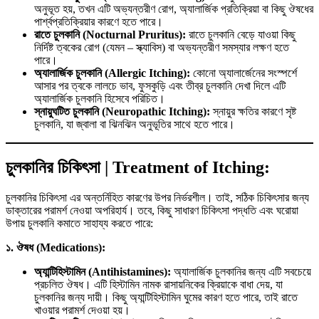
অনুভূত হয়, তখন এটি অভ্যন্তরীণ রোগ, অ্যালার্জিক প্রতিক্রিয়া বা কিছু ঔষধের
পার্শ্বপ্রতিক্রিয়ার কারণে হতে পারে।
রাতে চুলকানি (Nocturnal Pruritus):
রাতে চুলকানি বেড়ে যাওয়া কিছু
নির্দিষ্ট ত্বকের রোগ (যেমন – স্ক্যাবিস) বা অভ্যন্তরীণ সমস্যার লক্ষণ হতে
পারে।
অ্যালার্জিক চুলকানি (Allergic Itching):
কোনো অ্যালার্জেনের সংস্পর্শে
আসার পর ত্বকে লালচে ভাব, ফুসকুড়ি এবং তীব্র চুলকানি দেখা দিলে এটি
অ্যালার্জিক চুলকানি হিসেবে পরিচিত।
স্নায়ুঘটিত চুলকানি (Neuropathic Itching):
স্নায়ুর ক্ষতির কারণে সৃষ্ট
চুলকানি, যা জ্বালা বা ঝিনঝিন অনুভূতির সাথে হতে পারে।
চুলকানির চিকিৎসা | Treatment of Itching:
চুলকানির চিকিৎসা এর অন্তর্নিহিত কারণের উপর নির্ভরশীল। তাই, সঠিক চিকিৎসার জন্য
ডাক্তারের পরামর্শ নেওয়া অপরিহার্য। তবে, কিছু সাধারণ চিকিৎসা পদ্ধতি এবং ঘরোয়া
উপায় চুলকানি কমাতে সাহায্য করতে পারে:
১. ঔষধ (Medications):
অ্যান্টিহিস্টামিন (Antihistamines):
অ্যালার্জিক চুলকানির জন্য এটি সবচেয়ে
প্রচলিত ঔষধ। এটি হিস্টামিন নামক রাসায়নিকের ক্রিয়াকে বাধা দেয়, যা
চুলকানির জন্য দায়ী। কিছু অ্যান্টিহিস্টামিন ঘুমের কারণ হতে পারে, তাই রাতে
খাওয়ার পরামর্শ দেওয়া হয়।