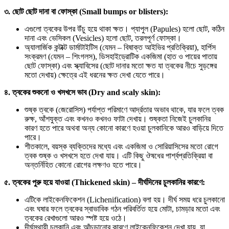
৩. ছোট ছোট দানা বা ফোস্কা (Small bumps or blisters):
এগুলো ত্বকের উপর উঁচু হয়ে থাকা ক্ষত। প্যাপুল (Papules) হলো ছোট, কঠিন
দানা এবং ভেসিকল (Vesicles) হলো ছোট, তরলপূর্ণ ফোস্কা।
অ্যালার্জিক কন্টাক্ট ডার্মাটাইটিস (যেমন – বিষাক্ত আইভির প্রতিক্রিয়া), হার্পিস
সংক্রমণ (যেমন – শিংগলস), ডিসহাইড্রোটিক একজিমা (হাত ও পায়ের পাতায়
ছোট ফোস্কা) এবং স্ক্যাবিসের (ছোট দানার মতো ক্ষত যা ত্বকের নীচে সুড়ঙ্গের
মতো দেখায়) ক্ষেত্রে এই ধরনের ক্ষত দেখা যেতে পারে।
৪. ত্বকের শুকনো ও খসখসে ভাব (Dry and scaly skin):
শুষ্ক ত্বকে (জেরোসিস) পর্যাপ্ত পরিমাণে আর্দ্রতার অভাব থাকে, যার ফলে ত্বক
রুক্ষ, আঁশযুক্ত এবং কখনও কখনও ফাটা দেখায়। শুষ্কতা নিজেই চুলকানির
কারণ হতে পারে অথবা অন্য কোনো কারণে হওয়া চুলকানিকে আরও বাড়িয়ে দিতে
পারে।
শীতকালে, বয়স্ক ব্যক্তিদের মধ্যে এবং একজিমা ও সোরিয়াসিসের মতো রোগে
ত্বক শুষ্ক ও খসখসে হতে দেখা যায়। এটি কিছু ঔষধের পার্শ্বপ্রতিক্রিয়া বা
অন্তর্নিহিত কোনো রোগের লক্ষণও হতে পারে।
৫. ত্বকের পুরু হয়ে যাওয়া (Thickened skin) – দীর্ঘদিনের চুলকানির কারণে:
এটিকে লাইকেনফিকেশন (Lichenification) বলা হয়। দীর্ঘ সময় ধরে চুলকানো
এবং ঘষার ফলে ত্বকের স্বাভাবিক গঠন পরিবর্তিত হয়ে মোটা, চামড়ার মতো এবং
ত্বকের রেখাগুলো আরও স্পষ্ট হয়ে ওঠে।
দীর্ঘস্থায়ী চুলকানি এবং আঁচড়ানোর কারণে লাইকেনফিকেশন দেখা যায়, যা