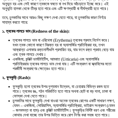
অনুভূত হয় এবং সেই কারণে ত্বককে ঘষতে বা নখ দিয়ে আঁচড়াতে ইচ্ছে করে। এই
অনুভূতি হালকা থেকে তীব্র হতে পারে এবং এটি ক্ষণস্থায়ী বা দীর্ঘস্থায়ী হতে পারে।
তবে, চুলকানির সাথে আরও কিছু লক্ষণ দেখা যেতে পারে, যা চুলকানির কারণ নির্ণয়ে
সাহায্য করতে পারে:
১. ত্বকের লালচে ভাব (Redness of the skin):
ত্বকের লালচে ভাব বা এরিথেমা (Erythema) ত্বকের প্রদাহ নির্দেশ করে।
যখন ত্বক কোনো কারণে বিরক্ত হয় বা অ্যালার্জির প্রতিক্রিয়া হয়, তখন
আক্রান্ত এলাকার রক্তনালীগুলি প্রসারিত হয়, যার ফলে রক্ত প্রবাহ বেড়ে যায়
এবং ত্বক লালচে দেখায়।
একজিমা, কন্টাক্ট ডার্মাটাইটিস, আমবাত (Urticaria) এবং অ্যালার্জির
প্রতিক্রিয়ায় ত্বকের লালচে ভাব দেখা যায়। এটি সংক্রমণ বা স্ক্যাবিসের মতো
পরজীবী সংক্রমণের ক্ষেত্রেও হতে পারে।
২. ফুসকুড়ি (Rash):
ফুসকুড়ি হলো ত্বকের উপর দৃশ্যমান উদ্ভেদ, যা চেহারায় বিভিন্ন রকম হতে
পারে। ত্বকের রঙ, গঠন পরিবর্তিত হতে পারে অথবা ছোট বা বড় দানা, চাকা বা
ফোস্কা দেখা যেতে পারে।
চুলকানির সাথে ফুসকুড়ি দেখা যাওয়া অনেক ত্বকের রোগের একটি সাধারণ লক্ষণ,
যেমন – একজিমা, সোরিয়াসিস, অ্যালার্জির প্রতিক্রিয়া, ভাইরাল সংক্রমণ (যেমন
– জলবসন্ত বা হাম) এবং কন্টাক্ট ডার্মাটাইটিস। ফুসকুড়ির নির্দিষ্ট ধরণ এবং শরীরের
কোথায় দেখা যাচ্ছে তার উপর ভিত্তি করে রোগ নির্ণয় করা সহজ হতে পারে।