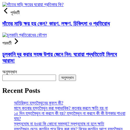
পূর্ববর্তী
দাঁতের মাড়ি ক্ষয় হয় কেন? কারণ, লক্ষণ, চিকিৎসা ও প্রতিরোধ
পরবর্তী
চুলকানি দূর করার সহজ উপায় জেনে নিন: ঘরোয়া পদ্ধতিতেই মিলবে
আরাম!
অনুসন্ধান
অনুসন্ধান
Recent Posts
অতিরিক্ত হস্তমৈথুনের কুফল কী?
মাসে কতবার হস্তমৈথুন করা স্বাভাবিক? কতবার করলে ক্ষতি হয় না
১৫ দিন হস্তমৈথুন না করলে কী হয়? হস্তমৈথুন না করলে কী কী উপকার পাওয়া
যায়?
স্বপ্নদোষ না হওয়া কি কোনো সমস্যা? স্বপ্নদোষ না হলে ক্ষতি
হস্তমৈথুন ছেড়ে কতদিন পরে বিয়ে করা যায়? বিয়ের কতদিন আগে হস্তমৈথুন