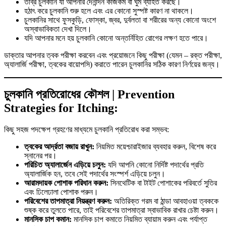
তীব্র চুলকানি যা আপনার দৈনন্দিন কাজকর্ম বা ঘুম ব্যাহত করছে।
হঠাৎ করে চুলকানি শুরু হলে এবং এর কোনো সুস্পষ্ট কারণ না থাকলে।
চুলকানির সাথে ফুসকুড়ি, ফোস্কা, জ্বর, দুর্বলতা বা শরীরের অন্য কোনো অংশে
অস্বাভাবিকতা দেখা দিলে।
যদি আপনার মনে হয় চুলকানি কোনো অন্তর্নিহিত রোগের লক্ষণ হতে পারে।
ডাক্তার আপনার ত্বক পরীক্ষা করবেন এবং প্রয়োজনে কিছু পরীক্ষা (যেমন – রক্ত পরীক্ষা,
অ্যালার্জি পরীক্ষা, ত্বকের বায়োপসি) করাতে পারেন চুলকানির সঠিক কারণ নির্ণয়ের জন্য।
চুলকানি প্রতিরোধের কৌশল | Prevention
Strategies for Itching:
কিছু সহজ পদক্ষেপ গ্রহণের মাধ্যমে চুলকানি প্রতিরোধ করা সম্ভব:
ত্বকের আর্দ্রতা বজায় রাখুন:
নিয়মিত ময়েশ্চারাইজার ব্যবহার করুন, বিশেষ করে
স্নানের পর।
পরিচিত অ্যালার্জেন এড়িয়ে চলুন:
যদি আপনি কোনো নির্দিষ্ট পদার্থের প্রতি
অ্যালার্জিক হন, তবে সেই পদার্থের সংস্পর্শ এড়িয়ে চলুন।
আরামদায়ক পোশাক পরিধান করুন:
সিনথেটিক বা টাইট পোশাকের পরিবর্তে সুতির
এবং ঢিলেঢালা পোশাক পরুন।
পরিবেশের তাপমাত্রা নিয়ন্ত্রণ করুন:
অতিরিক্ত গরম বা ঠান্ডা আবহাওয়া ত্বককে
শুষ্ক করে তুলতে পারে, তাই পরিবেশের তাপমাত্রা স্বাভাবিক রাখার চেষ্টা করুন।
মানসিক চাপ কমান:
মানসিক চাপ কমাতে নিয়মিত ব্যায়াম করুন এবং পর্যাপ্ত