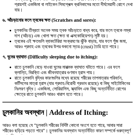
প্রায়শই একজিমা বা লাইকেন সিমপ্লেক্স ক্রনিকাসের মতো দীর্ঘমেয়াদী রোগে দেখা
যায়।
৬. আঁচড়ানোর ফলে ত্বকের ক্ষত (Scratches and sores):
চুলকানির তীব্রতা অনেক সময় ত্বক আঁচড়াতে বাধ্য করে, যার ফলে ত্বকে লম্বা
দাগ (আঁচড়) এবং খোলা ক্ষত (ক্ষত বা এক্সকোরিয়েশন) সৃষ্টি হয়।
ত্বকের এই ক্ষতগুলি ব্যাকটেরিয়া সংক্রমণের ঝুঁকি বাড়ায়, যার ফলে পুঁজ জমা,
আরও প্রদাহ এবং ত্বকের উপর শুকনো স্তর (crust) তৈরি হতে পারে।
৭. ঘুমের ব্যাঘাত (Difficulty sleeping due to itching):
রাতে চুলকানি বেড়ে যাওয়া ঘুমের মারাত্মক ব্যাঘাত ঘটাতে পারে। এর ফলে
ক্লান্তি, বিরক্তি এবং জীবনযাত্রার গুণমান হ্রাস পায়।
রাতে চুলকানি বৃদ্ধির কারণগুলির মধ্যে রয়েছে শরীরের তাপমাত্রার পরিবর্তন,
কর্টিসলের মাত্রা হ্রাস (যার প্রদাহ-বিরোধী প্রভাব রয়েছে) বা কিছু সাইটোকিনের
নিঃসরণ বৃদ্ধি। একজিমা, সোরিয়াসিস, স্ক্যাবিস এবং কিছু অন্তর্নিহিত রোগের
ক্ষেত্রে রাতে চুলকানি আরও খারাপ হতে পারে।
চুলকানির অবস্থান | Address of Itching:
আরও বলা হয়েছে যে “চুলকানি শরীরের নির্দিষ্ট কোনো অংশে হতে পারে, আবার সারা
শরীরেও ছড়িয়ে পড়তে পারে”। চুলকানির অবস্থান অন্তর্নিহিত কারণ সম্পর্কে গুরুত্বপূর্ণ