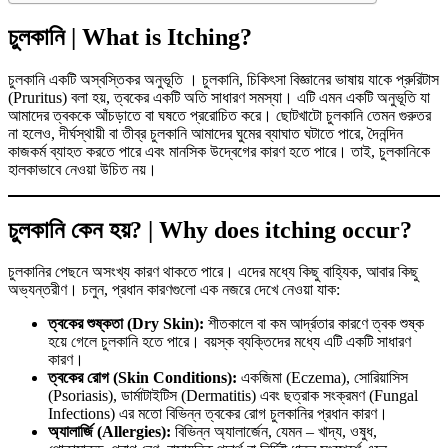
চুলকানি | What is Itching?
চুলকানি একটি অস্বস্তিকর অনুভূতি । চুলকানি, চিকিৎসা বিজ্ঞানের ভাষায় যাকে প্রুরিটাস
(Pruritus) বলা হয়, ত্বকের একটি অতি সাধারণ সমস্যা। এটি এমন একটি অনুভূতি যা
আমাদের ত্বককে আঁচড়াতে বা ঘষতে প্ররোচিত করে। ছোটখাটো চুলকানি তেমন গুরুতর
না হলেও, দীর্ঘস্থায়ী বা তীব্র চুলকানি আমাদের ঘুমের ব্যাঘাত ঘটাতে পারে, দৈনন্দিন
কাজকর্ম ব্যাহত করতে পারে এবং মানসিক উদ্বেগের কারণ হতে পারে। তাই, চুলকানিকে
হালকাভাবে নেওয়া উচিত নয়।
চুলকানি কেন হয়? | Why does itching occur?
চুলকানির পেছনে অসংখ্য কারণ থাকতে পারে। এদের মধ্যে কিছু বাহ্যিক, আবার কিছু
অভ্যন্তরীণ। চলুন, প্রধান কারণগুলো এক নজরে দেখে নেওয়া যাক:
ত্বকের শুষ্কতা (Dry Skin):
শীতকালে বা কম আর্দ্রতার কারণে ত্বক শুষ্ক
হয়ে গেলে চুলকানি হতে পারে। বয়স্ক ব্যক্তিদের মধ্যে এটি একটি সাধারণ
কারণ।
ত্বকের রোগ (Skin Conditions):
একজিমা (Eczema), সোরিয়াসিস
(Psoriasis), ডার্মাটাইটিস (Dermatitis) এবং ছত্রাক সংক্রমণ (Fungal
Infections) এর মতো বিভিন্ন ত্বকের রোগ চুলকানির প্রধান কারণ।
অ্যালার্জি (Allergies):
বিভিন্ন অ্যালার্জেন, যেমন – খাদ্য, ওষুধ,