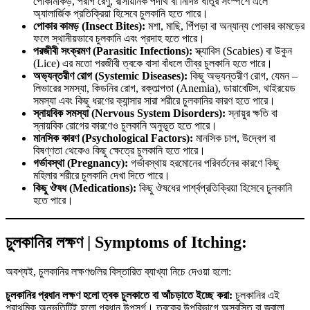
পোকামাকড়, পরাগ রেণু, রাসায়নিক পদার্থ বা নির্দিষ্ট ধাতুর সংস্পর্শে এলে
অ্যালার্জিক প্রতিক্রিয়া হিসেবে চুলকানি হতে পারে।
পোকার কামড় (Insect Bites):
মশা, মাছি, পিঁপড়া বা অন্যান্য পোকার কামড়ের
ফলে স্থানীয়ভাবে চুলকানি এবং প্রদাহ হতে পারে।
পরজীবী সংক্রমণ (Parasitic Infections):
স্ক্যাবিস (Scabies) বা উকুন
(Lice) এর মতো পরজীবী ত্বকে বাসা বাঁধলে তীব্র চুলকানি হতে পারে।
অভ্যন্তরীণ রোগ (Systemic Diseases):
কিছু অভ্যন্তরীণ রোগ, যেমন –
লিভারের সমস্যা, কিডনির রোগ, রক্তাল্পতা (Anemia), ডায়াবেটিস, থাইরয়েড
সমস্যা এবং কিছু ধরণের ক্যান্সার সারা শরীরে চুলকানির কারণ হতে পারে।
স্নায়বিক সমস্যা (Nervous System Disorders):
স্নায়ুর ক্ষতি বা
স্নায়বিক রোগের কারণেও চুলকানি অনুভূত হতে পারে।
মানসিক কারণ (Psychological Factors):
মানসিক চাপ, উদ্বেগ বা
বিষণ্ণতা থেকেও কিছু ক্ষেত্রে চুলকানি হতে পারে।
গর্ভাবস্থা (Pregnancy):
গর্ভাবস্থায় হরমোনের পরিবর্তনের কারণে কিছু
মহিলার শরীরে চুলকানি দেখা দিতে পারে।
কিছু ঔষধ (Medications):
কিছু ঔষধের পার্শ্বপ্রতিক্রিয়া হিসেবে চুলকানি
হতে পারে।
চুলকানির লক্ষণ | Symptoms of Itching:
অবশ্যই, চুলকানির লক্ষণগুলির বিস্তারিত ব্যাখ্যা নিচে দেওয়া হলো:
চুলকানির প্রধান লক্ষণ হলো ত্বক চুলকাতে বা আঁচড়াতে ইচ্ছে করা:
চুলকানির এই
প্রাথমিক অনুভূতিটিই হলো প্রধান উপসর্গ। ত্বকের উপরিভাগে অস্বস্তি বা জ্বালা