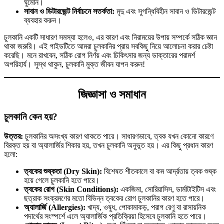
ঘুমোন।
সাবান ও ডিটারজেন্ট নির্বাচনে সতর্কতা:
মৃদু এবং সুগন্ধিবিহীন সাবান ও ডিটারজেন্ট
ব্যবহার করুন।
চুলকানি একটি সাধারণ সমস্যা হলেও, এর কারণ এবং নিরাময়ের উপায় সম্পর্কে সঠিক জ্ঞান
থাকা জরুরি। এই গাইডটিতে আমরা চুলকানির প্রায় সবকিছু নিয়ে আলোচনা করার চেষ্টা
করেছি। মনে রাখবেন, সঠিক রোগ নির্ণয় এবং চিকিৎসার জন্য ডাক্তারের পরামর্শ
অপরিহার্য। সুস্থ থাকুন, চুলকানি মুক্ত জীবন যাপন করুন!
জিজ্ঞাসা ও সমাধান
চুলকানি কেন হয়?
উত্তর:
চুলকানির অসংখ্য কারণ থাকতে পারে। সাধারণভাবে, ত্বক যখন কোনো কারণে
বিরক্ত হয় বা অ্যালার্জির শিকার হয়, তখন চুলকানি অনুভূত হয়। এর কিছু প্রধান কারণ
হলো:
ত্বকের শুষ্কতা (Dry Skin):
বিশেষত শীতকালে বা কম আর্দ্রতায় ত্বক শুষ্ক
হয়ে গেলে চুলকানি হতে পারে।
ত্বকের রোগ (Skin Conditions):
একজিমা, সোরিয়াসিস, ডার্মাটাইটিস এবং
ছত্রাক সংক্রমণের মতো বিভিন্ন ত্বকের রোগ চুলকানির কারণ হতে পারে।
অ্যালার্জি (Allergies):
খাদ্য, ওষুধ, পোকামাকড়, পরাগ রেণু বা রাসায়নিক
পদার্থের সংস্পর্শে এলে অ্যালার্জিক প্রতিক্রিয়া হিসেবে চুলকানি হতে পারে।