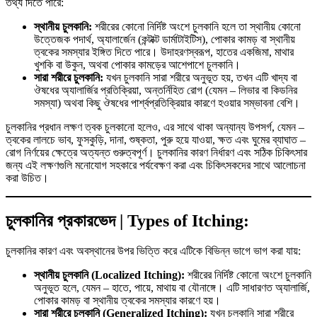
তথ্য দিতে পারে:
স্থানীয় চুলকানি:
শরীরের কোনো নির্দিষ্ট অংশে চুলকানি হলে তা স্থানীয় কোনো
উত্তেজক পদার্থ, অ্যালার্জেন (কন্টাক্ট ডার্মাটাইটিস), পোকার কামড় বা স্থানীয়
ত্বকের সমস্যার ইঙ্গিত দিতে পারে। উদাহরণস্বরূপ, হাতের একজিমা, মাথার
খুশকি বা উকুন, অথবা পোকার কামড়ের আশেপাশে চুলকানি।
সারা শরীরে চুলকানি:
যখন চুলকানি সারা শরীরে অনুভূত হয়, তখন এটি খাদ্য বা
ঔষধের অ্যালার্জির প্রতিক্রিয়া, অন্তর্নিহিত রোগ (যেমন – লিভার বা কিডনির
সমস্যা) অথবা কিছু ঔষধের পার্শ্বপ্রতিক্রিয়ার কারণে হওয়ার সম্ভাবনা বেশি।
চুলকানির প্রধান লক্ষণ ত্বক চুলকানো হলেও, এর সাথে থাকা অন্যান্য উপসর্গ, যেমন –
ত্বকের লালচে ভাব, ফুসকুড়ি, দানা, শুষ্কতা, পুরু হয়ে যাওয়া, ক্ষত এবং ঘুমের ব্যাঘাত –
রোগ নির্ণয়ের ক্ষেত্রে অত্যন্ত গুরুত্বপূর্ণ। চুলকানির কারণ নির্ধারণ এবং সঠিক চিকিৎসার
জন্য এই লক্ষণগুলি মনোযোগ সহকারে পর্যবেক্ষণ করা এবং চিকিৎসকদের সাথে আলোচনা
করা উচিত।
চুলকানির প্রকারভেদ | Types of Itching:
চুলকানির কারণ এবং অবস্থানের উপর ভিত্তি করে এটিকে বিভিন্ন ভাগে ভাগ করা যায়:
স্থানীয় চুলকানি (Localized Itching):
শরীরের নির্দিষ্ট কোনো অংশে চুলকানি
অনুভূত হলে, যেমন – হাতে, পায়ে, মাথায় বা যৌনাঙ্গে। এটি সাধারণত অ্যালার্জি,
পোকার কামড় বা স্থানীয় ত্বকের সমস্যার কারণে হয়।
সারা শরীরে চুলকানি (Generalized Itching):
যখন চুলকানি সারা শরীরে