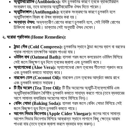
অ্যান্টিবায়োটিক (Antibiotics):
যদি চুলকানির কারণে ত্বকে ব্যাকটেরিয়াল
সংক্রমণ হয়, তবে ডাক্তার অ্যান্টিবায়োটিক ঔষধ দিতে পারেন।
অ্যান্টিফাঙ্গাল (Antifungals):
ছত্রাক সংক্রমণের কারণে চুলকানি হলে
অ্যান্টিফাঙ্গাল ক্রিম বা ঔষধ ব্যবহার করা হয়।
অন্যান্য ঔষধ:
অভ্যন্তরীণ রোগের কারণে চুলকানি হলে, সেই নির্দিষ্ট রোগের
চিকিৎসা করা জরুরি। ডাক্তার সেই অনুযায়ী ঔষধ দেবেন।
২. ঘরোয়া প্রতিকার (Home Remedies):
ঠান্ডা সেঁক (Cold Compress):
চুলকানির স্থানে ঠান্ডা জলের ব্যাগ বা বরফের
প্যাক লাগালে তাৎক্ষণিক আরাম পাওয়া যায়।
ওটমিল বাথ (Oatmeal Bath):
হালকা গরম জলে কলয়েডাল ওটমিল মিশিয়ে
সেই জলে কিছুক্ষণ ডুব দিলে ত্বকের জ্বালা এবং চুলকানি কমে।
অ্যালোভেরা (Aloe Vera):
অ্যালোভেরা জেল ত্বকের শীতলতা প্রদান করে
এবং চুলকানি কমাতে সাহায্য করে।
নারকেল তেল (Coconut Oil):
নারকেল তেল ত্বকের আর্দ্রতা বজায় রাখে
এবং চুলকানি কমাতে সহায়ক।
টি ট্রি অয়েল (Tea Tree Oil):
টি ট্রি অয়েলের অ্যান্টি-ইনফ্লেমেটরি এবং
অ্যান্টিব্যাকটেরিয়াল বৈশিষ্ট্য চুলকানি কমাতে সাহায্য করতে পারে (তবে ব্যবহারের
আগে সামান্য ক্যারিয়ার অয়েলের সাথে মিশিয়ে নিন)।
বেকিং সোডা (Baking Soda):
হালকা গরম জলে বেকিং সোডা মিশিয়ে সেই
জলে কিছুক্ষণ ডুব দিলে চুলকানি কমতে পারে।
আপেল সিডার ভিনেগার (Apple Cider Vinegar):
জলের সাথে সামান্য
আপেল সিডার ভিনেগার মিশিয়ে আক্রান্ত স্থানে লাগালে কিছু ক্ষেত্রে আরাম
পাওয়া যায় (তবে ত্বকে জ্বালা করলে ব্যবহার বন্ধ করুন)।