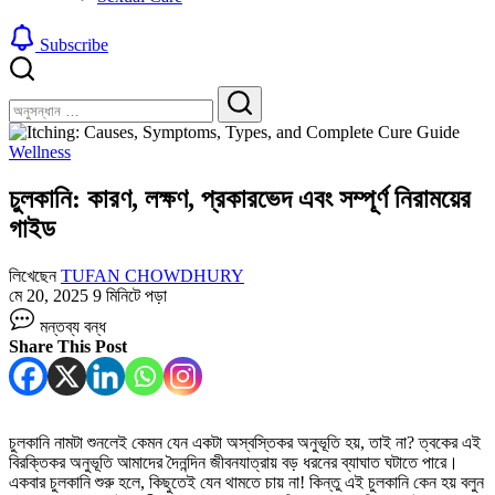
Subscribe
বন্ধ
খুঁজুন
করুন
খুঁজুন
Wellness
চুলকানি: কারণ, লক্ষণ, প্রকারভেদ এবং সম্পূর্ণ নিরাময়ের
গাইড
লিখেছেন
TUFAN CHOWDHURY
মে 20, 2025
9 মিনিটে পড়া
চুলকানি:
মন্তব্য বন্ধ
কারণ,
Share This Post
লক্ষণ,
প্রকারভেদ
এবং
সম্পূর্ণ
নিরাময়ের
চুলকানি নামটা শুনলেই কেমন যেন একটা অস্বস্তিকর অনুভূতি হয়, তাই না? ত্বকের এই
গাইড
বিরক্তিকর অনুভূতি আমাদের দৈনন্দিন জীবনযাত্রায় বড় ধরনের ব্যাঘাত ঘটাতে পারে।
তে
একবার চুলকানি শুরু হলে, কিছুতেই যেন থামতে চায় না! কিন্তু এই চুলকানি কেন হয় বলুন