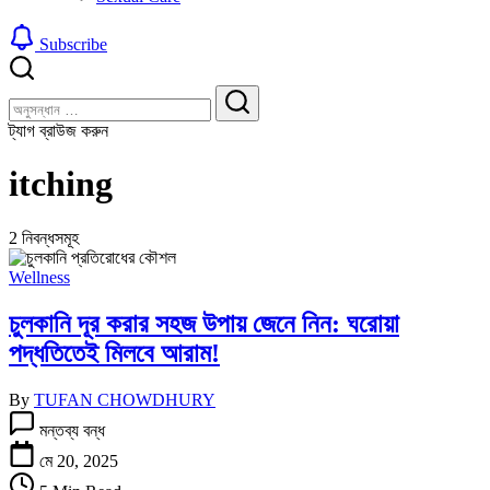
Subscribe
বন্ধ
খুঁজুন
করুন
খুঁজুন
ট্যাগ ব্রাউজ করুন
itching
2 নিবন্ধসমূহ
Wellness
চুলকানি দূর করার সহজ উপায় জেনে নিন: ঘরোয়া
পদ্ধতিতেই মিলবে আরাম!
By
TUFAN CHOWDHURY
চুলকানি
মন্তব্য বন্ধ
দূর
করার
মে 20, 2025
সহজ