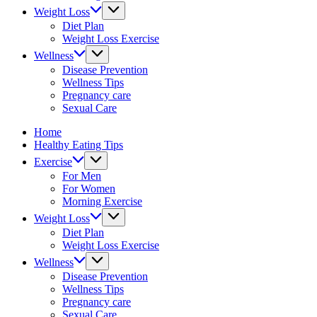
&
Weight Loss
fitness
Diet Plan
tips.
Weight Loss Exercise
Wellness
Disease Prevention
Wellness Tips
Pregnancy care
Sexual Care
Home
Healthy Eating Tips
Exercise
For Men
For Women
Morning Exercise
Weight Loss
Diet Plan
Weight Loss Exercise
Wellness
Disease Prevention
Wellness Tips
Pregnancy care
Sexual Care