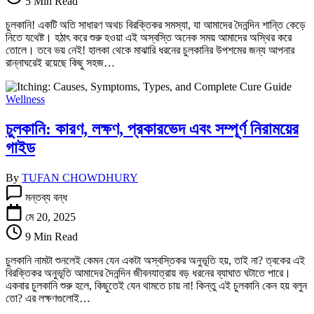
5 Min Read
উপায়
জেনে
চুলকানি! একটি অতি সাধারণ অথচ বিরক্তিকর সমস্যা, যা আমাদের দৈনন্দিন শান্তি কেড়ে
নিন:
নিতে যথেষ্ট। হঠাৎ করে শুরু হওয়া এই অস্বস্তি অনেক সময় আমাদের অস্থির করে
ঘরোয়া
তোলে। তবে ভয় নেই! হালকা থেকে মাঝারি ধরনের চুলকানির উপশমের জন্য আপনার
পদ্ধতিতেই
রান্নাঘরেই রয়েছে কিছু সহজ…
মিলবে
আরাম!
তে
Wellness
চুলকানি: কারণ, লক্ষণ, প্রকারভেদ এবং সম্পূর্ণ নিরাময়ের
গাইড
By
TUFAN CHOWDHURY
চুলকানি:
মন্তব্য বন্ধ
কারণ,
লক্ষণ,
মে 20, 2025
প্রকারভেদ
9 Min Read
এবং
সম্পূর্ণ
চুলকানি নামটা শুনলেই কেমন যেন একটা অস্বস্তিকর অনুভূতি হয়, তাই না? ত্বকের এই
নিরাময়ের
বিরক্তিকর অনুভূতি আমাদের দৈনন্দিন জীবনযাত্রায় বড় ধরনের ব্যাঘাত ঘটাতে পারে।
গাইড
একবার চুলকানি শুরু হলে, কিছুতেই যেন থামতে চায় না! কিন্তু এই চুলকানি কেন হয় বলুন
তে
তো? এর লক্ষণগুলোই…