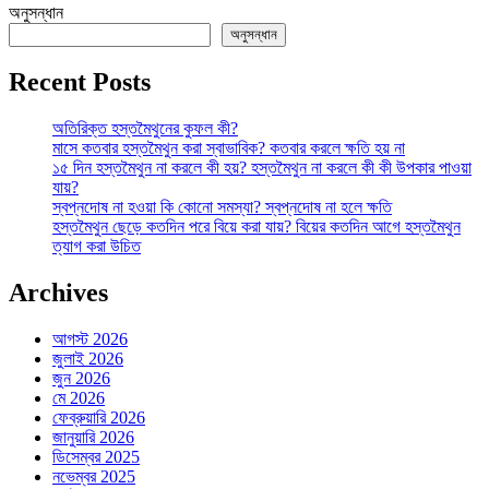
অনুসন্ধান
অনুসন্ধান
Recent Posts
অতিরিক্ত হস্তমৈথুনের কুফল কী?
মাসে কতবার হস্তমৈথুন করা স্বাভাবিক? কতবার করলে ক্ষতি হয় না
১৫ দিন হস্তমৈথুন না করলে কী হয়? হস্তমৈথুন না করলে কী কী উপকার পাওয়া
যায়?
স্বপ্নদোষ না হওয়া কি কোনো সমস্যা? স্বপ্নদোষ না হলে ক্ষতি
হস্তমৈথুন ছেড়ে কতদিন পরে বিয়ে করা যায়? বিয়ের কতদিন আগে হস্তমৈথুন
ত্যাগ করা উচিত
Archives
আগস্ট 2026
জুলাই 2026
জুন 2026
মে 2026
ফেব্রুয়ারি 2026
জানুয়ারি 2026
ডিসেম্বর 2025
নভেম্বর 2025