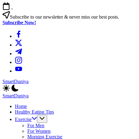
এড়িয়ে
-
লেখায়
যান
Subscribe to our newsletter & never miss our best posts.
Subscribe Now!
https://www.facebook.com/
https://twitter.com/
https://t.me/
https://www.instagram.com/
https://youtube.com/
SmartDuniya
Be
Smart
SmartDuniya
&
Be
Happy
Home
Smart
Life
Healthy Eating Tips
&
with
Happy
Exercise
health
Life
For Men
&
with
For Women
fitness
health
Morning Exercise
tips.