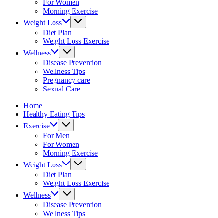
For Women
health
Morning Exercise
&
Weight Loss
fitness
Diet Plan
tips.
Weight Loss Exercise
Wellness
Disease Prevention
Wellness Tips
Pregnancy care
Sexual Care
Home
Healthy Eating Tips
Exercise
For Men
For Women
Morning Exercise
Weight Loss
Diet Plan
Weight Loss Exercise
Wellness
Disease Prevention
Wellness Tips