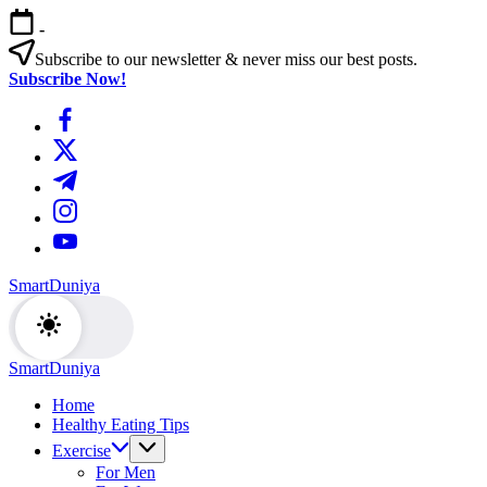
এড়িয়ে
-
লেখায়
যান
Subscribe to our newsletter & never miss our best posts.
Subscribe Now!
https://www.facebook.com/
https://twitter.com/
https://t.me/
https://www.instagram.com/
https://youtube.com/
SmartDuniya
Be
Smart
&
Happy
SmartDuniya
Life
Be
with
Home
Smart
health
Healthy Eating Tips
&
&
Happy
Exercise
fitness
Life
For Men
tips.
with