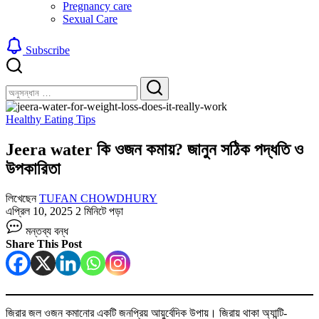
Pregnancy care
Sexual Care
Subscribe
বন্ধ
খুঁজুন
করুন
খুঁজুন
Healthy Eating Tips
Jeera water কি ওজন কমায়? জানুন সঠিক পদ্ধতি ও
উপকারিতা
লিখেছেন
TUFAN CHOWDHURY
এপ্রিল 10, 2025
2 মিনিটে পড়া
Jeera
মন্তব্য বন্ধ
water
Share This Post
কি
ওজন
কমায়?
জানুন
সঠিক
জিরার জল ওজন কমানোর একটি জনপ্রিয় আয়ুর্বেদিক উপায়। জিরায় থাকা অ্যান্টি-
পদ্ধতি