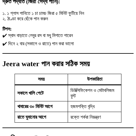
দ্রুত পদ্ধতি (জিরা সেদ্ধ পানি):
১. ১ গ্লাস পানিতে ১ চা চামচ জিরা ৫ মিনিট ফুটিয়ে নিন
২. ঠাণ্ডা করে ছেঁকে পান করুন
টিপস:
✔️ স্বাদ বাড়াতে লেবুর রস বা মধু মিশাতে পারেন
✔️ দিনে ২ বার (সকালে ও রাতে) পান করা ভালো
Jeera water
পান করার সঠিক সময়
সময়
উপকারিতা
ডিটক্সিফিকেশন ও মেটাবলিজম
সকালে খালি পেটে
বুস্ট
খাবারের ৩০ মিনিট আগে
হজমশক্তি বৃদ্ধি
রাতে ঘুমানোর আগে
রক্তে শর্করা নিয়ন্ত্রণ