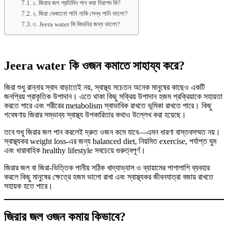
১. জিরার জল প্রতিদিন পান করা নিরাপদ কি?
২. জিরা ভেজানো পানি নাকি সেদ্ধ পানি ভালো?
৩. Jeera water কি কিডনির জন্য ভালো?
Jeera water কি ওজন কমাতে সাহায্য করে?
জিরা শুধু রান্নার স্বাদ বাড়াতেই নয়, স্বাস্থ্য সচেতন অনেক মানুষের কাছেও একটি
জনপ্রিয় প্রাকৃতিক উপাদান। এতে থাকা কিছু সক্রিয় উপাদান হজম প্রক্রিয়াকে সহায়তা
করতে পারে এবং শরীরের metabolism স্বাভাবিক রাখতে ভূমিকা রাখতে পারে। কিছু
গবেষণায় জিরার সম্ভাব্য স্বাস্থ্য উপকারিতার কথাও উল্লেখ করা হয়েছে।
তবে শুধু জিরার জল পান করলেই দ্রুত ওজন কমে যাবে—এমন ধারণা বাস্তবসম্মত নয়।
স্বাস্থ্যকর weight loss-এর জন্য balanced diet, নিয়মিত exercise, পর্যাপ্ত ঘুম
এবং ধারাবাহিক healthy lifestyle সবচেয়ে গুরুত্বপূর্ণ।
জিরার জল বা জিরা-ভিত্তিক পানীয় সঠিক খাদ্যাভ্যাস ও ব্যায়ামের পাশাপাশি ব্যবহার
করলে কিছু মানুষের ক্ষেত্রে হজম ভালো রাখা এবং স্বাস্থ্যকর জীবনযাত্রা বজায় রাখতে
সহায়ক হতে পারে।
জিরার জল ওজন কমায় কিভাবে?