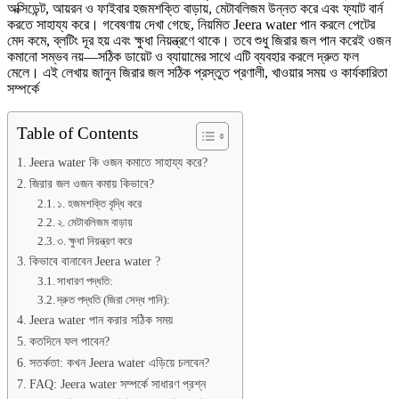
অক্সিডেন্ট, আয়রন ও ফাইবার হজমশক্তি বাড়ায়, মেটাবলিজম উন্নত করে এবং ফ্যাট বার্ন
ও
করতে সাহায্য করে। গবেষণায় দেখা গেছে, নিয়মিত Jeera water পান করলে পেটের
উপকারিতা
মেদ কমে, ব্লটিং দূর হয় এবং ক্ষুধা নিয়ন্ত্রণে থাকে। তবে শুধু জিরার জল পান করেই ওজন
তে
কমানো সম্ভব নয়—সঠিক ডায়েট ও ব্যায়ামের সাথে এটি ব্যবহার করলে দ্রুত ফল
মেলে। এই লেখায় জানুন জিরার জল সঠিক প্রস্তুত প্রণালী, খাওয়ার সময় ও কার্যকারিতা
সম্পর্কে
Table of Contents
Jeera water কি ওজন কমাতে সাহায্য করে?
জিরার জল ওজন কমায় কিভাবে?
১. হজমশক্তি বৃদ্ধি করে
২. মেটাবলিজম বাড়ায়
৩. ক্ষুধা নিয়ন্ত্রণ করে
কিভাবে বানাবেন Jeera water ?
সাধারণ পদ্ধতি:
দ্রুত পদ্ধতি (জিরা সেদ্ধ পানি):
Jeera water পান করার সঠিক সময়
কতদিনে ফল পাবেন?
সতর্কতা: কখন Jeera water এড়িয়ে চলবেন?
FAQ: Jeera water সম্পর্কে সাধারণ প্রশ্ন