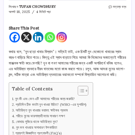
নুন
লিখেছেন
TUFAN CHOWDHURY
মন্তব্য বন্ধ
কি
আগস্ট 18, 2025
4 মিনিটে পড়া
সত্যিই
ক্ষতিকারক?
প্রতিদিন
Share This Post
কতটা
নুন
খাবেন
এবং
কথায় বলে, “নুন ছাড়া খাবার বিস্বাদ”। সত্যিই তাই, এক চিমটি নুন যেকোনো খাবারের স্বাদ
অতিরিক্ত
বহুগুণ বাড়িয়ে দিতে পারে। কিন্তু এই স্বাদ বাড়াতে গিয়ে আমরা কি নিজেদের অজান্তেই শরীরের
নুনের
মারাত্মক ক্ষতি করে ফেলছি? নুন বা লবণ আমাদের শরীরের জন্য একটি অপরিহার্য খনিজ হলেও,
মারাত্মক
পার্শ্বপ্রতিক্রিয়া
এর অতিরিক্ত ব্যবহার নীরব ঘাতকের মতো কাজ করতে পারে। চলুন, আজ আমরা নুনের ভালো-
তে
মন্দ, সঠিক মাত্রা এবং অতিরিক্ত ব্যবহারের ভয়াবহতা সম্পর্কে বিস্তারিত আলোচনা করি।
Table of Contents
নুন কী এবং কেন এটি আমাদের শরীরের জন্য জরুরি?
প্রতিদিন ঠিক কতটা নুন খাওয়া উচিত? (WHO-এর সুপারিশ)
অতিরিক্ত নুন খাওয়ার ভয়াবহ ক্ষতিকর প্রভাব
শরীরে নুনের ভারসাম্যহীনতার সাধারণ লক্ষণ
কোথায় লুকিয়ে থাকে অতিরিক্ত নুন?
নুন কম খাওয়ার অসাধারণ উপকারিতা
প্রায়শই জিজ্ঞাসিত প্রশ্নাবলী (FAQ’s)