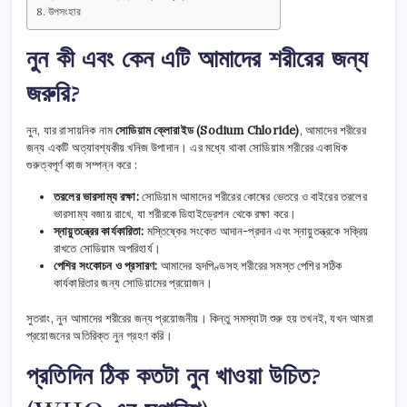
উপসংহার
নুন কী এবং কেন এটি আমাদের শরীরের জন্য
জরুরি?
নুন, যার রাসায়নিক নাম
সোডিয়াম ক্লোরাইড (Sodium Chloride)
, আমাদের শরীরের
জন্য একটি অত্যাবশ্যকীয় খনিজ উপাদান। এর মধ্যে থাকা সোডিয়াম শরীরের একাধিক
গুরুত্বপূর্ণ কাজ সম্পন্ন করে :
তরলের ভারসাম্য রক্ষা:
সোডিয়াম আমাদের শরীরের কোষের ভেতরে ও বাইরের তরলের
ভারসাম্য বজায় রাখে, যা শরীরকে ডিহাইড্রেশন থেকে রক্ষা করে।
স্নায়ুতন্ত্রের কার্যকারিতা:
মস্তিষ্কের সংকেত আদান-প্রদান এবং স্নায়ুতন্ত্রকে সক্রিয়
রাখতে সোডিয়াম অপরিহার্য।
পেশির সংকোচন ও প্রসারণ:
আমাদের হৃদপিণ্ডসহ শরীরের সমস্ত পেশির সঠিক
কার্যকারিতার জন্য সোডিয়ামের প্রয়োজন।
সুতরাং, নুন আমাদের শরীরের জন্য প্রয়োজনীয়। কিন্তু সমস্যাটা শুরু হয় তখনই, যখন আমরা
প্রয়োজনের অতিরিক্ত নুন গ্রহণ করি।
প্রতিদিন ঠিক কতটা নুন খাওয়া উচিত?