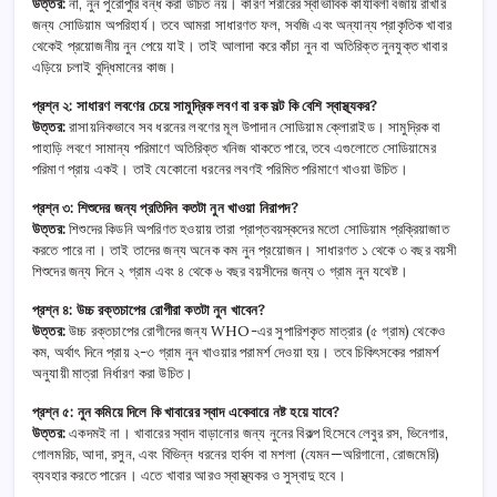
উত্তর:
না, নুন পুরোপুরি বন্ধ করা উচিত নয়। কারণ শরীরের স্বাভাবিক কার্যাবলী বজায় রাখার
জন্য সোডিয়াম অপরিহার্য। তবে আমরা সাধারণত ফল, সবজি এবং অন্যান্য প্রাকৃতিক খাবার
থেকেই প্রয়োজনীয় নুন পেয়ে যাই। তাই আলাদা করে কাঁচা নুন বা অতিরিক্ত নুনযুক্ত খাবার
এড়িয়ে চলাই বুদ্ধিমানের কাজ।
প্রশ্ন ২: সাধারণ লবণের চেয়ে সামুদ্রিক লবণ বা রক সল্ট কি বেশি স্বাস্থ্যকর?
উত্তর:
রাসায়নিকভাবে সব ধরনের লবণের মূল উপাদান সোডিয়াম ক্লোরাইড। সামুদ্রিক বা
পাহাড়ি লবণে সামান্য পরিমাণে অতিরিক্ত খনিজ থাকতে পারে, তবে এগুলোতে সোডিয়ামের
পরিমাণ প্রায় একই। তাই যেকোনো ধরনের লবণই পরিমিত পরিমাণে খাওয়া উচিত।
প্রশ্ন ৩: শিশুদের জন্য প্রতিদিন কতটা নুন খাওয়া নিরাপদ?
উত্তর:
শিশুদের কিডনি অপরিণত হওয়ায় তারা প্রাপ্তবয়স্কদের মতো সোডিয়াম প্রক্রিয়াজাত
করতে পারে না। তাই তাদের জন্য অনেক কম নুন প্রয়োজন। সাধারণত ১ থেকে ৩ বছর বয়সী
শিশুদের জন্য দিনে ২ গ্রাম এবং ৪ থেকে ৬ বছর বয়সীদের জন্য ৩ গ্রাম নুন যথেষ্ট।
প্রশ্ন ৪: উচ্চ রক্তচাপের রোগীরা কতটা নুন খাবেন?
উত্তর:
উচ্চ রক্তচাপের রোগীদের জন্য WHO-এর সুপারিশকৃত মাত্রার (৫ গ্রাম) থেকেও
কম, অর্থাৎ দিনে প্রায় ২-৩ গ্রাম নুন খাওয়ার পরামর্শ দেওয়া হয়। তবে চিকিৎসকের পরামর্শ
অনুযায়ী মাত্রা নির্ধারণ করা উচিত।
প্রশ্ন ৫: নুন কমিয়ে দিলে কি খাবারের স্বাদ একেবারে নষ্ট হয়ে যাবে?
উত্তর:
একদমই না। খাবারের স্বাদ বাড়ানোর জন্য নুনের বিকল্প হিসেবে লেবুর রস, ভিনেগার,
গোলমরিচ, আদা, রসুন, এবং বিভিন্ন ধরনের হার্বস বা মশলা (যেমন—অরিগানো, রোজমেরি)
ব্যবহার করতে পারেন। এতে খাবার আরও স্বাস্থ্যকর ও সুস্বাদু হবে।