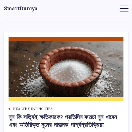
এড়িয়ে
SmartDuniya
লেখায়
Be
Smart
যান
&
Happy
Life
with
health
&
fitness
tips.
HEALTHY EATING TIPS
নুন কি সত্যিই ক্ষতিকারক? প্রতিদিন কতটা নুন খাবেন
এবং অতিরিক্ত নুনের মারাত্মক পার্শ্বপ্রতিক্রিয়া