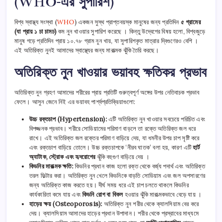
(WHO-এর সুপারিশ)
বিশ্ব স্বাস্থ্য সংস্থা (
WHO
) একজন সুস্থ প্রাপ্তবয়স্ক মানুষের জন্য প্রতিদিন
৫ গ্রামের
(যা প্রায় ১ চা চামচ)
কম নুন খাওয়ার সুপারিশ করেছে । কিন্তু উদ্বেগের বিষয় হলো, বিশ্বজুড়ে
মানুষ গড়ে প্রতিদিন প্রায় ১০.৭৮ গ্রাম নুন খায়, যা সুপারিশকৃত মাত্রার দ্বিগুণেরও বেশি ।
এই অতিরিক্ত নুনই আমাদের স্বাস্থ্যের জন্য মারাত্মক ঝুঁকি তৈরি করছে।
অতিরিক্ত নুন খাওয়ার ভয়াবহ ক্ষতিকর প্রভাব
অতিরিক্ত নুন গ্রহণ আমাদের শরীরের প্রায় প্রতিটি গুরুত্বপূর্ণ অঙ্গের উপর নেতিবাচক প্রভাব
ফেলে। আসুন জেনে নিই এর ভয়াবহ পার্শ্বপ্রতিক্রিয়াগুলো:
উচ্চ রক্তচাপ (Hypertension):
এটি অতিরিক্ত নুন খাওয়ার সবচেয়ে পরিচিত এবং
বিপজ্জনক প্রভাব। শরীরে সোডিয়ামের পরিমাণ বাড়লে তা রক্তে অতিরিক্ত জল ধরে
রাখে। এই অতিরিক্ত জল রক্তের পরিমাণ বাড়িয়ে দেয়, যা ধমনীর উপর চাপ সৃষ্টি করে
এবং রক্তচাপ বাড়িয়ে তোলে। উচ্চ রক্তচাপকে ‘নীরব ঘাতক’ বলা হয়, কারণ এটি
হার্ট
অ্যাটাক, স্ট্রোক এবং হৃদরোগের
ঝুঁকি বহুগুণ বাড়িয়ে দেয় ।
কিডনির মারাত্মক ক্ষতি:
কিডনির প্রধান কাজ হলো রক্ত থেকে বর্জ্য পদার্থ এবং অতিরিক্ত
তরল ফিল্টার করা। অতিরিক্ত নুন খেলে কিডনিকে বাড়তি সোডিয়াম এবং জল অপসারণের
জন্য অতিরিক্ত কাজ করতে হয়। দীর্ঘ সময় ধরে এই চাপ চলতে থাকলে কিডনির
কার্যকারিতা কমে যায় এবং
কিডনি রোগ বা বিকল
হওয়ার ঝুঁকি মারাত্মকভাবে বেড়ে যায় ।
হাড়ের ক্ষয় (Osteoporosis):
অতিরিক্ত নুন শরীর থেকে ক্যালসিয়াম বের করে
দেয়। ক্যালসিয়াম আমাদের হাড়ের প্রধান উপাদান। শরীর থেকে প্রস্রাবের মাধ্যমে