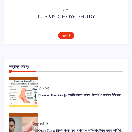
লেখক
TUFAN CHOWDHURY
ফলো মি
অন্যান্য নিবন্ধ
পূর্ববর্তী
Plantar Fasciitis||গোড়ালি ব্যথার কারণ, উপসর্গ ও কার্যকর চিকিৎসা
পরবর্তী
Oura Ring রিভিউ বাংলা: ঘুম, স্বাস্থ্য ও কার্যকলাপ ট্র্যাক করার স্মার্ট রিং