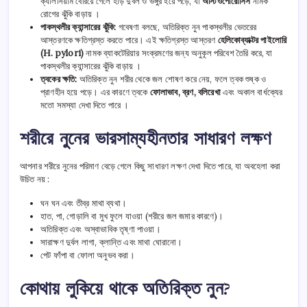
ক্যালসিয়াম বেরিয়ে গেলে হাড় দুর্বল ও ভঙ্গুর হয়ে পড়ে, যা
অস্টিওপোরোসিস
নামক
রোগের ঝুঁকি বাড়ায় ।
পাকস্থলীর ক্যান্সারের ঝুঁকি:
গবেষণা বলছে, অতিরিক্ত নুন পাকস্থলীর ভেতরের
আস্তরণকে ক্ষতিগ্রস্ত করতে পারে। এই ক্ষতিগ্রস্ত আস্তরণ
হেলিকোব্যাক্টর পাইলোরি
(H. pylori)
নামক ব্যাকটেরিয়ার সংক্রমণের জন্য অনুকূল পরিবেশ তৈরি করে, যা
পাকস্থলীর ক্যান্সারের ঝুঁকি বাড়ায় ।
ত্বকের ক্ষতি:
অতিরিক্ত নুন শরীর থেকে জল শোষণ করে নেয়, ফলে ত্বক শুষ্ক ও
প্রাণহীন হয়ে পড়ে। এর কারণে ত্বকে
ফোলাভাব, ব্রণ, বলিরেখা
এবং অকাল বার্ধক্যের
মতো সমস্যা দেখা দিতে পারে ।
শরীরে নুনের ভারসাম্যহীনতার সাধারণ লক্ষণ
আপনার শরীরে নুনের পরিমাণ বেড়ে গেলে কিছু সাধারণ লক্ষণ দেখা দিতে পারে, যা অবহেলা করা
উচিত নয় :
ঘন ঘন এবং তীব্র মাথা ব্যথা।
হাত, পা, গোড়ালি বা মুখ ফুলে যাওয়া (শরীরে জল জমার কারণে)।
অতিরিক্ত এবং অস্বাভাবিক তৃষ্ণা পাওয়া।
সারাক্ষণ দুর্বল লাগা, ক্লান্তি এবং মাথা ঘোরানো।
পেট ফাঁপা বা ফোলা অনুভব করা।
কোথায় লুকিয়ে থাকে অতিরিক্ত নুন?