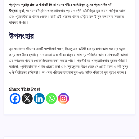
প্রশ্ন ৬: প্রক্রিয়াজাত খাবারই কি আমাদের শরীরে অতিরিক্ত নুনের প্রধান উৎস?
উত্তর:
হ্যাঁ, আমাদের দৈনন্দিন খাদ্যতালিকায় প্রায় ৭৫% অতিরিক্ত নুন আসে প্রক্রিয়াজাত
এবং প্যাকেটজাত খাবার থেকে। তাই এই ধরনের খাবার এড়িয়ে চলাই নুন কমানোর সবচেয়ে
কার্যকর উপায়।
উপসংহার
নুন আমাদের জীবনের একটি অপরিহার্য অংশ, কিন্তু এর অতিরিক্ত ব্যবহার আমাদের স্বাস্থ্যের
জন্য এক নীরব হুমকি। সচেতনতা এবং জীবনযাত্রায় সামান্য পরিবর্তন আনার মাধ্যমেই আমরা
এর ক্ষতিকর প্রভাব থেকে নিজেদের রক্ষা করতে পারি। প্রতিদিনের খাদ্যতালিকায় নুনের পরিমাণ
কমানো, প্রক্রিয়াজাত খাবার এড়িয়ে চলা এবং স্বাস্থ্যকর বিকল্প বেছে নেওয়াই হলো একটি সুস্থ
ও দীর্ঘ জীবনের চাবিকাঠি। আপনার শরীরকে ভালোবাসুন এবং সঠিক পরিমাণে নুন গ্রহণ করুন।
Share This Post