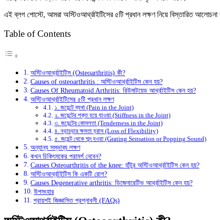
এই ব্লগ পোস্টে, আমরা অস্টিওআর্থ্রাইটিসের ৫টি প্রধান লক্ষণ নিয়ে বিস্তারিত আলো
Table of Contents
অস্টিওআর্থ্রাইটিস (Osteoarthritis) কী?
Causes of osteoarthritis : অস্টিওআর্থ্রাইটিস কেন হয়?
Causes Of Rheumatoid Arthritis: রিউমাটয়েড আর্থ্রাইটিস কেন হয়?
অস্টিওআর্থ্রাইটিসের ৫টি প্রধান লক্ষণ
১. জয়েন্টে ব্যথা (Pain in the Joint)
২. জয়েন্টের শক্ত হয়ে যাওয়া (Stiffness in the Joint)
৩. জয়েন্টের কোমলতা (Tenderness in the Joint)
৪. নড়াচড়ার ক্ষমতা হ্রাস (Loss of Flexibility)
৫. জয়েন্ট থেকে শব্দ হওয়া (Grating Sensation or Popping Sound)
অন্যান্য সম্ভাব্য লক্ষণ
কখন চিকিৎসকের পরামর্শ নেবেন?
Causes Osteoarthritis of the knee: হাঁটুর অস্টিওআর্থ্রাইটিস কেন হয়?
অস্টিওআর্থ্রাইটিস কি একটি রোগ?
Causes Degenerative arthritis: ডিজেনারেটিভ আর্থ্রাইটিস কেন হয়?
উপসংহার
প্রায়শই জিজ্ঞাসিত প্রশ্নাবলী (FAQs)