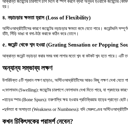
আক্রান্ত জয়েন্টের চারপাশে চাপ দিলে বা স্পর্শ করলে ব্যথা অনুভব হওয়াকে জয়েন্টের কোম
হয়।
৪. নড়াচড়ার ক্ষমতা হ্রাস (Loss of Flexibility)
অস্টিওআর্থ্রাইটিসের কারণে জয়েন্টের নড়াচড়ার ক্ষমতা কমে যেতে পারে। জয়েন্টগুলি সম্
হাঁটা, সিঁড়ি ভাঙা বা বসা-উঠা করাকে কঠিন করে তোলে।
৫. জয়েন্ট থেকে শব্দ হওয়া (Grating Sensation or Popping S
আক্রান্ত জয়েন্ট নড়াচড়া করার সময় ঘষা লাগার মতো শব্দ বা কটকট শব্দ হতে পারে। এটি
অন্যান্য সম্ভাব্য লক্ষণ
উপরিউক্ত ৫টি প্রধান লক্ষণ ছাড়াও, অস্টিওআর্থ্রাইটিসের আরও কিছু লক্ষণ দেখা যেতে প
•ফোলাভাব (Swelling): জয়েন্টের চারপাশে ফোলাভাব দেখা দিতে পারে, যা প্রদাহের কারণ
•হাড়ের স্পার (Bone Spurs): তরুণাস্থি ক্ষয় হওয়ার প্রতিক্রিয়ায় হাড়ের প্রান্তে ছোট 
•দুর্বলতা বা অসাড়তা (Weakness or Numbness): যদি মেরুদণ্ডের অস্টিওআর্থ্রাইটিস হয়
কখন চিকিৎসকের পরামর্শ নেবেন?