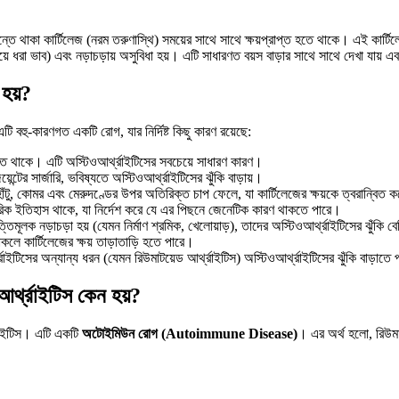
্তে থাকা কার্টিলেজ (নরম তরুণাস্থি) সময়ের সাথে সাথে ক্ষয়প্রাপ্ত হতে থাকে। এই কার্টিল
ড়িয়ে ধরা ভাব) এবং নড়াচড়ায় অসুবিধা হয়। এটি সাধারণত বয়স বাড়ার সাথে সাথে দেখা য
 হয়?
এটি বহু-কারণগত একটি রোগ, যার নির্দিষ্ট কিছু কারণ রয়েছে:
াড়তে থাকে। এটি অস্টিওআর্থ্রাইটিসের সবচেয়ে সাধারণ কারণ।
জয়েন্টের সার্জারি, ভবিষ্যতে অস্টিওআর্থ্রাইটিসের ঝুঁকি বাড়ায়।
ঁটু, কোমর এবং মেরুদণ্ডের উপর অতিরিক্ত চাপ ফেলে, যা কার্টিলেজের ক্ষয়কে ত্বরান্বিত 
িবারিক ইতিহাস থাকে, যা নির্দেশ করে যে এর পিছনে জেনেটিক কারণ থাকতে পারে।
বৃত্তিমূলক নড়াচড়া হয় (যেমন নির্মাণ শ্রমিক, খেলোয়াড়), তাদের অস্টিওআর্থ্রাইটিসের ঝুঁকি 
কলে কার্টিলেজের ক্ষয় তাড়াতাড়ি হতে পারে।
রাইটিসের অন্যান্য ধরন (যেমন রিউমাটয়েড আর্থ্রাইটিস) অস্টিওআর্থ্রাইটিসের ঝুঁকি বাড়াতে
থ্রাইটিস কেন হয়?
্রাইটিস। এটি একটি
অটোইমিউন রোগ (Autoimmune Disease)
। এর অর্থ হলো, রিউমা