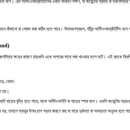
লতা বলে। এটি অস্টিওআর্থ্রাইটিসের একটি সাধারণ লক্ষণ, যা জয়েন্টের প্রদাহ বা তরুণাস্থির
পূর্ণভাবে বাঁকানো বা সোজা করা কঠিন হতে পারে। উদাহরণস্বরূপ, হাঁটুর অস্টিওআর্থ্রাইটিস 
ound)
 তরুণাস্থির ক্ষয়ের কারণে হাড়গুলি একে অপরের সাথে ঘষা খাওয়ার ফলে ঘটে। এই শব্দকে ক
ারে, যেমন:
ে হয়।
ছোট হাড়ের বৃদ্ধি হতে পারে, যাকে অস্টিওফাইট বা হাড়ের স্পার বলে। এগুলি জয়েন্টের নড়াচড়
, তাহলে স্নায়ুর উপর চাপ পড়ার কারণে বাহু বা পায়ে দুর্বলতা বা অসাড়তা অনুভব হতে প