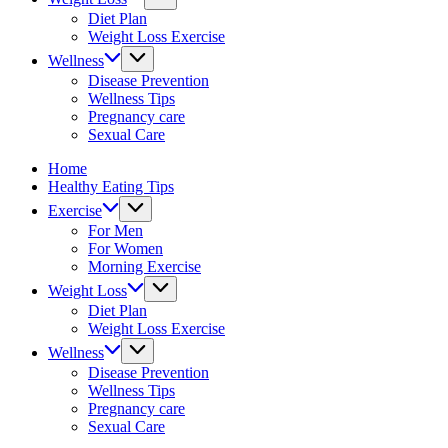
fitness
Diet Plan
tips.
Weight Loss Exercise
Wellness
Disease Prevention
Wellness Tips
Pregnancy care
Sexual Care
Home
Healthy Eating Tips
Exercise
For Men
For Women
Morning Exercise
Weight Loss
Diet Plan
Weight Loss Exercise
Wellness
Disease Prevention
Wellness Tips
Pregnancy care
Sexual Care