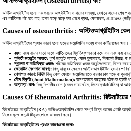
অস্টিওআর্থ্রাইটিস (Osteoarthritis) কী?
অস্টিওআর্থ্রাইটিস হলো এক ধরনের আর্থ্রাইটিস বা বাতের সমস্যা, যেখানে হাড়ের শেষ প্রান
এই কার্টিলেজ নষ্ট হয়ে যায়, তখন হাড়ে হাড়ে ঘষা লেগে ব্যথা, ফোলাভাব, stiffness (জ
Causes of osteoarthritis
:
অস্টিওআর্থ্রাইটিস কেন
অস্টিওআর্থ্রাইটিসের প্রধান কারণ হলো হাড়ের জয়েন্টগুলির মধ্যে থাকা কার্টিলেজের ক্ষয়। 
বয়স:
বয়স বাড়ার সাথে সাথে কার্টিলেজের স্থিতিস্থাপকতা কমে যায় এবং ক্ষয় ব
পূর্ববর্তী জয়েন্টের আঘাত:
পূর্বে জয়েন্টে আঘাত, যেমন ফ্র্যাকচার, লিগামেন্ট টিয়ার, বা 
স্থুলতা বা অতিরিক্ত ওজন:
শরীরের অতিরিক্ত ওজন জয়েন্টগুলোতে, বিশেষ করে হা
জেনেটিক্স (বংশগত কারণ):
কিছু মানুষের ক্ষেত্রে অস্টিওআর্থ্রাইটিস হওয়ার পার
পেশাগত কারণ:
নির্দিষ্ট কিছু পেশা যেখানে জয়েন্টগুলোতে বারবার চাপ পড়ে বা পুনরা
যৌথ বিকৃতি (Joint Malformation):
জন্মগতভাবে জয়েন্টের গঠনগত ত্রুটি থা
অন্যান্য রোগ:
কিছু বিপাকীয় রোগ (যেমন ডায়াবেটিস, হিমোক্রোমাটোসিস) বা আর্থ্
Causes Of Rheumatoid Arthritis: রিউমাটয়েড আর্
রিউমাটয়েড আর্থ্রাইটিস (RA) অস্টিওআর্থ্রাইটিস থেকে সম্পূর্ণ ভিন্ন ধরনের একটি আর্থ
নিজের সুস্থ জয়েন্ট টিস্যুগুলোকে আক্রমণ করে।
রিউমাটয়েড আর্থ্রাইটিসের প্রধান কারণগুলো হলো: