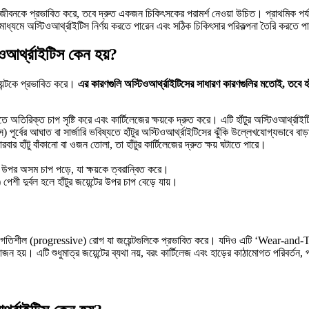
বনকে প্রভাবিত করে, তবে দ্রুত একজন চিকিৎসকের পরামর্শ নেওয়া উচিত। প্রাথমিক পর্যায়ে
 মাধ্যমে অস্টিওআর্থ্রাইটিস নির্ণয় করতে পারেন এবং সঠিক চিকিৎসার পরিকল্পনা তৈরি করতে 
িওআর্থ্রাইটিস কেন হয়?
য়েন্টকে প্রভাবিত করে।
এর কারণগুলি অস্টিওআর্থ্রাইটিসের সাধারণ কারণগুলির মতোই, তবে হাঁটুর জ
ে অতিরিক্ত চাপ সৃষ্টি করে এবং কার্টিলেজের ক্ষয়কে দ্রুত করে। এটি হাঁটুর অস্টিওআর্থ্রা
কাস) পূর্বের আঘাত বা সার্জারি ভবিষ্যতে হাঁটুর অস্টিওআর্থ্রাইটিসের ঝুঁকি উল্লেখযোগ্যভাবে বাড
ারবার হাঁটু বাঁকানো বা ওজন তোলা, তা হাঁটুর কার্টিলেজের দ্রুত ক্ষয় ঘটাতে পারে।
।
টের উপর অসম চাপ পড়ে, যা ক্ষয়কে ত্বরান্বিত করে।
ী দুর্বল হলে হাঁটুর জয়েন্টের উপর চাপ বেড়ে যায়।
 প্রগতিশীল (progressive) রোগ যা জয়েন্টগুলিকে প্রভাবিত করে। যদিও এটি ‘Wear-and-Tea
়োজন হয়। এটি শুধুমাত্র জয়েন্টের ব্যথা নয়, বরং কার্টিলেজ এবং হাড়ের কাঠামোগত পরিবর্তন, 