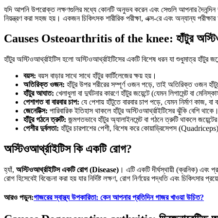
যদি আপনি উপরোক্ত লক্ষণগুলির মধ্যে কোনটি অনুভব করেন এবং সেগুলি আপনার দৈনন্দিন জী
নিয়ন্ত্রণ করা সহজ হয়। একজন চিকিৎসক শারীরিক পরীক্ষা, এক্স-রে এবং অন্যান্য পরীক্ষার
Causes Osteoarthritis of the knee
:
হাঁটুর অস্ট
হাঁটুর অস্টিওআর্থ্রাইটিস হলো অস্টিওআর্থ্রাইটিসের একটি বিশেষ ধরন যা শুধুমাত্র হাঁটুর জ
বয়স:
বয়স বাড়ার সাথে সাথে হাঁটুর কার্টিলেজের ক্ষয় হয়।
অতিরিক্ত ওজন:
হাঁটুর উপর শরীরের সম্পূর্ণ ওজন পড়ে, তাই অতিরিক্ত ওজন হাঁটুত
হাঁটুর আঘাত:
খেলাধুলা বা দুর্ঘটনার কারণে হাঁটুর জয়েন্টে (যেমন লিগামেন্ট বা মেনিস্
পেশাগত বা বারবার চাপ:
যে পেশায় হাঁটুতে বারবার চাপ পড়ে, যেমন নির্মাণ কাজ, বা ব
জেনেটিক্স:
পারিবারিক ইতিহাস থাকলে হাঁটুর অস্টিওআর্থ্রাইটিসের ঝুঁকি বেশি থাকে
হাঁটুর গঠনে ত্রুটি:
জন্মগতভাবে হাঁটুর অ্যালাইনমেন্ট বা গঠনে ত্রুটি থাকলে জয়েন্
পেশীর দুর্বলতা:
হাঁটুর চারপাশের পেশী, বিশেষ করে কোয়াড্রিসেপস (Quadriceps) পেশ
অস্টিওআর্থ্রাইটিস কি একটি রোগ?
হ্যাঁ,
অস্টিওআর্থ্রাইটিস একটি রোগ (Disease)
। এটি একটি দীর্ঘস্থায়ী (ক্রনিক) এবং
রোগ হিসেবেই বিবেচনা করা হয় যার নির্দিষ্ট লক্ষণ, রোগ নির্ণয়ের পদ্ধতি এবং চিকিৎসার প্রয
আরও পড়ুন:
গাজরের স্বাস্থ্য উপকারিতা: কেন আপনার প্রতিদিন গাজর খাওয়া উচিত?