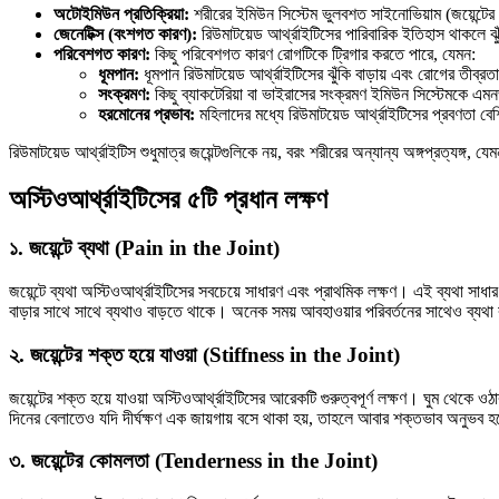
অটোইমিউন প্রতিক্রিয়া:
শরীরের ইমিউন সিস্টেম ভুলবশত সাইনোভিয়াম (জয়েন্টের চ
জেনেটিক্স (বংশগত কারণ):
রিউমাটয়েড আর্থ্রাইটিসের পারিবারিক ইতিহাস থাকলে 
পরিবেশগত কারণ:
কিছু পরিবেশগত কারণ রোগটিকে ট্রিগার করতে পারে, যেমন:
ধূমপান:
ধূমপান রিউমাটয়েড আর্থ্রাইটিসের ঝুঁকি বাড়ায় এবং রোগের তীব্রত
সংক্রমণ:
কিছু ব্যাকটেরিয়া বা ভাইরাসের সংক্রমণ ইমিউন সিস্টেমকে এমন
হরমোনের প্রভাব:
মহিলাদের মধ্যে রিউমাটয়েড আর্থ্রাইটিসের প্রবণতা বেশ
রিউমাটয়েড আর্থ্রাইটিস শুধুমাত্র জয়েন্টগুলিকে নয়, বরং শরীরের অন্যান্য অঙ্গপ্রত্যঙ্
অস্টিওআর্থ্রাইটিসের ৫টি প্রধান লক্ষণ
১. জয়েন্টে ব্যথা (Pain in the Joint)
জয়েন্টে ব্যথা অস্টিওআর্থ্রাইটিসের সবচেয়ে সাধারণ এবং প্রাথমিক লক্ষণ। এই ব্যথা সাধা
বাড়ার সাথে সাথে ব্যথাও বাড়তে থাকে। অনেক সময় আবহাওয়ার পরিবর্তনের সাথেও ব্যথা
২. জয়েন্টের শক্ত হয়ে যাওয়া (Stiffness in the Joint)
জয়েন্টের শক্ত হয়ে যাওয়া অস্টিওআর্থ্রাইটিসের আরেকটি গুরুত্বপূর্ণ লক্ষণ। ঘুম থেকে 
দিনের বেলাতেও যদি দীর্ঘক্ষণ এক জায়গায় বসে থাকা হয়, তাহলে আবার শক্তভাব অনুভব 
৩. জয়েন্টের কোমলতা (Tenderness in the Joint)