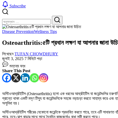
Subscribe
বন্ধ
খুঁজুন
করুন
খুঁজুন
Disease Prevention
Wellness Tips
Osteoarthritis:৫টি প্রধান লক্ষণ যা আপনার জানা উচ
লিখেছেন
TUFAN CHOWDHURY
জুলাই 3, 2025
7 মিনিটে পড়া
Osteoarthritis:৫টি
মন্তব্য বন্ধ
প্রধান
Share This Post
লক্ষণ
যা
আপনার
জানা
উচিত
অস্টিওআর্থ্রাইটিস (Osteoarthritis) হলো এক ধরনের আর্থ্রাইটিস যা জয়েন্টগুলির তরুণা
তে
প্রান্তে থাকা একটি মসৃণ টিস্যু যা জয়েন্টগুলিকে সহজে নড়াচড়া করতে সাহায্য করে এবং
অসুবিধা হয়।
অস্টিওআর্থ্রাইটিস শরীরের যেকোনো জয়েন্টকে প্রভাবিত করতে পারে, তবে এটি সাধারণত হাঁ
পারে, তবে রোগ বাড়ার সাথে সাথে দৈনন্দিন কাজকর্মেও বাধা সৃষ্টি করতে পারে।