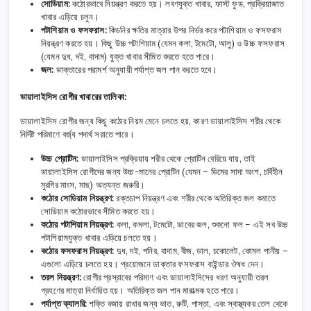
সোডিয়াম:
কঠোরভাবে নিয়ন্ত্রণ করতে হয়। লবণযুক্ত খাবার, ফাস্ট ফুড, প্রক্রিয়াজাত
খাবার এড়িয়ে চলুন।
পটাশিয়াম ও ফসফরাস:
কিডনির ক্ষতির মাত্রার উপর নির্ভর করে পটাশিয়াম ও ফসফরাস
নিয়ন্ত্রণ করতে হয়। কিছু উচ্চ পটাশিয়াম (যেমন কলা, টমেটো, আলু) ও উচ্চ ফসফরাস
(যেমন দুধ, দই, বাদাম) যুক্ত খাবার সীমিত করতে হতে পারে।
জল:
ডাক্তারের পরামর্শ অনুযায়ী পর্যাপ্ত জল পান করতে হবে।
ডায়ালাইসিস রোগীর খাবারের তালিকা:
ডায়ালাইসিস রোগীর জন্য কিছু কঠোর নিয়ম মেনে চলতে হয়, কারণ ডায়ালাইসিস শরীর থেকে
নির্দিষ্ট পরিমাণে বর্জ্য পদার্থ সরাতে পারে।
উচ্চ প্রোটিন:
ডায়ালাইসিস প্রক্রিয়ায় শরীর থেকে প্রোটিন বেরিয়ে যায়, তাই
ডায়ালাইসিস রোগীদের জন্য উচ্চ-মানের প্রোটিন (যেমন – ডিমের সাদা অংশ, চর্বিহীন
মুরগির মাংস, মাছ) অত্যন্ত জরুরি।
কঠোর সোডিয়াম নিয়ন্ত্রণ:
রক্তচাপ নিয়ন্ত্রণ এবং শরীর থেকে অতিরিক্ত জল কমাতে
সোডিয়াম কঠোরভাবে সীমিত করতে হয়।
কঠোর পটাশিয়াম নিয়ন্ত্রণ:
কলা, কমলা, টমেটো, ডাবের জল, শুকনো ফল – এই সব উচ্চ
পটাশিয়ামযুক্ত খাবার এড়িয়ে চলতে হয়।
কঠোর ফসফরাস নিয়ন্ত্রণ:
দুধ, দই, পনির, বাদাম, বীজ, ডাল, চকোলেট, কোমল পানীয় –
এগুলো এড়িয়ে চলতে হয়। প্রয়োজনে ডাক্তার ফসফরাস বাইন্ডার ঔষধ দেন।
তরল নিয়ন্ত্রণ:
রোগীর প্রস্রাবের পরিমাণ এবং ডায়ালাইসিসের ধরণ অনুযায়ী তরল
গ্রহণের মাত্রা নির্ধারিত হয়। অতিরিক্ত জল পান মারাত্মক হতে পারে।
পর্যাপ্ত ক্যালরি:
শক্তি বজায় রাখার জন্য ভাত, রুটি, পাস্তা, এবং স্বাস্থ্যকর তেল থেকে