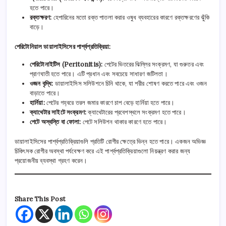
হতে পারে।
রক্তক্ষরণ:
হেপারিনের মতো রক্ত পাতলা করার ওষুধ ব্যবহারের কারণে রক্তক্ষরণের ঝুঁকি
বাড়ে।
পেরিটোনিয়াল ডায়ালাইসিসের পার্শ্বপ্রতিক্রিয়া:
পেরিটোনাইটিস (Peritonitis):
পেটের ভিতরের ঝিল্লির সংক্রমণ, যা গুরুতর এবং
প্রাণঘাতী হতে পারে। এটি প্রধান এবং সবচেয়ে সাধারণ জটিলতা।
ওজন বৃদ্ধি:
ডায়ালাইসিস সলিউশনে চিনি থাকে, যা শরীর শোষণ করতে পারে এবং ওজন
বাড়াতে পারে।
হার্নিয়া:
পেটের গহ্বরে তরল জমার কারণে চাপ বেড়ে হার্নিয়া হতে পারে।
ক্যাথেটার সাইটে সংক্রমণ:
ক্যাথেটারের প্রবেশস্থলে সংক্রমণ হতে পারে।
পেটে অস্বস্তি বা ফোলা:
পেটে সলিউশন থাকার কারণে হতে পারে।
ডায়ালাইসিসের পার্শ্বপ্রতিক্রিয়াগুলি প্রতিটি রোগীর ক্ষেত্রে ভিন্ন হতে পারে। একজন অভিজ্ঞ
চিকিৎসক রোগীর অবস্থা পর্যবেক্ষণ করে এই পার্শ্বপ্রতিক্রিয়াগুলো নিয়ন্ত্রণ করার জন্য
প্রয়োজনীয় ব্যবস্থা গ্রহণ করেন।
Share This Post