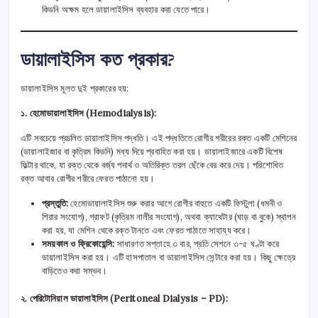
কিডনি অক্ষম হলে ডায়ালাইসিস ব্যবহার করা যেতে পারে।
ডায়ালাইসিস কত প্রকার?
ডায়ালাইসিস মূলত দুই প্রকারের হয়:
১. হেমোডায়ালাইসিস (Hemodialysis):
এটি সবচেয়ে প্রচলিত ডায়ালাইসিস পদ্ধতি। এই পদ্ধতিতে রোগীর শরীরের রক্ত একটি মেশিনের
(ডায়ালাইজার বা কৃত্রিম কিডনি) মধ্য দিয়ে প্রবাহিত করা হয়। ডায়ালাইজারে একটি বিশেষ
ফিল্টার থাকে, যা রক্ত থেকে বর্জ্য পদার্থ ও অতিরিক্ত তরল ছেঁকে বের করে দেয়। পরিশোধিত
রক্ত আবার রোগীর শরীরে ফেরত পাঠানো হয়।
প্রস্তুতি:
হেমোডায়ালাইসিস শুরু করার আগে রোগীর বাহুতে একটি ফিস্টুলা (ধমনী ও
শিরার সংযোগ), গ্রাফট (কৃত্রিম নালীর সংযোগ), অথবা ক্যাথেটার (ঘাড় বা বুকে) স্থাপন
করা হয়, যা মেশিন থেকে রক্ত টানতে এবং ফেরত পাঠাতে সাহায্য করে।
সময়কাল ও ফ্রিকোয়েন্সি:
সাধারণত সপ্তাহে ৩ বার, প্রতি সেশনে ৩-৫ ঘণ্টা করে
ডায়ালাইসিস করা হয়। এটি হাসপাতাল বা ডায়ালাইসিস সেন্টারে করা হয়। কিছু ক্ষেত্রে
বাড়িতেও করা সম্ভব।
২. পেরিটোনিয়াল ডায়ালাইসিস (Peritoneal Dialysis – PD):