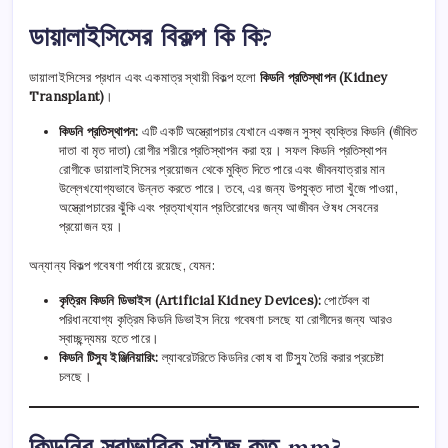
ডায়ালাইসিসের বিকল্প কি কি?
ডায়ালাইসিসের প্রধান এবং একমাত্র স্থায়ী বিকল্প হলো
কিডনি প্রতিস্থাপন (Kidney
Transplant)
।
কিডনি প্রতিস্থাপন:
এটি একটি অস্ত্রোপচার যেখানে একজন সুস্থ ব্যক্তির কিডনি (জীবিত
দাতা বা মৃত দাতা) রোগীর শরীরে প্রতিস্থাপন করা হয়। সফল কিডনি প্রতিস্থাপন
রোগীকে ডায়ালাইসিসের প্রয়োজন থেকে মুক্তি দিতে পারে এবং জীবনযাত্রার মান
উল্লেখযোগ্যভাবে উন্নত করতে পারে। তবে, এর জন্য উপযুক্ত দাতা খুঁজে পাওয়া,
অস্ত্রোপচারের ঝুঁকি এবং প্রত্যাখ্যান প্রতিরোধের জন্য আজীবন ঔষধ সেবনের
প্রয়োজন হয়।
অন্যান্য বিকল্প গবেষণা পর্যায়ে রয়েছে, যেমন:
কৃত্রিম কিডনি ডিভাইস (Artificial Kidney Devices):
পোর্টেবল বা
পরিধানযোগ্য কৃত্রিম কিডনি ডিভাইস নিয়ে গবেষণা চলছে যা রোগীদের জন্য আরও
স্বাচ্ছন্দ্যময় হতে পারে।
কিডনি টিস্যু ইঞ্জিনিয়ারিং:
ল্যাবরেটরিতে কিডনির কোষ বা টিস্যু তৈরি করার প্রচেষ্টা
চলছে।
কিডনির স্বাভাবিক সাইজ কত mm?