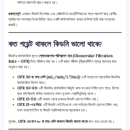
পর্যাপ্ত ক্যালরি গ্রহণ করতে হয়।
গুরুত্বপূর্ণ:
একজন কিডনি বিশেষজ্ঞ এবং রেজিস্টার্ড ডায়েটিশিয়ানের সাথে পরামর্শ করে রোগীর
ব্যক্তিগত অবস্থার উপর ভিত্তি করে একটি কাস্টমাইজড খাবার তালিকা তৈরি করা অত্যন্ত
জরুরি।
কত পয়েন্ট থাকলে কিডনি ভালো থাকে?
কিডনির কার্যকারিতা মূলত
গ্লোমেরুলার পরিস্রাবণ হার (Glomerular Filtration
Rate – GFR)
দিয়ে পরিমাপ করা হয়। এটি রক্ত পরীক্ষা (ক্রিয়েটিনিন স্তর) ব্যবহার করে
অনুমান করা হয়।
GFR 90 বা তার বেশি (mL/min/1.73m2):
এটি সাধারণত স্বাভাবিক কিডনির
কার্যকারিতা নির্দেশ করে।
GFR 60-89:
এটি কিডনির কার্যকারিতা কিছুটা কমে যাওয়ার ইঙ্গিত হতে পারে, বিশেষ
করে যদি কিডনি ক্ষতির অন্যান্য লক্ষণ (যেমন প্রোটিনুরিয়া) থাকে।
GFR 15-59:
এটি মধ্যম থেকে গুরুতর কিডনি রোগের ইঙ্গিত দেয়।
GFR 15-এর নিচে:
এটি কিডনি ফেইলিওর বা শেষ পর্যায়ের কিডনি রোগের ইঙ্গিত দেয়,
যখন ডায়ালাইসিস বা কিডনি প্রতিস্থাপনের প্রয়োজন হয়।
সুতরাং,
GFR এর মান ৯০ বা তার বেশি থাকলে কিডনি ভালো থাকে
বলে ধরে নেওয়া হয়।