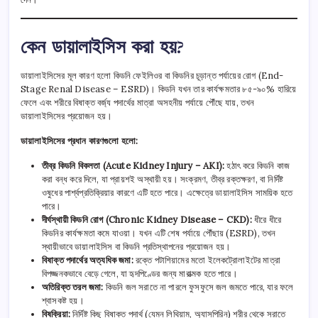
কেন ডায়ালাইসিস করা হয়?
ডায়ালাইসিসের মূল কারণ হলো কিডনি ফেইলিওর বা কিডনির চূড়ান্ত পর্যায়ের রোগ (End-
Stage Renal Disease – ESRD)। কিডনি যখন তার কার্যক্ষমতার ৮৫-৯০% হারিয়ে
ফেলে এবং শরীরে বিষাক্ত বর্জ্য পদার্থের মাত্রা অসহনীয় পর্যায়ে পৌঁছে যায়, তখন
ডায়ালাইসিসের প্রয়োজন হয়।
ডায়ালাইসিসের প্রধান কারণগুলো হলো:
তীব্র কিডনি বিকলতা (Acute Kidney Injury – AKI):
হঠাৎ করে কিডনি কাজ
করা বন্ধ করে দিলে, যা প্রায়শই অস্থায়ী হয়। সংক্রমণ, তীব্র রক্তক্ষরণ, বা নির্দিষ্ট
ওষুধের পার্শ্বপ্রতিক্রিয়ার কারণে এটি হতে পারে। এক্ষেত্রে ডায়ালাইসিস সাময়িক হতে
পারে।
দীর্ঘস্থায়ী কিডনি রোগ (Chronic Kidney Disease – CKD):
ধীরে ধীরে
কিডনির কার্যক্ষমতা কমে যাওয়া। যখন এটি শেষ পর্যায়ে পৌঁছায় (ESRD), তখন
স্থায়ীভাবে ডায়ালাইসিস বা কিডনি প্রতিস্থাপনের প্রয়োজন হয়।
বিষাক্ত পদার্থের অত্যধিক জমা:
রক্তে পটাশিয়ামের মতো ইলেকট্রোলাইটের মাত্রা
বিপজ্জনকভাবে বেড়ে গেলে, যা হৃদপিণ্ডের জন্য মারাত্মক হতে পারে।
অতিরিক্ত তরল জমা:
কিডনি জল সরাতে না পারলে ফুসফুসে জল জমতে পারে, যার ফলে
শ্বাসকষ্ট হয়।
বিষক্রিয়া:
নির্দিষ্ট কিছু বিষাক্ত পদার্থ (যেমন লিথিয়াম, অ্যাসপিরিন) শরীর থেকে সরাতে