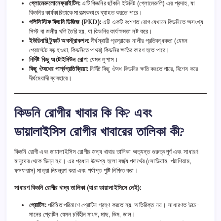
গ্লোমেরুলোনেফ্রাইটিস:
এটি কিডনির ছাঁকনি ইউনিট (গ্লোমেরুলি) এর প্রদাহ, যা
কিডনির কার্যকারিতাকে মারাত্মকভাবে ব্যাহত করতে পারে।
পলিসিস্টিক কিডনি ডিজিজ (PKD):
এটি একটি বংশগত রোগ যেখানে কিডনিতে অসংখ্য
সিস্ট বা জলীয় থলি তৈরি হয়, যা কিডনির কার্যক্ষমতা নষ্ট করে।
ইউরিনারি ট্র্যাক্ট অবস্ট্রাকশন:
দীর্ঘস্থায়ী প্রস্রাবের নালীর প্রতিবন্ধকতা (যেমন
প্রোস্টেট বড় হওয়া, কিডনিতে পাথর) কিডনির ক্ষতির কারণ হতে পারে।
নির্দিষ্ট কিছু অটোইমিউন রোগ:
যেমন লুপাস।
কিছু ঔষধের পার্শ্বপ্রতিক্রিয়া:
নির্দিষ্ট কিছু ঔষধ কিডনির ক্ষতি করতে পারে, বিশেষ করে
দীর্ঘমেয়াদী ব্যবহারে।
কিডনি রোগীর খাবার কি কি? এবং
ডায়ালাইসিস রোগীর খাবারের তালিকা কী?
কিডনি রোগী এবং ডায়ালাইসিস রোগীর জন্য খাবার তালিকা অত্যন্ত গুরুত্বপূর্ণ এবং সাধারণ
মানুষের থেকে ভিন্ন হয়। এর প্রধান উদ্দেশ্য হলো বর্জ্য পদার্থের (সোডিয়াম, পটাশিয়াম,
ফসফরাস) মাত্রা নিয়ন্ত্রণ করা এবং পর্যাপ্ত পুষ্টি নিশ্চিত করা।
সাধারণ কিডনি রোগীর খাদ্য তালিকা (যারা ডায়ালাইসিসে নেই):
প্রোটিন:
পরিমিত পরিমাণে প্রোটিন গ্রহণ করতে হয়, অতিরিক্ত নয়। সাধারণত উচ্চ-
মানের প্রোটিন যেমন চর্বিহীন মাংস, মাছ, ডিম, ডাল।