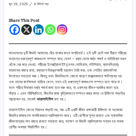
কী
জুন 26, 2025
6 মিনিটে পড়া
এবং
কেন
করা
Share This Post
হয়?
তে
মানবদেহের দুটি কিডনি আমাদের বেঁচে থাকার জন্য অপরিহার্য। এই দুটি ছোট অঙ্গ নীরবে শরীরের
অত্যন্ত গুরুত্বপূর্ণ কাজগুলো সম্পন্ন করে, যেমন – রক্ত থেকে বর্জ্য পদার্থ ও অতিরিক্ত তরল
ছেঁকে বের করে দেওয়া, শরীরের ইলেক্ট্রোলাইট (যেমন সোডিয়াম, পটাশিয়াম, ক্যালসিয়াম)
ভারসাম্য বজায় রাখা, রক্তচাপ নিয়ন্ত্রণকারী হরমোন তৈরি করা, এবং লোহিত রক্তকণিকা
উৎপাদনে সহায়তা করা। কিন্তু যখন কিডনিগুলো কোনো কারণে মারাত্মকভাবে ক্ষতিগ্রস্ত হয়
এবং তাদের কার্যক্ষমতা হারিয়ে ফেলে, তখন এই গুরুত্বপূর্ণ কাজগুলো সম্পন্ন হতে পারে না।
ফলে শরীরে বিষাক্ত বর্জ্য পদার্থ জমা হতে শুরু করে, যা একসময় জীবন-হুমকির কারণ হয়ে
দাঁড়ায়। এমন পরিস্থিতিতে, কিডনির কাজ কৃত্রিমভাবে সম্পন্ন করার জন্য যে চিকিৎসা পদ্ধতির
প্রয়োজন হয়, তাকেই
ডায়ালাইসিস
বলা হয়।
ডায়ালাইসিস কোনো নিরাময় পদ্ধতি নয়, বরং এটি একটি জীবন রক্ষাকারী চিকিৎসা যা অকেজো
কিডনির কাজগুলো সাময়িকভাবে প্রতিস্থাপন করে। এটি রোগীকে সুস্থ রাখতে এবং স্বাভাবিক
জীবনযাত্রার মান বজায় রাখতে সহায়তা করে, যতক্ষণ না কিডনি প্রতিস্থাপন সম্ভব হয় অথবা
রোগীর অবস্থা স্থিতিশীল হয়।