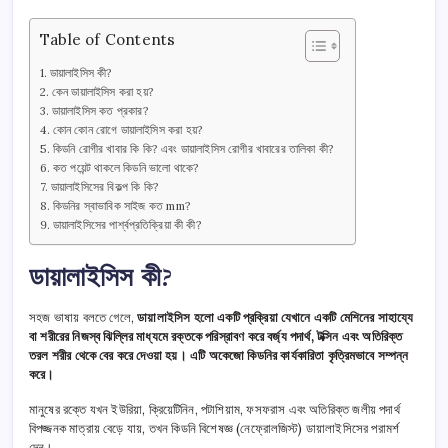
Table of Contents
ডায়ালাইসিস কী?
কেন ডায়ালাইসিস করা হয়?
ডায়ালাইসিস কত প্রকার?
কোন কোন রোগে ডায়ালাইসিস করা হয়?
কিডনি রোগীর খাবার কি কি? এবং ডায়ালাইসিস রোগীর খাবারের তালিকা কী?
কত পয়েন্ট থাকলে কিডনি ভালো থাকে?
ডায়ালাইসিসের বিকল্প কি কি?
কিডনির স্বাভাবিক সাইজ কত mm?
ডায়ালাইসিসের পার্শ্বপ্রতিক্রিয়া কী কী?
ডায়ালাইসিস কী?
সহজ ভাষায় বলতে গেলে,
ডায়ালাইসিস হলো একটি প্রক্রিয়া যেখানে একটি মেশিনের সাহায্যে
বা শরীরের নিজস্ব ঝিল্লির মাধ্যমে রক্তকে পরিস্রাবণ করে বর্জ্য পদার্থ, টক্সিন এবং অতিরিক্ত
তরল শরীর থেকে বের করে দেওয়া হয়। এটি অকেজো কিডনির কার্যকারিতা কৃত্রিমভাবে সম্পন্ন
করে।
মানুষের রক্তে যখন ইউরিয়া, ক্রিয়েটিনিন, পটাশিয়াম, ফসফরাস এবং অতিরিক্ত জলীয় পদার্থ
বিপজ্জনক মাত্রায় বেড়ে যায়, তখন কিডনি বিশেষজ্ঞ (নেফ্রোলজিস্ট) ডায়ালাইসিসের পরামর্শ
দেন।