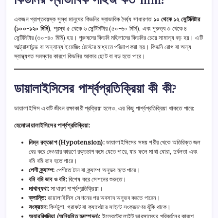
একজন প্রাপ্তবয়স্ক সুস্থ মানুষের কিডনির স্বাভাবিক দৈর্ঘ্য সাধারণত
১০ থেকে ১২ সেন্টিমিটার
(১০০-১২০ মিমি)
, প্রস্থ ৫ থেকে ৬ সেন্টিমিটার (৫০-৬০ মিমি), এবং পুরুত্ব ৩ থেকে ৪
সেন্টিমিটার (৩০-৪০ মিমি) হয়। পুরুষদের কিডনি মহিলাদের কিডনির চেয়ে সামান্য বড় হয়। এটি
আল্ট্রাসাউন্ড বা অন্যান্য ইমেজিং টেস্টের মাধ্যমে পরিমাপ করা হয়। কিডনি রোগ বা অন্য
স্বাস্থ্যগত সমস্যার কারণে কিডনির আকার ছোট বা বড় হতে পারে।
ডায়ালাইসিসের পার্শ্বপ্রতিক্রিয়া কী কী?
ডায়ালাইসিস একটি জীবন রক্ষাকারী প্রক্রিয়া হলেও, এর কিছু পার্শ্বপ্রতিক্রিয়া থাকতে পারে:
হেমোডায়ালাইসিসের পার্শ্বপ্রতিক্রিয়া:
নিম্ন রক্তচাপ (Hypotension):
ডায়ালাইসিসের সময় শরীর থেকে অতিরিক্ত জল
বের করে দেওয়ার কারণে রক্তচাপ কমে যেতে পারে, যার ফলে মাথা ঘোরা, দুর্বলতা এবং
বমি বমি ভাব হতে পারে।
পেশী ক্র্যাম্প:
পেশীতে টান বা ক্র্যাম্প অনুভব হতে পারে।
বমি বমি ভাব ও বমি:
বিশেষ করে সেশনের শুরুতে।
মাথাব্যথা:
সাধারণ পার্শ্বপ্রতিক্রিয়া।
ক্লান্তি:
ডায়ালাইসিস সেশনের পর অবসাদ অনুভব করতে পারেন।
সংক্রমণ:
ফিস্টুলা, গ্রাফট বা ক্যাথেটার সাইটে সংক্রমণের ঝুঁকি থাকে।
অ্যাররিথমিয়া (অনিয়মিত হৃদস্পন্দন):
ইলেকট্রোলাইট ভারসাম্যের পরিবর্তনের কারণে