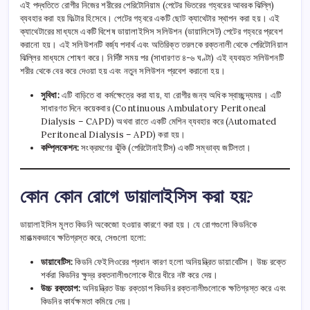
এই পদ্ধতিতে রোগীর নিজের শরীরের পেরিটোনিয়াম (পেটের ভিতরের গহ্বরের আবরক ঝিল্লি)
ব্যবহার করা হয় ফিল্টার হিসেবে। পেটের গহ্বরে একটি ছোট ক্যাথেটার স্থাপন করা হয়। এই
ক্যাথেটারের মাধ্যমে একটি বিশেষ ডায়ালাইসিস সলিউশন (ডায়ালিসেট) পেটের গহ্বরে প্রবেশ
করানো হয়। এই সলিউশনটি বর্জ্য পদার্থ এবং অতিরিক্ত তরলকে রক্তনালী থেকে পেরিটোনিয়াল
ঝিল্লির মাধ্যমে শোষণ করে। নির্দিষ্ট সময় পর (সাধারণত ৪-৬ ঘণ্টা) এই ব্যবহৃত সলিউশনটি
শরীর থেকে বের করে দেওয়া হয় এবং নতুন সলিউশন প্রবেশ করানো হয়।
সুবিধা:
এটি বাড়িতে বা কর্মক্ষেত্রে করা যায়, যা রোগীর জন্য অধিক স্বাচ্ছন্দ্যময়। এটি
সাধারণত দিনে কয়েকবার (Continuous Ambulatory Peritoneal
Dialysis – CAPD) অথবা রাতে একটি মেশিন ব্যবহার করে (Automated
Peritoneal Dialysis – APD) করা হয়।
কম্প্লিকেশন:
সংক্রমণের ঝুঁকি (পেরিটোনাইটিস) একটি সম্ভাব্য জটিলতা।
কোন কোন রোগে ডায়ালাইসিস করা হয়?
ডায়ালাইসিস মূলত কিডনি অকেজো হওয়ার কারণে করা হয়। যে রোগগুলো কিডনিকে
মারাত্মকভাবে ক্ষতিগ্রস্ত করে, সেগুলো হলো:
ডায়াবেটিস:
কিডনি ফেইলিওরের প্রধান কারণ হলো অনিয়ন্ত্রিত ডায়াবেটিস। উচ্চ রক্তে
শর্করা কিডনির ক্ষুদ্র রক্তনালীগুলোকে ধীরে ধীরে নষ্ট করে দেয়।
উচ্চ রক্তচাপ:
অনিয়ন্ত্রিত উচ্চ রক্তচাপ কিডনির রক্তনালীগুলোকে ক্ষতিগ্রস্ত করে এবং
কিডনির কার্যক্ষমতা কমিয়ে দেয়।