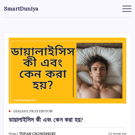
এড়িয়ে
SmartDuniya
লেখায়
Be
Smart
যান
&
Happy
Life
with
health
&
fitness
tips.
DISEASE PREVENTION
ডায়ালাইসিস কী এবং কেন করা হয়?
ডায়ালাইসিস
লিখেছেন
TUFAN CHOWDHURY
মন্তব্য বন্ধ