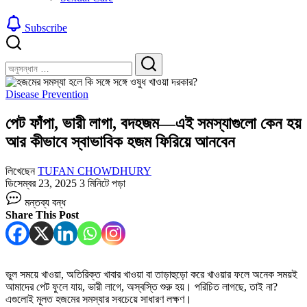
Subscribe
বন্ধ
খুঁজুন
করুন
খুঁজুন
Disease Prevention
পেট ফাঁপা, ভারী লাগা, বদহজম—এই সমস্যাগুলো কেন হয়
আর কীভাবে স্বাভাবিক হজম ফিরিয়ে আনবেন
লিখেছেন
TUFAN CHOWDHURY
ডিসেম্বর 23, 2025
3 মিনিটে পড়া
পেট
মন্তব্য বন্ধ
ফাঁপা,
Share This Post
ভারী
লাগা,
বদহজম
—
এই
ভুল সময়ে খাওয়া, অতিরিক্ত খাবার খাওয়া বা তাড়াহুড়ো করে খাওয়ার ফলে অনেক সময়ই
সমস্যাগুলো
আমাদের পেট ফুলে যায়, ভারী লাগে, অস্বস্তি শুরু হয়। পরিচিত লাগছে, তাই না?
কেন
এগুলোই মূলত হজমের সমস্যার সবচেয়ে সাধারণ লক্ষণ।
হয়