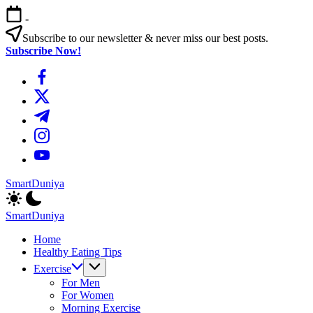
এড়িয়ে
-
লেখায়
যান
Subscribe to our newsletter & never miss our best posts.
Subscribe Now!
https://www.facebook.com/
https://twitter.com/
https://t.me/
https://www.instagram.com/
https://youtube.com/
SmartDuniya
Be
Smart
SmartDuniya
&
Be
Happy
Home
Smart
Life
Healthy Eating Tips
&
with
Happy
Exercise
health
Life
For Men
&
with
For Women
fitness
health
Morning Exercise
tips.