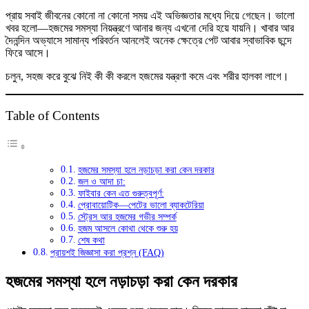
আর
প্রায় সবাই জীবনের কোনো না কোনো সময় এই অভিজ্ঞতার মধ্যে দিয়ে গেছেন। ভালো
কীভাবে
খবর হলো—হজমের সমস্যা নিয়ন্ত্রণে আনার জন্য এখনো দেরি হয়ে যায়নি। খাবার আর
স্বাভাবিক
দৈনন্দিন অভ্যাসে সামান্য পরিবর্তন আনলেই অনেক ক্ষেত্রে পেট আবার স্বাভাবিক ছন্দে
হজম
ফিরে আসে।
ফিরিয়ে
আনবেন
চলুন, সহজ করে বুঝে নিই কী কী করলে হজমের যন্ত্রণা কমে এবং শরীর হালকা লাগে।
তে
Table of Contents
হজমের সমস্যা হলে নড়াচড়া করা কেন দরকার
জল ও আদা চা:
ফাইবার কেন এত গুরুত্বপূর্ণ:
প্রোবায়োটিক—পেটের ভালো ব্যাকটেরিয়া
স্ট্রেস আর হজমের গভীর সম্পর্ক
হজম আসলে কোথা থেকে শুরু হয়
শেষ কথা
প্রায়শই জিজ্ঞাসা করা প্রশ্ন (FAQ)
হজমের সমস্যা হলে নড়াচড়া করা কেন দরকার