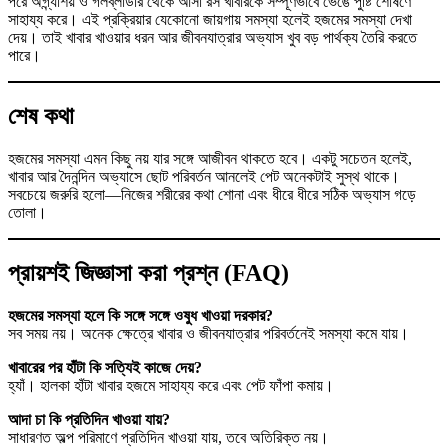
পরে অগ্ন্যাশয় ও গলব্লাডার থেকে আসা রস খাবারকে সম্পূর্ণভাবে ভেঙে পুষ্টি শোষণে
সাহায্য করে। এই প্রক্রিয়ার যেকোনো জায়গায় সমস্যা হলেই হজমের সমস্যা দেখা
দেয়। তাই খাবার খাওয়ার ধরন আর জীবনযাত্রার অভ্যাস খুব বড় পার্থক্য তৈরি করতে
পারে।
শেষ কথা
হজমের সমস্যা এমন কিছু নয় যার সঙ্গে আজীবন থাকতে হবে। একটু সচেতন হলেই,
খাবার আর দৈনন্দিন অভ্যাসে ছোট পরিবর্তন আনলেই পেট অনেকটাই সুস্থ থাকে।
সবচেয়ে জরুরি হলো—নিজের শরীরের কথা শোনা এবং ধীরে ধীরে সঠিক অভ্যাস গড়ে
তোলা।
প্রায়শই জিজ্ঞাসা করা প্রশ্ন (FAQ)
হজমের সমস্যা হলে কি সঙ্গে সঙ্গে ওষুধ খাওয়া দরকার?
সব সময় নয়। অনেক ক্ষেত্রে খাবার ও জীবনযাত্রার পরিবর্তনেই সমস্যা কমে যায়।
খাবারের পর হাঁটা কি সত্যিই কাজে দেয়?
হ্যাঁ। হালকা হাঁটা খাবার হজমে সাহায্য করে এবং পেট ফাঁপা কমায়।
আদা চা কি প্রতিদিন খাওয়া যায়?
সাধারণত অল্প পরিমাণে প্রতিদিন খাওয়া যায়, তবে অতিরিক্ত নয়।