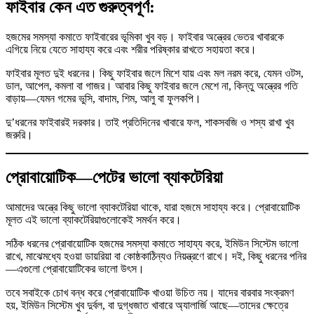
ফাইবার কেন এত গুরুত্বপূর্ণ
:
হজমের সমস্যা কমাতে ফাইবারের ভূমিকা খুব বড়। ফাইবার অন্ত্রের ভেতর খাবারকে
এগিয়ে নিয়ে যেতে সাহায্য করে এবং শরীর পরিষ্কার রাখতে সহায়তা করে।
ফাইবার মূলত দুই ধরনের। কিছু ফাইবার জলে মিশে যায় এবং মল নরম করে, যেমন ওটস,
ডাল, আপেল, কমলা বা গাজর। আবার কিছু ফাইবার জলে মেশে না, কিন্তু অন্ত্রের গতি
বাড়ায়—যেমন গমের ভুসি, বাদাম, শিম, আলু বা ফুলকপি।
দু’ধরনের ফাইবারই দরকার। তাই প্রতিদিনের খাবারে ফল, শাকসবজি ও শস্য রাখা খুব
জরুরি।
প্রোবায়োটিক—পেটের ভালো ব্যাকটেরিয়া
আমাদের অন্ত্রে কিছু ভালো ব্যাকটেরিয়া থাকে, যারা হজমে সাহায্য করে। প্রোবায়োটিক
মূলত এই ভালো ব্যাকটেরিয়াগুলোকেই সমর্থন করে।
সঠিক ধরনের প্রোবায়োটিক হজমের সমস্যা কমাতে সাহায্য করে, ইমিউন সিস্টেম ভালো
রাখে, মাঝেমধ্যে হওয়া ডায়রিয়া বা কোষ্ঠকাঠিন্যও নিয়ন্ত্রণে রাখে। দই, কিছু ধরনের পনির
—এগুলো প্রোবায়োটিকের ভালো উৎস।
তবে সবাইকে চোখ বন্ধ করে প্রোবায়োটিক খাওয়া উচিত নয়। যাদের বারবার সংক্রমণ
হয়, ইমিউন সিস্টেম খুব দুর্বল, বা দুগ্ধজাত খাবারে অ্যালার্জি আছে—তাদের ক্ষেত্রে