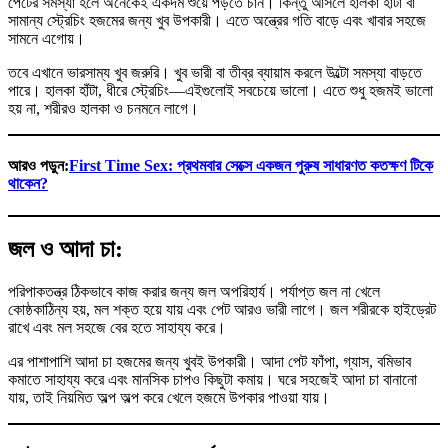
পেটের সমস্যা হলে অনেকেই একদম শুয়ে পড়তে চান। কিন্তু আসলে হালকা হাঁটা বা
সামান্য স্ট্রেচিং হজমের জন্য খুব উপকারী। এতে অন্ত্রের গতি বাড়ে এবং খাবার সহজে
সামনে এগোয়।
তবে এখানে ভারসাম্য খুব জরুরি। খুব ভারী বা তীব্র ব্যায়াম করলে উল্টো সমস্যা বাড়তে
পারে। হালকা হাঁটা, ধীরে স্ট্রেচিং—এইগুলোই সবচেয়ে ভালো। এতে শুধু হজমই ভালো
হয় না, শরীরও হালকা ও চনমনে লাগে।
আরও পড়ুন:
First Time Sex: প্রথমবার সেক্সে একজন পুরুষ সাধারণত কতক্ষণ টিকে
থাকেন?
জল ও আদা চা:
পরিপাকতন্ত্র ঠিকভাবে কাজ করার জন্য জল অপরিহার্য। পর্যাপ্ত জল না খেলে
কোষ্ঠকাঠিন্য হয়, মল শক্ত হয়ে যায় এবং পেট আরও ভারী লাগে। জল শরীরকে হাইড্রেট
রাখে এবং মল সহজে বের হতে সাহায্য করে।
এর পাশাপাশি আদা চা হজমের জন্য খুবই উপকারী। আদা পেট ফাঁপা, গ্যাস, বমিভাব
কমাতে সাহায্য করে এবং মানসিক চাপও কিছুটা কমায়। ঘরে সহজেই আদা চা বানানো
যায়, তাই নিয়মিত অল্প অল্প করে খেলে হজমে উপকার পাওয়া যায়।