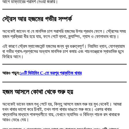
আগে ডাক্তারের পরামর্শ নেওয়া জরুরি।
স্ট্রেস আর হজমের গভীর সম্পর্ক
অনেকেই জানেন না যে মানসিক চাপ সরাসরি হজমের উপর প্রভাব ফেলে। স্ট্রেসের সময়
হজম প্রক্রিয়া ধীর হয়ে যায়, ফলে পেটে ব্যথা, ক্র্যাম্পিং, গ্যাস ও ফোলাভাব বাড়ে।
এই কারণে স্ট্রেস ম্যানেজমেন্ট হজমের জন্য খুব গুরুত্বপূর্ণ। নিয়মিত ধ্যান, যোগব্যায়াম
বা গভীর শ্বাস-প্রশ্বাসের অভ্যাস মানসিক চাপ কমায় এবং পাচনতন্ত্রকে স্বাভাবিক ছন্দে
ফিরিয়ে আনে।
আরও পড়ুন:
১০টি ভিটামিন C-তে ভরপুর প্রাকৃতিক খাবার
হজম আসলে কোথা থেকে শুরু হয়
অনেকেই ভাবেন হজম শুধু পেটে হয়, কিন্তু আসলে হজম শুরু হয় মুখ থেকেই। আমরা
যখন খাবার ভালো করে চিবাই, তখন লালা খাবার ভাঙতে শুরু করে। এরপর খাবার
খাদ্যনালির মাধ্যমে পাকস্থলীতে যায়, যেখানে অ্যাসিড ও বিভিন্ন পাচক রস খাবারকে
আরও ভেঙে দেয়।