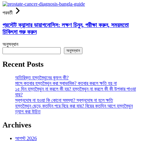
পরবর্তী
প্রস্টেট ক্যান্সার ডায়াগনোসিস: লক্ষণ চিনুন, পরীক্ষা করুন, সময়মতো
চিকিৎসা শুরু করুন
অনুসন্ধান
অনুসন্ধান
Recent Posts
অতিরিক্ত হস্তমৈথুনের কুফল কী?
মাসে কতবার হস্তমৈথুন করা স্বাভাবিক? কতবার করলে ক্ষতি হয় না
১৫ দিন হস্তমৈথুন না করলে কী হয়? হস্তমৈথুন না করলে কী কী উপকার পাওয়া
যায়?
স্বপ্নদোষ না হওয়া কি কোনো সমস্যা? স্বপ্নদোষ না হলে ক্ষতি
হস্তমৈথুন ছেড়ে কতদিন পরে বিয়ে করা যায়? বিয়ের কতদিন আগে হস্তমৈথুন
ত্যাগ করা উচিত
Archives
আগস্ট 2026