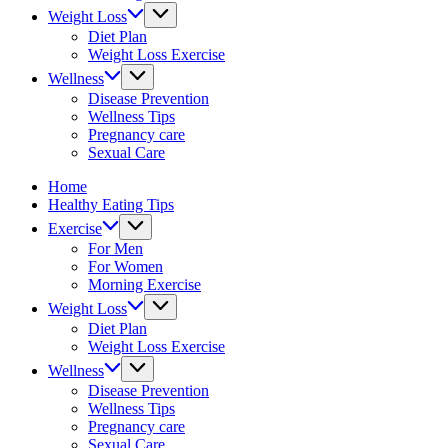
&
Weight Loss
fitness
Diet Plan
tips.
Weight Loss Exercise
Wellness
Disease Prevention
Wellness Tips
Pregnancy care
Sexual Care
Home
Healthy Eating Tips
Exercise
For Men
For Women
Morning Exercise
Weight Loss
Diet Plan
Weight Loss Exercise
Wellness
Disease Prevention
Wellness Tips
Pregnancy care
Sexual Care