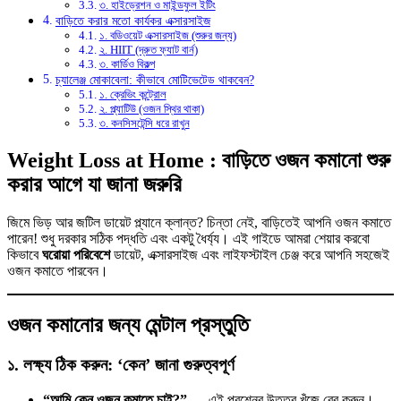
৩. হাইড্রেশন ও মাইন্ডফুল ইটিং
বাড়িতে করার মতো কার্যকর এক্সারসাইজ
১. বডিওয়েট এক্সারসাইজ (শুরুর জন্য)
২. HIIT (দ্রুত ফ্যাট বার্ন)
৩. কার্ডিও বিকল্প
চ্যালেঞ্জ মোকাবেলা: কীভাবে মোটিভেটেড থাকবেন?
১. ক্রেভিং কন্ট্রোল
২. প্ল্যাটিউ (ওজন স্থির থাকা)
৩. কনসিসটেন্সি ধরে রাখুন
Weight Loss at Home :
বাড়িতে ওজন কমানো শুরু
করার আগে যা জানা জরুরি
জিমে ভিড় আর জটিল ডায়েট প্ল্যানে ক্লান্ত? চিন্তা নেই, বাড়িতেই আপনি ওজন কমাতে
পারেন! শুধু দরকার সঠিক পদ্ধতি এবং একটু ধৈর্য্য। এই গাইডে আমরা শেয়ার করবো
কিভাবে
ঘরোয়া পরিবেশে
ডায়েট, এক্সারসাইজ এবং লাইফস্টাইল চেঞ্জ করে আপনি সহজেই
ওজন কমাতে পারবেন।
ওজন কমানোর জন্য মেন্টাল প্রস্তুতি
১. লক্ষ্য ঠিক করুন: ‘কেন’ জানা গুরুত্বপূর্ণ
“আমি কেন ওজন কমাতে চাই?”
— এই প্রশ্নের উত্তর খুঁজে বের করুন।