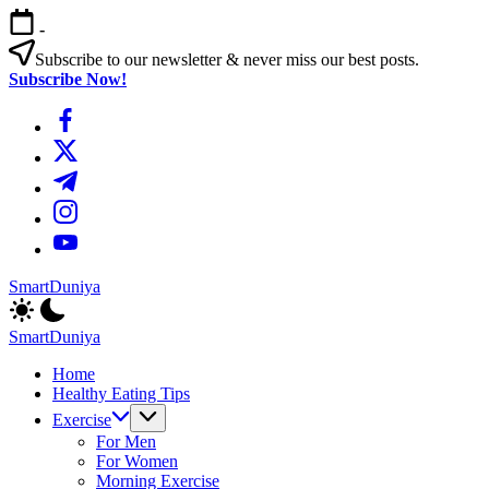
এড়িয়ে
-
লেখায়
যান
Subscribe to our newsletter & never miss our best posts.
Subscribe Now!
https://www.facebook.com/
https://twitter.com/
https://t.me/
https://www.instagram.com/
https://youtube.com/
SmartDuniya
Be
Smart
SmartDuniya
&
Be
Happy
Home
Smart
Life
Healthy Eating Tips
&
with
Happy
Exercise
health
Life
For Men
&
with
For Women
fitness
health
Morning Exercise
tips.