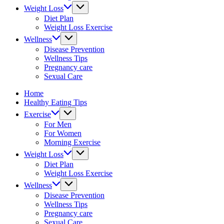
&
Weight Loss
fitness
Diet Plan
tips.
Weight Loss Exercise
Wellness
Disease Prevention
Wellness Tips
Pregnancy care
Sexual Care
Home
Healthy Eating Tips
Exercise
For Men
For Women
Morning Exercise
Weight Loss
Diet Plan
Weight Loss Exercise
Wellness
Disease Prevention
Wellness Tips
Pregnancy care
Sexual Care