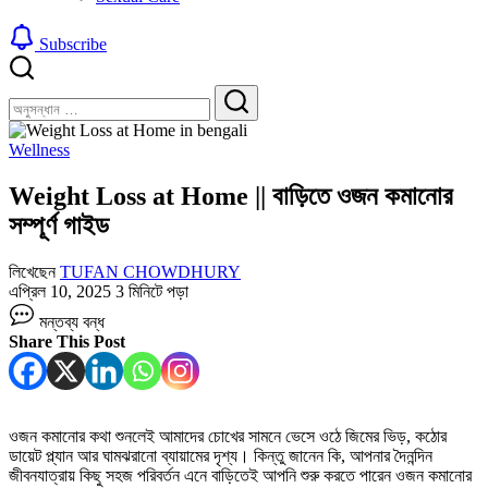
Subscribe
বন্ধ
খুঁজুন
করুন
খুঁজুন
Wellness
Weight Loss at Home || বাড়িতে ওজন কমানোর
সম্পূর্ণ গাইড
লিখেছেন
TUFAN CHOWDHURY
এপ্রিল 10, 2025
3 মিনিটে পড়া
Weight
মন্তব্য বন্ধ
Loss
Share This Post
at
Home
||
বাড়িতে
ওজন
ওজন কমানোর কথা শুনলেই আমাদের চোখের সামনে ভেসে ওঠে জিমের ভিড়, কঠোর
কমানোর
ডায়েট প্ল্যান আর ঘামঝরানো ব্যায়ামের দৃশ্য। কিন্তু জানেন কি, আপনার দৈনন্দিন
সম্পূর্ণ
জীবনযাত্রায় কিছু সহজ পরিবর্তন এনে বাড়িতেই আপনি শুরু করতে পারেন ওজন কমানোর
গাইড