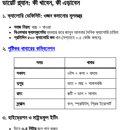
ডায়েট প্ল্যান: কী খাবেন, কী এড়াবেন
১. ক্যালোরি ডেফিসিট: ওজন কমানোর মূলমন্ত্র
সহজ নিয়ম
: খরচ > খাওয়া
বিএমআর ক্যালকুলেটর
ব্যবহার করে জানুন আপনার দৈনিক ক্যালোরি চাহিদা
প্রতিদিন ৫০০ ক্যালোরি কম
খান (সপ্তাহে ০.৫ কেজি কমবে)
২.
পুষ্টিকর খাবারের কম্বিনেশন
সময়
খাবার
সকাল
:
ওটস + কলা + বাদাম
দুপুর
:
ভাত + মাছ + শাকসবজি
রাত
:
রুটি + ডাল + সালাদ
স্ন্যাক্স
:
ফল, স্প্রাউটস, গ্রিক ইয়োগার্ট
৩. হাইড্রেশন ও মাইন্ডফুল ইটিং
দিনে
৩-৪ লিটার
জল পান করুন