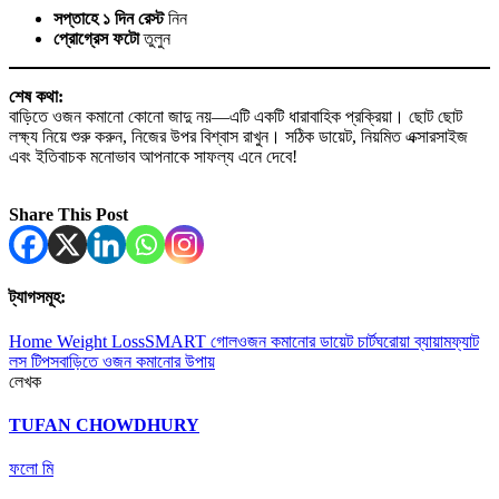
সপ্তাহে ১ দিন রেস্ট
নিন
প্রোগ্রেস ফটো
তুলুন
শেষ কথা:
বাড়িতে ওজন কমানো কোনো জাদু নয়—এটি একটি ধারাবাহিক প্রক্রিয়া। ছোট ছোট
লক্ষ্য নিয়ে শুরু করুন, নিজের উপর বিশ্বাস রাখুন। সঠিক ডায়েট, নিয়মিত এক্সারসাইজ
এবং ইতিবাচক মনোভাব আপনাকে সাফল্য এনে দেবে!
Share This Post
ট্যাগসমূহ:
Home Weight Loss
SMART গোল
ওজন কমানোর ডায়েট চার্ট
ঘরোয়া ব্যায়াম
ফ্যাট
লস টিপস
বাড়িতে ওজন কমানোর উপায়
লেখক
TUFAN CHOWDHURY
ফলো মি