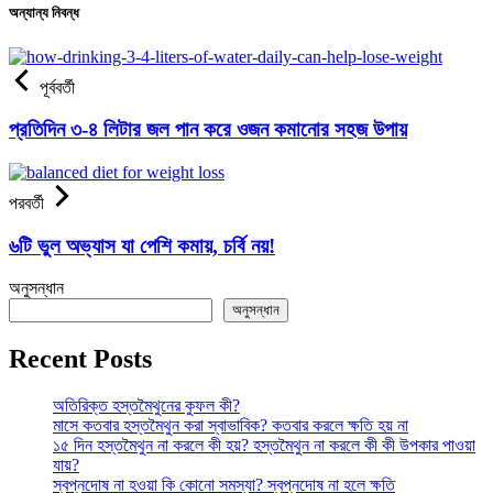
অন্যান্য নিবন্ধ
পূর্ববর্তী
প্রতিদিন ৩-৪ লিটার জল পান করে ওজন কমানোর সহজ উপায়
পরবর্তী
৬টি ভুল অভ্যাস যা পেশি কমায়, চর্বি নয়!
অনুসন্ধান
অনুসন্ধান
Recent Posts
অতিরিক্ত হস্তমৈথুনের কুফল কী?
মাসে কতবার হস্তমৈথুন করা স্বাভাবিক? কতবার করলে ক্ষতি হয় না
১৫ দিন হস্তমৈথুন না করলে কী হয়? হস্তমৈথুন না করলে কী কী উপকার পাওয়া
যায়?
স্বপ্নদোষ না হওয়া কি কোনো সমস্যা? স্বপ্নদোষ না হলে ক্ষতি