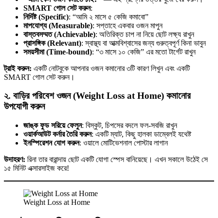
SMART গোল সেট করুন
:
নির্দিষ্ট (Specific)
: “আমি ২ মাসে ৫ কেজি কমাবো”
মাপযোগ্য (Measurable)
: সপ্তাহে একবার ওজন মাপুন
বাস্তবসম্মত (Achievable)
: অতিরিক্ত চাপ না নিয়ে ছোট লক্ষ্য রাখুন
প্রাসঙ্গিক (Relevant)
: স্বাস্থ্য বা আত্মবিশ্বাসের জন্য গুরুত্বপূর্ণ কিনা ভাবুন
সময়সীমা (Time-bound)
: “৩ মাসে ১০ কেজি” এর মতো টার্গেট রাখুন
ট্রাই করুন:
একটি নোটবুকে আপনার ওজন কমানোর ৩টি কারণ লিখুন এবং একটি
SMART গোল সেট করুন।
২. বাড়ির পরিবেশ ওজন (Weight Loss at Home) কমানোর
উপযোগী করুন
জাঙ্ক ফুড সরিয়ে ফেলুন
: বিস্কুট, চিপসের বদলে ফল-সবজি রাখুন
ওয়ার্কআউট কর্নার তৈরি করুন
: একটি ম্যাট, কিছু হালকা ডাম্বেলই যথেষ্ট
ইনস্পিরেশন যোগ করুন
: ওয়ালে মোটিভেশনাল পোস্টার লাগান
উদাহরণ:
রিনা তার বারান্দায় ছোট একটি যোগা স্পেস বানিয়েছে। এখন সকালে উঠেই সে
১৫ মিনিট এক্সারসাইজ করে!
Weight Loss at Home