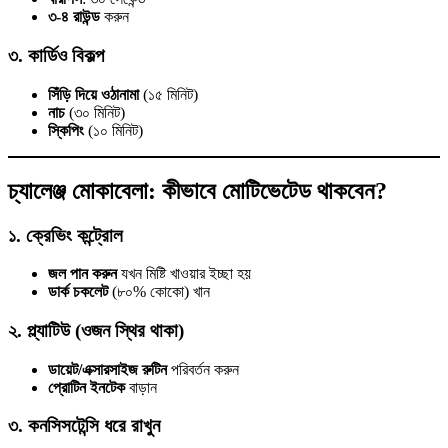
৩-৪ রাউন্ড
করুন
৩. কার্ডিও বিকল্প
সিঁড়ি দিয়ে ওঠানামা
(১৫ মিনিট)
নাচ
(৩০ মিনিট)
স্কিপিং
(১০ মিনিট)
চ্যালেঞ্জ মোকাবেলা: কীভাবে মোটিভেটেড থাকবেন?
১. ক্রেভিং কন্ট্রোল
জল
পান করুন
যখন মিষ্টি খাওয়ার ইচ্ছা হয়
ডার্ক চকলেট
(৮০% কোকো) খান
২. প্ল্যাটিউ (ওজন স্থির থাকা)
ডায়েট/এক্সারসাইজ রুটিন
পরিবর্তন করুন
প্রোটিন ইনটেক
বাড়ান
৩. কনসিসটেন্সি ধরে রাখুন