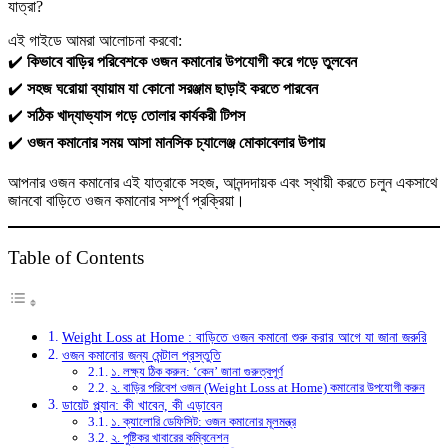
যাত্রা?
তে
এই গাইডে আমরা আলোচনা করবো:
✔️
কিভাবে বাড়ির পরিবেশকে ওজন কমানোর উপযোগী করে গড়ে তুলবেন
✔️
সহজ ঘরোয়া ব্যায়াম যা কোনো সরঞ্জাম ছাড়াই করতে পারবেন
✔️
সঠিক খাদ্যাভ্যাস গড়ে তোলার কার্যকরী টিপস
✔️
ওজন কমানোর সময় আসা মানসিক চ্যালেঞ্জ মোকাবেলার উপায়
আপনার ওজন কমানোর এই যাত্রাকে সহজ, আনন্দদায়ক এবং স্থায়ী করতে চলুন একসাথে
জানবো বাড়িতে ওজন কমানোর সম্পূর্ণ প্রক্রিয়া।
Table of Contents
Weight Loss at Home : বাড়িতে ওজন কমানো শুরু করার আগে যা জানা জরুরি
ওজন কমানোর জন্য মেন্টাল প্রস্তুতি
১. লক্ষ্য ঠিক করুন: ‘কেন’ জানা গুরুত্বপূর্ণ
২. বাড়ির পরিবেশ ওজন (Weight Loss at Home) কমানোর উপযোগী করুন
ডায়েট প্ল্যান: কী খাবেন, কী এড়াবেন
১. ক্যালোরি ডেফিসিট: ওজন কমানোর মূলমন্ত্র
২. পুষ্টিকর খাবারের কম্বিনেশন