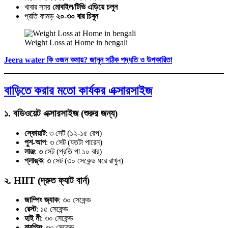
খাবার সময়
মোবাইল/টিভি এড়িয়ে চলুন
প্রতি কামড়
২০-৩০ বার চিবুন
Weight Loss at Home in bengali
Jeera water কি ওজন কমায়? জানুন সঠিক পদ্ধতি ও উপকারিতা
বাড়িতে করার মতো কার্যকর এক্সারসাইজ
১. বডিওয়েট এক্সারসাইজ (শুরুর জন্য)
স্কোয়াট
: ৩ সেট (১২-১৫ রেপ)
পুশ-আপ
: ৩ সেট (যতটা পারেন)
লাঞ্জ
: ৩ সেট (প্রতি পা ১০ বার)
প্লাঙ্ক
: ৩ সেট (৩০ সেকেন্ড ধরে রাখুন)
২. HIIT (দ্রুত ফ্যাট বার্ন)
জাম্পিং জ্যাক
: ৩০ সেকেন্ড
রেস্ট
: ১৫ সেকেন্ড
হাই নী
: ৩০ সেকেন্ড
বারপিস
: ৩০ সেকেন্ড