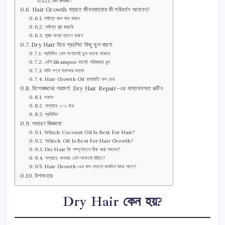
কেন কার্যকর?
Hair Growth বাড়াতে জীবনযাত্রায় কী পরিবর্তন আনবেন?
পর্যাপ্ত জল পান করুন
পর্যাপ্ত ঘুম জরুরি
সুষম খাদ্য গ্রহণ করুন
Dry Hair নিয়ে প্রচলিত কিছু ভুল ধারণা
প্রতিদিন তেল লাগালেই চুল ভালো থাকবে
বেশি Shampoo মানেই পরিষ্কার চুল
দামি পণ্য সবসময় ভালো
Hair Growth Oil রাতারাতি ফল দেয়
বিশেষজ্ঞদের পরামর্শ: Dry Hair Repair-এর বাস্তবসম্মত রুটিন
সকাল
সপ্তাহে ১-২ বার
প্রতিদিন
সাধারণ জিজ্ঞাসা
Which Coconut Oil Is Best For Hair?
Which Oil Is Best For Hair Growth?
Dry Hair কি সম্পূর্ণভাবে ঠিক করা সম্ভব?
সপ্তাহে কতবার তেল লাগানো উচিত?
Hair Growth-এর ফল দেখতে কতদিন সময় লাগে?
উপসংহার
Dry Hair কেন হয়?