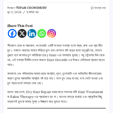
How
লিখেছেন
TUFAN CHOWDHURY
মন্তব্য বন্ধ
To
জুন 2, 2026
5 মিনিটে পড়া
Repair
Dry
Hair
Share This Post
Naturally:
Hair
Growth
বাড়াতে
শীতকাল হোক বা গরমকাল, অনেকেরই একটি সাধারণ সমস্যা হলো শুষ্ক, রুক্ষ এবং প্রাণহীন
প্রাকৃতিক
চুল। সকালে আয়নার সামনে দাঁড়িয়ে চুলে হাত বোলালে যদি খড়ের মতো অনুভূতি হয়, তাহলে
উপায়
বুঝতে হবে আপনার চুল অতিরিক্ত Dry Hair-এর সমস্যায় ভুগছে। শুধু সৌন্দর্যের দিক থেকে
তে
নয়, এই সমস্যা দীর্ঘদিন চলতে থাকলে Hair Growth-এর উপরও নেতিবাচক প্রভাব পড়তে
পারে।
কলকাতা এবং পশ্চিমবঙ্গের আবহাওয়ায় আর্দ্রতা, দূষণ, ধুলোবালি এবং অনিয়মিত জীবনযাত্রার
কারণে চুলের স্বাভাবিক আর্দ্রতা নষ্ট হয়ে যায়। ফলে চুল ভেঙে যাওয়া, ডগা ফেটে যাওয়া এবং
চুল পড়ার মতো সমস্যা দেখা দেয়।
ভালো খবর হলো, Dry Hair Repair করার জন্য সবসময় দামি Hair Treatment
বা Salon Therapy-এর প্রয়োজন হয় না। অনেক ক্ষেত্রে ঘরোয়া এবং প্রাকৃতিক কিছু
অভ্যাসই চুলকে আবার সুস্থ ও উজ্জ্বল করে তুলতে পারে।