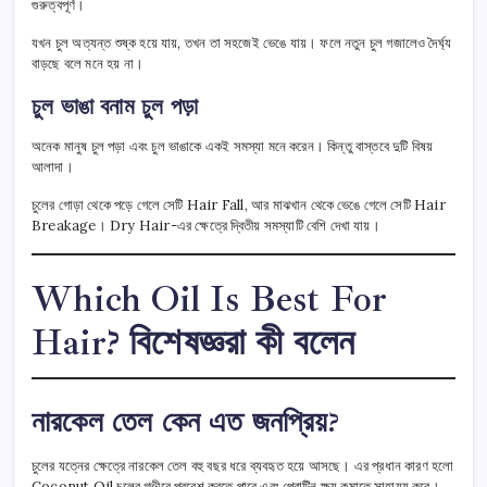
গুরুত্বপূর্ণ।
যখন চুল অত্যন্ত শুষ্ক হয়ে যায়, তখন তা সহজেই ভেঙে যায়। ফলে নতুন চুল গজালেও দৈর্ঘ্য
বাড়ছে বলে মনে হয় না।
চুল ভাঙা বনাম চুল পড়া
অনেক মানুষ চুল পড়া এবং চুল ভাঙাকে একই সমস্যা মনে করেন। কিন্তু বাস্তবে দুটি বিষয়
আলাদা।
চুলের গোড়া থেকে পড়ে গেলে সেটি Hair Fall, আর মাঝখান থেকে ভেঙে গেলে সেটি Hair
Breakage। Dry Hair-এর ক্ষেত্রে দ্বিতীয় সমস্যাটি বেশি দেখা যায়।
Which Oil Is Best For
Hair? বিশেষজ্ঞরা কী বলেন
নারকেল তেল কেন এত জনপ্রিয়?
চুলের যত্নের ক্ষেত্রে নারকেল তেল বহু বছর ধরে ব্যবহৃত হয়ে আসছে। এর প্রধান কারণ হলো
Coconut Oil চুলের গভীরে প্রবেশ করতে পারে এবং প্রোটিন ক্ষয় কমাতে সাহায্য করে।