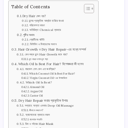
Table of Contents
Dry Hair কেন হয়?
চুলের প্রাকৃতিক আর্দ্রতা হারিয়ে যাওয়া
পরিবেশগত কারণ
অতিরিক্ত Chemical ব্যবহার
পুষ্টির অভাব
প্রোটিনের ঘাটতি
ভিটামিন ও মিনারেলের অভাব
Hair Growth ও Dry Hair Repair-এর মধ্যে সম্পর্ক
কেন শুষ্ক চুলে Hair Growth কমে যায়?
চুল ভাঙা বনাম চুল পড়া
Which Oil Is Best For Hair? বিশেষজ্ঞরা কী বলেন
নারকেল তেল কেন এত জনপ্রিয়?
Which Coconut Oil Is Best For Hair?
Virgin Coconut Oil-এর উপকারিতা
Which Oil Is Best?
Almond Oil
Argan Oil
Castor Oil
Dry Hair Repair করার প্রাকৃতিক উপায়
সপ্তাহে অন্তত একবার Deep Oil Massage
কীভাবে করবেন?
অ্যালোভেরা ব্যবহার করুন
ব্যবহার পদ্ধতি
ডিম ও দইয়ের Hair Mask