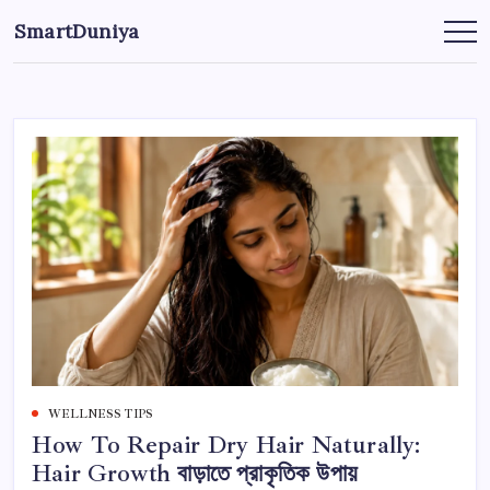
এড়িয়ে
SmartDuniya
লেখায়
Be
Smart
যান
&
Happy
Life
with
health
&
fitness
tips.
WELLNESS TIPS
How To Repair Dry Hair Naturally:
Hair Growth বাড়াতে প্রাকৃতিক উপায়