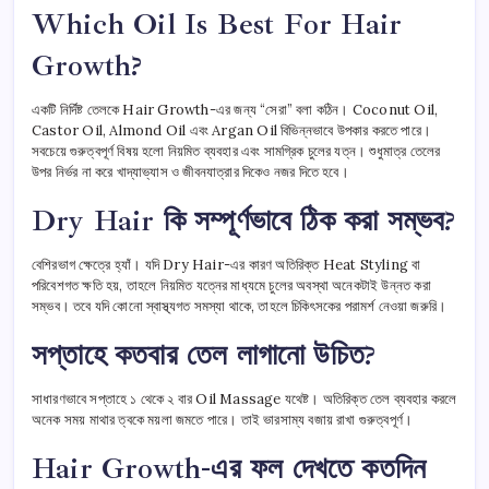
Which Oil Is Best For Hair
Growth?
একটি নির্দিষ্ট তেলকে Hair Growth-এর জন্য “সেরা” বলা কঠিন। Coconut Oil,
Castor Oil, Almond Oil এবং Argan Oil বিভিন্নভাবে উপকার করতে পারে।
সবচেয়ে গুরুত্বপূর্ণ বিষয় হলো নিয়মিত ব্যবহার এবং সামগ্রিক চুলের যত্ন। শুধুমাত্র তেলের
উপর নির্ভর না করে খাদ্যাভ্যাস ও জীবনযাত্রার দিকেও নজর দিতে হবে।
Dry Hair কি সম্পূর্ণভাবে ঠিক করা সম্ভব?
বেশিরভাগ ক্ষেত্রে হ্যাঁ। যদি Dry Hair-এর কারণ অতিরিক্ত Heat Styling বা
পরিবেশগত ক্ষতি হয়, তাহলে নিয়মিত যত্নের মাধ্যমে চুলের অবস্থা অনেকটাই উন্নত করা
সম্ভব। তবে যদি কোনো স্বাস্থ্যগত সমস্যা থাকে, তাহলে চিকিৎসকের পরামর্শ নেওয়া জরুরি।
সপ্তাহে কতবার তেল লাগানো উচিত?
সাধারণভাবে সপ্তাহে ১ থেকে ২ বার Oil Massage যথেষ্ট। অতিরিক্ত তেল ব্যবহার করলে
অনেক সময় মাথার ত্বকে ময়লা জমতে পারে। তাই ভারসাম্য বজায় রাখা গুরুত্বপূর্ণ।
Hair Growth-এর ফল দেখতে কতদিন