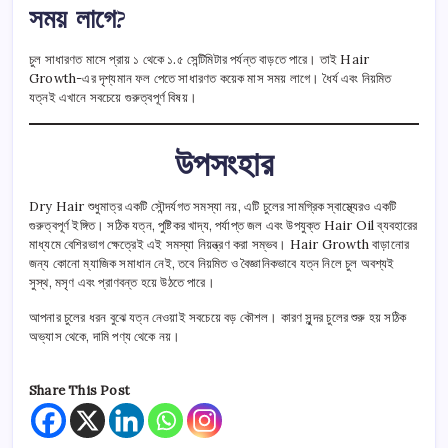
সময় লাগে?
চুল সাধারণত মাসে প্রায় ১ থেকে ১.৫ সেন্টিমিটার পর্যন্ত বাড়তে পারে। তাই Hair
Growth-এর দৃশ্যমান ফল পেতে সাধারণত কয়েক মাস সময় লাগে। ধৈর্য এবং নিয়মিত
যত্নই এখানে সবচেয়ে গুরুত্বপূর্ণ বিষয়।
উপসংহার
Dry Hair শুধুমাত্র একটি সৌন্দর্যগত সমস্যা নয়, এটি চুলের সামগ্রিক স্বাস্থ্যেরও একটি
গুরুত্বপূর্ণ ইঙ্গিত। সঠিক যত্ন, পুষ্টিকর খাদ্য, পর্যাপ্ত জল এবং উপযুক্ত Hair Oil ব্যবহারের
মাধ্যমে বেশিরভাগ ক্ষেত্রেই এই সমস্যা নিয়ন্ত্রণ করা সম্ভব। Hair Growth বাড়ানোর
জন্য কোনো ম্যাজিক সমাধান নেই, তবে নিয়মিত ও বৈজ্ঞানিকভাবে যত্ন নিলে চুল অবশ্যই
সুস্থ, মসৃণ এবং প্রাণবন্ত হয়ে উঠতে পারে।
আপনার চুলের ধরন বুঝে যত্ন নেওয়াই সবচেয়ে বড় কৌশল। কারণ সুন্দর চুলের শুরু হয় সঠিক
অভ্যাস থেকে, দামি পণ্য থেকে নয়।
Share This Post