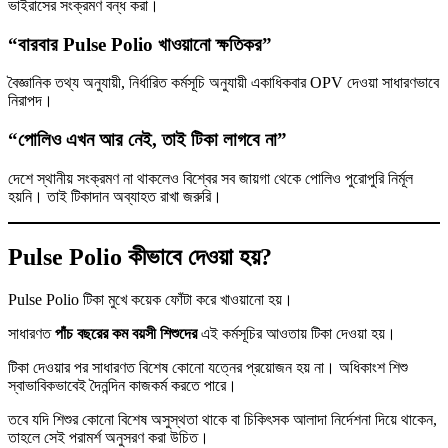
ভাইরাসের সংক্রমণ বন্ধ করা।
“বারবার Pulse Polio খাওয়ানো ক্ষতিকর”
বৈজ্ঞানিক তথ্য অনুযায়ী, নির্ধারিত কর্মসূচি অনুযায়ী একাধিকবার OPV দেওয়া সাধারণভাবে
নিরাপদ।
“পোলিও এখন আর নেই, তাই টিকা লাগবে না”
দেশে স্থানীয় সংক্রমণ না থাকলেও বিশ্বের সব জায়গা থেকে পোলিও পুরোপুরি নির্মূল
হয়নি। তাই টিকাদান অব্যাহত রাখা জরুরি।
Pulse Polio কীভাবে দেওয়া হয়?
Pulse Polio টিকা মুখে কয়েক ফোঁটা করে খাওয়ানো হয়।
সাধারণত
পাঁচ বছরের কম বয়সী শিশুদের
এই কর্মসূচির আওতায় টিকা দেওয়া হয়।
টিকা দেওয়ার পর সাধারণত বিশেষ কোনো যত্নের প্রয়োজন হয় না। অধিকাংশ শিশু
স্বাভাবিকভাবেই দৈনন্দিন কাজকর্ম করতে পারে।
তবে যদি শিশুর কোনো বিশেষ অসুস্থতা থাকে বা চিকিৎসক আলাদা নির্দেশনা দিয়ে থাকেন,
তাহলে সেই পরামর্শ অনুসরণ করা উচিত।