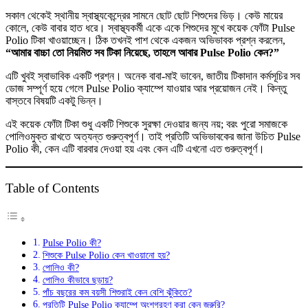
তে
সকাল থেকেই স্থানীয় স্বাস্থ্যকেন্দ্রের সামনে ছোট ছোট শিশুদের ভিড়। কেউ মায়ের
কোলে, কেউ বাবার হাত ধরে। স্বাস্থ্যকর্মী একে একে শিশুদের মুখে কয়েক ফোঁটা Pulse
Polio টিকা খাওয়াচ্ছেন। ঠিক তখনই পাশ থেকে একজন অভিভাবক প্রশ্ন করলেন,
“আমার বাচ্চা তো নিয়মিত সব টিকা নিয়েছে, তাহলে আবার Pulse Polio কেন?”
এটি খুবই স্বাভাবিক একটি প্রশ্ন। অনেক বাবা-মাই ভাবেন, জাতীয় টিকাদান কর্মসূচির সব
ডোজ সম্পূর্ণ হয়ে গেলে Pulse Polio ক্যাম্পে যাওয়ার আর প্রয়োজন নেই। কিন্তু
বাস্তবে বিষয়টি একটু ভিন্ন।
এই কয়েক ফোঁটা টিকা শুধু একটি শিশুকে সুরক্ষা দেওয়ার জন্য নয়; বরং পুরো সমাজকে
পোলিওমুক্ত রাখতে অত্যন্ত গুরুত্বপূর্ণ। তাই প্রতিটি অভিভাবকের জানা উচিত Pulse
Polio কী, কেন এটি বারবার দেওয়া হয় এবং কেন এটি এখনো এত গুরুত্বপূর্ণ।
Table of Contents
Pulse Polio কী?
শিশুকে Pulse Polio কেন খাওয়ানো হয়?
পোলিও কী?
পোলিও কীভাবে ছড়ায়?
পাঁচ বছরের কম বয়সী শিশুরাই কেন বেশি ঝুঁকিতে?
প্রতিটি Pulse Polio ক্যাম্পে অংশগ্রহণ করা কেন জরুরি?