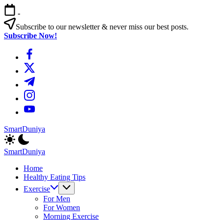
এড়িয়ে
-
লেখায়
যান
Subscribe to our newsletter & never miss our best posts.
Subscribe Now!
https://www.facebook.com/
https://twitter.com/
https://t.me/
https://www.instagram.com/
https://youtube.com/
SmartDuniya
Be
Smart
SmartDuniya
&
Be
Happy
Home
Smart
Life
Healthy Eating Tips
&
with
Happy
Exercise
health
Life
For Men
&
with
For Women
fitness
health
Morning Exercise
tips.