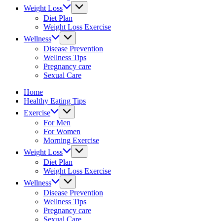
&
Weight Loss
fitness
Diet Plan
tips.
Weight Loss Exercise
Wellness
Disease Prevention
Wellness Tips
Pregnancy care
Sexual Care
Home
Healthy Eating Tips
Exercise
For Men
For Women
Morning Exercise
Weight Loss
Diet Plan
Weight Loss Exercise
Wellness
Disease Prevention
Wellness Tips
Pregnancy care
Sexual Care