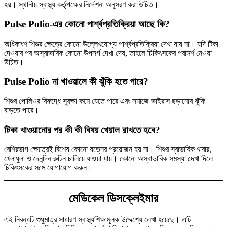
হয়। স্থানীয় স্বাস্থ্য কর্তৃপক্ষের নির্দেশনা অনুসরণ করা উচিত।
Pulse Polio-এর কোনো পার্শ্বপ্রতিক্রিয়া আছে কি?
অধিকাংশ শিশুর ক্ষেত্রে কোনো উল্লেখযোগ্য পার্শ্বপ্রতিক্রিয়া দেখা যায় না। যদি টিকা
দেওয়ার পর অস্বাভাবিক কোনো উপসর্গ দেখা দেয়, তাহলে চিকিৎসকের পরামর্শ নেওয়া
উচিত।
Pulse Polio না খাওয়ালে কী ঝুঁকি হতে পারে?
শিশুর পোলিওর বিরুদ্ধে সুরক্ষা কমে যেতে পারে এবং সমাজে ভাইরাস ছড়ানোর ঝুঁকি
বাড়তে পারে।
টিকা খাওয়ানোর পর কী কী বিষয় খেয়াল রাখতে হবে?
বেশিরভাগ ক্ষেত্রেই বিশেষ কোনো যত্নের প্রয়োজন হয় না। শিশুর স্বাভাবিক খাবার,
খেলাধুলা ও দৈনন্দিন রুটিন চালিয়ে যাওয়া যায়। কোনো অস্বাভাবিক সমস্যা দেখা দিলে
চিকিৎসকের সঙ্গে যোগাযোগ করুন।
মেডিকেল ডিসক্লেইমার
এই নিবন্ধটি শুধুমাত্র সাধারণ স্বাস্থ্যশিক্ষামূলক উদ্দেশ্যে লেখা হয়েছে। এটি