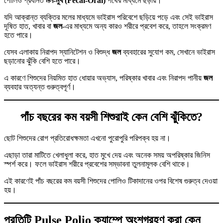
পোলিও প্রধানত
মল-মুখ (Fecal-Oral)
পথের মাধ্যমে ছড়ায়।
যদি আক্রান্ত ব্যক্তির মলের মাধ্যমে ভাইরাস পরিবেশে ছড়িয়ে পড়ে এবং সেই ভাইরাস
দূষিত হাত, খাবার বা
জল
-এর মাধ্যমে অন্য কারও শরীরে প্রবেশ করে, তাহলে সংক্রমণ
হতে পারে।
যেসব এলাকায় নিরাপদ স্যানিটেশন ও বিশুদ্ধ
জল
ব্যবহারের সুযোগ কম, সেখানে ভাইরাস
ছড়ানোর ঝুঁকি বেশি হতে পারে।
এ কারণে শিশুদের নিয়মিত হাত ধোয়ার অভ্যাস, পরিষ্কার খাবার এবং নিরাপদ পানীয়
জল
ব্যবহার অত্যন্ত গুরুত্বপূর্ণ।
পাঁচ বছরের কম বয়সী শিশুরাই কেন বেশি ঝুঁকিতে?
ছোট শিশুদের রোগ প্রতিরোধক্ষমতা এখনো পুরোপুরি পরিপক্ব হয় না।
এছাড়া তারা মাটিতে খেলাধুলা করে, হাত মুখে দেয় এবং অনেক সময় অপরিষ্কার জিনিস
স্পর্শ করে। ফলে ভাইরাস শরীরে প্রবেশের সম্ভাবনা তুলনামূলক বেশি থাকে।
এই কারণেই পাঁচ বছরের কম বয়সী শিশুদের পোলিও টিকাদানের ওপর বিশেষ গুরুত্ব দেওয়া
হয়।
প্রতিটি Pulse Polio ক্যাম্পে অংশগ্রহণ করা কেন