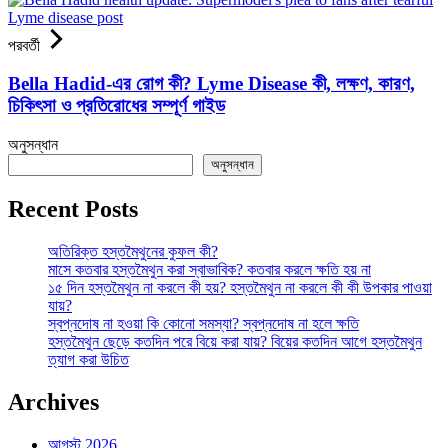
পরবর্তী
Bella Hadid-এর রোগ কী? Lyme Disease কী, লক্ষণ, কারণ,
চিকিৎসা ও প্রতিরোধের সম্পূর্ণ গাইড
অনুসন্ধান
অনুসন্ধান
Recent Posts
অতিরিক্ত হস্তমৈথুনের কুফল কী?
মাসে কতবার হস্তমৈথুন করা স্বাভাবিক? কতবার করলে ক্ষতি হয় না
১৫ দিন হস্তমৈথুন না করলে কী হয়? হস্তমৈথুন না করলে কী কী উপকার পাওয়া
যায়?
স্বপ্নদোষ না হওয়া কি কোনো সমস্যা? স্বপ্নদোষ না হলে ক্ষতি
হস্তমৈথুন ছেড়ে কতদিন পরে বিয়ে করা যায়? বিয়ের কতদিন আগে হস্তমৈথুন
ত্যাগ করা উচিত
Archives
আগস্ট 2026