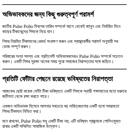
অভিভাবকদের জন্য কিছু গুরুত্বপূর্ণ পরামর্শ
জাতীয় Pulse Polio দিবসের তারিখ সম্পর্কে আগে থেকেই জানুন এবং নির্ধারিত দিনে
কাছের টিকাকেন্দ্রে শিশুকে নিয়ে যান।
শিশুর নিয়মিত টিকাদানের রেকর্ড সংরক্ষণ করুন এবং স্বাস্থ্যকর্মীর পরামর্শ অনুযায়ী সব
ডোজ সম্পূর্ণ করুন।
পরিবারের অন্য সদস্য এবং প্রতিবেশী অভিভাবকদেরও Pulse Polio সম্পর্কে সচেতন
করুন। একটি শিশুর সুরক্ষা অনেক সময় পুরো সমাজের নিরাপত্তার সঙ্গে জড়িত।
প্রতিটি ফোঁটার পেছনে রয়েছে ভবিষ্যতের নিরাপত্তা
আজকের ছোট্ট কয়েক ফোঁটা টিকা ভবিষ্যতে একটি শিশুকে স্থায়ী পক্ষাঘাতের মতো গুরুতর
জটিলতা থেকে রক্ষা করতে পারে।
একজন অভিভাবক হিসেবে আপনার সবচেয়ে বড় দায়িত্বগুলোর একটি হলো সময়মতো
শিশুর টিকাদান নিশ্চিত করা।
মনে রাখবেন, Pulse Polio শুধু একটি টিকা নয়; এটি ভবিষ্যৎ প্রজন্মকে পোলিওমুক্ত
রাখার একটি সম্মিলিত সামাজিক উদ্যোগ।