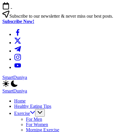
এড়িয়ে
-
লেখায়
যান
Subscribe to our newsletter & never miss our best posts.
Subscribe Now!
https://www.facebook.com/
https://twitter.com/
https://t.me/
https://www.instagram.com/
https://youtube.com/
SmartDuniya
Be
Smart
SmartDuniya
&
Be
Happy
Home
Smart
Life
Healthy Eating Tips
&
with
Happy
Exercise
health
Life
For Men
&
with
For Women
fitness
health
Morning Exercise
tips.