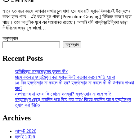
4 Min Read
চিন্তা
নেই,
মাত্র ২৩ বছর বয়সে আপনার মাথার চুল সাদা হয়ে যাওয়াটা স্বাভাবিকভাবেই উদ্বেগের
পার্শ্বপ্রতিক্রিয়া
কারণ হতে পারে। এই বয়সে চুল পাকা (Premature Graying) বিভিন্ন কারণে হতে
ছাড়া
পারে। তবে আধুনিক যুগে এর সমাধানও রয়েছে। আপনি যদি পার্শ্বপ্রতিক্রিয়া ছাড়া
চুল
দীর্ঘদিনের জন্য চুল কালো…
কালো
করার
অনুসন্ধান
উপায়
অনুসন্ধান
আছে!
তে
Recent Posts
অতিরিক্ত হস্তমৈথুনের কুফল কী?
মাসে কতবার হস্তমৈথুন করা স্বাভাবিক? কতবার করলে ক্ষতি হয় না
১৫ দিন হস্তমৈথুন না করলে কী হয়? হস্তমৈথুন না করলে কী কী উপকার পাওয়া
যায়?
স্বপ্নদোষ না হওয়া কি কোনো সমস্যা? স্বপ্নদোষ না হলে ক্ষতি
হস্তমৈথুন ছেড়ে কতদিন পরে বিয়ে করা যায়? বিয়ের কতদিন আগে হস্তমৈথুন
ত্যাগ করা উচিত
Archives
আগস্ট 2026
জুলাই 2026