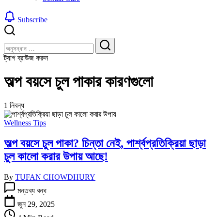
Subscribe
বন্ধ
খুঁজুন
করুন
খুঁজুন
ট্যাগ ব্রাউজ করুন
অল্প বয়সে চুল পাকার কারণগুলো
1 নিবন্ধ
Wellness Tips
অল্প বয়সে চুল পাকা? চিন্তা নেই, পার্শ্বপ্রতিক্রিয়া ছাড়া
চুল কালো করার উপায় আছে!
By
TUFAN CHOWDHURY
অল্প
মন্তব্য বন্ধ
বয়সে
চুল
জুন 29, 2025
পাকা?