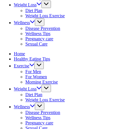
&
Weight Loss
fitness
Diet Plan
tips.
Weight Loss Exercise
Wellness
Disease Prevention
Wellness Tips
Pregnancy care
Sexual Care
Home
Healthy Eating Tips
Exercise
For Men
For Women
Morning Exercise
Weight Loss
Diet Plan
Weight Loss Exercise
Wellness
Disease Prevention
Wellness Tips
Pregnancy care
Sexual Care