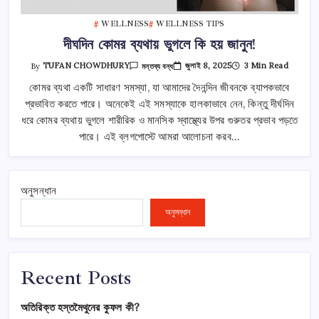
WELLNESS
WELLNESS TIPS
দীঘদিন কোমর ব্যথায় ভুগলে কি হয় জানুন!
দীঘদিন
জুলাই 8, 2025
3 Min Read
By
TUFAN CHOWDHURY
মন্তব্য বন্ধ
কোমর
ব্যথায়
কোমর ব্যথা একটি সাধারণ সমস্যা, যা আমাদের দৈনন্দিন জীবনকে ব্যাপকভাবে
ভুগলে
প্রভাবিত করতে পারে। অনেকেই এই সমস্যাকে হালকাভাবে নেন, কিন্তু দীর্ঘদিন
কি
হয়
ধরে কোমর ব্যথায় ভুগলে শারীরিক ও মানসিক স্বাস্থ্যের উপর গুরুতর প্রভাব পড়তে
জানুন!
তে
পারে। এই ব্লগপোস্টে আমরা আলোচনা করব…
অনুসন্ধান
অনুসন্ধান
Recent Posts
অতিরিক্ত হস্তমৈথুনের কুফল কী?