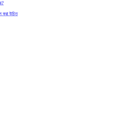
য়?
াগ করা উচিত