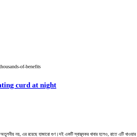
of eating curd at night
ুলনীয় নয়, এর রয়েছে হাজারো গুণ।দই একটি স্বাস্থ্যকর খাবার হলেও, রাতে এটি খাওয়ার কিছু সম