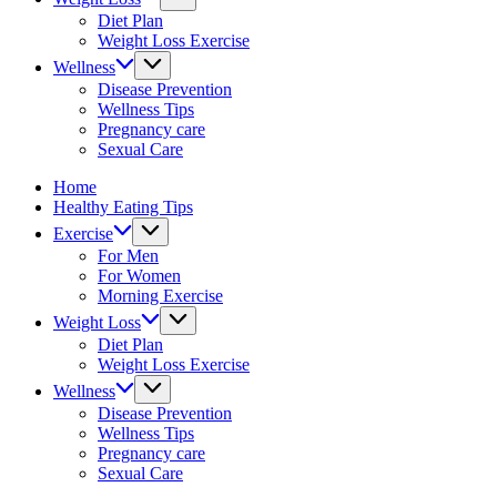
fitness
Diet Plan
tips.
Weight Loss Exercise
Wellness
Disease Prevention
Wellness Tips
Pregnancy care
Sexual Care
Home
Healthy Eating Tips
Exercise
For Men
For Women
Morning Exercise
Weight Loss
Diet Plan
Weight Loss Exercise
Wellness
Disease Prevention
Wellness Tips
Pregnancy care
Sexual Care