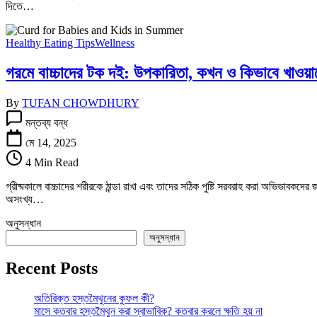
দিতে…
of
eating
curd
Healthy Eating Tips
Wellness
at
night
গরমে বাচ্চাদের টক দই: উপকারিতা, কখন ও কিভাবে
তে
By
TUFAN CHOWDHURY
গরমে
মন্তব্য বন্ধ
বাচ্চাদের
টক
মে 14, 2025
দই:
4 Min Read
উপকারিতা,
কখন
গ্রীষ্মকালে বাচ্চাদের শরীরকে ঠান্ডা রাখা এবং তাদের সঠিক পুষ্টি সরবরাহ করা অভিভাবকদের
ও
অসংখ্য…
কিভাবে
খাওয়াবেন
অনুসন্ধান
||
অনুসন্ধান
Curd
for
Recent Posts
Babies
and
Kids
অতিরিক্ত হস্তমৈথুনের কুফল কী?
in
মাসে কতবার হস্তমৈথুন করা স্বাভাবিক? কতবার করলে ক্ষতি হয় না