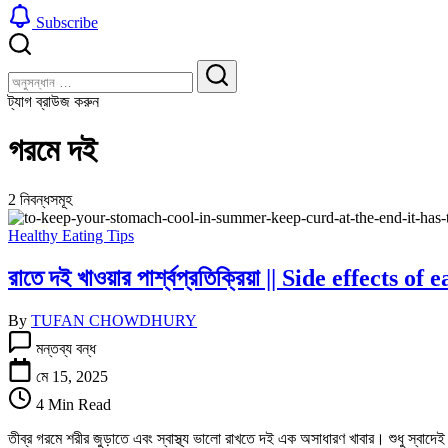
Subscribe
বন্ধ
খুঁজুন
করুন
খুঁজুন
ট্যাগ ব্রাউজ করুন
গরমে দই
2 নিবন্ধসমূহ
Healthy Eating Tips
রাতে দই খাওয়ার পার্শ্বপ্রতিক্রিয়া || Side effects 
By
TUFAN CHOWDHURY
রাতে
মন্তব্য বন্ধ
দই
খাওয়ার
মে 15, 2025
পার্শ্বপ্রতিক্রিয়া
4 Min Read
||
Side
তীব্র গরমে শরীর জুড়াতে এবং স্বাস্থ্য ভালো রাখতে দই এক অসাধারণ খাবার। শুধু স্বাদেই অত
effects