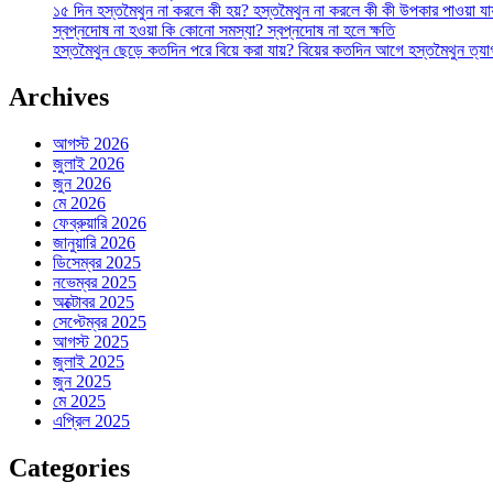
Summer:
১৫ দিন হস্তমৈথুন না করলে কী হয়? হস্তমৈথুন না করলে কী কী উপকার পাওয়া যা
Benefits,
স্বপ্নদোষ না হওয়া কি কোনো সমস্যা? স্বপ্নদোষ না হলে ক্ষতি
When
হস্তমৈথুন ছেড়ে কতদিন পরে বিয়ে করা যায়? বিয়ের কতদিন আগে হস্তমৈথুন ত্য
and
How
Archives
to
Feed
তে
আগস্ট 2026
জুলাই 2026
জুন 2026
মে 2026
ফেব্রুয়ারি 2026
জানুয়ারি 2026
ডিসেম্বর 2025
নভেম্বর 2025
অক্টোবর 2025
সেপ্টেম্বর 2025
আগস্ট 2025
জুলাই 2025
জুন 2025
মে 2025
এপ্রিল 2025
Categories