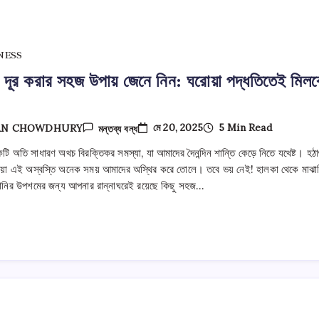
NESS
ি দূর করার সহজ উপায় জেনে নিন: ঘরোয়া পদ্ধতিতেই মিলব
চুলকানি
মে 20, 2025
5 Min Read
AN CHOWDHURY
মন্তব্য বন্ধ
দূর
করার
টি অতি সাধারণ অথচ বিরক্তিকর সমস্যা, যা আমাদের দৈনন্দিন শান্তি কেড়ে নিতে যথেষ্ট। হঠা
সহজ
ওয়া এই অস্বস্তি অনেক সময় আমাদের অস্থির করে তোলে। তবে ভয় নেই! হালকা থেকে মাঝা
উপায়
জেনে
ানির উপশমের জন্য আপনার রান্নাঘরেই রয়েছে কিছু সহজ…
নিন:
ঘরোয়া
পদ্ধতিতেই
মিলবে
আরাম!
তে