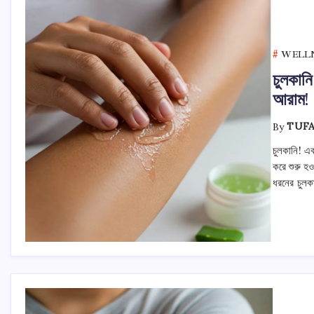
WELL
চুলকান
আরাম!
By
TUF
চুলকানি! এক
করে শুরু হ
ধরনের চুলক