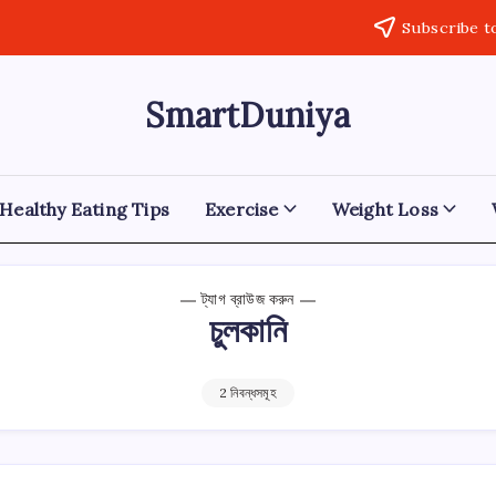
Subscribe t
SmartDuniya
Be
Smart
&
Happy
Life
Healthy Eating Tips
Exercise
Weight Loss
with
health
&
fitness
ট্যাগ ব্রাউজ করুন
tips.
চুলকানি
2 নিবন্ধসমূহ