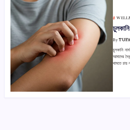
WELL
চুলকানি
By
TUF
চুলকানি না
আমাদের দৈনন
থামতে চায়