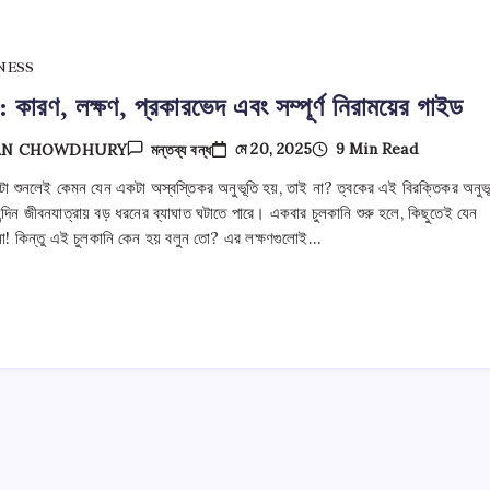
NESS
: কারণ, লক্ষণ, প্রকারভেদ এবং সম্পূর্ণ নিরাময়ের গাইড
চুলকানি:
মে 20, 2025
9 Min Read
AN CHOWDHURY
মন্তব্য বন্ধ
কারণ,
লক্ষণ,
মটা শুনলেই কেমন যেন একটা অস্বস্তিকর অনুভূতি হয়, তাই না? ত্বকের এই বিরক্তিকর অনুভ
প্রকারভেদ
্দিন জীবনযাত্রায় বড় ধরনের ব্যাঘাত ঘটাতে পারে। একবার চুলকানি শুরু হলে, কিছুতেই যেন
এবং
সম্পূর্ণ
 না! কিন্তু এই চুলকানি কেন হয় বলুন তো? এর লক্ষণগুলোই…
নিরাময়ের
গাইড
তে