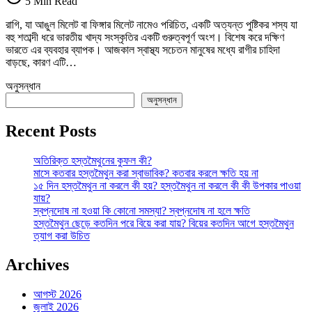
5 Min Read
উপকার!
জানুন
রাগি, যা আঙুল মিলেট বা ফিঙ্গার মিলেট নামেও পরিচিত, একটি অত্যন্ত পুষ্টিকর শস্য যা
এর
বহু শতাব্দী ধরে ভারতীয় খাদ্য সংস্কৃতির একটি গুরুত্বপূর্ণ অংশ। বিশেষ করে দক্ষিণ
পুষ্টির
ভারতে এর ব্যবহার ব্যাপক। আজকাল স্বাস্থ্য সচেতন মানুষের মধ্যে রাগীর চাহিদা
ভান্ডার!
বাড়ছে, কারণ এটি…
তে
অনুসন্ধান
অনুসন্ধান
Recent Posts
অতিরিক্ত হস্তমৈথুনের কুফল কী?
মাসে কতবার হস্তমৈথুন করা স্বাভাবিক? কতবার করলে ক্ষতি হয় না
১৫ দিন হস্তমৈথুন না করলে কী হয়? হস্তমৈথুন না করলে কী কী উপকার পাওয়া
যায়?
স্বপ্নদোষ না হওয়া কি কোনো সমস্যা? স্বপ্নদোষ না হলে ক্ষতি
হস্তমৈথুন ছেড়ে কতদিন পরে বিয়ে করা যায়? বিয়ের কতদিন আগে হস্তমৈথুন
ত্যাগ করা উচিত
Archives
আগস্ট 2026
জুলাই 2026