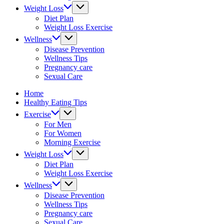
&
Weight Loss
fitness
Diet Plan
tips.
Weight Loss Exercise
Wellness
Disease Prevention
Wellness Tips
Pregnancy care
Sexual Care
Home
Healthy Eating Tips
Exercise
For Men
For Women
Morning Exercise
Weight Loss
Diet Plan
Weight Loss Exercise
Wellness
Disease Prevention
Wellness Tips
Pregnancy care
Sexual Care