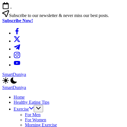
এড়িয়ে
-
লেখায়
যান
Subscribe to our newsletter & never miss our best posts.
Subscribe Now!
https://www.facebook.com/
https://twitter.com/
https://t.me/
https://www.instagram.com/
https://youtube.com/
SmartDuniya
Be
Smart
SmartDuniya
&
Be
Happy
Home
Smart
Life
Healthy Eating Tips
&
with
Happy
Exercise
health
Life
For Men
&
with
For Women
fitness
health
Morning Exercise
tips.