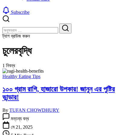
Subscribe
বন্ধ
খুঁজুন
করুন
খুঁজুন
ট্যাগ ব্রাউজ করুন
চুলেরবৃদ্ধি
1 নিবন্ধ
Healthy Eating Tips
১০০ গ্রাম রাগি, হাজারো উপকার! জানুন এর পুষ্টির
ভান্ডার!
By
TUFAN CHOWDHURY
১০০
মন্তব্য বন্ধ
গ্রাম
রাগি,
মে 21, 2025
হাজারো