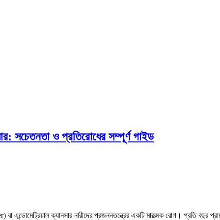
র: সচেতনতা ও প্রতিরোধের সম্পূর্ণ গাইড
এন্ডোমেট্রিয়াল ক্যানসার নারীদের প্রজননতন্ত্রের একটি মারাত্মক রোগ। প্রতি বছর প্রায়