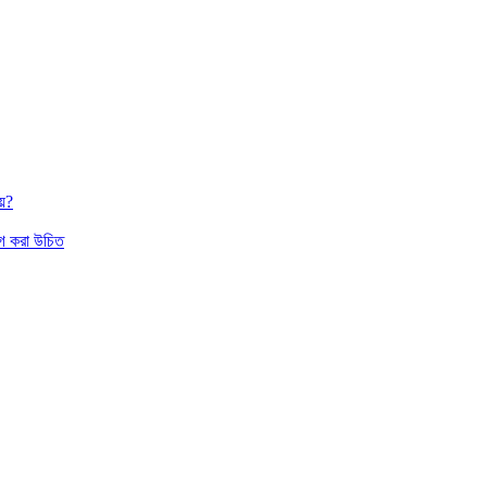
য়?
াগ করা উচিত