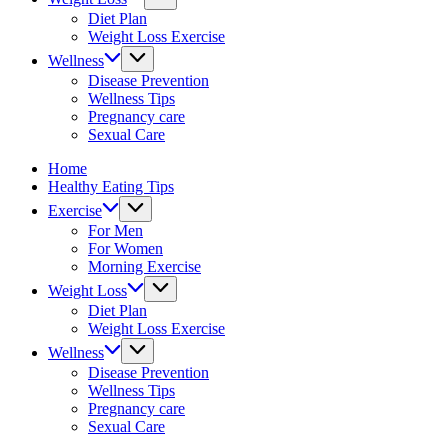
fitness
Diet Plan
tips.
Weight Loss Exercise
Wellness
Disease Prevention
Wellness Tips
Pregnancy care
Sexual Care
Home
Healthy Eating Tips
Exercise
For Men
For Women
Morning Exercise
Weight Loss
Diet Plan
Weight Loss Exercise
Wellness
Disease Prevention
Wellness Tips
Pregnancy care
Sexual Care