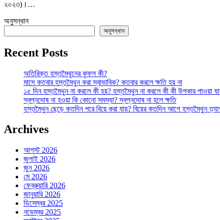
২০২৩)।…
ক্যানসার:
সচেতনতা
অনুসন্ধান
ও
অনুসন্ধান
প্রতিরোধের
সম্পূর্ণ
Recent Posts
গাইড
তে
অতিরিক্ত হস্তমৈথুনের কুফল কী?
মাসে কতবার হস্তমৈথুন করা স্বাভাবিক? কতবার করলে ক্ষতি হয় না
১৫ দিন হস্তমৈথুন না করলে কী হয়? হস্তমৈথুন না করলে কী কী উপকার পাওয়া যা
স্বপ্নদোষ না হওয়া কি কোনো সমস্যা? স্বপ্নদোষ না হলে ক্ষতি
হস্তমৈথুন ছেড়ে কতদিন পরে বিয়ে করা যায়? বিয়ের কতদিন আগে হস্তমৈথুন ত্য
Archives
আগস্ট 2026
জুলাই 2026
জুন 2026
মে 2026
ফেব্রুয়ারি 2026
জানুয়ারি 2026
ডিসেম্বর 2025
নভেম্বর 2025