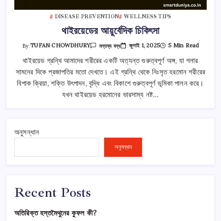
DISEASE PREVENTION
WELLNESS TIPS
থাইরয়েডের আয়ুর্বেদিক চিকিৎসা
থাইরয়েডের
জুলাই 1, 2025
5 Min Read
By
TUFAN CHOWDHURY
মন্তব্য বন্ধ
আয়ুর্বেদিক
চিকিৎসা
থাইরয়েড গ্রন্থি আমাদের শরীরের একটি অত্যন্ত গুরুত্বপূর্ণ অঙ্গ, যা গলার
তে
সামনের দিকে প্রজাপতির মতো দেখতে। এই গ্রন্থি থেকে নিঃসৃত হরমোন শরীরের
বিপাক ক্রিয়া, শক্তি উৎপাদন, বৃদ্ধি এবং বিকাশে গুরুত্বপূর্ণ ভূমিকা পালন করে।
যখন থাইরয়েড হরমোনের ভারসাম্য নষ্ট…
অনুসন্ধান
অনুসন্ধান
Recent Posts
অতিরিক্ত হস্তমৈথুনের কুফল কী?