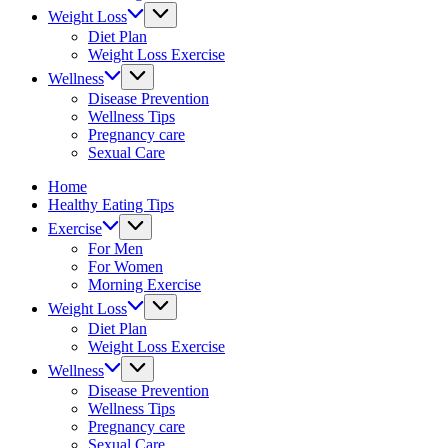
&
Weight Loss
fitness
Diet Plan
tips.
Weight Loss Exercise
Wellness
Disease Prevention
Wellness Tips
Pregnancy care
Sexual Care
Home
Healthy Eating Tips
Exercise
For Men
For Women
Morning Exercise
Weight Loss
Diet Plan
Weight Loss Exercise
Wellness
Disease Prevention
Wellness Tips
Pregnancy care
Sexual Care