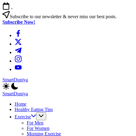
এড়িয়ে
-
লেখায়
যান
Subscribe to our newsletter & never miss our best posts.
Subscribe Now!
https://www.facebook.com/
https://twitter.com/
https://t.me/
https://www.instagram.com/
https://youtube.com/
SmartDuniya
Be
Smart
SmartDuniya
&
Be
Happy
Home
Smart
Life
Healthy Eating Tips
&
with
Happy
Exercise
health
Life
For Men
&
with
For Women
fitness
health
Morning Exercise
tips.