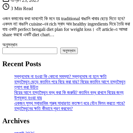
এপ্রিল 23, 2025
Diet
3 Min Read
Plan
for
ওজন কমানোর কথা ভাবলেই কি মনে হয় traditional বাঙালি খাবার ছেড়ে দিতে হবে?
Weight
একদম না! বাঙালি cuisine-এর rich স্বাদ আর healthy ingredients দিয়ে তৈরি করা
Loss
যায় একটা perfect bengali diet plan for weight loss। এই article-এ আমরা
in
share করবো একটি diet chart…
2025
:বাঙালি
অনুসন্ধান
ডায়েট
অনুসন্ধান
প্ল্যান
দিয়ে
Recent Posts
ওজন
কমান
তে
স্বপ্নদোষ না হওয়া কি কোনো সমস্যা? স্বপ্নদোষ না হলে ক্ষতি
হস্তমৈথুন ছেড়ে কতদিন পরে বিয়ে করা যায়? বিয়ের কতদিন আগে হস্তমৈথুন
ত্যাগ করা উচিত
বিয়ের আগে হস্তমৈথুন বন্ধ করা কি জরুরি? কতদিন বন্ধ রাখলে বিয়ের জন্য
উপযুক্ত হওয়া যায়
একজন সুস্থ স্বাভাবিক পুরুষ সাধারণত কতক্ষণ ধরে যৌন মিলন করতে পারে?
হস্তমৈথুনের ক্ষতি কীভাবে পূরণ করবেন?
Archives