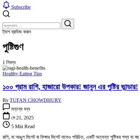
Subscribe
বন্ধ
খুঁজুন
করুন
খুঁজুন
ট্যাগ ব্রাউজ করুন
পুষ্টিগুণ
1 নিবন্ধ
Healthy Eating Tips
১০০ গ্রাম রাগি, হাজারো উপকার! জানুন এর পুষ্টির ভান্ডার!
By
TUFAN CHOWDHURY
১০০
মন্তব্য বন্ধ
গ্রাম
রাগি,
মে 21, 2025
হাজারো
5 Min Read
উপকার!
জানুন
রাগি, যা আঙুল মিলেট বা ফিঙ্গার মিলেট নামেও পরিচিত, একটি অত্যন্ত পুষ্টিকর শস্য যা বহ
এর