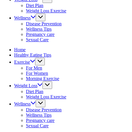
fitness
Diet Plan
tips.
Weight Loss Exercise
Wellness
Disease Prevention
Wellness Tips
Pregnancy care
Sexual Care
Home
Healthy Eating Tips
Exercise
For Men
For Women
Morning Exercise
Weight Loss
Diet Plan
Weight Loss Exercise
Wellness
Disease Prevention
Wellness Tips
Pregnancy care
Sexual Care