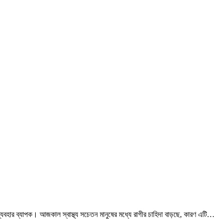
র ব্যবহার ব্যাপক। আজকাল স্বাস্থ্য সচেতন মানুষের মধ্যে রাগীর চাহিদা বাড়ছে, কারণ এটি…