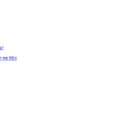
য়?
াগ করা উচিত