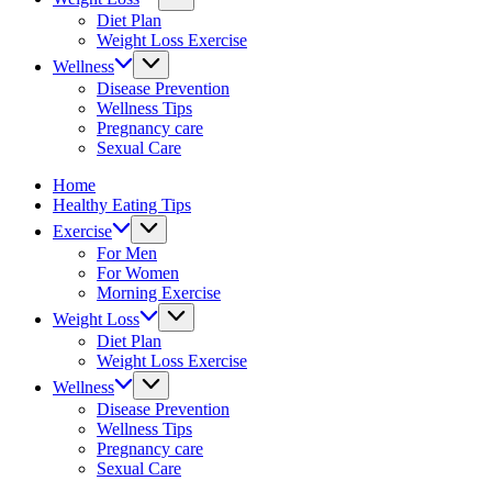
fitness
Diet Plan
tips.
Weight Loss Exercise
Wellness
Disease Prevention
Wellness Tips
Pregnancy care
Sexual Care
Home
Healthy Eating Tips
Exercise
For Men
For Women
Morning Exercise
Weight Loss
Diet Plan
Weight Loss Exercise
Wellness
Disease Prevention
Wellness Tips
Pregnancy care
Sexual Care