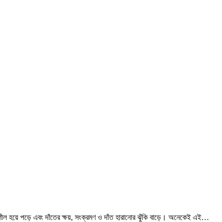
নশীল হয়ে পড়ে এবং দাঁতের ক্ষয়, সংক্রমণ ও দাঁত হারানোর ঝুঁকি বাড়ে। অনেকেই এই…