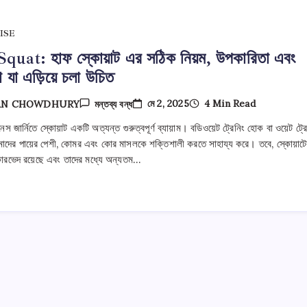
ISE
quat: হাফ স্কোয়াট এর সঠিক নিয়ম, উপকারিতা এবং
 যা এড়িয়ে চলা উচিত
Half
মে 2, 2025
4 Min Read
AN CHOWDHURY
মন্তব্য বন্ধ
Squat:
হাফ
নেস জার্নিতে স্কোয়াট একটি অত্যন্ত গুরুত্বপূর্ণ ব্যায়াম। বডিওয়েট ট্রেনিং হোক বা ওয়েট ট্রে
স্কোয়াট
মাদের পায়ের পেশী, কোমর এবং কোর মাসলকে শক্তিশালী করতে সাহায্য করে। তবে, স্কোয়াটে
এর
সঠিক
রকারভেদ রয়েছে এবং তাদের মধ্যে অন্যতম…
নিয়ম,
উপকারিতা
এবং
ভুলগুলো
যা
এড়িয়ে
চলা
উচিত
তে