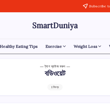
Subscribe t
SmartDuniya
Be
Smart
&
Happy
Life
Healthy Eating Tips
Exercise
Weight Loss
with
health
&
fitness
ট্যাগ ব্রাউজ করুন
tips.
বডিওয়েট
1 নিবন্ধ