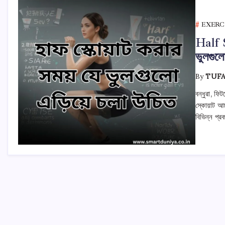
EXERC
Half S
ভুলগুলো
By
TUF
বন্ধুরা, ফিট
স্কোয়াট আ
বিভিন্ন প্