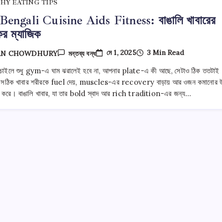
HY EATING TIPS
engali Cuisine Aids Fitness: বাঙালি খাবারের
্যকর ম্যাজিক
How
মে 1, 2025
3 Min Read
AN CHOWDHURY
মন্তব্য বন্ধ
Bengali
Cuisine
 চাইলে শুধু gym-এ ঘাম ঝরালেই হবে না, আপনার plate-এ কী আছে, সেটাও ঠিক ততটাই
Aids
্ণ। সঠিক খাবার শরীরকে fuel দেয়, muscles-এর recovery বাড়ায় আর ওজন কমানোর উ
Fitness:
বাঙালি
জ করে। বাঙালি খাবার, যা তার bold স্বাদ আর rich tradition-এর জন্য…
খাবারের
স্বাস্থ্যকর
ম্যাজিক
তে