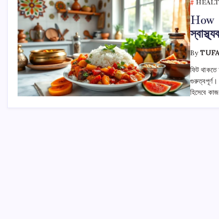
HEALT
How B
স্বাস্থ
By
TUF
ফিট থাকতে
গুরুত্বপূর
হিসেবে কা