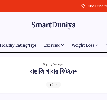
Subscribe t
SmartDuniya
Be
Smart
&
Happy
Life
Healthy Eating Tips
Exercise
Weight Loss
with
health
&
fitness
ট্যাগ ব্রাউজ করুন
tips.
বাঙালি খাবার ফিটনেস
1 নিবন্ধ