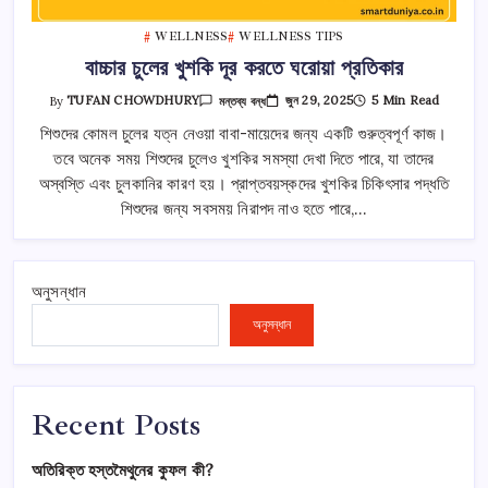
WELLNESS
WELLNESS TIPS
বাচ্চার চুলের খুশকি দূর করতে ঘরোয়া প্রতিকার
বাচ্চার
জুন 29, 2025
5 Min Read
By
TUFAN CHOWDHURY
মন্তব্য বন্ধ
চুলের
খুশকি
শিশুদের কোমল চুলের যত্ন নেওয়া বাবা-মায়েদের জন্য একটি গুরুত্বপূর্ণ কাজ।
দূর
তবে অনেক সময় শিশুদের চুলেও খুশকির সমস্যা দেখা দিতে পারে, যা তাদের
করতে
ঘরোয়া
অস্বস্তি এবং চুলকানির কারণ হয়। প্রাপ্তবয়স্কদের খুশকির চিকিৎসার পদ্ধতি
প্রতিকার
তে
শিশুদের জন্য সবসময় নিরাপদ নাও হতে পারে,…
অনুসন্ধান
অনুসন্ধান
Recent Posts
অতিরিক্ত হস্তমৈথুনের কুফল কী?