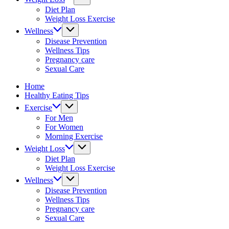
fitness
Diet Plan
tips.
Weight Loss Exercise
Wellness
Disease Prevention
Wellness Tips
Pregnancy care
Sexual Care
Home
Healthy Eating Tips
Exercise
For Men
For Women
Morning Exercise
Weight Loss
Diet Plan
Weight Loss Exercise
Wellness
Disease Prevention
Wellness Tips
Pregnancy care
Sexual Care