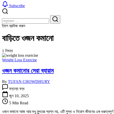
Subscribe
বন্ধ
খুঁজুন
করুন
খুঁজুন
ট্যাগ ব্রাউজ করুন
বাড়িতে ওজন কমানো
1 নিবন্ধ
Weight Loss Exercise
ওজন কমানোর সেরা ব্যায়াম
By
TUFAN CHOWDHURY
ওজন
মন্তব্য বন্ধ
কমানোর
সেরা
জুন 10, 2025
ব্যায়াম
5 Min Read
তে
ওজন কমানো আজ আর শুধু সুন্দরের প্রশ্ন নয়, এটি সুস্থ ও নিরোগ জীবনের এক গুরুত্বপূর্ণ