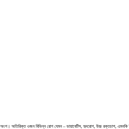
 অংশ। অতিরিক্ত ওজন বিভিন্ন রোগ যেমন – ডায়াবেটিস, হৃদরোগ, উচ্চ রক্তচাপ, এমনকি কিছু 