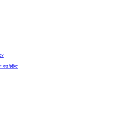
য়?
াগ করা উচিত