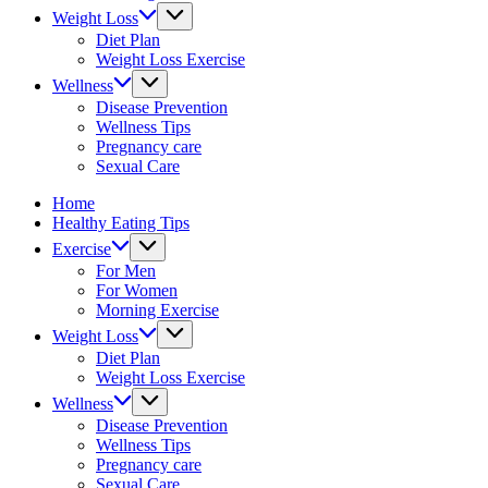
&
Weight Loss
fitness
Diet Plan
tips.
Weight Loss Exercise
Wellness
Disease Prevention
Wellness Tips
Pregnancy care
Sexual Care
Home
Healthy Eating Tips
Exercise
For Men
For Women
Morning Exercise
Weight Loss
Diet Plan
Weight Loss Exercise
Wellness
Disease Prevention
Wellness Tips
Pregnancy care
Sexual Care