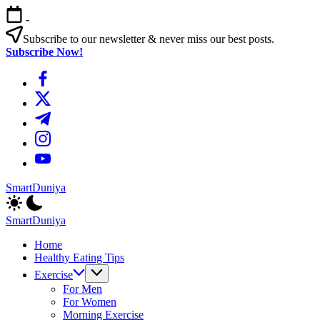
এড়িয়ে
-
লেখায়
যান
Subscribe to our newsletter & never miss our best posts.
Subscribe Now!
https://www.facebook.com/
https://twitter.com/
https://t.me/
https://www.instagram.com/
https://youtube.com/
SmartDuniya
Be
Smart
SmartDuniya
&
Be
Happy
Home
Smart
Life
Healthy Eating Tips
&
with
Happy
Exercise
health
Life
For Men
&
with
For Women
fitness
health
Morning Exercise
tips.