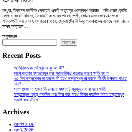
4 Min Read
এর
সঠিক
বন্ধুরা, ফিটনেস জার্নিতে স্কোয়াট একটি অত্যন্ত গুরুত্বপূর্ণ ব্যায়াম। বডিওয়েট ট্রেনিং
নিয়ম,
হোক বা ওয়েট ট্রেনিং, স্কোয়াট আমাদের পায়ের পেশী, কোমর এবং কোর মাসলকে
উপকারিতা
শক্তিশালী করতে সাহায্য করে। তবে, স্কোয়াটের বিভিন্ন প্রকারভেদ রয়েছে এবং তাদের
এবং
মধ্যে অন্যতম…
ভুলগুলো
যা
অনুসন্ধান
এড়িয়ে
অনুসন্ধান
চলা
উচিত
Recent Posts
তে
অতিরিক্ত হস্তমৈথুনের কুফল কী?
মাসে কতবার হস্তমৈথুন করা স্বাভাবিক? কতবার করলে ক্ষতি হয় না
১৫ দিন হস্তমৈথুন না করলে কী হয়? হস্তমৈথুন না করলে কী কী উপকার পাওয়া
যায়?
স্বপ্নদোষ না হওয়া কি কোনো সমস্যা? স্বপ্নদোষ না হলে ক্ষতি
হস্তমৈথুন ছেড়ে কতদিন পরে বিয়ে করা যায়? বিয়ের কতদিন আগে হস্তমৈথুন
ত্যাগ করা উচিত
Archives
আগস্ট 2026
জুলাই 2026