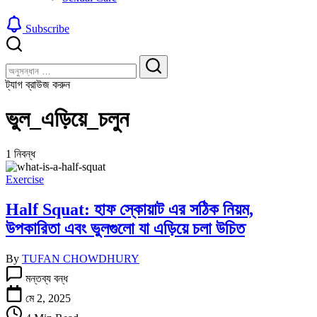
Subscribe
বন্ধ
খুঁজুন
করুন
খুঁজুন
ট্যাগ ব্রাউজ করুন
ভুল_এড়িয়ে_চলুন
1 নিবন্ধ
Exercise
Half Squat: হাফ স্কোয়াট এর সঠিক নিয়ম,
উপকারিতা এবং ভুলগুলো যা এড়িয়ে চলা উচিত
By
TUFAN CHOWDHURY
Half
মন্তব্য বন্ধ
Squat:
হাফ
মে 2, 2025
স্কোয়াট