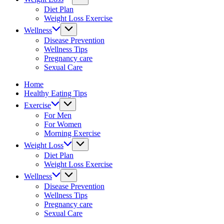
fitness
Diet Plan
tips.
Weight Loss Exercise
Wellness
Disease Prevention
Wellness Tips
Pregnancy care
Sexual Care
Home
Healthy Eating Tips
Exercise
For Men
For Women
Morning Exercise
Weight Loss
Diet Plan
Weight Loss Exercise
Wellness
Disease Prevention
Wellness Tips
Pregnancy care
Sexual Care