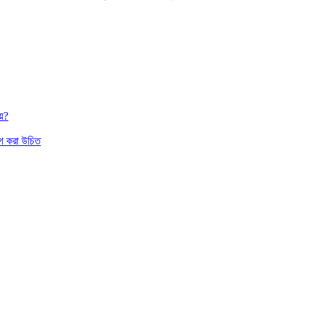
য়?
াগ করা উচিত