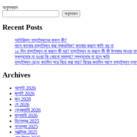
পুষ্টির
অনুসন্ধান
ভান্ডার!
অনুসন্ধান
তে
Recent Posts
অতিরিক্ত হস্তমৈথুনের কুফল কী?
মাসে কতবার হস্তমৈথুন করা স্বাভাবিক? কতবার করলে ক্ষতি হয় না
১৫ দিন হস্তমৈথুন না করলে কী হয়? হস্তমৈথুন না করলে কী কী উপকার পাওয়া যা
স্বপ্নদোষ না হওয়া কি কোনো সমস্যা? স্বপ্নদোষ না হলে ক্ষতি
হস্তমৈথুন ছেড়ে কতদিন পরে বিয়ে করা যায়? বিয়ের কতদিন আগে হস্তমৈথুন ত্য
Archives
আগস্ট 2026
জুলাই 2026
জুন 2026
মে 2026
ফেব্রুয়ারি 2026
জানুয়ারি 2026
ডিসেম্বর 2025
নভেম্বর 2025
অক্টোবর 2025