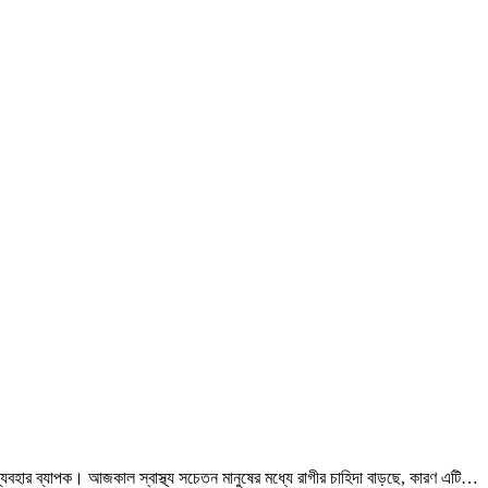
র ব্যবহার ব্যাপক। আজকাল স্বাস্থ্য সচেতন মানুষের মধ্যে রাগীর চাহিদা বাড়ছে, কারণ এটি…