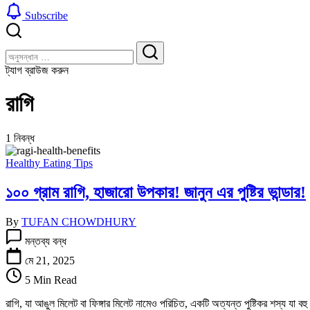
Subscribe
বন্ধ
খুঁজুন
করুন
খুঁজুন
ট্যাগ ব্রাউজ করুন
রাগি
1 নিবন্ধ
Healthy Eating Tips
১০০ গ্রাম রাগি, হাজারো উপকার! জানুন এর পুষ্টির ভান্ডার!
By
TUFAN CHOWDHURY
১০০
মন্তব্য বন্ধ
গ্রাম
রাগি,
মে 21, 2025
হাজারো
5 Min Read
উপকার!
জানুন
রাগি, যা আঙুল মিলেট বা ফিঙ্গার মিলেট নামেও পরিচিত, একটি অত্যন্ত পুষ্টিকর শস্য যা বহ
এর