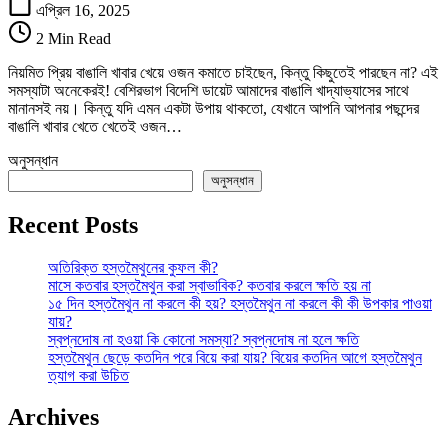
Plan
এপ্রিল 16, 2025
for
2 Min Read
Weight
Loss
নিয়মিত প্রিয় বাঙালি খাবার খেয়ে ওজন কমাতে চাইছেন, কিন্তু কিছুতেই পারছেন না? এই
:
সমস্যাটা অনেকেরই! বেশিরভাগ বিদেশি ডায়েট আমাদের বাঙালি খাদ্যাভ্যাসের সাথে
ওজন
মানানসই নয়। কিন্তু যদি এমন একটা উপায় থাকতো, যেখানে আপনি আপনার পছন্দের
কমানোর
বাঙালি খাবার খেতে খেতেই ওজন…
ডায়েট
প্ল্যান
অনুসন্ধান
বাঙালির
অনুসন্ধান
জন্য
সম্পূর্ণ
Recent Posts
গাইড
তে
অতিরিক্ত হস্তমৈথুনের কুফল কী?
মাসে কতবার হস্তমৈথুন করা স্বাভাবিক? কতবার করলে ক্ষতি হয় না
১৫ দিন হস্তমৈথুন না করলে কী হয়? হস্তমৈথুন না করলে কী কী উপকার পাওয়া
যায়?
স্বপ্নদোষ না হওয়া কি কোনো সমস্যা? স্বপ্নদোষ না হলে ক্ষতি
হস্তমৈথুন ছেড়ে কতদিন পরে বিয়ে করা যায়? বিয়ের কতদিন আগে হস্তমৈথুন
ত্যাগ করা উচিত
Archives