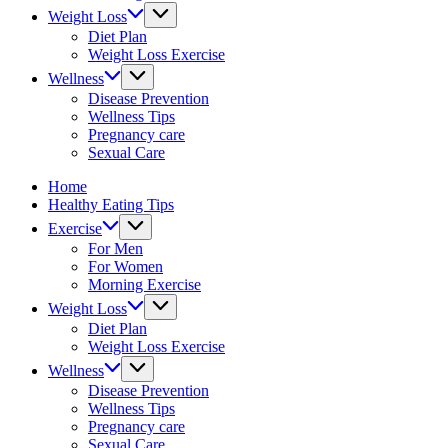
&
Weight Loss
fitness
Diet Plan
tips.
Weight Loss Exercise
Wellness
Disease Prevention
Wellness Tips
Pregnancy care
Sexual Care
Home
Healthy Eating Tips
Exercise
For Men
For Women
Morning Exercise
Weight Loss
Diet Plan
Weight Loss Exercise
Wellness
Disease Prevention
Wellness Tips
Pregnancy care
Sexual Care