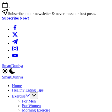
এড়িয়ে
-
লেখায়
যান
Subscribe to our newsletter & never miss our best posts.
Subscribe Now!
https://www.facebook.com/
https://twitter.com/
https://t.me/
https://www.instagram.com/
https://youtube.com/
SmartDuniya
Be
Smart
SmartDuniya
&
Be
Happy
Home
Smart
Life
Healthy Eating Tips
&
with
Happy
Exercise
health
Life
For Men
&
with
For Women
fitness
health
Morning Exercise
tips.