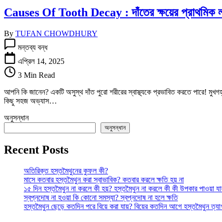
প্রতিরোধের
Causes Of Tooth Decay : দাঁতের ক্ষয়ের প্রাথমিক ল
সহজ
উপায়!
তে
By
TUFAN CHOWDHURY
Causes
মন্তব্য বন্ধ
Of
Tooth
এপ্রিল 14, 2025
Decay
3 Min Read
:
দাঁতের
আপনি কি জানেন? একটি অসুস্থ দাঁত পুরো শরীরের স্বাস্থ্যকে প্রভাবিত করতে পারে! মু
ক্ষয়ের
কিছু সহজ অভ্যাস…
প্রাথমিক
লক্ষণগুলো
অনুসন্ধান
কী?
অনুসন্ধান
তে
Recent Posts
অতিরিক্ত হস্তমৈথুনের কুফল কী?
মাসে কতবার হস্তমৈথুন করা স্বাভাবিক? কতবার করলে ক্ষতি হয় না
১৫ দিন হস্তমৈথুন না করলে কী হয়? হস্তমৈথুন না করলে কী কী উপকার পাওয়া যা
স্বপ্নদোষ না হওয়া কি কোনো সমস্যা? স্বপ্নদোষ না হলে ক্ষতি
হস্তমৈথুন ছেড়ে কতদিন পরে বিয়ে করা যায়? বিয়ের কতদিন আগে হস্তমৈথুন ত্য