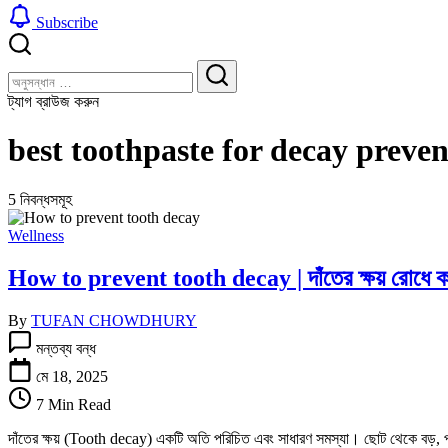
Subscribe
বন্ধ
খুঁজুন
করুন
খুঁজুন
ট্যাগ ব্রাউজ করুন
best toothpaste for decay preven
5 নিবন্ধসমূহ
Wellness
How to prevent tooth decay | দাঁতের ক্ষয় রোধে কর
By
TUFAN CHOWDHURY
How
মন্তব্য বন্ধ
to
prevent
মে 18, 2025
tooth
7 Min Read
decay
|
দাঁতের ক্ষয় (Tooth decay) একটি অতি পরিচিত এবং সাধারণ সমস্যা। ছোট থেকে বড়, প্র
দাঁতের