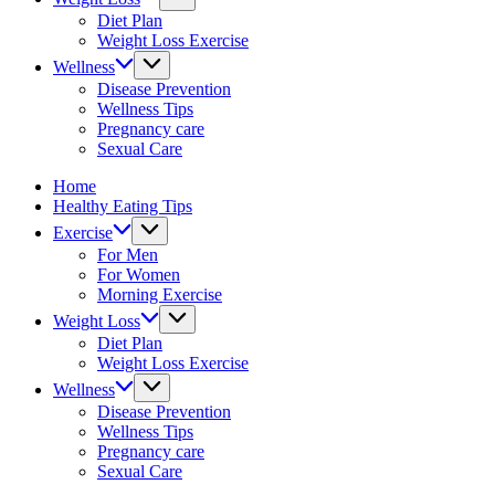
fitness
Diet Plan
tips.
Weight Loss Exercise
Wellness
Disease Prevention
Wellness Tips
Pregnancy care
Sexual Care
Home
Healthy Eating Tips
Exercise
For Men
For Women
Morning Exercise
Weight Loss
Diet Plan
Weight Loss Exercise
Wellness
Disease Prevention
Wellness Tips
Pregnancy care
Sexual Care