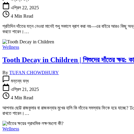
দাঁতের
যত্ন
এপ্রিল 22, 2025
নেওয়ার
4 Min Read
সঠিক
উপায়
প্রতিদিন দাঁতের যত্ন নেওয়া মানেই শুধু সকালে ব্রাশ করা নয়—এর বাইরে আরও কিছু অভ
|
করতে পারেন।…
Proper
Daily
Oral
Wellness
Care
Routine
Tooth Decay in Children | শিশুদের দাঁতের ক্ষয়: কা
:
তে
By
TUFAN CHOWDHURY
Tooth
মন্তব্য বন্ধ
Decay
in
এপ্রিল 21, 2025
Children
4 Min Read
|
শিশুদের
আপনার ছোট্ট রাজকুমার বা রাজকন্যার মুখের হাসি কি দাঁতের সমস্যায় ফিকে হয়ে যাচ্ছে
দাঁতের
রাখতে পারেন।…
ক্ষয়:
কারণ,
লক্ষণ,
Wellness
ও