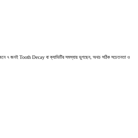
তি ১০ জনে ৭ জনই Tooth Decay বা ক্যাভিটির সমস্যায় ভুগছেন, অথচ সঠিক সচেতনতা ও