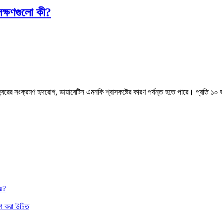
ক্ষণগুলো কী?
খগহ্বরের সংক্রমণ হৃদরোগ, ডায়াবেটিস এমনকি শ্বাসকষ্টের কারণ পর্যন্ত হতে পারে। প্র
য়?
াগ করা উচিত