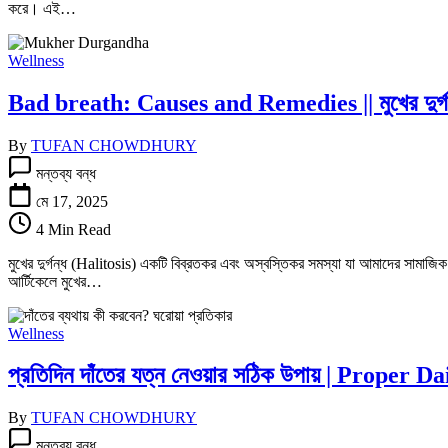
করে। এই…
ক্ষয়
রোধে
করণীয়
Wellness
কী
কী?
Bad breath: Causes and Remedies || মুখের দুর্গন
তে
By
TUFAN CHOWDHURY
Bad
মন্তব্য বন্ধ
breath:
Causes
মে 17, 2025
and
4 Min Read
Remedies
||
মুখের দুর্গন্ধ (Halitosis) একটি বিব্রতকর এবং অস্বস্তিকর সমস্যা যা আমাদের সামাজি
মুখের
আর্টিকেলে মুখের…
দুর্গন্ধ
এর
কারণ
Wellness
ও
প্রতিকার
প্রতিদিন দাঁতের যত্ন নেওয়ার সঠিক উপায় | Proper
তে
By
TUFAN CHOWDHURY
প্রতিদিন
মন্তব্য বন্ধ