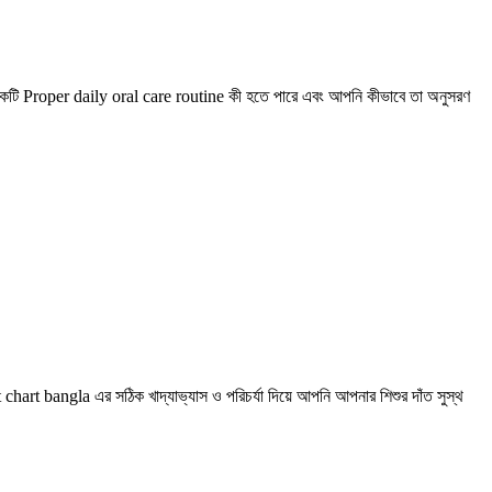
জানব একটি Proper daily oral care routine কী হতে পারে এবং আপনি কীভাবে তা অনুসরণ
chart bangla এর সঠিক খাদ্যাভ্যাস ও পরিচর্যা দিয়ে আপনি আপনার শিশুর দাঁত সুস্থ