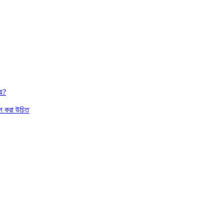
য়?
াগ করা উচিত