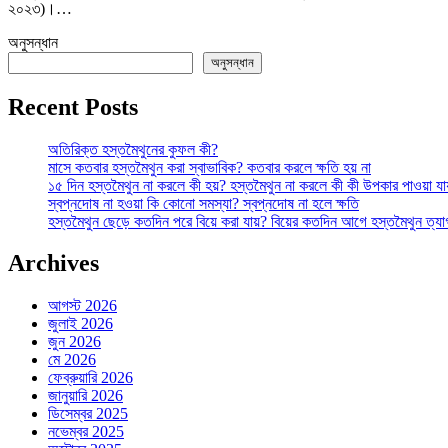
২০২৩)।…
ক্যানসার:
সচেতনতা
অনুসন্ধান
ও
অনুসন্ধান
প্রতিরোধের
সম্পূর্ণ
Recent Posts
গাইড
তে
অতিরিক্ত হস্তমৈথুনের কুফল কী?
মাসে কতবার হস্তমৈথুন করা স্বাভাবিক? কতবার করলে ক্ষতি হয় না
১৫ দিন হস্তমৈথুন না করলে কী হয়? হস্তমৈথুন না করলে কী কী উপকার পাওয়া যা
স্বপ্নদোষ না হওয়া কি কোনো সমস্যা? স্বপ্নদোষ না হলে ক্ষতি
হস্তমৈথুন ছেড়ে কতদিন পরে বিয়ে করা যায়? বিয়ের কতদিন আগে হস্তমৈথুন ত্য
Archives
আগস্ট 2026
জুলাই 2026
জুন 2026
মে 2026
ফেব্রুয়ারি 2026
জানুয়ারি 2026
ডিসেম্বর 2025
নভেম্বর 2025