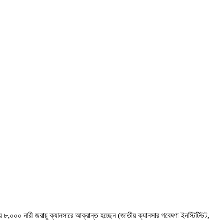
 ৮,০০০ নারী জরায়ু ক্যানসারে আক্রান্ত হচ্ছেন (জাতীয় ক্যানসার গবেষণা ইনস্টিটিউট,