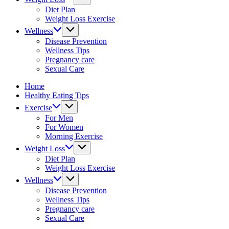
fitness
Diet Plan
tips.
Weight Loss Exercise
Wellness
Disease Prevention
Wellness Tips
Pregnancy care
Sexual Care
Home
Healthy Eating Tips
Exercise
For Men
For Women
Morning Exercise
Weight Loss
Diet Plan
Weight Loss Exercise
Wellness
Disease Prevention
Wellness Tips
Pregnancy care
Sexual Care