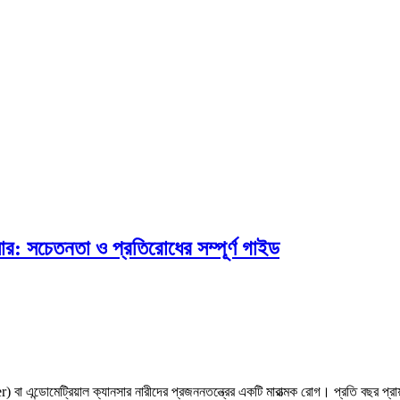
র: সচেতনতা ও প্রতিরোধের সম্পূর্ণ গাইড
এন্ডোমেট্রিয়াল ক্যানসার নারীদের প্রজননতন্ত্রের একটি মারাত্মক রোগ। প্রতি বছর প্রায়