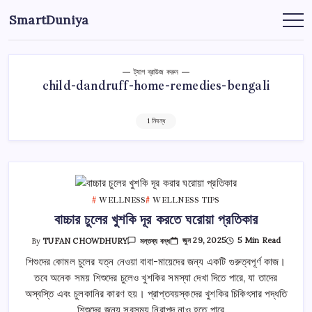
এড়িয়ে
SmartDuniya
লেখায়
Be
Smart
যান
&
Happy
Life
with
ট্যাগ ব্রাউজ করুন
health
child-dandruff-home-remedies-bengali
&
fitness
tips.
1 নিবন্ধ
WELLNESS
WELLNESS TIPS
বাচ্চার চুলের খুশকি দূর করতে ঘরোয়া প্রতিকার
বাচ্চার
জুন 29, 2025
5 Min Read
By
TUFAN CHOWDHURY
মন্তব্য বন্ধ
চুলের
খুশকি
শিশুদের কোমল চুলের যত্ন নেওয়া বাবা-মায়েদের জন্য একটি গুরুত্বপূর্ণ কাজ।
দূর
তবে অনেক সময় শিশুদের চুলেও খুশকির সমস্যা দেখা দিতে পারে, যা তাদের
করতে
ঘরোয়া
অস্বস্তি এবং চুলকানির কারণ হয়। প্রাপ্তবয়স্কদের খুশকির চিকিৎসার পদ্ধতি
প্রতিকার
তে
শিশুদের জন্য সবসময় নিরাপদ নাও হতে পারে,…