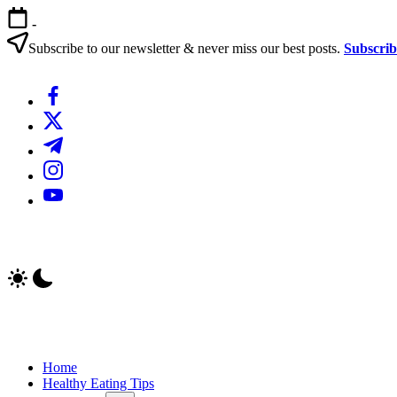
এড়িয়ে
-
লেখায়
যান
Subscribe to our newsletter & never miss our best posts.
Subscri
https://www.facebook.com/
https://twitter.com/
https://t.me/
https://www.instagram.com/
https://youtube.com/
Home
Healthy Eating Tips