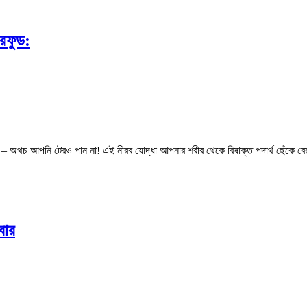
রফুড:
অথচ আপনি টেরও পান না! এই নীরব যোদ্ধা আপনার শরীর থেকে বিষাক্ত পদার্থ ছেঁকে বের কর
বার