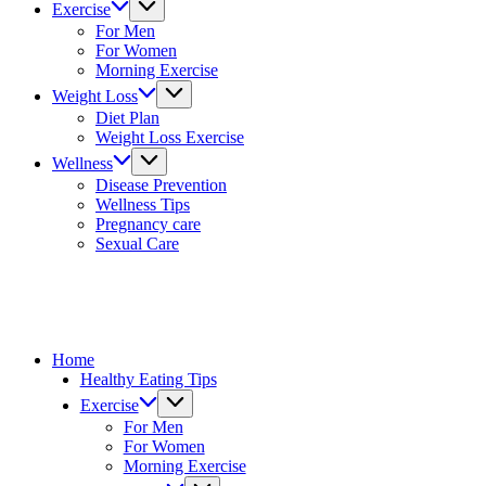
Exercise
For Men
For Women
Morning Exercise
Weight Loss
Diet Plan
Weight Loss Exercise
Wellness
Disease Prevention
Wellness Tips
Pregnancy care
Sexual Care
Home
Healthy Eating Tips
Exercise
For Men
For Women
Morning Exercise