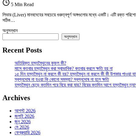
Healthy
5 Min Read
Liver:
লিভার
লিভার (Liver) মানবদেহের সবচেয়ে গুরুত্বপূর্ণ অঙ্গগুলোর মধ্যে একটি। এটি রক্ত পরিশোধ
সুস্থ
সঠিক…
রাখার
খাবার
অনুসন্ধান
তে
অনুসন্ধান
Recent Posts
অতিরিক্ত হস্তমৈথুনের কুফল কী?
মাসে কতবার হস্তমৈথুন করা স্বাভাবিক? কতবার করলে ক্ষতি হয় না
১৫ দিন হস্তমৈথুন না করলে কী হয়? হস্তমৈথুন না করলে কী কী উপকার পাওয়া যা
স্বপ্নদোষ না হওয়া কি কোনো সমস্যা? স্বপ্নদোষ না হলে ক্ষতি
হস্তমৈথুন ছেড়ে কতদিন পরে বিয়ে করা যায়? বিয়ের কতদিন আগে হস্তমৈথুন ত্য
Archives
আগস্ট 2026
জুলাই 2026
জুন 2026
মে 2026
ফেব্রুয়ারি 2026