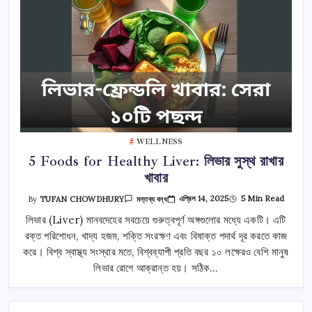
WELLNESS
5 Foods for Healthy Liver: লিভার সুস্থ রাখার
খাবার
5
এপ্রিল 14, 2025
5 Min Read
By
TUFAN CHOWDHURY
মন্তব্য বন্ধ
Foods
For
লিভার (Liver) মানবদেহের সবচেয়ে গুরুত্বপূর্ণ অঙ্গগুলোর মধ্যে একটি। এটি
Healthy
রক্ত পরিশোধন, খাদ্য হজম, শক্তি সংরক্ষণ এবং বিষাক্ত পদার্থ দূর করতে কাজ
Liver:
লিভার
করে। বিশ্ব স্বাস্থ্য সংস্থার মতে, বিশ্বব্যাপী প্রতি বছর ১০ লক্ষেরও বেশি মানুষ
সুস্থ
রাখার
লিভার রোগে আক্রান্ত হয়। সঠিক…
খাবার
তে