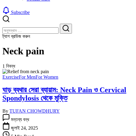
Subscribe
বন্ধ
খুঁজুন
করুন
খুঁজুন
ট্যাগ ব্রাউজ করুন
Neck pain
1 নিবন্ধ
Exercise
For Men
For Women
ঘাড় ব্যথার সেরা ব্যায়াম: Neck Pain ও Cervical
Spondylosis থেকে মুক্তি
By
TUFAN CHOWDHURY
ঘাড়
মন্তব্য বন্ধ
ব্যথার
সেরা
জুলাই 24, 2025
ব্যায়াম: