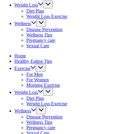
&
Weight Loss
fitness
Diet Plan
tips.
Weight Loss Exercise
Wellness
Disease Prevention
Wellness Tips
Pregnancy care
Sexual Care
Home
Healthy Eating Tips
Exercise
For Men
For Women
Morning Exercise
Weight Loss
Diet Plan
Weight Loss Exercise
Wellness
Disease Prevention
Wellness Tips
Pregnancy care
Sexual Care