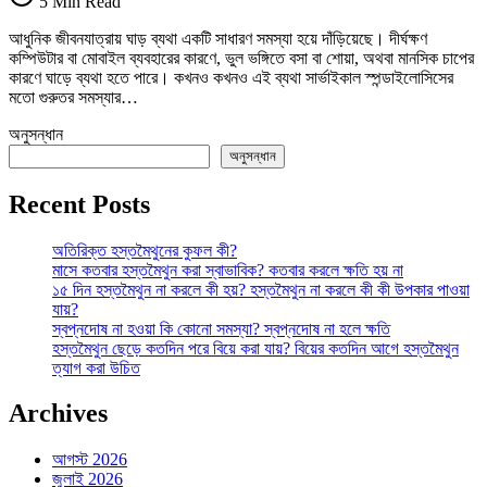
5 Min Read
Neck
Pain
আধুনিক জীবনযাত্রায় ঘাড় ব্যথা একটি সাধারণ সমস্যা হয়ে দাঁড়িয়েছে। দীর্ঘক্ষণ
ও
কম্পিউটার বা মোবাইল ব্যবহারের কারণে, ভুল ভঙ্গিতে বসা বা শোয়া, অথবা মানসিক চাপের
Cervical
কারণে ঘাড়ে ব্যথা হতে পারে। কখনও কখনও এই ব্যথা সার্ভাইকাল স্পন্ডাইলোসিসের
Spondylosis
মতো গুরুতর সমস্যার…
থেকে
মুক্তি
অনুসন্ধান
তে
অনুসন্ধান
Recent Posts
অতিরিক্ত হস্তমৈথুনের কুফল কী?
মাসে কতবার হস্তমৈথুন করা স্বাভাবিক? কতবার করলে ক্ষতি হয় না
১৫ দিন হস্তমৈথুন না করলে কী হয়? হস্তমৈথুন না করলে কী কী উপকার পাওয়া
যায়?
স্বপ্নদোষ না হওয়া কি কোনো সমস্যা? স্বপ্নদোষ না হলে ক্ষতি
হস্তমৈথুন ছেড়ে কতদিন পরে বিয়ে করা যায়? বিয়ের কতদিন আগে হস্তমৈথুন
ত্যাগ করা উচিত
Archives
আগস্ট 2026
জুলাই 2026