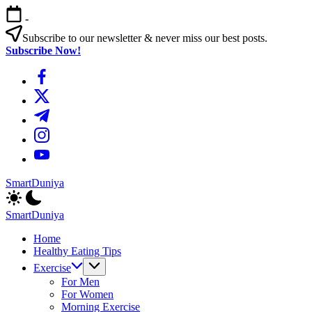
এড়িয়ে
-
লেখায়
যান
Subscribe to our newsletter & never miss our best posts.
Subscribe Now!
https://www.facebook.com/
https://twitter.com/
https://t.me/
https://www.instagram.com/
https://youtube.com/
SmartDuniya
Be
Smart
SmartDuniya
&
Be
Happy
Home
Smart
Life
Healthy Eating Tips
&
with
Happy
Exercise
health
Life
For Men
&
with
For Women
fitness
health
Morning Exercise
tips.