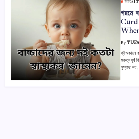
HEALT
গরমে ব
Curd 
When
By
TUF
গ্রীষ্মকালে
গুরুত্বপূর
সুস্বাদু নয়