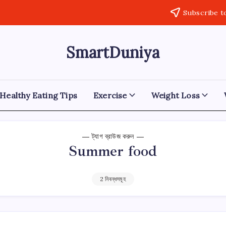
Subscribe t
SmartDuniya
Be
Smart
&
Happy
Life
Healthy Eating Tips
Exercise
Weight Loss
with
health
&
fitness
ট্যাগ ব্রাউজ করুন
tips.
Summer food
2 নিবন্ধসমূহ