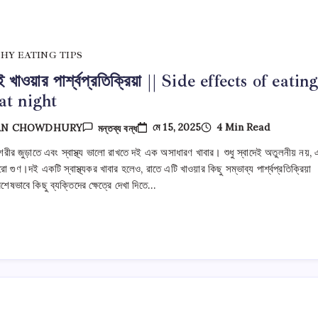
HY EATING TIPS
 খাওয়ার পার্শ্বপ্রতিক্রিয়া || Side effects of eatin
at night
রাতে
মে 15, 2025
4 Min Read
AN CHOWDHURY
মন্তব্য বন্ধ
দই
খাওয়ার
 শরীর জুড়াতে এবং স্বাস্থ্য ভালো রাখতে দই এক অসাধারণ খাবার। শুধু স্বাদেই অতুলনীয় নয়, 
পার্শ্বপ্রতিক্রিয়া
ো গুণ।দই একটি স্বাস্থ্যকর খাবার হলেও, রাতে এটি খাওয়ার কিছু সম্ভাব্য পার্শ্বপ্রতিক্রিয়া
||
Side
বিশেষভাবে কিছু ব্যক্তিদের ক্ষেত্রে দেখা দিতে…
Effects
Of
Eating
Curd
At
Night
তে