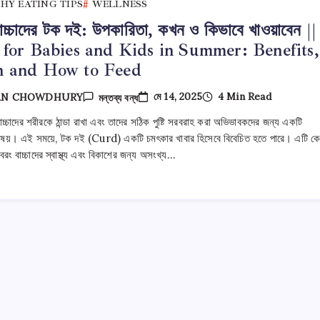
HY EATING TIPS
WELLNESS
াচ্চাদের টক দই: উপকারিতা, কখন ও কিভাবে খাওয়াবেন ||
for Babies and Kids in Summer: Benefits,
 and How to Feed
গরমে
মে 14, 2025
4 Min Read
AN CHOWDHURY
মন্তব্য বন্ধ
বাচ্চাদের
টক
 বাচ্চাদের শরীরকে ঠান্ডা রাখা এবং তাদের সঠিক পুষ্টি সরবরাহ করা অভিভাবকদের জন্য একটি
দই:
্ণ বিষয়। এই সময়ে, টক দই (Curd) একটি চমৎকার খাবার হিসেবে বিবেচিত হতে পারে। এটি ক
উপকারিতা,
কখন
, বরং বাচ্চাদের স্বাস্থ্য এবং বিকাশের জন্য অসংখ্য…
ও
কিভাবে
খাওয়াবেন
||
Curd
For
Babies
And
Kids
In
Summer:
Benefits,
When
And