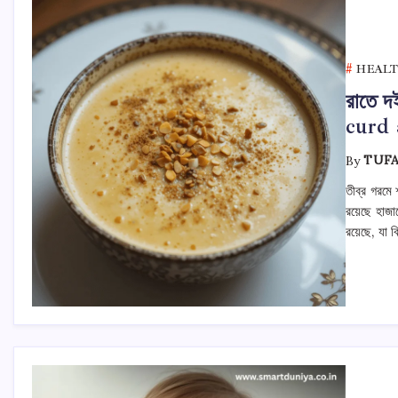
HEALT
রাতে দই
curd 
By
TUF
তীব্র গরমে
রয়েছে হাজার
রয়েছে, যা 