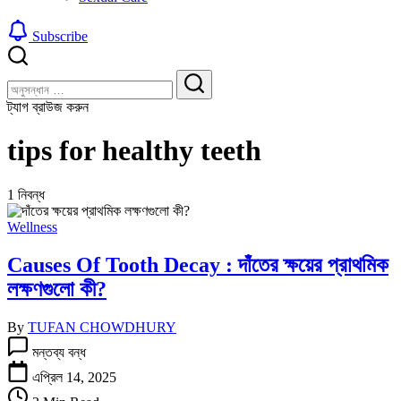
Subscribe
বন্ধ
খুঁজুন
করুন
খুঁজুন
ট্যাগ ব্রাউজ করুন
tips for healthy teeth
1 নিবন্ধ
Wellness
Causes Of Tooth Decay : দাঁতের ক্ষয়ের প্রাথমিক
লক্ষণগুলো কী?
By
TUFAN CHOWDHURY
Causes
মন্তব্য বন্ধ
Of
Tooth
এপ্রিল 14, 2025
Decay