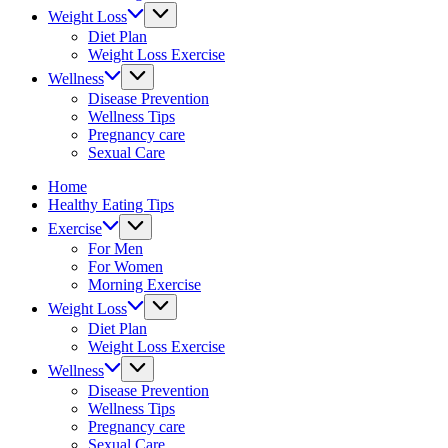
&
Weight Loss
fitness
Diet Plan
tips.
Weight Loss Exercise
Wellness
Disease Prevention
Wellness Tips
Pregnancy care
Sexual Care
Home
Healthy Eating Tips
Exercise
For Men
For Women
Morning Exercise
Weight Loss
Diet Plan
Weight Loss Exercise
Wellness
Disease Prevention
Wellness Tips
Pregnancy care
Sexual Care