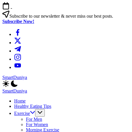
এড়িয়ে
-
লেখায়
যান
Subscribe to our newsletter & never miss our best posts.
Subscribe Now!
https://www.facebook.com/
https://twitter.com/
https://t.me/
https://www.instagram.com/
https://youtube.com/
SmartDuniya
Be
Smart
SmartDuniya
&
Be
Happy
Home
Smart
Life
Healthy Eating Tips
&
with
Happy
Exercise
health
Life
For Men
&
with
For Women
fitness
health
Morning Exercise
tips.