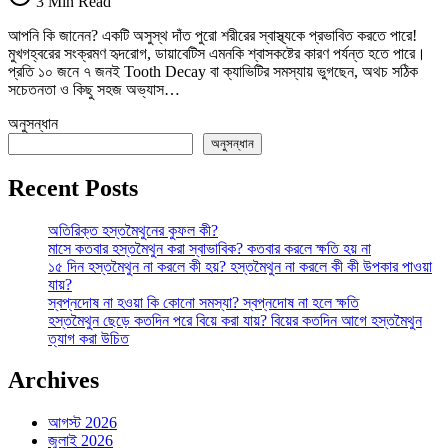
3 Min Read
:
দাঁতের
আপনি কি জানেন? একটি অসুস্থ দাঁত পুরো শরীরের স্বাস্থ্যকে প্রভাবিত করতে পারে!
ক্ষয়ের
মুখগহ্বরের সংক্রমণ হৃদরোগ, ডায়াবেটিস এমনকি শ্বাসকষ্টের কারণ পর্যন্ত হতে পারে।
প্রাথমিক
প্রতি ১০ জনে ৭ জনই Tooth Decay বা ক্যাভিটির সমস্যায় ভুগছেন, অথচ সঠিক
লক্ষণগুলো
সচেতনতা ও কিছু সহজ অভ্যাস…
কী?
তে
অনুসন্ধান
অনুসন্ধান
Recent Posts
অতিরিক্ত হস্তমৈথুনের কুফল কী?
মাসে কতবার হস্তমৈথুন করা স্বাভাবিক? কতবার করলে ক্ষতি হয় না
১৫ দিন হস্তমৈথুন না করলে কী হয়? হস্তমৈথুন না করলে কী কী উপকার পাওয়া
যায়?
স্বপ্নদোষ না হওয়া কি কোনো সমস্যা? স্বপ্নদোষ না হলে ক্ষতি
হস্তমৈথুন ছেড়ে কতদিন পরে বিয়ে করা যায়? বিয়ের কতদিন আগে হস্তমৈথুন
ত্যাগ করা উচিত
Archives
আগস্ট 2026
জুলাই 2026