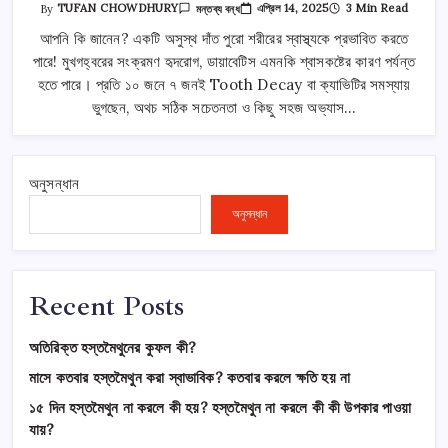
Causes
এপ্রিল 14, 2025
3 Min Read
By
TUFAN CHOWDHURY
মন্তব্য বন্ধ
Of
Tooth
আপনি কি জানেন? একটি অসুস্থ দাঁত পুরো শরীরের স্বাস্থ্যকে প্রভাবিত করতে
Decay
পারে! মুখগহ্বরের সংক্রমণ হৃদরোগ, ডায়াবেটিস এমনকি শ্বাসকষ্টের কারণ পর্যন্ত
:
দাঁতের
হতে পারে। প্রতি ১০ জনে ৭ জনই Tooth Decay বা ক্যাভিটির সমস্যায়
ক্ষয়ের
প্রাথমিক
ভুগছেন, অথচ সঠিক সচেতনতা ও কিছু সহজ অভ্যাস…
লক্ষণগুলো
কী?
তে
অনুসন্ধান
অনুসন্ধান
Recent Posts
অতিরিক্ত হস্তমৈথুনের কুফল কী?
মাসে কতবার হস্তমৈথুন করা স্বাভাবিক? কতবার করলে ক্ষতি হয় না
১৫ দিন হস্তমৈথুন না করলে কী হয়? হস্তমৈথুন না করলে কী কী উপকার পাওয়া
যায়?