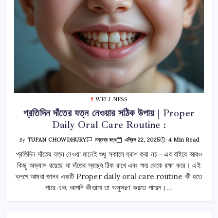
WELLNESS
প্রতিদিন দাঁতের যত্ন নেওয়ার সঠিক উপায় | Proper
Daily Oral Care Routine :
প্রতিদিন
এপ্রিল 22, 2025
4 Min Read
By
TUFAN CHOWDHURY
মন্তব্য বন্ধ
দাঁতের
যত্ন
প্রতিদিন দাঁতের যত্ন নেওয়া মানেই শুধু সকালে ব্রাশ করা নয়—এর বাইরে আরও
নেওয়ার
কিছু অভ্যাস রয়েছে যা দাঁতের স্বাস্থ্য ঠিক রাখে এবং ক্ষয় থেকে রক্ষা করে। এই
সঠিক
উপায়
ব্লগে আমরা জানব একটি Proper daily oral care routine কী হতে
|
Proper
পারে এবং আপনি কীভাবে তা অনুসরণ করতে পারেন।…
Daily
Oral
Care
Routine
: