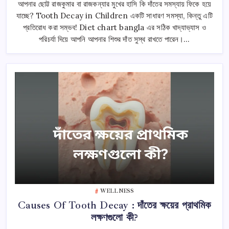
In
আপনার ছোট্ট রাজকুমার বা রাজকন্যার মুখের হাসি কি দাঁতের সমস্যায় ফিকে হয়ে
Children
যাচ্ছে? Tooth Decay in Children একটি সাধারণ সমস্যা, কিন্তু এটি
|
শিশুদের
প্রতিরোধ করা সম্ভব! Diet chart bangla এর সঠিক খাদ্যাভ্যাস ও
দাঁতের
ক্ষয়:
পরিচর্যা দিয়ে আপনি আপনার শিশুর দাঁত সুস্থ রাখতে পারেন।…
কারণ,
লক্ষণ,
ও
প্রতিরোধের
সহজ
উপায়!
তে
WELLNESS
Causes Of Tooth Decay : দাঁতের ক্ষয়ের প্রাথমিক
লক্ষণগুলো কী?