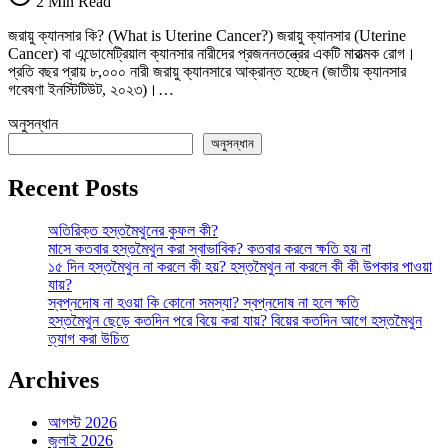
2 Min Read
ক্যানসার
ও
জরায়ু ক্যানসার কি? (What is Uterine Cancer?) জরায়ু ক্যানসার (Uterine
সার্ভিকাল
Cancer) বা এন্ডোমেট্রিয়াল ক্যানসার নারীদের প্রজননতন্ত্রের একটি মারাত্মক রোগ।
ক্যানসার:
প্রতি বছর প্রায় ৮,০০০ নারী জরায়ু ক্যানসারে আক্রান্ত হচ্ছেন (জাতীয় ক্যানসার
সচেতনতা
গবেষণা ইনস্টিটিউট, ২০২৩)।…
ও
প্রতিরোধের
অনুসন্ধান
সম্পূর্ণ
অনুসন্ধান
গাইড
তে
Recent Posts
অতিরিক্ত হস্তমৈথুনের কুফল কী?
মাসে কতবার হস্তমৈথুন করা স্বাভাবিক? কতবার করলে ক্ষতি হয় না
১৫ দিন হস্তমৈথুন না করলে কী হয়? হস্তমৈথুন না করলে কী কী উপকার পাওয়া
যায়?
স্বপ্নদোষ না হওয়া কি কোনো সমস্যা? স্বপ্নদোষ না হলে ক্ষতি
হস্তমৈথুন ছেড়ে কতদিন পরে বিয়ে করা যায়? বিয়ের কতদিন আগে হস্তমৈথুন
ত্যাগ করা উচিত
Archives
আগস্ট 2026
জুলাই 2026