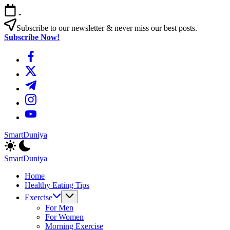
এড়িয়ে
-
লেখায়
যান
Subscribe to our newsletter & never miss our best posts.
Subscribe Now!
https://www.facebook.com/
https://twitter.com/
https://t.me/
https://www.instagram.com/
https://youtube.com/
SmartDuniya
Be
Smart
SmartDuniya
&
Be
Happy
Home
Smart
Life
Healthy Eating Tips
&
with
Happy
Exercise
health
Life
For Men
&
with
For Women
fitness
health
Morning Exercise
tips.