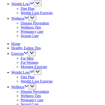
&
Weight Loss
fitness
Diet Plan
tips.
Weight Loss Exercise
Wellness
Disease Prevention
Wellness Tips
Pregnancy care
Sexual Care
Home
Healthy Eating Tips
Exercise
For Men
For Women
Morning Exercise
Weight Loss
Diet Plan
Weight Loss Exercise
Wellness
Disease Prevention
Wellness Tips
Pregnancy care
Sexual Care