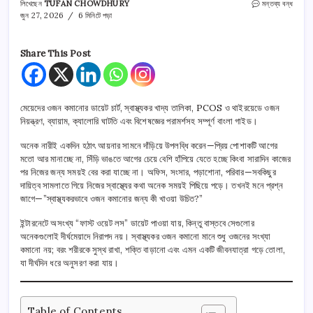
মেয়েদের
লিখেছেন
TUFAN CHOWDHURY
মন্তব্য বন্ধ
ওজন
জুন 27, 2026
6 মিনিটে পড়া
কমানোর
ডায়েট
চার্ট
Share This Post
তে
মেয়েদের ওজন কমানোর ডায়েট চার্ট, স্বাস্থ্যকর খাদ্য তালিকা, PCOS ও থাইরয়েডে ওজন
নিয়ন্ত্রণ, ব্যায়াম, ক্যালোরি ঘাটতি এবং বিশেষজ্ঞের পরামর্শসহ সম্পূর্ণ বাংলা গাইড।
অনেক নারীই একদিন হঠাৎ আয়নার সামনে দাঁড়িয়ে উপলব্ধি করেন—প্রিয় পোশাকটি আগের
মতো আর মানাচ্ছে না, সিঁড়ি ভাঙতে আগের চেয়ে বেশি হাঁপিয়ে যেতে হচ্ছে কিংবা সারাদিন কাজের
পর নিজের জন্য সময়ই বের করা যাচ্ছে না। অফিস, সংসার, পড়াশোনা, পরিবার—সবকিছুর
দায়িত্ব সামলাতে গিয়ে নিজের স্বাস্থ্যের কথা অনেক সময়ই পিছিয়ে পড়ে। তখনই মনে প্রশ্ন
জাগে—”স্বাস্থ্যকরভাবে ওজন কমানোর জন্য কী খাওয়া উচিত?”
ইন্টারনেটে অসংখ্য “ফাস্ট ওয়েট লস” ডায়েট পাওয়া যায়, কিন্তু বাস্তবে সেগুলোর
অনেকগুলোই দীর্ঘমেয়াদে নিরাপদ নয়। স্বাস্থ্যকর ওজন কমানো মানে শুধু ওজনের সংখ্যা
কমানো নয়; বরং শরীরকে সুস্থ রাখা, শক্তি বাড়ানো এবং এমন একটি জীবনযাত্রা গড়ে তোলা,
যা দীর্ঘদিন ধরে অনুসরণ করা যায়।
Table of Contents