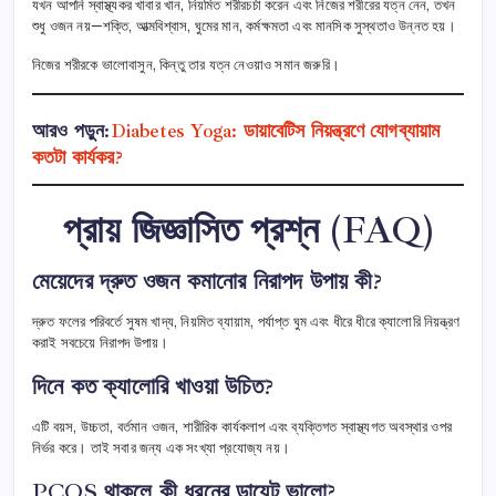
যখন আপনি স্বাস্থ্যকর খাবার খান, নিয়মিত শরীরচর্চা করেন এবং নিজের শরীরের যত্ন নেন, তখন
শুধু ওজন নয়—শক্তি, আত্মবিশ্বাস, ঘুমের মান, কর্মক্ষমতা এবং মানসিক সুস্থতাও উন্নত হয়।
নিজের শরীরকে ভালোবাসুন, কিন্তু তার যত্ন নেওয়াও সমান জরুরি।
আরও পড়ুন:
Diabetes Yoga: ডায়াবেটিস নিয়ন্ত্রণে যোগব্যায়াম
কতটা কার্যকর?
প্রায় জিজ্ঞাসিত প্রশ্ন (FAQ)
মেয়েদের দ্রুত ওজন কমানোর নিরাপদ উপায় কী?
দ্রুত ফলের পরিবর্তে সুষম খাদ্য, নিয়মিত ব্যায়াম, পর্যাপ্ত ঘুম এবং ধীরে ধীরে ক্যালোরি নিয়ন্ত্রণ
করাই সবচেয়ে নিরাপদ উপায়।
দিনে কত ক্যালোরি খাওয়া উচিত?
এটি বয়স, উচ্চতা, বর্তমান ওজন, শারীরিক কার্যকলাপ এবং ব্যক্তিগত স্বাস্থ্যগত অবস্থার ওপর
নির্ভর করে। তাই সবার জন্য এক সংখ্যা প্রযোজ্য নয়।
PCOS থাকলে কী ধরনের ডায়েট ভালো?