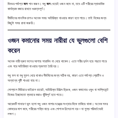
দিনভর পর্যাপ্ত
জল
পান করুন। শুধু
জল
খেয়েই ওজন কমে না, তবে এটি শরীরের স্বাভাবিক
কার্যক্রম বজায় রাখতে গুরুত্বপূর্ণ।
দীর্ঘদিনের মানসিক চাপও অনেক সময় অতিরিক্ত খাওয়ার কারণ হতে পারে। তাই নিজের জন্য
কিছুটা সময় রাখা জরুরি।
ওজন কমানোর সময় নারীরা যে ভুলগুলো বেশি
করেন
অনেক নারী দ্রুত ফলের আশায় সারাদিন না খেয়ে থাকেন। এতে শরীর দুর্বল হয়ে পড়তে পারে
এবং পরে অতিরিক্ত খাওয়ার প্রবণতা তৈরি হয়।
শুধু ফল বা শুধু স্যুপ খেয়ে থাকাও দীর্ঘদিনের জন্য সঠিক নয়, কারণ এতে পর্যাপ্ত প্রোটিন ও
অন্যান্য পুষ্টি পাওয়া যায় না।
সোশ্যাল মিডিয়ার ভাইরাল ডায়েট, অতিরিক্ত ডিটক্স ড্রিংক, ওজন কমানোর ওষুধ বা সাপ্লিমেন্ট
নিজের ইচ্ছামতো ব্যবহার করাও ঝুঁকিপূর্ণ হতে পারে।
আরেকটি সাধারণ ভুল হলো শুধু ওজন মাপার যন্ত্রের সংখ্যার দিকে তাকিয়ে থাকা। অনেক সময়
কোমরের মাপ কমে, শরীরের শক্তি বাড়ে এবং পোশাক ঢিলেঢালা হয়—যা সুস্থ পরিবর্তনেরই
লক্ষণ।