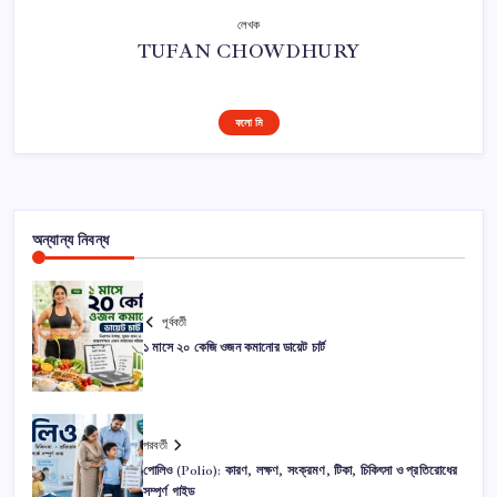
লেখক
TUFAN CHOWDHURY
ফলো মি
অন্যান্য নিবন্ধ
পূর্ববর্তী
১ মাসে ২০ কেজি ওজন কমানোর ডায়েট চার্ট
পরবর্তী
পোলিও (Polio): কারণ, লক্ষণ, সংক্রমণ, টিকা, চিকিৎসা ও প্রতিরোধের
সম্পূর্ণ গাইড