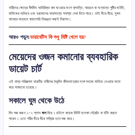
নারীদের ক্ষেত্রে দীর্ঘদিন অতিরিক্ত কম খাওয়ার ফলে ক্লান্তি, আয়রন বা অন্যান্য পুষ্টির ঘাটতি,
মাসিকের অনিয়ম এবং হরমোনের ভারসাম্যে সমস্যা দেখা দিতে পারে। তাই ধীরে ধীরে, সুষম
খাদ্যের মাধ্যমে ক্যালোরি নিয়ন্ত্রণ করাই নিরাপদ।
আরও পড়ুন:
ডায়াবেটিস কি শুধু মিষ্টি খেলে হয়?
মেয়েদের ওজন কমানোর ব্যবহারিক
ডায়েট চার্ট
এই খাদ্য পরিকল্পনা ভারতীয় নারীদের দৈনন্দিন জীবনযাত্রার সঙ্গে সহজে মানিয়ে নেওয়ার মতো
করে সাজানো হয়েছে।
সকালে ঘুম থেকে উঠে
দিন শুরু করুন ১–২ গ্লাস
জল
দিয়ে। চাইলে কয়েক মিনিট হালকা স্ট্রেচিং বা হাঁটা করতে
পারেন। এতে শরীর ধীরে ধীরে সক্রিয় হতে শুরু করে।