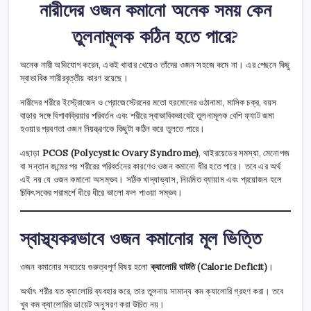
নারীদের ওজন কমানো অনেক সময় কেন
তুলনামূলক কঠিন হতে পারে?
অনেক নারী অভিযোগ করেন, একই খাবার খেয়েও তাঁদের ওজন সহজে কমে না। এর পেছনে কিছু
স্বাভাবিক শারীরবৃত্তীয় কারণ রয়েছে।
নারীদের শরীরে ইস্ট্রোজেন ও প্রোজেস্টেরনের মতো হরমোনের ওঠানামা, মাসিক চক্র, বয়স
বাড়ার সঙ্গে বিপাকক্রিয়ার পরিবর্তন এবং শরীরে স্বাভাবিকভাবেই তুলনামূলক বেশি ফ্যাট জমা
হওয়ার প্রবণতা ওজন নিয়ন্ত্রণকে কিছুটা কঠিন করে তুলতে পারে।
এছাড়া
PCOS (Polycystic Ovary Syndrome)
, থাইরয়েডের সমস্যা, মেনোপজ
বা সন্তান জন্মের পর শরীরের পরিবর্তনের কারণেও ওজন কমানো ধীর হতে পারে। তবে এর অর্থ
এই নয় যে ওজন কমানো অসম্ভব। সঠিক খাদ্যাভ্যাস, নিয়মিত ব্যায়াম এবং প্রয়োজন হলে
চিকিৎসকের পরামর্শে ধীরে ধীরে ভালো ফল পাওয়া সম্ভব।
স্বাস্থ্যকরভাবে ওজন কমানোর মূল ভিত্তি
ওজন কমানোর সবচেয়ে গুরুত্বপূর্ণ বিষয় হলো
ক্যালোরি ঘাটতি (Calorie Deficit)
।
অর্থাৎ শরীর যত ক্যালোরি ব্যবহার করে, তার তুলনায় সামান্য কম ক্যালোরি গ্রহণ করা। তবে
খুব কম ক্যালোরির ডায়েট অনুসরণ করা উচিত নয়।