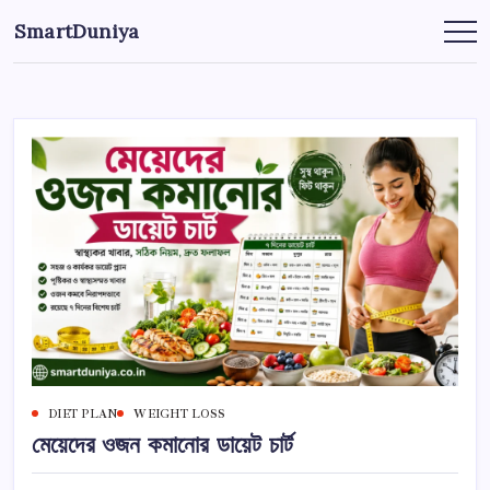
এড়িয়ে
SmartDuniya
লেখায়
Be
Smart
যান
&
Happy
Life
with
health
&
fitness
tips.
DIET PLAN
WEIGHT LOSS
মেয়েদের ওজন কমানোর ডায়েট চার্ট