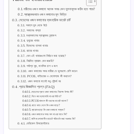
নারীদের ওজন কমানো অনেক সময় কেন তুলনামূলক কঠিন হতে পারে?
স্বাস্থ্যকরভাবে ওজন কমানোর মূল ভিত্তি
মেয়েদের ওজন কমানোর ব্যবহারিক ডায়েট চার্ট
সকালে ঘুম থেকে উঠে
সকালের নাস্তা
মধ্যসকালের স্বাস্থ্যকর স্ন্যাকস
দুপুরের খাবার
বিকেলের হালকা খাবার
রাতের খাবার
কেন এই খাবারগুলো নির্বাচন করা হয়েছে?
নিয়মিত ব্যায়াম কেন জরুরি?
পর্যাপ্ত ঘুম, মানসিক চাপ ও জল
ওজন কমানোর সময় নারীরা যে ভুলগুলো বেশি করেন
PCOS, থাইরয়েড ও মেনোপজে কী করবেন?
ওজন কমানো মানেই শুধু সৌন্দর্য নয়
প্রায় জিজ্ঞাসিত প্রশ্ন (FAQ)
মেয়েদের দ্রুত ওজন কমানোর নিরাপদ উপায় কী?
দিনে কত ক্যালোরি খাওয়া উচিত?
PCOS থাকলে কী ধরনের ডায়েট ভালো?
রাতে ভাত খেলে কি ওজন বাড়ে?
ব্যায়াম ছাড়া কি ওজন কমানো সম্ভব?
ওজন কমানোর সময় ফল খাওয়া যাবে কি?
মাসিক চলাকালীন ডায়েট পরিবর্তন করা দরকার কি?
মেডিকেল ডিসক্লেইমার