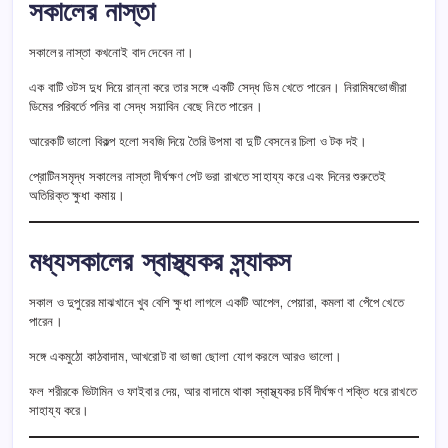
সকালের নাস্তা
সকালের নাস্তা কখনোই বাদ দেবেন না।
এক বাটি ওটস দুধ দিয়ে রান্না করে তার সঙ্গে একটি সেদ্ধ ডিম খেতে পারেন। নিরামিষভোজীরা
ডিমের পরিবর্তে পনির বা সেদ্ধ সয়াবিন বেছে নিতে পারেন।
আরেকটি ভালো বিকল্প হলো সবজি দিয়ে তৈরি উপমা বা দুটি বেসনের চিলা ও টক দই।
প্রোটিনসমৃদ্ধ সকালের নাস্তা দীর্ঘক্ষণ পেট ভরা রাখতে সাহায্য করে এবং দিনের শুরুতেই
অতিরিক্ত ক্ষুধা কমায়।
মধ্যসকালের স্বাস্থ্যকর স্ন্যাকস
সকাল ও দুপুরের মাঝখানে খুব বেশি ক্ষুধা লাগলে একটি আপেল, পেয়ারা, কমলা বা পেঁপে খেতে
পারেন।
সঙ্গে একমুঠো কাঠবাদাম, আখরোট বা ভাজা ছোলা যোগ করলে আরও ভালো।
ফল শরীরকে ভিটামিন ও ফাইবার দেয়, আর বাদামে থাকা স্বাস্থ্যকর চর্বি দীর্ঘক্ষণ শক্তি ধরে রাখতে
সাহায্য করে।