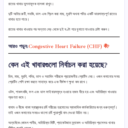
রাতের খাবার তুলনামূলক হালকা রাখুন।
দুটি আটার রুটি, সবজি, ডাল এবং গ্রিল করা মাছ, মুরগি অথবা পনির একটি ভারসাম্যপূর্ণ রাতের
খাবার হতে পারে।
রাতের খাবার খাওয়ার পর অন্তত দেড় থেকে দুই ঘণ্টা পরে ঘুমাতে যাওয়ার চেষ্টা করুন।
আরও পড়ুন:
Congestive Heart Failure (CHF) কী?
কেন এই খাবারগুলো নির্বাচন করা হয়েছে?
ডিম, মাছ, মুরগি, পনির, ডাল ও সয়াবিন শরীরকে প্রয়োজনীয় প্রোটিন দেয়। ওজন কমানোর সময়
প্রোটিন পেশি রক্ষা করতে সাহায্য করে এবং দীর্ঘক্ষণ ক্ষুধা কম রাখে।
ওটস, শাকসবজি, ফল এবং ডাল ফাইবারসমৃদ্ধ হওয়ায় হজম ধীরে হয় এবং অতিরিক্ত খাওয়ার
প্রবণতা কমে।
বাদাম ও বীজে থাকা স্বাস্থ্যকর চর্বি শরীরের হরমোনের স্বাভাবিক কার্যকারিতার জন্য গুরুত্বপূর্ণ।
তাই ওজন কমানোর সময়ও ভালো চর্বি পুরোপুরি বাদ দেওয়া উচিত নয়।
অন্যদিকে কোমল পানীয়, অতিরিক্ত মিষ্টি, প্যাকেটজাত স্ন্যাকস ও অতিরিক্ত প্রসেসড খাবার