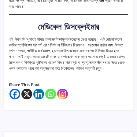
সময় পর্যাপ্ত প্রোটিন, আয়রনসমৃদ্ধ খাবার, ফল, শাকসবজি এবং পর্যাপ্ত
জল
গ্রহণ উপকারী
হতে পারে।
মেডিকেল ডিসক্লেইমার
এই নিবন্ধটি শুধুমাত্র সাধারণ স্বাস্থ্যশিক্ষামূলক উদ্দেশ্যে লেখা হয়েছে। এটি কোনোভাবেই
ব্যক্তিগত চিকিৎসা পরামর্শ, রোগ নির্ণয় বা চিকিৎসার বিকল্প নয়। প্রত্যেক নারীর বয়স, উচ্চতা,
বর্তমান ওজন, শারীরিক কার্যকলাপ, হরমোনজনিত অবস্থা এবং রোগের ইতিহাস ভিন্ন হতে
পারে। তাই নতুন কোনো ডায়েট বা ব্যায়াম পরিকল্পনা শুরু করার আগে অবশ্যই একজন যোগ্য
চিকিৎসক বা নিবন্ধিত পুষ্টিবিদের পরামর্শ নিন। গর্ভাবস্থা বা স্তন্যদানকালীন সময়ে নিজে থেকে
ওজন কমানোর পরিকল্পনা অনুসরণ না করে বিশেষজ্ঞের পরামর্শ অনুযায়ী চলুন।
Share This Post