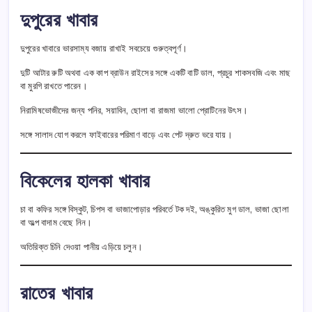
দুপুরের খাবার
দুপুরের খাবারে ভারসাম্য বজায় রাখাই সবচেয়ে গুরুত্বপূর্ণ।
দুটি আটার রুটি অথবা এক কাপ ব্রাউন রাইসের সঙ্গে একটি বাটি ডাল, প্রচুর শাকসবজি এবং মাছ
বা মুরগি রাখতে পারেন।
নিরামিষভোজীদের জন্য পনির, সয়াবিন, ছোলা বা রাজমা ভালো প্রোটিনের উৎস।
সঙ্গে সালাদ যোগ করলে ফাইবারের পরিমাণ বাড়ে এবং পেট দ্রুত ভরে যায়।
বিকেলের হালকা খাবার
চা বা কফির সঙ্গে বিস্কুট, চিপস বা ভাজাপোড়ার পরিবর্তে টক দই, অঙ্কুরিত মুগ ডাল, ভাজা ছোলা
বা অল্প বাদাম বেছে নিন।
অতিরিক্ত চিনি দেওয়া পানীয় এড়িয়ে চলুন।
রাতের খাবার