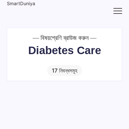
এড়িয়ে
SmartDuniya
Be
লেখায়
Smart
যান
&
Happy
Life
বিষয়শ্রেণি ব্রাউজ করুন
with
Diabetes Care
health
&
fitness
17 নিবন্ধসমূহ
tips.