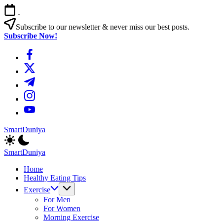
এড়িয়ে
-
লেখায়
যান
Subscribe to our newsletter & never miss our best posts.
Subscribe Now!
https://www.facebook.com/
https://twitter.com/
https://t.me/
https://www.instagram.com/
https://youtube.com/
SmartDuniya
Be
Smart
SmartDuniya
&
Be
Happy
Home
Smart
Life
Healthy Eating Tips
&
with
Happy
Exercise
health
Life
For Men
&
with
For Women
fitness
health
Morning Exercise
tips.