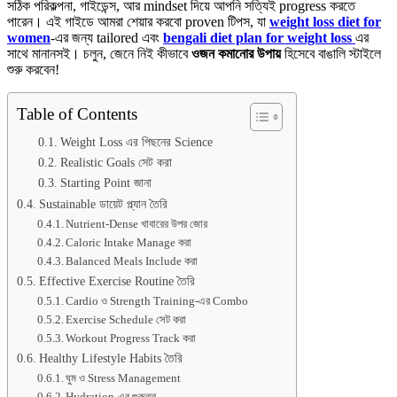
সঠিক পরিকল্পনা, গাইডেন্স, আর mindset দিয়ে আপনি সত্যিই progress করতে
কমানোর
পারেন। এই গাইডে আমরা শেয়ার করবো proven টিপস, যা
weight loss diet for
যাত্রা
women
-এর জন্য tailored এবং
bengali diet plan for weight loss
এর
শুরু
সাথে মানানসই। চলুন, জেনে নিই কীভাবে
ওজন কমানোর উপায়
হিসেবে বাঙালি স্টাইলে
করার
শুরু করবেন!
টিপস
তে
Table of Contents
Weight Loss এর পিছনের Science
Realistic Goals সেট করা
Starting Point জানা
Sustainable ডায়েট প্ল্যান তৈরি
Nutrient-Dense খাবারের উপর জোর
Caloric Intake Manage করা
Balanced Meals Include করা
Effective Exercise Routine তৈরি
Cardio ও Strength Training-এর Combo
Exercise Schedule সেট করা
Workout Progress Track করা
Healthy Lifestyle Habits তৈরি
ঘুম ও Stress Management
Hydration-এর গুরুত্ব