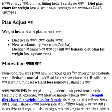
(যেমন energy বাড়া, clothes fitting better) celebrate করুন।
Diet plan
chart for weight loss
এ scale ছাড়াও strength বা stamina-এর উন্নতি
গুরুত্বপূর্ণ।
Plan Adjust করা
Weight loss
মাঝে মাঝে plateau হয়। তখন:
Diet tweak করুন (যেমন carbs কমান)।
New workouts try করুন (যেমন Zumba)।
Dietitian বা trainer-এর সাথে consult করে
bengali diet plan for
weight loss
update করুন।
Motivation বজায় রাখা
Non-food rewards (যেমন new workout gear) দিয়ে milestones celebrate
করুন। Setbacks normal – একটি mishti খেলে হাল ছাড়বেন না। Resilience
আর learning mindset
weight loss
journey sustainable করে।
ওজন কমানোর উপায়
হিসেবে planning, patience, আর persistence দরকার।
Healthy diet, exercise, আর lifestyle habits-এ focus করুন।
Bengali
diet chart for weight loss for female
বাঙালি স্বাদের সাথে ফিটনেস মিলিয়ে
দেয়। Small steps – যেমন brown rice বা ১০ মিনিটের walk – বড় ফল দেয়।
নিজের উপর ভরসা রাখুন, consistent থাকুন, আর আজই প্রথম পদক্ষেপ নিন। আপনার