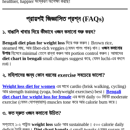
healthier, happier সংস্করণ অপেক্ষা করছে!
প্রায়শই জিজ্ঞাসিত প্রশ্ন (FAQs)
১. বাঙালি খাবার দিয়ে কীভাবে ওজন কমানো শুরু করব?
Bengali diet plan for weight loss
দিয়ে শুরু করুন। Brown rice,
steamed মাছ, আর fiber-rich veggies (যেমন পালং শাক) খান।
ওজন কমানোর
উপায়
হিসেবে minimal তেলে রান্না করুন আর portion control করুন। আমাদের
diet chart in bengali
small changes suggest করে, যেমন luchi-এর বদলে
roti।
২. মহিলাদের জন্য কোন ধরনের exercise সবচেয়ে ভালো?
Weight loss diet for women
এর সাথে cardio (brisk walking, cycling)
আর strength training (yoga, bodyweight exercises) best।
Bengali
diet chart for weight loss for female
এর জন্য daily ৩০ মিনিট moderate
exercise (যেমন যোগব্যায়াম) muscles tone করে আর calorie burn করে।
৩. কত দ্রুত ওজন কমানো উচিত?
সপ্তাহে ১-২ পাউন্ড
weight loss
safe আর sustainable। ৫০০ calorie daily
deficit তৈরি করুন।
Diet chart bangla
এ small tweaks (যেমন sugary চা