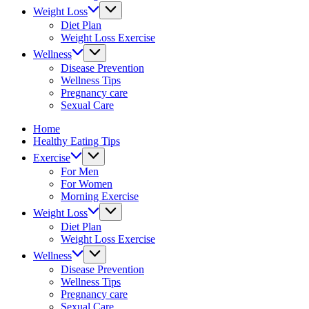
&
Weight Loss
fitness
Diet Plan
tips.
Weight Loss Exercise
Wellness
Disease Prevention
Wellness Tips
Pregnancy care
Sexual Care
Home
Healthy Eating Tips
Exercise
For Men
For Women
Morning Exercise
Weight Loss
Diet Plan
Weight Loss Exercise
Wellness
Disease Prevention
Wellness Tips
Pregnancy care
Sexual Care