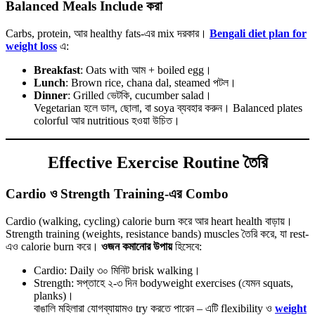
Balanced Meals Include করা
Carbs, protein, আর healthy fats-এর mix দরকার।
Bengali diet plan for
weight loss
এ:
Breakfast
: Oats with আম + boiled egg।
Lunch
: Brown rice, chana dal, steamed পটল।
Dinner
: Grilled ভেটকি, cucumber salad।
Vegetarian হলে ডাল, ছোলা, বা soya ব্যবহার করুন। Balanced plates
colorful আর nutritious হওয়া উচিত।
Effective Exercise Routine তৈরি
Cardio ও Strength Training-এর Combo
Cardio (walking, cycling) calorie burn করে আর heart health বাড়ায়।
Strength training (weights, resistance bands) muscles তৈরি করে, যা rest-
এও calorie burn করে।
ওজন কমানোর উপায়
হিসেবে:
Cardio: Daily ৩০ মিনিট brisk walking।
Strength: সপ্তাহে ২-৩ দিন bodyweight exercises (যেমন squats,
planks)।
বাঙালি মহিলারা যোগব্যায়ামও try করতে পারেন – এটি flexibility ও
weight