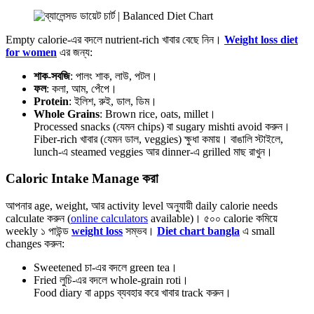
Empty calorie-এর বদলে nutrient-rich খাবার বেছে নিন।
Weight loss diet
for women
এর জন্য:
শাক-সবজি
: পালং শাক, লাউ, পটল।
ফল
: কলা, আম, পেঁপে।
Protein
: ইলিশ, রুই, ডাল, ডিম।
Whole Grains
: Brown rice, oats, millet।
Processed snacks (যেমন chips) বা sugary mishti avoid করুন।
Fiber-rich খাবার (যেমন ডাল, veggies) ক্ষুধা কমায়। বাঙালি স্টাইলে,
lunch-এ steamed veggies আর dinner-এ grilled মাছ রাখুন।
Caloric Intake Manage করা
আপনার age, weight, আর activity level অনুযায়ী daily calorie needs
calculate করুন (
online calculators
available)। ৫০০ calorie কমিয়ে
weekly ১ পাউন্ড
weight loss
সম্ভব।
Diet chart bangla
এ small
changes করুন:
Sweetened চা-এর বদলে green tea।
Fried লুচি-এর বদলে whole-grain roti।
Food diary বা apps ব্যবহার করে খাবার track করুন।