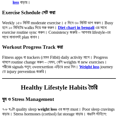
loss
বাড়ায়।
Exercise Schedule সেট করা
Weekly ১৫০ মিনিট moderate exercise। ৫ দিনে ৩০ মিনিট ভাগ করুন। Busy
হলে ১০ মিনিটের walks দিয়ে শুরু করুন।
Diet chart in bengali
এর সাথে
exercise routine sync করুন। Consistency জরুরি – আপনার lifestyle-এর
সাথে মানানসই plan বানান।
Workout Progress Track করা
Fitness apps বা trackers (যেমন Fitbit) daily activity মাপে। Progress
থামলে routine change করুন – যেমন, বেশি weights বা new exercises।
শরীরের signals শুনুন; overexertion এড়িয়ে rest নিন।
Weight loss
journey
তে injury prevention জরুরি।
Healthy Lifestyle Habits তৈরি
ঘুম ও Stress Management
৭-৮ ঘণ্টা quality sleep
weight loss
এর জন্য must। Poor sleep cravings
বাড়ায়। Stress hormones (cortisol) fat storage বাড়ায়। বাঙালি স্টাইলে: