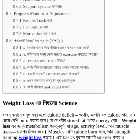
Support Systems ব্যবহার
Progress Monitor ও Adjustments
Results Track করা
Plan Adjust করা
Motivation বজায় রাখা
প্রায়শই জিজ্ঞাসিত প্রশ্ন (FAQs)
১. বাঙালি খাবার দিয়ে কীভাবে ওজন কমানো শুরু করব?
২. মহিলাদের জন্য কোন ধরনের exercise সবচেয়ে ভালো?
৩. কত দ্রুত ওজন কমানো উচিত?
৪. আমি কীভাবে জানবো আমার ওজন কমানো দরকার?
৫. বাঙালি ডায়েটে কোন খাবার avoid করব?
৬. ওজন কমানোর জন্য কি ঘুম গুরুত্বপূর্ণ?
৭. আমি কীভাবে motivated থাকব?
Weight Loss এর পিছনের Science
ওজন কমানোর মূল মন্ত্র হলো caloric deficit – অর্থাৎ, আপনি যত calorie খান, তার
চেয়ে বেশি burn করতে হবে। তখন শরীর stored fat থেকে energy নেয়।
Weight
loss
এর জন্য metabolism গুরুত্বপূর্ণ, যা age, activity level, আর muscle
mass-এর উপর নির্ভর করে। Muscles বেশি calorie burn করে, তাই strength
training
weight loss
বাড়ায়। এই basics বুঝলে আপনি smarter খাবার ও