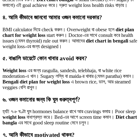
কমানো) এই goal achieve করে। দ্রুত weight loss health risks বাড়ায়।
৪. আমি কীভাবে জানবো আমার ওজন কমানো দরকার?
BMI calculator দিয়ে check করুন। Overweight বা obese হলে
diet plan
chart for weight loss
start করুন। Doctor-এর সাথে consult করে health
issues (যেমন thyroid) rule out করুন। আমাদের
diet chart in bengali
safe
weight loss-এর জন্য designed।
৫. বাঙালি ডায়েটে কোন খাবার avoid করব?
Weight loss
এর জন্য rasgulla, sandesh, telebhaja, বা white rice
moderation-এ খান। Sugary লস্যি বা maida-র খাবার (যেমন paratha) কমান।
Bengali diet plan for weight loss
এ brown rice, ডাল, আর steamed
veggies বেশি রাখুন।
৬. ওজন কমানোর জন্য কি ঘুম গুরুত্বপূর্ণ?
হ্যাঁ! ৭-৮ ঘণ্টা ঘুম hormones balance রাখে আর cravings কমায়। Poor sleep
weight loss
বাধাগ্রস্ত করে। Bed-এর আগে screen time কমান।
Diet chart
bangla
এর সাথে good sleep routine মেনে চলুন।
৭. আমি কীভাবে motivated থাকব?