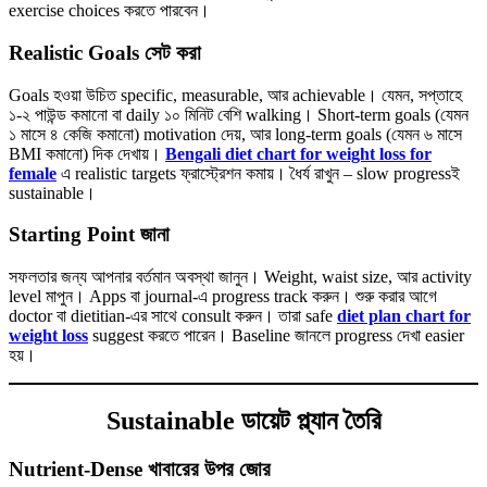
exercise choices করতে পারবেন।
Realistic Goals সেট করা
Goals হওয়া উচিত specific, measurable, আর achievable। যেমন, সপ্তাহে
১-২ পাউন্ড কমানো বা daily ১০ মিনিট বেশি walking। Short-term goals (যেমন
১ মাসে ৪ কেজি কমানো) motivation দেয়, আর long-term goals (যেমন ৬ মাসে
BMI কমানো) দিক দেখায়।
Bengali diet chart for weight loss for
female
এ realistic targets ফ্রাস্ট্রেশন কমায়। ধৈর্য রাখুন – slow progressই
sustainable।
Starting Point জানা
সফলতার জন্য আপনার বর্তমান অবস্থা জানুন। Weight, waist size, আর activity
level মাপুন। Apps বা journal-এ progress track করুন। শুরু করার আগে
doctor বা dietitian-এর সাথে consult করুন। তারা safe
diet plan chart for
weight loss
suggest করতে পারেন। Baseline জানলে progress দেখা easier
হয়।
Sustainable ডায়েট প্ল্যান তৈরি
Nutrient-Dense খাবারের উপর জোর