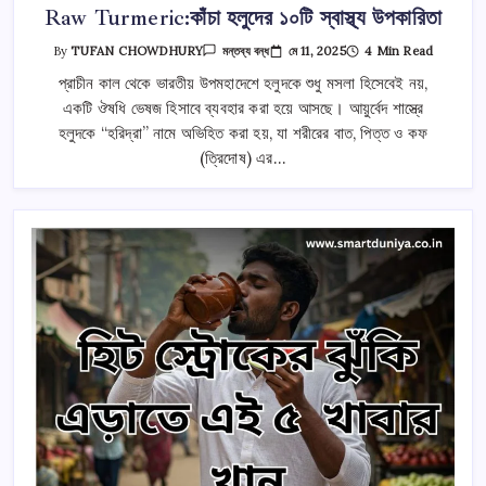
Raw Turmeric:কাঁচা হলুদের ১০টি স্বাস্থ্য উপকারিতা
Raw
মে 11, 2025
4 Min Read
By
TUFAN CHOWDHURY
মন্তব্য বন্ধ
Turmeric:কাঁচা
হলুদের
প্রাচীন কাল থেকে ভারতীয় উপমহাদেশে হলুদকে শুধু মসলা হিসেবেই নয়,
১০টি
একটি ঔষধি ভেষজ হিসাবে ব্যবহার করা হয়ে আসছে। আয়ুর্বেদ শাস্ত্রে
স্বাস্থ্য
উপকারিতা
হলুদকে “হরিদ্রা” নামে অভিহিত করা হয়, যা শরীরের বাত, পিত্ত ও কফ
তে
(ত্রিদোষ) এর…