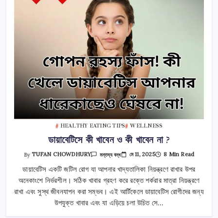
And
How
To
Feed
তে
HEALTHY EATING TIPS
WELLNESS
ডায়াবেটিসে কী খাবেন ও কী খাবেন না ?
ডায়াবেটিসে
মে 11, 2025
8 Min Read
By
TUFAN CHOWDHURY
মন্তব্য বন্ধ
কী
খাবেন
ডায়াবেটিস একটি জটিল রোগ যা আপনার খাদ্যতালিকা নিয়ন্ত্রণে রাখার উপর
ও
অনেকাংশে নির্ভরশীল। সঠিক খাবার গ্রহণ করে রক্তে শর্করার মাত্রা নিয়ন্ত্রণে
কী
খাবেন
রাখা এবং সুস্থ জীবনযাপন করা সম্ভব। এই আর্টিকেলে ডায়াবেটিস রোগীদের জন্য
না
?
উপযুক্ত খাবার এবং যা এড়িয়ে চলা উচিত সে…
তে