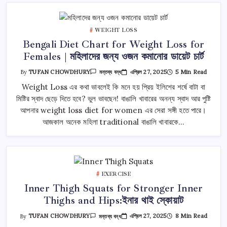
জন্য
তে
WEIGHT LOSS
Bengali Diet Chart for Weight Loss for
Females | মহিলাদের জন্য ওজন কমানোর ডায়েট চার্ট
Bengali
এপ্রিল 27, 2025
5 Min Read
By
TUFAN CHOWDHURY
মন্তব্য বন্ধ
Diet
Chart
Weight Loss এর কথা ভাবলেই কি মনে হয় প্রিয় ইলিশের শর্ষে বাটা বা
For
মিষ্টির স্বাদ ছেড়ে দিতে হবে? ভুল ভাবছেন! বাঙালি খাবারের অনন্য স্বাদ আর পুষ্টি
Weight
Loss
আপনার weight loss diet for women এর সেরা সঙ্গী হতে পারে।
For
Females
আজকাল অনেক মহিলা traditional বাঙালি খাবারকে…
|
মহিলাদের
জন্য
ওজন
কমানোর
ডায়েট
চার্ট
তে
EXERCISE
Inner Thigh Squats for Stronger Inner
Thighs and Hips:ইনার থাই স্কোয়াট
Inner
এপ্রিল 27, 2025
8 Min Read
By
TUFAN CHOWDHURY
মন্তব্য বন্ধ
Thigh