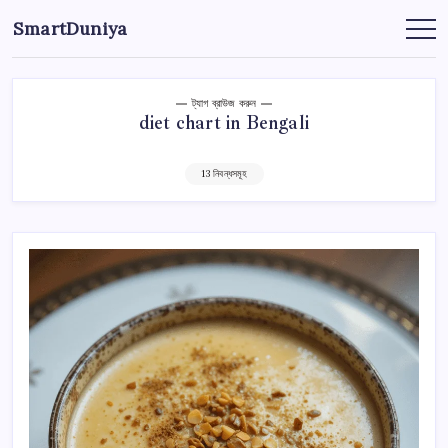
এড়িয়ে
SmartDuniya
লেখায়
Be
Smart
যান
&
Happy
Life
with
ট্যাগ ব্রাউজ করুন
health
diet chart in Bengali
&
fitness
tips.
13 নিবন্ধসমূহ