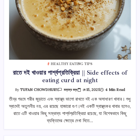
HEALTHY EATING TIPS
রাতে দই খাওয়ার পার্শ্বপ্রতিক্রিয়া || Side effects of
eating curd at night
রাতে
মে 15, 2025
4 Min Read
By
TUFAN CHOWDHURY
মন্তব্য বন্ধ
দই
খাওয়ার
তীব্র গরমে শরীর জুড়াতে এবং স্বাস্থ্য ভালো রাখতে দই এক অসাধারণ খাবার। শুধু
পার্শ্বপ্রতিক্রিয়া
স্বাদেই অতুলনীয় নয়, এর রয়েছে হাজারো গুণ।দই একটি স্বাস্থ্যকর খাবার হলেও,
||
Side
রাতে এটি খাওয়ার কিছু সম্ভাব্য পার্শ্বপ্রতিক্রিয়া রয়েছে, যা বিশেষভাবে কিছু
Effects
Of
ব্যক্তিদের ক্ষেত্রে দেখা দিতে…
Eating
Curd
At
Night
তে