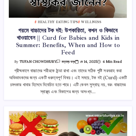
HEALTHY EATING TIPS
WELLNESS
গরমে বাচ্চাদের টক দই: উপকারিতা, কখন ও কিভাবে
খাওয়াবেন || Curd for Babies and Kids in
Summer: Benefits, When and How to
Feed
গরমে
মে 14, 2025
4 Min Read
By
TUFAN CHOWDHURY
মন্তব্য বন্ধ
বাচ্চাদের
টক
গ্রীষ্মকালে বাচ্চাদের শরীরকে ঠান্ডা রাখা এবং তাদের সঠিক পুষ্টি সরবরাহ করা
দই:
অভিভাবকদের জন্য একটি গুরুত্বপূর্ণ বিষয়। এই সময়ে, টক দই (Curd) একটি
উপকারিতা,
কখন
চমৎকার খাবার হিসেবে বিবেচিত হতে পারে। এটি কেবল সুস্বাদু নয়, বরং বাচ্চাদের
ও
কিভাবে
স্বাস্থ্য এবং বিকাশের জন্য অসংখ্য…
খাওয়াবেন
||
Curd
For
Babies
And
Kids
In
Summer:
Benefits,
When