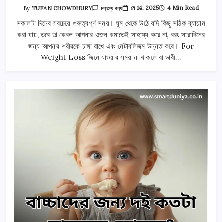
ওজন
মে 14, 2025
4 Min Read
By
TUFAN CHOWDHURY
মন্তব্য বন্ধ
কমাতে
৫টি
সকালটা দিনের সবচেয়ে গুরুত্বপূর্ণ সময়। ঘুম থেকে উঠে যদি কিছু সঠিক ব্যায়াম
কার্যকরী
করা যায়, তবে তা কেবল আপনার ওজন কমাতেই সাহায্য করে না, বরং সারাদিনের
সকালের
ব্যায়াম
জন্য আপনার শরীরকে চাঙ্গা রাখে এবং মেটাবলিজম উন্নত করে। For
তে
Weight Loss জিমে যাওয়ার সময় না থাকলে বা ভারী…