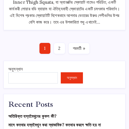
Squats
Inner Thigh Squats, যা অ্যাডাক্টর স্কোয়াট নামেও পরিচিত, একটি
For
কার্যকরী লোয়ার বডি ব্যায়াম যা ঐতিহ্যবাহী স্কোয়াটের একটি চমৎকার পরিবর্তন।
Stronger
Inner
এই বিশেষ প্রকার স্কোয়াটটি বিশেষভাবে আপনার ভেতরের উরুর পেশীগুলির উপর
Thighs
And
বেশি কাজ করে। তবে এর উপকারিতা শুধু এখানেই…
Hips:ইনার
থাই
স্কোয়াট
তে
1
2
পরবর্তী »
অনুসন্ধান
অনুসন্ধান
Recent Posts
অতিরিক্ত হস্তমৈথুনের কুফল কী?
মাসে কতবার হস্তমৈথুন করা স্বাভাবিক? কতবার করলে ক্ষতি হয় না