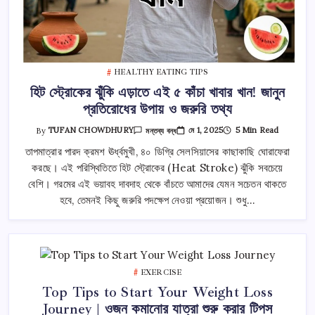
HEALTHY EATING TIPS
হিট স্ট্রোকের ঝুঁকি এড়াতে এই ৫ কাঁচা খাবার খান! জানুন
প্রতিরোধের উপায় ও জরুরি তথ্য
হিট
মে 1, 2025
5 Min Read
By
TUFAN CHOWDHURY
মন্তব্য বন্ধ
স্ট্রোকের
ঝুঁকি
তাপমাত্রার পারদ ক্রমশ ঊর্ধ্বমুখী, ৪০ ডিগ্রি সেলসিয়াসের কাছাকাছি ঘোরাফেরা
এড়াতে
করছে। এই পরিস্থিতিতে হিট স্ট্রোকের (Heat Stroke) ঝুঁকি সবচেয়ে
এই
৫
বেশি। গরমের এই ভয়াবহ দাবদাহ থেকে বাঁচতে আমাদের যেমন সচেতন থাকতে
কাঁচা
খাবার
হবে, তেমনই কিছু জরুরি পদক্ষেপ নেওয়া প্রয়োজন। শুধু…
খান!
জানুন
প্রতিরোধের
উপায়
ও
জরুরি
তথ্য
তে
EXERCISE
Top Tips to Start Your Weight Loss
Journey | ওজন কমানোর যাত্রা শুরু করার টিপস