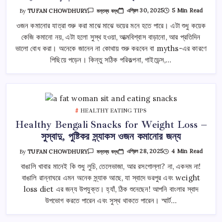
Top
এপ্রিল 30, 2025
5 Min Read
By
TUFAN CHOWDHURY
মন্তব্য বন্ধ
Tips
To
ওজন কমানোর যাত্রা শুরু করা মাঝে মাঝে ভয়ের মনে হতে পারে। এটা শুধু কয়েক
Start
কেজি কমানো নয়, এটা হলো সুস্থ হওয়া, আত্মবিশ্বাস বাড়ানো, আর প্রতিদিন
Your
Weight
ভালো বোধ করা। অনেকে জানেন না কোথায় শুরু করবেন বা myths-এর কারণে
Loss
Journey
পিছিয়ে পড়েন। কিন্তু সঠিক পরিকল্পনা, গাইডেন্স,…
|
ওজন
কমানোর
যাত্রা
শুরু
করার
টিপস
তে
HEALTHY EATING TIPS
Healthy Bengali Snacks for Weight Loss –
সুস্বাদু, পুষ্টিকর স্ন্যাকস ওজন কমানোর জন্য
Healthy
এপ্রিল 28, 2025
4 Min Read
By
TUFAN CHOWDHURY
মন্তব্য বন্ধ
Bengali
Snacks
বাঙালি খাবার মানেই কি শুধু লুচি, তেলেভাজা, আর রসগোল্লা? না, একদম না!
For
বাঙালি রান্নাঘরে এমন অনেক স্ন্যাক আছে, যা স্বাদে ভরপুর এবং weight
Weight
Loss
loss diet এর জন্য উপযুক্ত। হ্যাঁ, ঠিক শুনেছেন! আপনি বাংলার স্বাদ
–
সুস্বাদু,
উপভোগ করতে পারেন এবং সুস্থ থাকতে পারেন। স্মার্ট…
পুষ্টিকর
স্ন্যাকস
ওজন
কমানোর