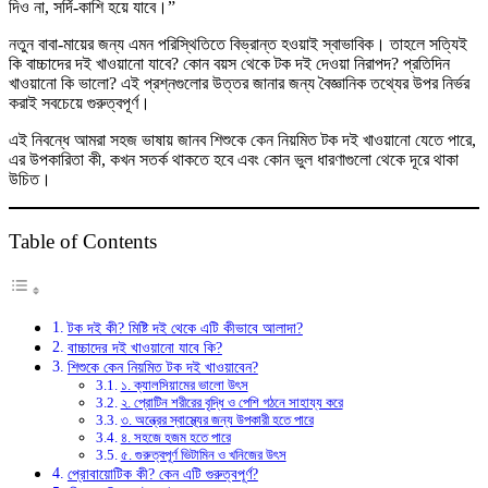
দিও না, সর্দি-কাশি হয়ে যাবে।”
উপকারিতা,
সঠিক
নতুন বাবা-মায়ের জন্য এমন পরিস্থিতিতে বিভ্রান্ত হওয়াই স্বাভাবিক। তাহলে সত্যিই
বয়স
কি বাচ্চাদের দই খাওয়ানো যাবে? কোন বয়স থেকে টক দই দেওয়া নিরাপদ? প্রতিদিন
তে
খাওয়ানো কি ভালো? এই প্রশ্নগুলোর উত্তর জানার জন্য বৈজ্ঞানিক তথ্যের উপর নির্ভর
করাই সবচেয়ে গুরুত্বপূর্ণ।
এই নিবন্ধে আমরা সহজ ভাষায় জানব শিশুকে কেন নিয়মিত টক দই খাওয়ানো যেতে পারে,
এর উপকারিতা কী, কখন সতর্ক থাকতে হবে এবং কোন ভুল ধারণাগুলো থেকে দূরে থাকা
উচিত।
Table of Contents
টক দই কী? মিষ্টি দই থেকে এটি কীভাবে আলাদা?
বাচ্চাদের দই খাওয়ানো যাবে কি?
শিশুকে কেন নিয়মিত টক দই খাওয়াবেন?
১. ক্যালসিয়ামের ভালো উৎস
২. প্রোটিন শরীরের বৃদ্ধি ও পেশি গঠনে সাহায্য করে
৩. অন্ত্রের স্বাস্থ্যের জন্য উপকারী হতে পারে
৪. সহজে হজম হতে পারে
৫. গুরুত্বপূর্ণ ভিটামিন ও খনিজের উৎস
প্রোবায়োটিক কী? কেন এটি গুরুত্বপূর্ণ?