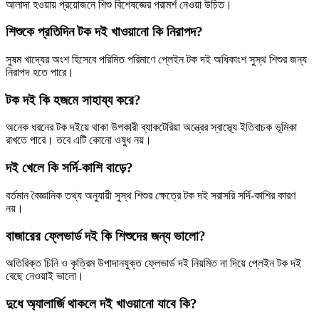
আলাদা হওয়ায় প্রয়োজনে শিশু বিশেষজ্ঞের পরামর্শ নেওয়া উচিত।
শিশুকে প্রতিদিন টক দই খাওয়ানো কি নিরাপদ?
সুষম খাদ্যের অংশ হিসেবে পরিমিত পরিমাণে প্লেইন টক দই অধিকাংশ সুস্থ শিশুর জন্য
নিরাপদ হতে পারে।
টক দই কি হজমে সাহায্য করে?
অনেক ধরনের টক দইয়ে থাকা উপকারী ব্যাকটেরিয়া অন্ত্রের স্বাস্থ্যে ইতিবাচক ভূমিকা
রাখতে পারে। তবে এটি কোনো ওষুধ নয়।
দই খেলে কি সর্দি-কাশি বাড়ে?
বর্তমান বৈজ্ঞানিক তথ্য অনুযায়ী সুস্থ শিশুর ক্ষেত্রে টক দই সরাসরি সর্দি-কাশির কারণ
নয়।
বাজারের ফ্লেভার্ড দই কি শিশুদের জন্য ভালো?
অতিরিক্ত চিনি ও কৃত্রিম উপাদানযুক্ত ফ্লেভার্ড দই নিয়মিত না দিয়ে প্লেইন টক দই
বেছে নেওয়াই ভালো।
দুধে অ্যালার্জি থাকলে দই খাওয়ানো যাবে কি?