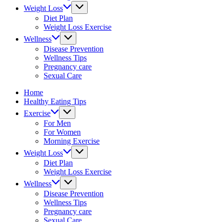
&
Weight Loss
fitness
Diet Plan
tips.
Weight Loss Exercise
Wellness
Disease Prevention
Wellness Tips
Pregnancy care
Sexual Care
Home
Healthy Eating Tips
Exercise
For Men
For Women
Morning Exercise
Weight Loss
Diet Plan
Weight Loss Exercise
Wellness
Disease Prevention
Wellness Tips
Pregnancy care
Sexual Care