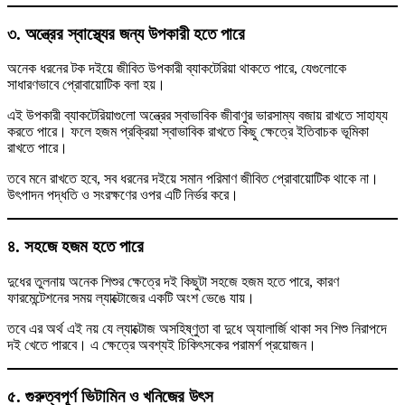
৩. অন্ত্রের স্বাস্থ্যের জন্য উপকারী হতে পারে
অনেক ধরনের টক দইয়ে জীবিত উপকারী ব্যাকটেরিয়া থাকতে পারে, যেগুলোকে
সাধারণভাবে প্রোবায়োটিক বলা হয়।
এই উপকারী ব্যাকটেরিয়াগুলো অন্ত্রের স্বাভাবিক জীবাণুর ভারসাম্য বজায় রাখতে সাহায্য
করতে পারে। ফলে হজম প্রক্রিয়া স্বাভাবিক রাখতে কিছু ক্ষেত্রে ইতিবাচক ভূমিকা
রাখতে পারে।
তবে মনে রাখতে হবে, সব ধরনের দইয়ে সমান পরিমাণ জীবিত প্রোবায়োটিক থাকে না।
উৎপাদন পদ্ধতি ও সংরক্ষণের ওপর এটি নির্ভর করে।
৪. সহজে হজম হতে পারে
দুধের তুলনায় অনেক শিশুর ক্ষেত্রে দই কিছুটা সহজে হজম হতে পারে, কারণ
ফারমেন্টেশনের সময় ল্যাক্টোজের একটি অংশ ভেঙে যায়।
তবে এর অর্থ এই নয় যে ল্যাক্টোজ অসহিষ্ণুতা বা দুধে অ্যালার্জি থাকা সব শিশু নিরাপদে
দই খেতে পারবে। এ ক্ষেত্রে অবশ্যই চিকিৎসকের পরামর্শ প্রয়োজন।
৫. গুরুত্বপূর্ণ ভিটামিন ও খনিজের উৎস