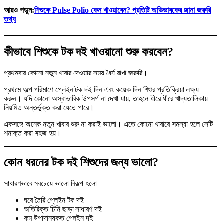
আরও পড়ুন:
শিশুকে Pulse Polio কেন খাওয়াবেন? প্রতিটি অভিভাবকের জানা জরুরি
তথ্য
কীভাবে শিশুকে টক দই খাওয়ানো শুরু করবেন?
প্রথমবার কোনো নতুন খাবার দেওয়ার সময় ধৈর্য রাখা জরুরি।
প্রথমে অল্প পরিমাণে প্লেইন টক দই দিন এবং কয়েক দিন শিশুর প্রতিক্রিয়া লক্ষ্য
করুন। যদি কোনো অস্বাভাবিক উপসর্গ না দেখা যায়, তাহলে ধীরে ধীরে খাদ্যতালিকায়
নিয়মিত অন্তর্ভুক্ত করা যেতে পারে।
একসঙ্গে অনেক নতুন খাবার শুরু না করাই ভালো। এতে কোনো খাবারে সমস্যা হলে সেটি
শনাক্ত করা সহজ হয়।
কোন ধরনের টক দই শিশুদের জন্য ভালো?
সাধারণভাবে সবচেয়ে ভালো বিকল্প হলো—
ঘরে তৈরি প্লেইন টক দই
অতিরিক্ত চিনি ছাড়া সাধারণ দই
কম উপাদানযুক্ত প্লেইন দই