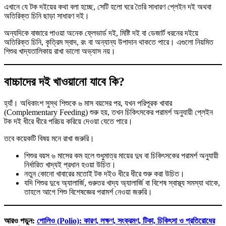
এখানে যে টক দইয়ের কথা বলা হচ্ছে, সেটি হলো ঘরে তৈরি সাধারণ প্লেইন দই অথবা
অতিরিক্ত চিনি ছাড়া সাধারণ দই।
অন্যদিকে বাজারে পাওয়া অনেক ফ্লেভার্ড দই, মিষ্টি দই বা ডেজার্ট ধরনের দইয়ে
অতিরিক্ত চিনি, কৃত্রিম স্বাদ, রং বা অন্যান্য উপাদান থাকতে পারে। এগুলো নিয়মিত
শিশুর খাদ্যতালিকায় রাখা ভালো অভ্যাস নয়।
বাচ্চাদের দই খাওয়ানো যাবে কি?
হ্যাঁ। অধিকাংশ সুস্থ শিশুকে ৬ মাস বয়সের পর, যখন পরিপূরক খাবার
(Complementary Feeding) শুরু হয়, তখন চিকিৎসকের পরামর্শ অনুযায়ী প্লেইন
টক দই ধীরে ধীরে পরিচয় করিয়ে দেওয়া যেতে পারে।
তবে কয়েকটি বিষয় মনে রাখা জরুরি।
শিশুর বয়স ৬ মাসের কম হলে শুধুমাত্র মায়ের দুধ বা চিকিৎসকের পরামর্শ অনুযায়ী
নির্ধারিত খাদ্যই প্রধান হওয়া উচিত।
নতুন কোনো খাবারের মতোই টক দইও ধীরে ধীরে শুরু করা উচিত।
যদি শিশুর দুধে অ্যালার্জি, গুরুতর খাদ্য অ্যালার্জি বা বিশেষ স্বাস্থ্য সমস্যা থাকে,
তাহলে আগে শিশু বিশেষজ্ঞের পরামর্শ নেওয়া জরুরি।
আরও পড়ুন:
পোলিও (Polio): কারণ, লক্ষণ, সংক্রমণ, টিকা, চিকিৎসা ও প্রতিরোধের