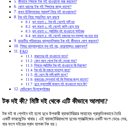
কীভাবে শিশুকে টক দই খাওয়ানো শুরু করবেন?
কোন ধরনের টক দই শিশুদের জন্য ভালো?
কখন চিকিৎসকের পরামর্শ নিয়ে দই খাওয়াবেন?
টক দই নিয়ে প্রচলিত ভুল ধারণা
ভুল ধারণা ১: টক দই খেলেই সর্দি হয়
ভুল ধারণা ২: দই খেলেই কাশি বেড়ে যায়
ভুল ধারণা ৩: প্রতিদিন দই খাওয়ানো ক্ষতিকর
ভুল ধারণা ৪: দই খেলেই হজমের সব সমস্যা দূর হয়ে যায়
ভারতীয় পরিবারের খাদ্যতালিকায় টক দই কীভাবে যোগ করবেন?
শিশুর খাদ্যাভ্যাসে শুধু দই নয়, ভারসাম্যও গুরুত্বপূর্ণ
FAQ
বাচ্চাদের দই খাওয়ানো যাবে?
কোন বয়স থেকে টক দই দেওয়া যায়?
শিশুকে প্রতিদিন টক দই খাওয়ানো কি নিরাপদ?
টক দই কি হজমে সাহায্য করে?
দই খেলে কি সর্দি-কাশি বাড়ে?
বাজারের ফ্লেভার্ড দই কি শিশুদের জন্য ভালো?
দুধে অ্যালার্জি থাকলে দই খাওয়ানো যাবে কি?
মেডিকেল ডিসক্লেইমার
টক দই কী? মিষ্টি দই থেকে এটি কীভাবে আলাদা?
টক দই বা প্লেইন দই হলো দুধে উপকারী ব্যাকটেরিয়ার সাহায্যে প্রাকৃতিকভাবে তৈরি
একটি ফারমেন্টেড খাবার। এই ব্যাকটেরিয়াগুলো দুধের ল্যাক্টোজের একটি অংশ ভেঙে দেয়,
যার ফলে দইয়ের স্বাদ হালকা টক হয়।