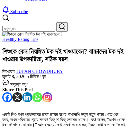
Subscribe
বন্ধ
খুঁজুন
করুন
খুঁজুন
Healthy Eating Tips
শিশুকে কেন নিয়মিত টক দই খাওয়াবেন? বাচ্চাদের টক দই
খাওয়ার উপকারিতা, সঠিক বয়স
লিখেছেন
TUFAN CHOWDHURY
জুলাই 8, 2026
5 মিনিটে পড়া
শিশুকে
মন্তব্য বন্ধ
কেন
Share This Post
নিয়মিত
টক
দই
খাওয়াবেন?
বাচ্চাদের
একটি শিশু যখন প্রথমবারের মতো মায়ের দুধের পাশাপাশি নতুন নতুন খাবার খেতে শুরু
টক
করে, তখন পরিবারের প্রায় সবারই কিছু না কিছু মতামত থাকে। কেউ বলেন, “এখন থেকে
দই
টক দই খাওয়ানো যায়।” আবার অন্য কেউ সতর্ক করে বলেন, “এত ছোট বাচ্চাকে টক দই
খাওয়ার