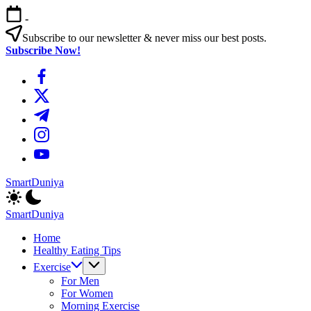
এড়িয়ে
-
লেখায়
যান
Subscribe to our newsletter & never miss our best posts.
Subscribe Now!
https://www.facebook.com/
https://twitter.com/
https://t.me/
https://www.instagram.com/
https://youtube.com/
SmartDuniya
Be
Smart
SmartDuniya
&
Be
Happy
Home
Smart
Life
Healthy Eating Tips
&
with
Happy
Exercise
health
Life
For Men
&
with
For Women
fitness
health
Morning Exercise
tips.